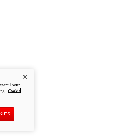
ppareil pour
ting.
Cookie
KIES