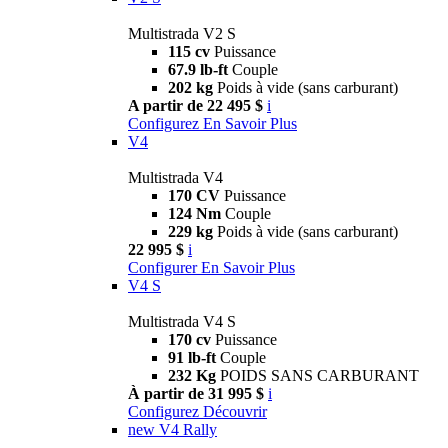
Multistrada V2 S
115 cv
Puissance
67.9 lb-ft
Couple
202 kg
Poids à vide (sans carburant)
A partir de 22 495 $
i
Configurez
En Savoir Plus
V4
Multistrada V4
170 CV
Puissance
124 Nm
Couple
229 kg
Poids à vide (sans carburant)
22 995 $
i
Configurer
En Savoir Plus
V4 S
Multistrada V4 S
170 cv
Puissance
91 lb-ft
Couple
232 Kg
POIDS SANS CARBURANT
À partir de 31 995 $
i
Configurez
Découvrir
new
V4 Rally