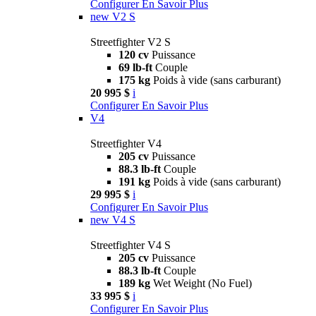
Configurer
En Savoir Plus
new
V2 S
Streetfighter V2 S
120 cv
Puissance
69 lb-ft
Couple
175 kg
Poids à vide (sans carburant)
20 995 $
i
Configurer
En Savoir Plus
V4
Streetfighter V4
205 cv
Puissance
88.3 lb-ft
Couple
191 kg
Poids à vide (sans carburant)
29 995 $
i
Configurer
En Savoir Plus
new
V4 S
Streetfighter V4 S
205 cv
Puissance
88.3 lb-ft
Couple
189 kg
Wet Weight (No Fuel)
33 995 $
i
Configurer
En Savoir Plus