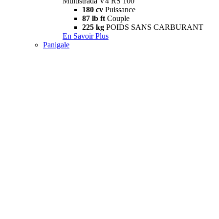
Multistrada V4 RS 100
180 cv
Puissance
87 lb ft
Couple
225 kg
POIDS SANS CARBURANT
En Savoir Plus
Panigale