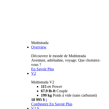
Multistrada
Overview
Découvrez le monde de Multistrada
Aventure, adrénaline, voyage. Que choisirez-
vous ?
En Savoir Plus
V2
Multistrada V2
115 cv
Power
67.9 lb-ft
Couple
199 kg
Poids à vide (sans carburant)
18 995 $
i
Configurez
En Savoir Plus
V2 S