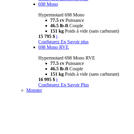
698 Mono
Hypermotard 698 Mono
77.5 cv
Puissance
46.5 lb-ft
Couple
151 kg
Poids à vide (sans carburant)
15 795 $
i
Configurez
En Savoir plus
698 Mono RVE
Hypermotard 698 Mono RVE
77.5 cv
Puissance
46.5 lb-ft
Couple
151 kg
Poids à vide (sans carburant)
16 995 $
i
Configurez
En Savoir Plus
Monster