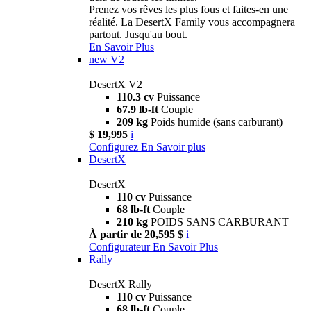
Prenez vos rêves les plus fous et faites-en une
réalité. La DesertX Family vous accompagnera
partout. Jusqu'au bout.
En Savoir Plus
new
V2
DesertX V2
110.3 cv
Puissance
67.9 lb-ft
Couple
209 kg
Poids humide (sans carburant)
$ 19,995
i
Configurez
En Savoir plus
DesertX
DesertX
110 cv
Puissance
68 lb-ft
Couple
210 kg
POIDS SANS CARBURANT
À partir de 20,595 $
i
Configurateur
En Savoir Plus
Rally
DesertX Rally
110 cv
Puissance
68 lb-ft
Couple