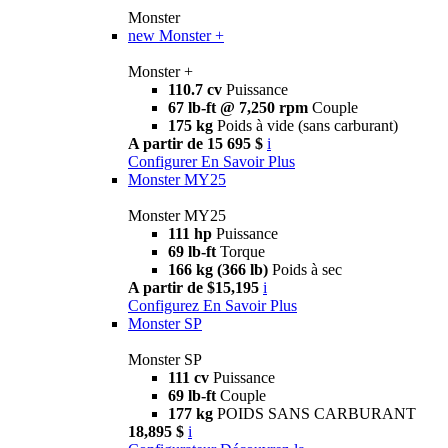
Monster
new
Monster +
Monster +
110.7 cv
Puissance
67 lb-ft @ 7,250 rpm
Couple
175 kg
Poids à vide (sans carburant)
A partir de 15 695 $
i
Configurer
En Savoir Plus
Monster MY25
Monster MY25
111 hp
Puissance
69 lb-ft
Torque
166 kg (366 lb)
Poids à sec
A partir de $15,195
i
Configurez
En Savoir Plus
Monster SP
Monster SP
111 cv
Puissance
69 lb-ft
Couple
177 kg
POIDS SANS CARBURANT
18,895 $
i