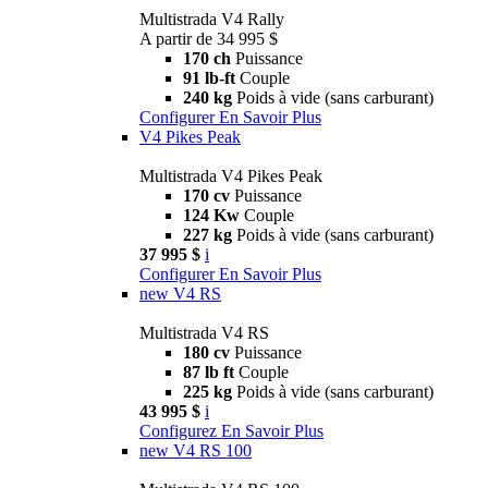
Multistrada V4 Rally
A partir de 34 995 $
170 ch
Puissance
91 lb-ft
Couple
240 kg
Poids à vide (sans carburant)
Configurer
En Savoir Plus
V4 Pikes Peak
Multistrada V4 Pikes Peak
170 cv
Puissance
124 Kw
Couple
227 kg
Poids à vide (sans carburant)
37 995 $
i
Configurer
En Savoir Plus
new
V4 RS
Multistrada V4 RS
180 cv
Puissance
87 lb ft
Couple
225 kg
Poids à vide (sans carburant)
43 995 $
i
Configurez
En Savoir Plus
new
V4 RS 100