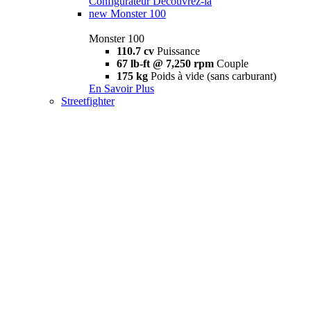
Configurateur
Découvrez-la
new
Monster 100
Monster 100
110.7 cv
Puissance
67 lb-ft @ 7,250 rpm
Couple
175 kg
Poids à vide (sans carburant)
En Savoir Plus
Streetfighter