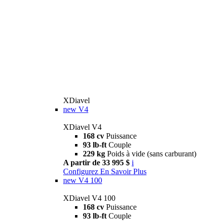
XDiavel
new
V4
XDiavel V4
168 cv
Puissance
93 lb-ft
Couple
229 kg
Poids à vide (sans carburant)
A partir de 33 995 $
i
Configurez
En Savoir Plus
new
V4 100
XDiavel V4 100
168 cv
Puissance
93 lb-ft
Couple