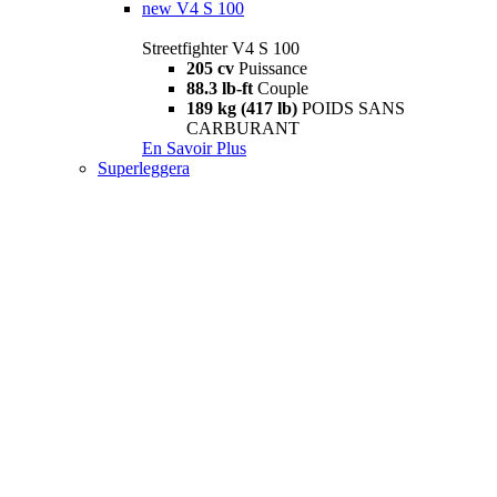
new
V4 S 100
Streetfighter V4 S 100
205 cv
Puissance
88.3 lb-ft
Couple
189 kg (417 lb)
POIDS SANS
CARBURANT
En Savoir Plus
Superleggera