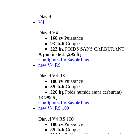
Diavel
V4
Diavel V4
168 cv
Puissance
93 lb-ft
Couple
223 kg
POIDS SANS CARBURANT
À partir de 31,295 $
i
Configurez
En Savoir Plus
new
V4 RS
Diavel V4 RS
180 cv
Puissance
89 lb-ft
Couple
220 kg
Poids humide (sans carburant)
43 995 $
i
Configurez
En Savoir Plus
new
V4 RS 100
Diavel V4 RS 100
180 cv
Puissance
89 lb-ft
Couple