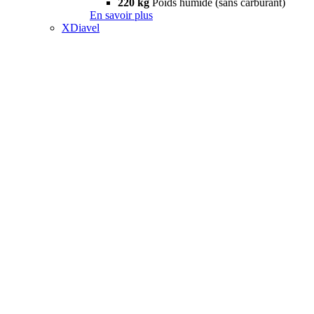
220 kg
Poids humide (sans carburant)
En savoir plus
XDiavel