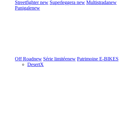
Streetfighter
new
Superleggera
new
Multistrada
new
Panigale
new
Off Road
new
Série limitée
new
Patrimoine
E-BIKES
DesertX