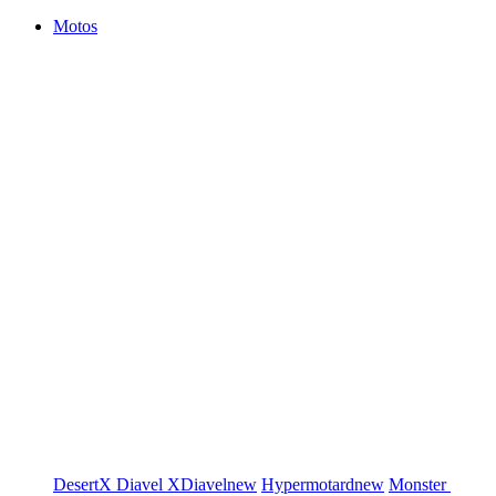
Motos
DesertX
Diavel
XDiavel
new
Hypermotard
new
Monster