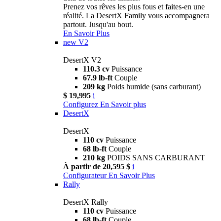
Prenez vos rêves les plus fous et faites-en une
réalité. La DesertX Family vous accompagnera
partout. Jusqu'au bout.
En Savoir Plus
new
V2
DesertX V2
110.3 cv
Puissance
67.9 lb-ft
Couple
209 kg
Poids humide (sans carburant)
$ 19,995
i
Configurez
En Savoir plus
DesertX
DesertX
110 cv
Puissance
68 lb-ft
Couple
210 kg
POIDS SANS CARBURANT
À partir de 20,595 $
i
Configurateur
En Savoir Plus
Rally
DesertX Rally
110 cv
Puissance
68 lb-ft
Couple