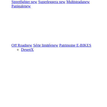
Streetfighter
new
Superleggera
new
Multistrada
new
Panigale
new
Off Road
new
Série limitée
new
Patrimoine
E-BIKES
DesertX