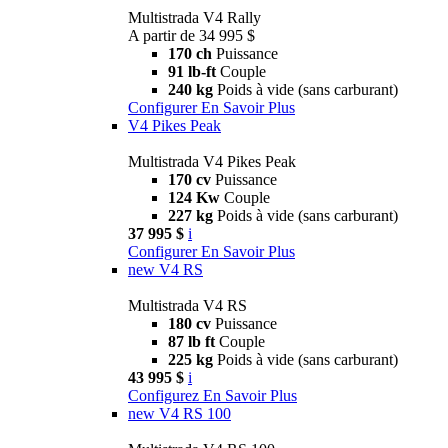
Multistrada V4 Rally
A partir de 34 995 $
170 ch
Puissance
91 lb-ft
Couple
240 kg
Poids à vide (sans carburant)
Configurer
En Savoir Plus
V4 Pikes Peak
Multistrada V4 Pikes Peak
170 cv
Puissance
124 Kw
Couple
227 kg
Poids à vide (sans carburant)
37 995 $
i
Configurer
En Savoir Plus
new
V4 RS
Multistrada V4 RS
180 cv
Puissance
87 lb ft
Couple
225 kg
Poids à vide (sans carburant)
43 995 $
i
Configurez
En Savoir Plus
new
V4 RS 100