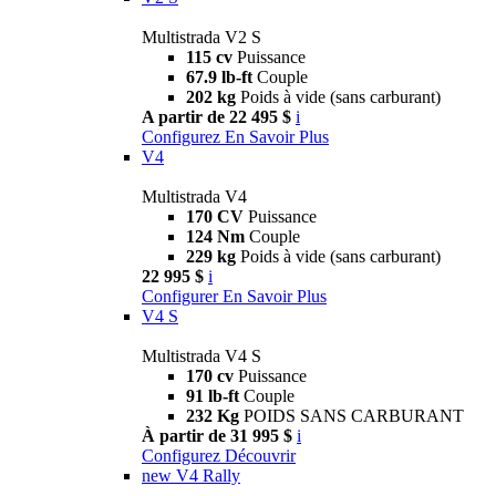
Multistrada V2 S
115 cv
Puissance
67.9 lb-ft
Couple
202 kg
Poids à vide (sans carburant)
A partir de 22 495 $
i
Configurez
En Savoir Plus
V4
Multistrada V4
170 CV
Puissance
124 Nm
Couple
229 kg
Poids à vide (sans carburant)
22 995 $
i
Configurer
En Savoir Plus
V4 S
Multistrada V4 S
170 cv
Puissance
91 lb-ft
Couple
232 Kg
POIDS SANS CARBURANT
À partir de 31 995 $
i
Configurez
Découvrir
new
V4 Rally