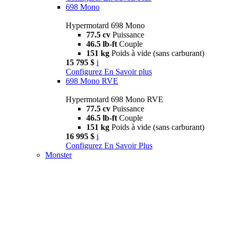
698 Mono
Hypermotard 698 Mono
77.5 cv
Puissance
46.5 lb-ft
Couple
151 kg
Poids à vide (sans carburant)
15 795 $
i
Configurez
En Savoir plus
698 Mono RVE
Hypermotard 698 Mono RVE
77.5 cv
Puissance
46.5 lb-ft
Couple
151 kg
Poids à vide (sans carburant)
16 995 $
i
Configurez
En Savoir Plus
Monster