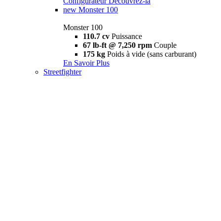
Configurateur
Découvrez-la
new
Monster 100
Monster 100
110.7 cv
Puissance
67 lb-ft @ 7,250 rpm
Couple
175 kg
Poids à vide (sans carburant)
En Savoir Plus
Streetfighter