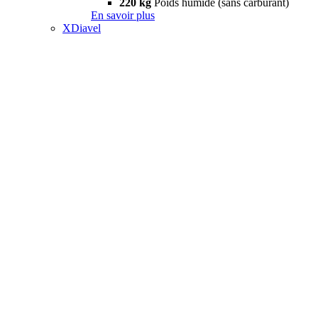
220 kg
Poids humide (sans carburant)
En savoir plus
XDiavel