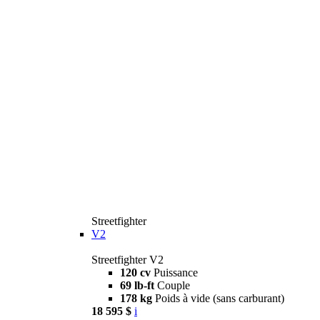
Streetfighter
V2
Streetfighter V2
120 cv
Puissance
69 lb-ft
Couple
178 kg
Poids à vide (sans carburant)
18 595 $
i