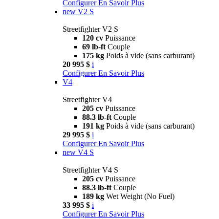
Configurer
En Savoir Plus
new
V2 S
Streetfighter V2 S
120 cv
Puissance
69 lb-ft
Couple
175 kg
Poids à vide (sans carburant)
20 995 $
i
Configurer
En Savoir Plus
V4
Streetfighter V4
205 cv
Puissance
88.3 lb-ft
Couple
191 kg
Poids à vide (sans carburant)
29 995 $
i
Configurer
En Savoir Plus
new
V4 S
Streetfighter V4 S
205 cv
Puissance
88.3 lb-ft
Couple
189 kg
Wet Weight (No Fuel)
33 995 $
i
Configurer
En Savoir Plus