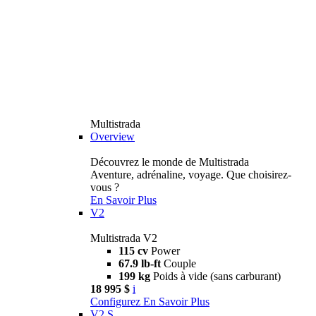
Multistrada
Overview
Découvrez le monde de Multistrada
Aventure, adrénaline, voyage. Que choisirez-
vous ?
En Savoir Plus
V2
Multistrada V2
115 cv
Power
67.9 lb-ft
Couple
199 kg
Poids à vide (sans carburant)
18 995 $
i
Configurez
En Savoir Plus
V2 S