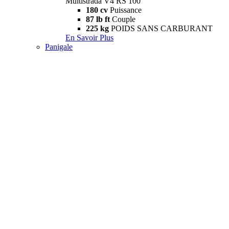
Multistrada V4 RS 100
180 cv
Puissance
87 lb ft
Couple
225 kg
POIDS SANS CARBURANT
En Savoir Plus
Panigale