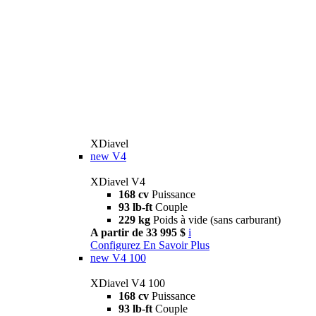
XDiavel
new
V4
XDiavel V4
168 cv
Puissance
93 lb-ft
Couple
229 kg
Poids à vide (sans carburant)
A partir de 33 995 $
i
Configurez
En Savoir Plus
new
V4 100
XDiavel V4 100
168 cv
Puissance
93 lb-ft
Couple