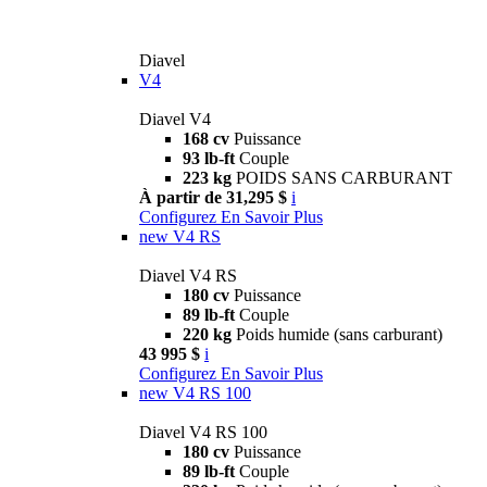
Diavel
V4
Diavel V4
168 cv
Puissance
93 lb-ft
Couple
223 kg
POIDS SANS CARBURANT
À partir de 31,295 $
i
Configurez
En Savoir Plus
new
V4 RS
Diavel V4 RS
180 cv
Puissance
89 lb-ft
Couple
220 kg
Poids humide (sans carburant)
43 995 $
i
Configurez
En Savoir Plus
new
V4 RS 100
Diavel V4 RS 100
180 cv
Puissance
89 lb-ft
Couple