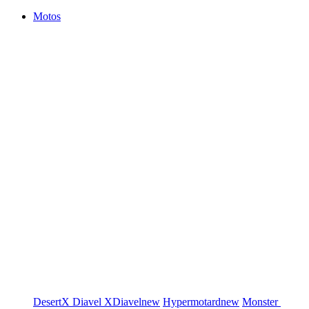
Motos
DesertX
Diavel
XDiavel
new
Hypermotard
new
Monster