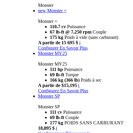
Monster
new
Monster +
Monster +
110.7 cv
Puissance
67 lb-ft @ 7,250 rpm
Couple
175 kg
Poids à vide (sans carburant)
A partir de 15 695 $
i
Configurer
En Savoir Plus
Monster MY25
Monster MY25
111 hp
Puissance
69 lb-ft
Torque
166 kg (366 lb)
Poids à sec
A partir de $15,195
i
Configurez
En Savoir Plus
Monster SP
Monster SP
111 cv
Puissance
69 lb-ft
Couple
177 kg
POIDS SANS CARBURANT
18,895 $
i