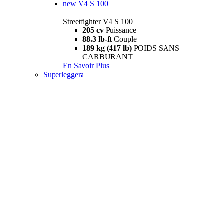
new
V4 S 100
Streetfighter V4 S 100
205 cv
Puissance
88.3 lb-ft
Couple
189 kg (417 lb)
POIDS SANS
CARBURANT
En Savoir Plus
Superleggera