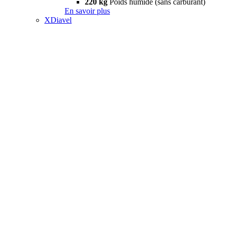
220 kg
Poids humide (sans carburant)
En savoir plus
XDiavel