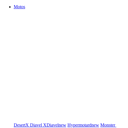
Motos
DesertX
Diavel
XDiavel
new
Hypermotard
new
Monster