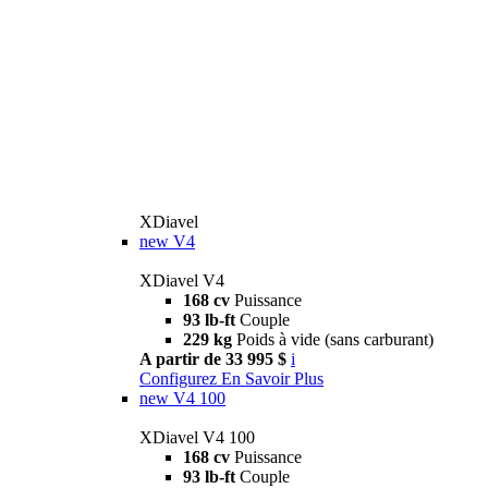
XDiavel
new
V4
XDiavel V4
168 cv
Puissance
93 lb-ft
Couple
229 kg
Poids à vide (sans carburant)
A partir de 33 995 $
i
Configurez
En Savoir Plus
new
V4 100
XDiavel V4 100
168 cv
Puissance
93 lb-ft
Couple