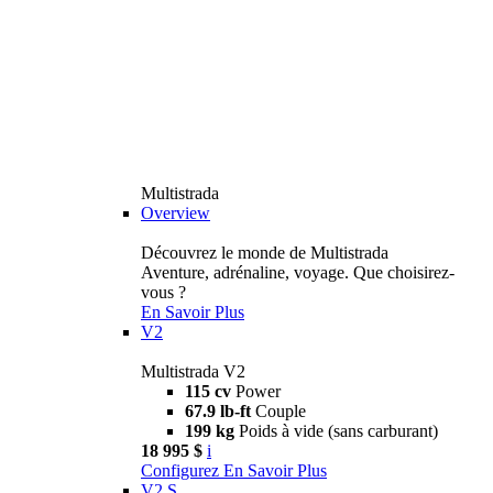
Multistrada
Overview
Découvrez le monde de Multistrada
Aventure, adrénaline, voyage. Que choisirez-
vous ?
En Savoir Plus
V2
Multistrada V2
115 cv
Power
67.9 lb-ft
Couple
199 kg
Poids à vide (sans carburant)
18 995 $
i
Configurez
En Savoir Plus
V2 S