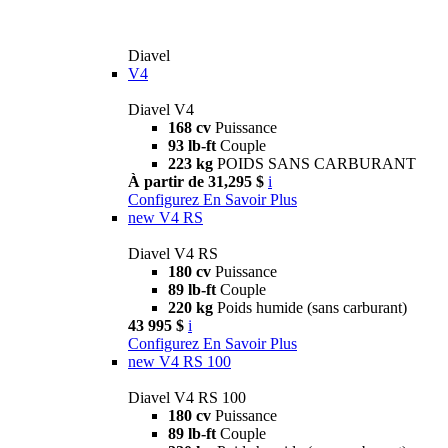
Diavel
V4
Diavel V4
168 cv
Puissance
93 lb-ft
Couple
223 kg
POIDS SANS CARBURANT
À partir de 31,295 $
i
Configurez
En Savoir Plus
new
V4 RS
Diavel V4 RS
180 cv
Puissance
89 lb-ft
Couple
220 kg
Poids humide (sans carburant)
43 995 $
i
Configurez
En Savoir Plus
new
V4 RS 100
Diavel V4 RS 100
180 cv
Puissance
89 lb-ft
Couple