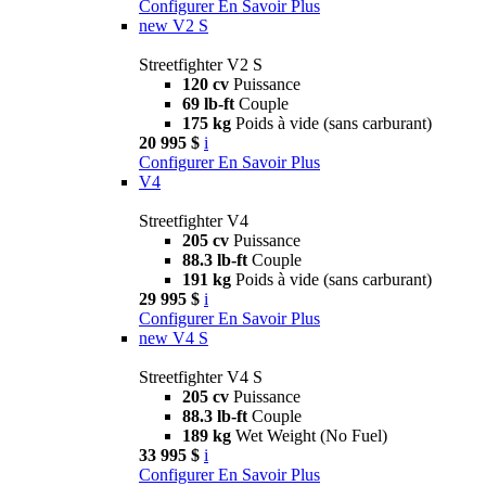
Configurer
En Savoir Plus
new
V2 S
Streetfighter V2 S
120 cv
Puissance
69 lb-ft
Couple
175 kg
Poids à vide (sans carburant)
20 995 $
i
Configurer
En Savoir Plus
V4
Streetfighter V4
205 cv
Puissance
88.3 lb-ft
Couple
191 kg
Poids à vide (sans carburant)
29 995 $
i
Configurer
En Savoir Plus
new
V4 S
Streetfighter V4 S
205 cv
Puissance
88.3 lb-ft
Couple
189 kg
Wet Weight (No Fuel)
33 995 $
i
Configurer
En Savoir Plus