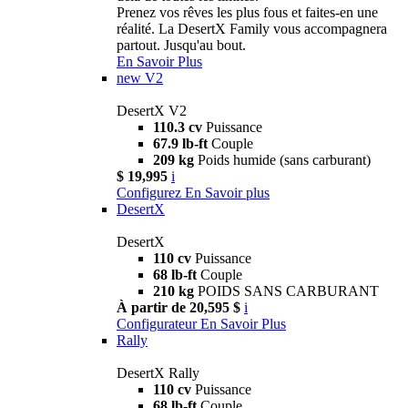
Prenez vos rêves les plus fous et faites-en une
réalité. La DesertX Family vous accompagnera
partout. Jusqu'au bout.
En Savoir Plus
new
V2
DesertX V2
110.3 cv
Puissance
67.9 lb-ft
Couple
209 kg
Poids humide (sans carburant)
$ 19,995
i
Configurez
En Savoir plus
DesertX
DesertX
110 cv
Puissance
68 lb-ft
Couple
210 kg
POIDS SANS CARBURANT
À partir de 20,595 $
i
Configurateur
En Savoir Plus
Rally
DesertX Rally
110 cv
Puissance
68 lb-ft
Couple