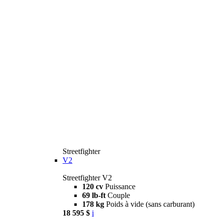
Streetfighter
V2
Streetfighter V2
120 cv
Puissance
69 lb-ft
Couple
178 kg
Poids à vide (sans carburant)
18 595 $
i