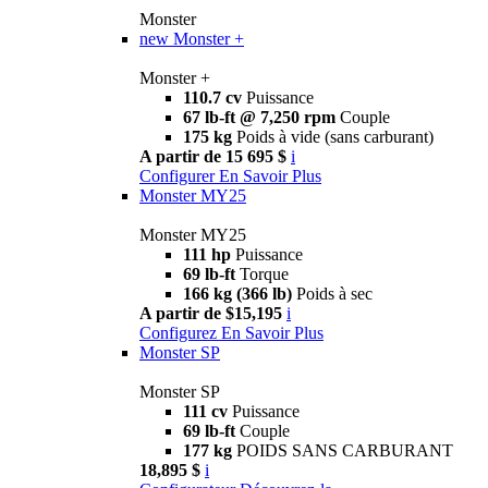
Monster
new
Monster +
Monster +
110.7 cv
Puissance
67 lb-ft @ 7,250 rpm
Couple
175 kg
Poids à vide (sans carburant)
A partir de 15 695 $
i
Configurer
En Savoir Plus
Monster MY25
Monster MY25
111 hp
Puissance
69 lb-ft
Torque
166 kg (366 lb)
Poids à sec
A partir de $15,195
i
Configurez
En Savoir Plus
Monster SP
Monster SP
111 cv
Puissance
69 lb-ft
Couple
177 kg
POIDS SANS CARBURANT
18,895 $
i