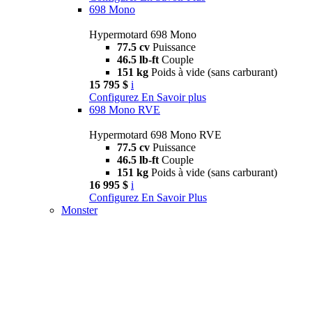
698 Mono
Hypermotard 698 Mono
77.5 cv
Puissance
46.5 lb-ft
Couple
151 kg
Poids à vide (sans carburant)
15 795 $
i
Configurez
En Savoir plus
698 Mono RVE
Hypermotard 698 Mono RVE
77.5 cv
Puissance
46.5 lb-ft
Couple
151 kg
Poids à vide (sans carburant)
16 995 $
i
Configurez
En Savoir Plus
Monster