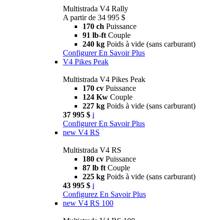
Multistrada V4 Rally
A partir de 34 995 $
170 ch
Puissance
91 lb-ft
Couple
240 kg
Poids à vide (sans carburant)
Configurer
En Savoir Plus
V4 Pikes Peak
Multistrada V4 Pikes Peak
170 cv
Puissance
124 Kw
Couple
227 kg
Poids à vide (sans carburant)
37 995 $
i
Configurer
En Savoir Plus
new
V4 RS
Multistrada V4 RS
180 cv
Puissance
87 lb ft
Couple
225 kg
Poids à vide (sans carburant)
43 995 $
i
Configurez
En Savoir Plus
new
V4 RS 100