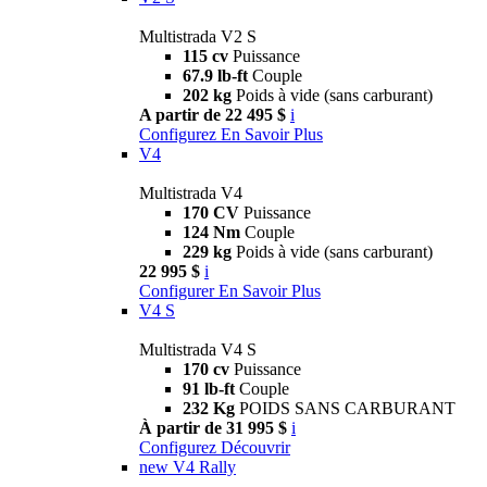
Multistrada V2 S
115 cv
Puissance
67.9 lb-ft
Couple
202 kg
Poids à vide (sans carburant)
A partir de 22 495 $
i
Configurez
En Savoir Plus
V4
Multistrada V4
170 CV
Puissance
124 Nm
Couple
229 kg
Poids à vide (sans carburant)
22 995 $
i
Configurer
En Savoir Plus
V4 S
Multistrada V4 S
170 cv
Puissance
91 lb-ft
Couple
232 Kg
POIDS SANS CARBURANT
À partir de 31 995 $
i
Configurez
Découvrir
new
V4 Rally