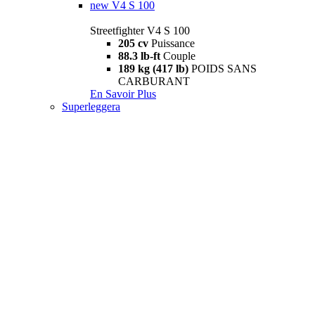
new
V4 S 100
Streetfighter V4 S 100
205 cv
Puissance
88.3 lb-ft
Couple
189 kg (417 lb)
POIDS SANS
CARBURANT
En Savoir Plus
Superleggera