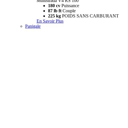
Multistrada V4 RS 100
180 cv
Puissance
87 lb ft
Couple
225 kg
POIDS SANS CARBURANT
En Savoir Plus
Panigale