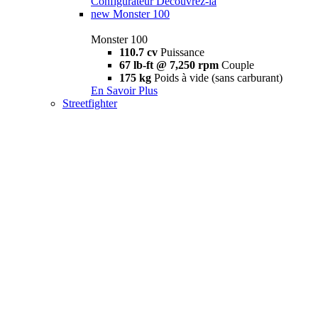
Configurateur
Découvrez-la
new
Monster 100
Monster 100
110.7 cv
Puissance
67 lb-ft @ 7,250 rpm
Couple
175 kg
Poids à vide (sans carburant)
En Savoir Plus
Streetfighter