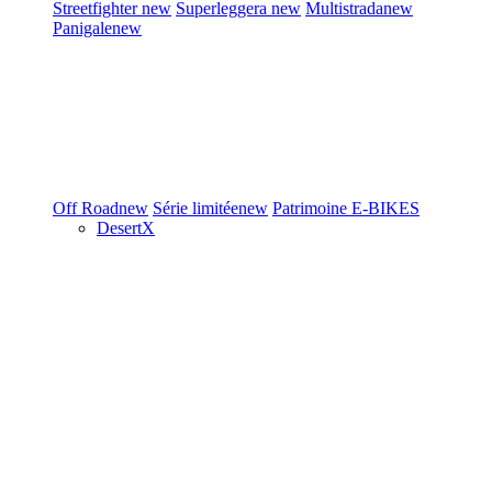
Streetfighter
new
Superleggera
new
Multistrada
new
Panigale
new
Off Road
new
Série limitée
new
Patrimoine
E-BIKES
DesertX