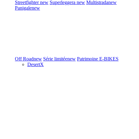
Streetfighter
new
Superleggera
new
Multistrada
new
Panigale
new
Off Road
new
Série limitée
new
Patrimoine
E-BIKES
DesertX