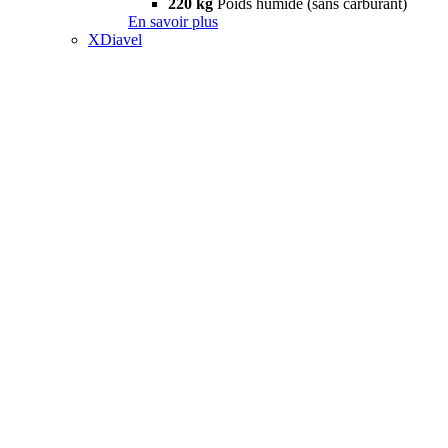
220 kg
Poids humide (sans carburant)
En savoir plus
XDiavel