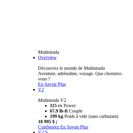
Multistrada
Overview
Découvrez le monde de Multistrada
Aventure, adrénaline, voyage. Que choisirez-
vous ?
En Savoir Plus
V2
Multistrada V2
115 cv
Power
67.9 lb-ft
Couple
199 kg
Poids à vide (sans carburant)
18 995 $
i
Configurez
En Savoir Plus
V2 S