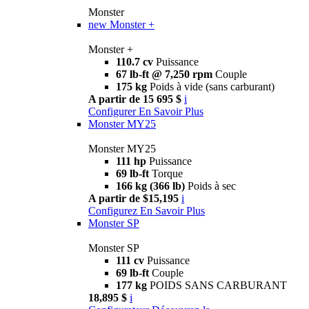
Monster
new
Monster +
Monster +
110.7 cv
Puissance
67 lb-ft @ 7,250 rpm
Couple
175 kg
Poids à vide (sans carburant)
A partir de 15 695 $
i
Configurer
En Savoir Plus
Monster MY25
Monster MY25
111 hp
Puissance
69 lb-ft
Torque
166 kg (366 lb)
Poids à sec
A partir de $15,195
i
Configurez
En Savoir Plus
Monster SP
Monster SP
111 cv
Puissance
69 lb-ft
Couple
177 kg
POIDS SANS CARBURANT
18,895 $
i