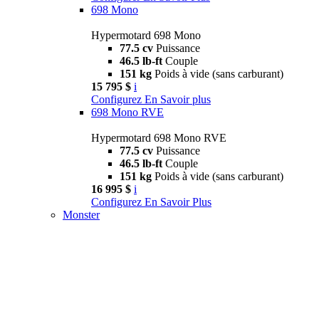
698 Mono
Hypermotard 698 Mono
77.5 cv
Puissance
46.5 lb-ft
Couple
151 kg
Poids à vide (sans carburant)
15 795 $
i
Configurez
En Savoir plus
698 Mono RVE
Hypermotard 698 Mono RVE
77.5 cv
Puissance
46.5 lb-ft
Couple
151 kg
Poids à vide (sans carburant)
16 995 $
i
Configurez
En Savoir Plus
Monster