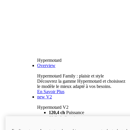
Hypermotard
Overview
Hypermotard Family : plaisir et style
Découvrez la gamme Hypermotard et choisissez
le modèle le mieux adapté à vos besoins.
En Savoir Plus
new
V2
Hypermotard V2
120,4 ch
Puissance
69 lb-ft
Couple
180 kg
Poids humide (sans carburant)
18 895 $
i