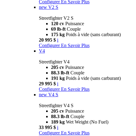
Configurer
En Savoir Plus
new
V2 S
Streetfighter V2 S
120 cv
Puissance
69 lb-ft
Couple
175 kg
Poids à vide (sans carburant)
20 995 $
i
Configurer
En Savoir Plus
V4
Streetfighter V4
205 cv
Puissance
88.3 lb-ft
Couple
191 kg
Poids à vide (sans carburant)
29 995 $
i
Configurer
En Savoir Plus
new
V4 S
Streetfighter V4 S
205 cv
Puissance
88.3 lb-ft
Couple
189 kg
Wet Weight (No Fuel)
33 995 $
i
Configurer
En Savoir Plus