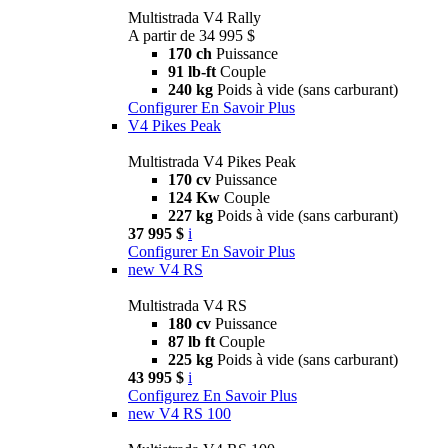
Multistrada V4 Rally
A partir de 34 995 $
170 ch
Puissance
91 lb-ft
Couple
240 kg
Poids à vide (sans carburant)
Configurer
En Savoir Plus
V4 Pikes Peak
Multistrada V4 Pikes Peak
170 cv
Puissance
124 Kw
Couple
227 kg
Poids à vide (sans carburant)
37 995 $
i
Configurer
En Savoir Plus
new
V4 RS
Multistrada V4 RS
180 cv
Puissance
87 lb ft
Couple
225 kg
Poids à vide (sans carburant)
43 995 $
i
Configurez
En Savoir Plus
new
V4 RS 100