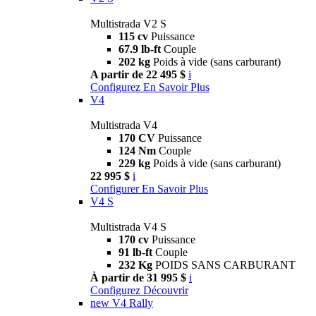
Multistrada V2 S
115 cv
Puissance
67.9 lb-ft
Couple
202 kg
Poids à vide (sans carburant)
A partir de 22 495 $
i
Configurez
En Savoir Plus
V4
Multistrada V4
170 CV
Puissance
124 Nm
Couple
229 kg
Poids à vide (sans carburant)
22 995 $
i
Configurer
En Savoir Plus
V4 S
Multistrada V4 S
170 cv
Puissance
91 lb-ft
Couple
232 Kg
POIDS SANS CARBURANT
À partir de 31 995 $
i
Configurez
Découvrir
new
V4 Rally