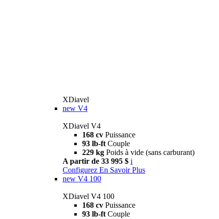
XDiavel
new
V4
XDiavel V4
168 cv
Puissance
93 lb-ft
Couple
229 kg
Poids à vide (sans carburant)
A partir de 33 995 $
i
Configurez
En Savoir Plus
new
V4 100
XDiavel V4 100
168 cv
Puissance
93 lb-ft
Couple