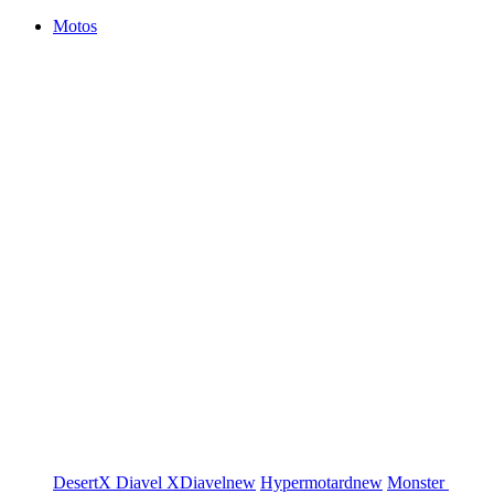
Motos
DesertX
Diavel
XDiavel
new
Hypermotard
new
Monster