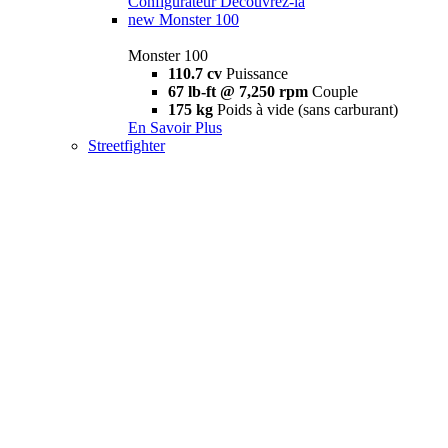
Configurateur
Découvrez-la
new
Monster 100
Monster 100
110.7 cv
Puissance
67 lb-ft @ 7,250 rpm
Couple
175 kg
Poids à vide (sans carburant)
En Savoir Plus
Streetfighter