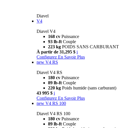
Diavel
V4
Diavel V4
168 cv
Puissance
93 lb-ft
Couple
223 kg
POIDS SANS CARBURANT
À partir de 31,295 $
i
Configurez
En Savoir Plus
new
V4 RS
Diavel V4 RS
180 cv
Puissance
89 lb-ft
Couple
220 kg
Poids humide (sans carburant)
43 995 $
i
Configurez
En Savoir Plus
new
V4 RS 100
Diavel V4 RS 100
180 cv
Puissance
89 lb-ft
Couple