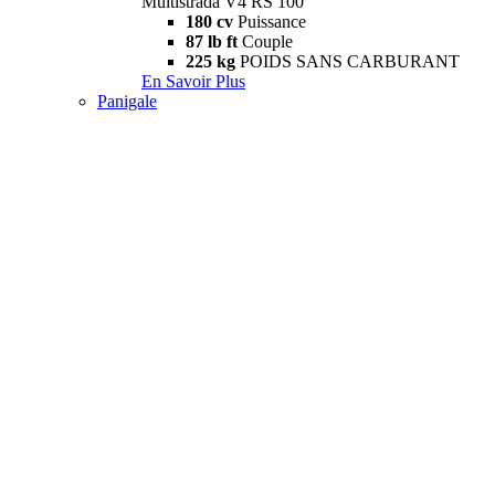
Multistrada V4 RS 100
180 cv
Puissance
87 lb ft
Couple
225 kg
POIDS SANS CARBURANT
En Savoir Plus
Panigale