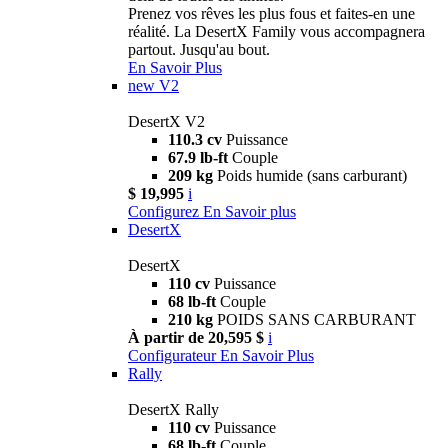
Prenez vos rêves les plus fous et faites-en une
réalité. La DesertX Family vous accompagnera
partout. Jusqu'au bout.
En Savoir Plus
new
V2
DesertX V2
110.3 cv
Puissance
67.9 lb-ft
Couple
209 kg
Poids humide (sans carburant)
$ 19,995
i
Configurez
En Savoir plus
DesertX
DesertX
110 cv
Puissance
68 lb-ft
Couple
210 kg
POIDS SANS CARBURANT
À partir de 20,595 $
i
Configurateur
En Savoir Plus
Rally
DesertX Rally
110 cv
Puissance
68 lb-ft
Couple