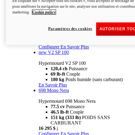
En cliquant sur « Accepter tous les cookies », vous acceptez le stockage de 
Configurer
En Savoir Plus
pour améliorer la navigation sur le site, analyser son utilisation et contribue
new
V2 SP
marketing.
Cookie policy
Hypermotard V2 SP
120,4 ch
Puissance
Paramètres des cookies
AUTORISER TO
69 lb-ft
Couple
180 kg
Poids humide (sans carburant)
22 995 $
i
Configurer
En Savoir Plus
new
V2 SP 100
Hypermotard V2 SP 100
120,4 ch
Puissance
69 lb-ft
Couple
180 kg
Poids humide (sans carburant)
En Savoir Plus
698 Mono Nera
Hypermotard 698 Mono Nera
77.5 cv
Puissance
46.5 lb-ft
Couple
151 kg (333 lb)
POIDS SANS
CARBURANT
16 295 $
i
Configurer
En Savoir Plus