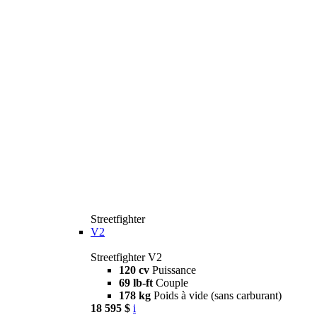
Streetfighter
V2
Streetfighter V2
120 cv
Puissance
69 lb-ft
Couple
178 kg
Poids à vide (sans carburant)
18 595 $
i