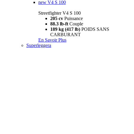
new
V4 S 100
Streetfighter V4 S 100
205 cv
Puissance
88.3 lb-ft
Couple
189 kg (417 lb)
POIDS SANS
CARBURANT
En Savoir Plus
Superleggera