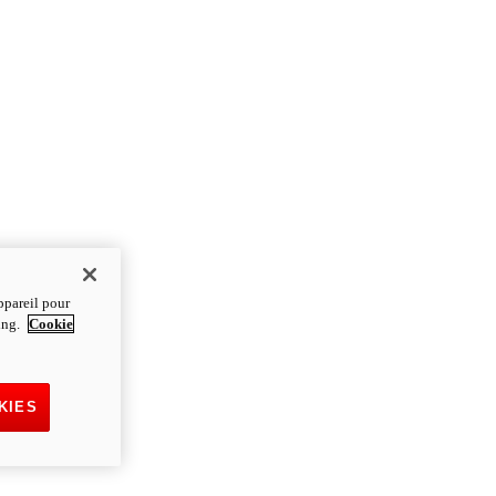
ppareil pour
ting.
Cookie
KIES