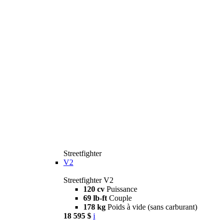
Streetfighter
V2
Streetfighter V2
120 cv
Puissance
69 lb-ft
Couple
178 kg
Poids à vide (sans carburant)
18 595 $
i