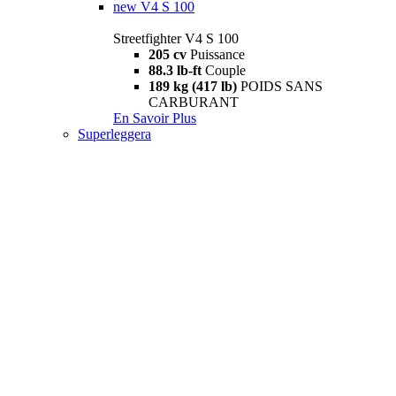
new
V4 S 100
Streetfighter V4 S 100
205 cv
Puissance
88.3 lb-ft
Couple
189 kg (417 lb)
POIDS SANS
CARBURANT
En Savoir Plus
Superleggera