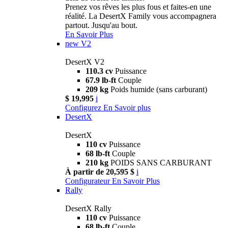
Prenez vos rêves les plus fous et faites-en une
réalité. La DesertX Family vous accompagnera
partout. Jusqu'au bout.
En Savoir Plus
new
V2
DesertX V2
110.3 cv
Puissance
67.9 lb-ft
Couple
209 kg
Poids humide (sans carburant)
$ 19,995
i
Configurez
En Savoir plus
DesertX
DesertX
110 cv
Puissance
68 lb-ft
Couple
210 kg
POIDS SANS CARBURANT
À partir de 20,595 $
i
Configurateur
En Savoir Plus
Rally
DesertX Rally
110 cv
Puissance
68 lb-ft
Couple