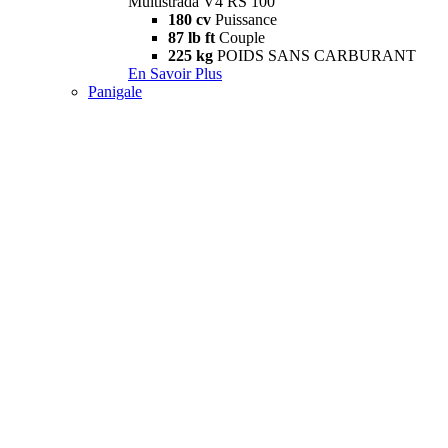
Multistrada V4 RS 100
180 cv
Puissance
87 lb ft
Couple
225 kg
POIDS SANS CARBURANT
En Savoir Plus
Panigale