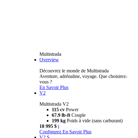
Multistrada
Overview
Découvrez le monde de Multistrada
Aventure, adrénaline, voyage. Que choisirez-
vous ?
En Savoir Plus
V2
Multistrada V2
115 cv
Power
67.9 lb-ft
Couple
199 kg
Poids à vide (sans carburant)
18 995 $
i
Configurez
En Savoir Plus
V2 S