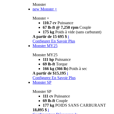
Monster
new
Monster +
Monster +
110.7 cv
Puissance
67 lb-ft @ 7,250 rpm
Couple
175 kg
Poids à vide (sans carburant)
A partir de 15 695 $
i
Configurer
En Savoir Plus
Monster MY25
Monster MY25
111 hp
Puissance
69 lb-ft
Torque
166 kg (366 lb)
Poids à sec
A partir de $15,195
i
Configurez
En Savoir Plus
Monster SP
Monster SP
111 cv
Puissance
69 lb-ft
Couple
177 kg
POIDS SANS CARBURANT
18,895 $
i