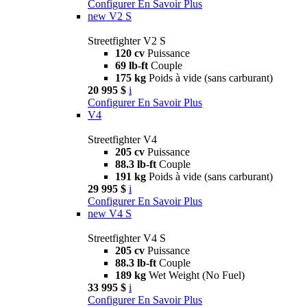
Configurer
En Savoir Plus
new
V2 S
Streetfighter V2 S
120 cv
Puissance
69 lb-ft
Couple
175 kg
Poids à vide (sans carburant)
20 995 $
i
Configurer
En Savoir Plus
V4
Streetfighter V4
205 cv
Puissance
88.3 lb-ft
Couple
191 kg
Poids à vide (sans carburant)
29 995 $
i
Configurer
En Savoir Plus
new
V4 S
Streetfighter V4 S
205 cv
Puissance
88.3 lb-ft
Couple
189 kg
Wet Weight (No Fuel)
33 995 $
i
Configurer
En Savoir Plus