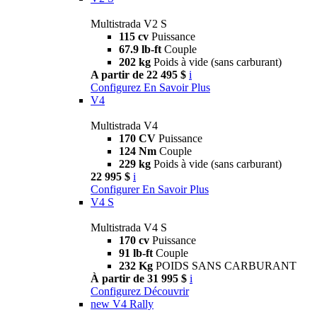
Multistrada V2 S
115 cv
Puissance
67.9 lb-ft
Couple
202 kg
Poids à vide (sans carburant)
A partir de 22 495 $
i
Configurez
En Savoir Plus
V4
Multistrada V4
170 CV
Puissance
124 Nm
Couple
229 kg
Poids à vide (sans carburant)
22 995 $
i
Configurer
En Savoir Plus
V4 S
Multistrada V4 S
170 cv
Puissance
91 lb-ft
Couple
232 Kg
POIDS SANS CARBURANT
À partir de 31 995 $
i
Configurez
Découvrir
new
V4 Rally