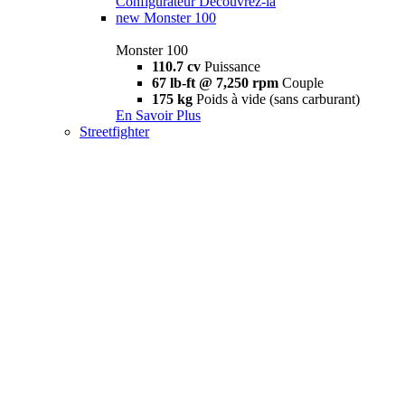
Configurateur
Découvrez-la
new
Monster 100
Monster 100
110.7 cv
Puissance
67 lb-ft @ 7,250 rpm
Couple
175 kg
Poids à vide (sans carburant)
En Savoir Plus
Streetfighter