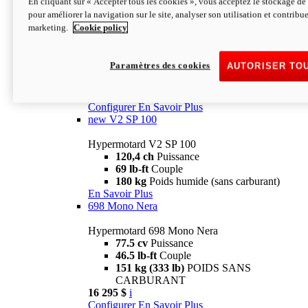
En cliquant sur « Accepter tous les cookies », vous acceptez le stockage de 
Configurer
En Savoir Plus
pour améliorer la navigation sur le site, analyser son utilisation et contribue
new
V2 SP
marketing.
Cookie policy
Hypermotard V2 SP
120,4 ch
Puissance
Paramètres des cookies
AUTORISER TO
69 lb-ft
Couple
180 kg
Poids humide (sans carburant)
22 995 $
i
Configurer
En Savoir Plus
new
V2 SP 100
Hypermotard V2 SP 100
120,4 ch
Puissance
69 lb-ft
Couple
180 kg
Poids humide (sans carburant)
En Savoir Plus
698 Mono Nera
Hypermotard 698 Mono Nera
77.5 cv
Puissance
46.5 lb-ft
Couple
151 kg (333 lb)
POIDS SANS
CARBURANT
16 295 $
i
Configurer
En Savoir Plus