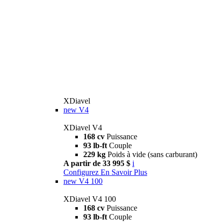
XDiavel
new
V4
XDiavel V4
168 cv
Puissance
93 lb-ft
Couple
229 kg
Poids à vide (sans carburant)
A partir de 33 995 $
i
Configurez
En Savoir Plus
new
V4 100
XDiavel V4 100
168 cv
Puissance
93 lb-ft
Couple