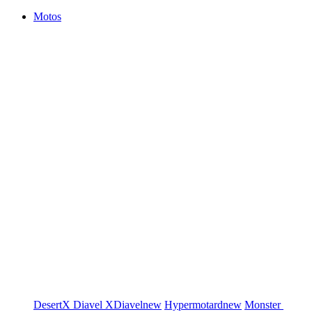
Motos
DesertX
Diavel
XDiavel
new
Hypermotard
new
Monster