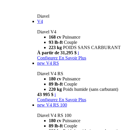
Diavel
V4
Diavel V4
168 cv
Puissance
93 lb-ft
Couple
223 kg
POIDS SANS CARBURANT
À partir de 31,295 $
i
Configurez
En Savoir Plus
new
V4 RS
Diavel V4 RS
180 cv
Puissance
89 lb-ft
Couple
220 kg
Poids humide (sans carburant)
43 995 $
i
Configurez
En Savoir Plus
new
V4 RS 100
Diavel V4 RS 100
180 cv
Puissance
89 lb-ft
Couple