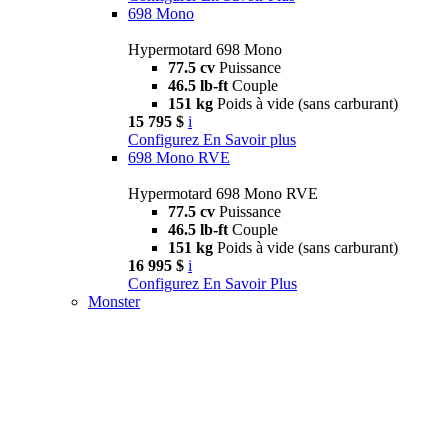
698 Mono
Hypermotard 698 Mono
77.5 cv
Puissance
46.5 lb-ft
Couple
151 kg
Poids à vide (sans carburant)
15 795 $
i
Configurez
En Savoir plus
698 Mono RVE
Hypermotard 698 Mono RVE
77.5 cv
Puissance
46.5 lb-ft
Couple
151 kg
Poids à vide (sans carburant)
16 995 $
i
Configurez
En Savoir Plus
Monster