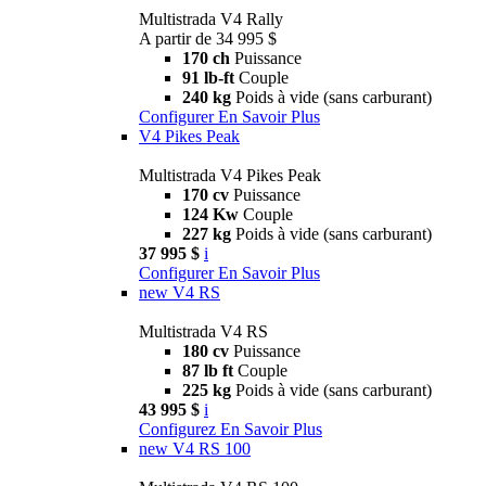
Multistrada V4 Rally
A partir de 34 995 $
170 ch
Puissance
91 lb-ft
Couple
240 kg
Poids à vide (sans carburant)
Configurer
En Savoir Plus
V4 Pikes Peak
Multistrada V4 Pikes Peak
170 cv
Puissance
124 Kw
Couple
227 kg
Poids à vide (sans carburant)
37 995 $
i
Configurer
En Savoir Plus
new
V4 RS
Multistrada V4 RS
180 cv
Puissance
87 lb ft
Couple
225 kg
Poids à vide (sans carburant)
43 995 $
i
Configurez
En Savoir Plus
new
V4 RS 100