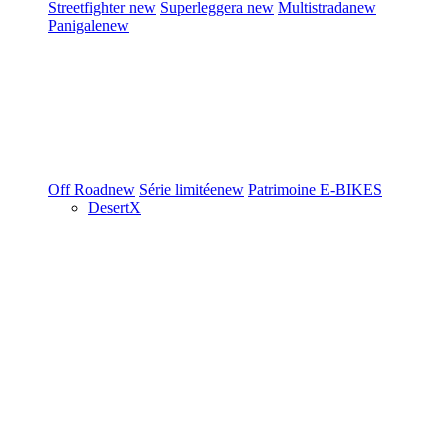
Streetfighter
new
Superleggera
new
Multistrada
new
Panigale
new
Off Road
new
Série limitée
new
Patrimoine
E-BIKES
DesertX