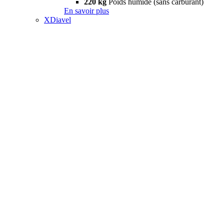
220 kg
Poids humide (sans carburant)
En savoir plus
XDiavel