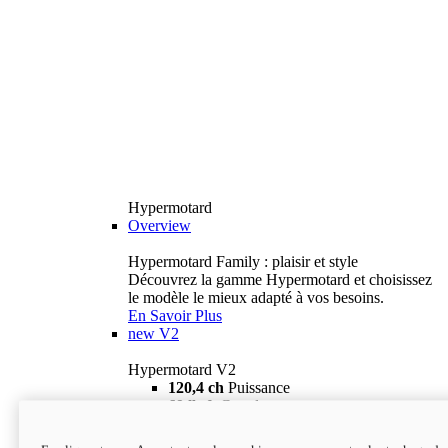
Hypermotard
Overview
Hypermotard Family : plaisir et style
Découvrez la gamme Hypermotard et choisissez
le modèle le mieux adapté à vos besoins.
En Savoir Plus
new
V2
Hypermotard V2
120,4 ch
Puissance
69 lb-ft
Couple
180 kg
Poids humide (sans carburant)
18 895 $
i