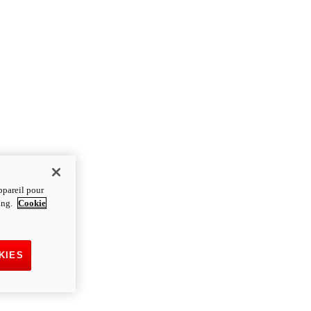
ppareil pour
ting.
Cookie
KIES