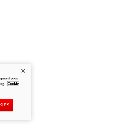
ppareil pour
ting.
Cookie
KIES