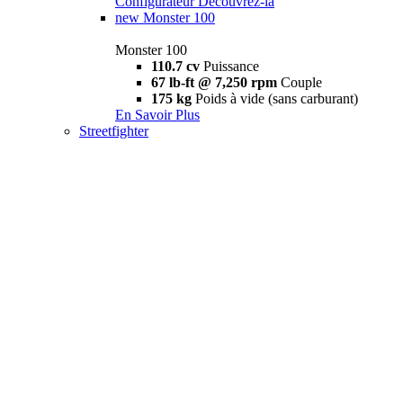
Configurateur
Découvrez-la
new
Monster 100
Monster 100
110.7 cv
Puissance
67 lb-ft @ 7,250 rpm
Couple
175 kg
Poids à vide (sans carburant)
En Savoir Plus
Streetfighter