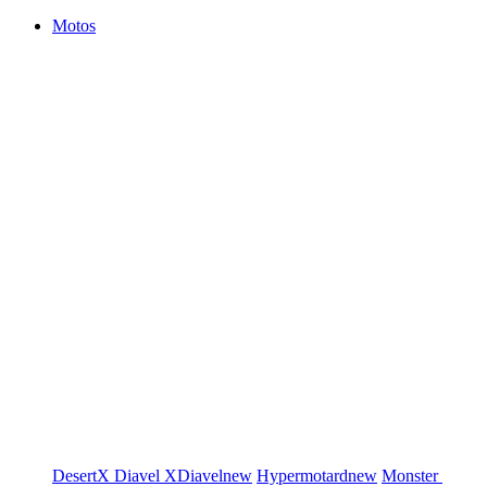
Motos
DesertX
Diavel
XDiavel
new
Hypermotard
new
Monster