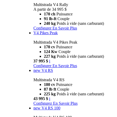
Multistrada V4 Rally
A partir de 34 995 $
170 ch
Puissance
91 lb-ft
Couple
240 kg
Poids à vide (sans carburant)
Configurer
En Savoir Plus
V4 Pikes Peak
Multistrada V4 Pikes Peak
170 cv
Puissance
124 Kw
Couple
227 kg
Poids à vide (sans carburant)
37 995 $
i
Configurer
En Savoir Plus
new
V4 RS
Multistrada V4 RS
180 cv
Puissance
87 lb ft
Couple
225 kg
Poids à vide (sans carburant)
43 995 $
i
Configurez
En Savoir Plus
new
V4 RS 100