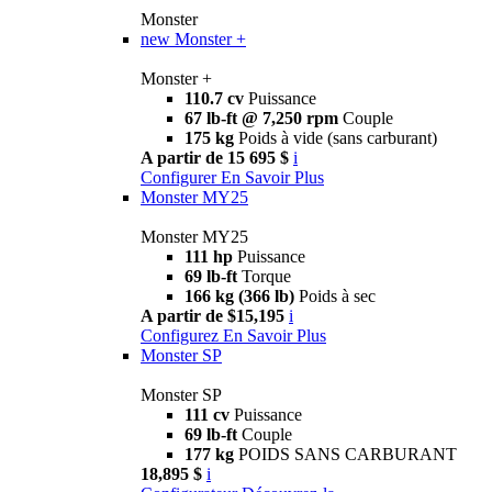
Monster
new
Monster +
Monster +
110.7 cv
Puissance
67 lb-ft @ 7,250 rpm
Couple
175 kg
Poids à vide (sans carburant)
A partir de 15 695 $
i
Configurer
En Savoir Plus
Monster MY25
Monster MY25
111 hp
Puissance
69 lb-ft
Torque
166 kg (366 lb)
Poids à sec
A partir de $15,195
i
Configurez
En Savoir Plus
Monster SP
Monster SP
111 cv
Puissance
69 lb-ft
Couple
177 kg
POIDS SANS CARBURANT
18,895 $
i