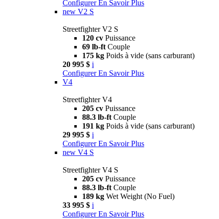
Configurer
En Savoir Plus
new
V2 S
Streetfighter V2 S
120 cv
Puissance
69 lb-ft
Couple
175 kg
Poids à vide (sans carburant)
20 995 $
i
Configurer
En Savoir Plus
V4
Streetfighter V4
205 cv
Puissance
88.3 lb-ft
Couple
191 kg
Poids à vide (sans carburant)
29 995 $
i
Configurer
En Savoir Plus
new
V4 S
Streetfighter V4 S
205 cv
Puissance
88.3 lb-ft
Couple
189 kg
Wet Weight (No Fuel)
33 995 $
i
Configurer
En Savoir Plus