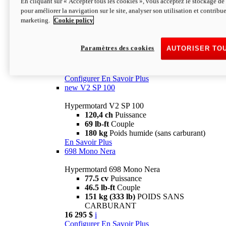
En cliquant sur « Accepter tous les cookies », vous acceptez le stockage de 
Configurer
En Savoir Plus
pour améliorer la navigation sur le site, analyser son utilisation et contribue
new
V2 SP
marketing.
Cookie policy
Hypermotard V2 SP
120,4 ch
Puissance
Paramètres des cookies
AUTORISER TO
69 lb-ft
Couple
180 kg
Poids humide (sans carburant)
22 995 $
i
Configurer
En Savoir Plus
new
V2 SP 100
Hypermotard V2 SP 100
120,4 ch
Puissance
69 lb-ft
Couple
180 kg
Poids humide (sans carburant)
En Savoir Plus
698 Mono Nera
Hypermotard 698 Mono Nera
77.5 cv
Puissance
46.5 lb-ft
Couple
151 kg (333 lb)
POIDS SANS
CARBURANT
16 295 $
i
Configurer
En Savoir Plus