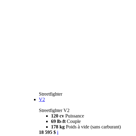
Streetfighter
V2
Streetfighter V2
120 cv
Puissance
69 lb-ft
Couple
178 kg
Poids à vide (sans carburant)
18 595 $
i