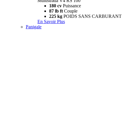
Multistrada V4 RS 100
180 cv
Puissance
87 lb ft
Couple
225 kg
POIDS SANS CARBURANT
En Savoir Plus
Panigale