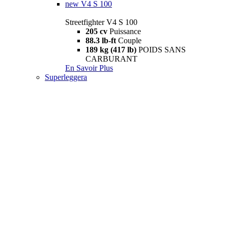
new
V4 S 100
Streetfighter V4 S 100
205 cv
Puissance
88.3 lb-ft
Couple
189 kg (417 lb)
POIDS SANS
CARBURANT
En Savoir Plus
Superleggera