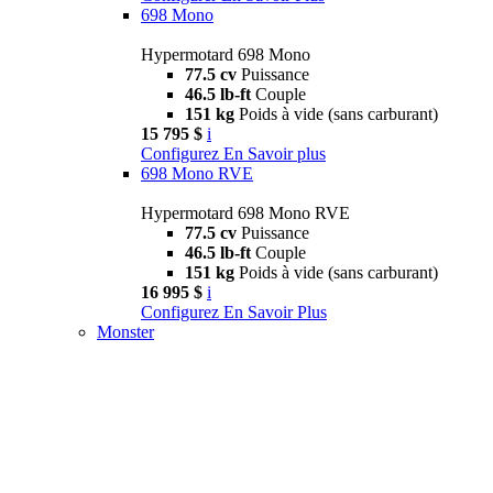
698 Mono
Hypermotard 698 Mono
77.5 cv
Puissance
46.5 lb-ft
Couple
151 kg
Poids à vide (sans carburant)
15 795 $
i
Configurez
En Savoir plus
698 Mono RVE
Hypermotard 698 Mono RVE
77.5 cv
Puissance
46.5 lb-ft
Couple
151 kg
Poids à vide (sans carburant)
16 995 $
i
Configurez
En Savoir Plus
Monster