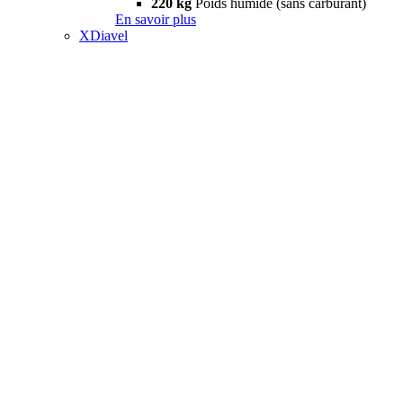
220 kg
Poids humide (sans carburant)
En savoir plus
XDiavel