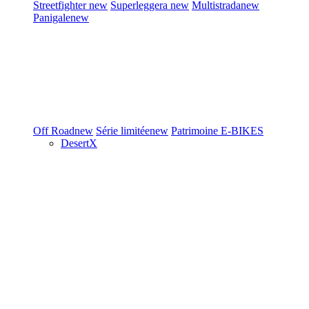
Streetfighter
new
Superleggera
new
Multistrada
new
Panigale
new
Off Road
new
Série limitée
new
Patrimoine
E-BIKES
DesertX