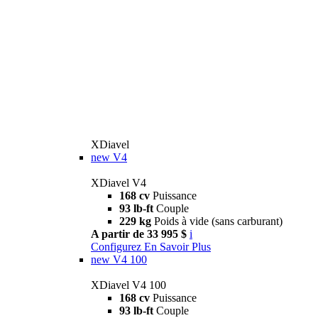
XDiavel
new
V4
XDiavel V4
168 cv
Puissance
93 lb-ft
Couple
229 kg
Poids à vide (sans carburant)
A partir de 33 995 $
i
Configurez
En Savoir Plus
new
V4 100
XDiavel V4 100
168 cv
Puissance
93 lb-ft
Couple