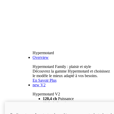
Hypermotard
Overview
Hypermotard Family : plaisir et style
Découvrez la gamme Hypermotard et choisissez
le modèle le mieux adapté à vos besoins.
En Savoir Plus
new
V2
Hypermotard V2
120,4 ch
Puissance
69 lb-ft
Couple
180 kg
Poids humide (sans carburant)
18 895 $
i