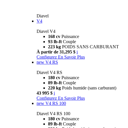
Diavel
V4
Diavel V4
168 cv
Puissance
93 lb-ft
Couple
223 kg
POIDS SANS CARBURANT
À partir de 31,295 $
i
Configurez
En Savoir Plus
new
V4 RS
Diavel V4 RS
180 cv
Puissance
89 lb-ft
Couple
220 kg
Poids humide (sans carburant)
43 995 $
i
Configurez
En Savoir Plus
new
V4 RS 100
Diavel V4 RS 100
180 cv
Puissance
89 lb-ft
Couple