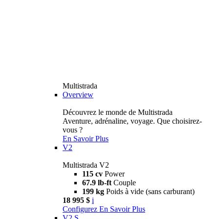
Multistrada
Overview
Découvrez le monde de Multistrada
Aventure, adrénaline, voyage. Que choisirez-
vous ?
En Savoir Plus
V2
Multistrada V2
115 cv
Power
67.9 lb-ft
Couple
199 kg
Poids à vide (sans carburant)
18 995 $
i
Configurez
En Savoir Plus
V2 S