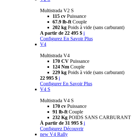
Multistrada V2 S
115 cv
Puissance
67.9 lb-ft
Couple
202 kg
Poids à vide (sans carburant)
A partir de 22 495 $
i
Configurez
En Savoir Plus
V4
Multistrada V4
170 CV
Puissance
124 Nm
Couple
229 kg
Poids à vide (sans carburant)
22 995 $
i
Configurer
En Savoir Plus
V4 S
Multistrada V4 S
170 cv
Puissance
91 lb-ft
Couple
232 Kg
POIDS SANS CARBURANT
À partir de 31 995 $
i
Configurez
Découvrir
new
V4 Rally