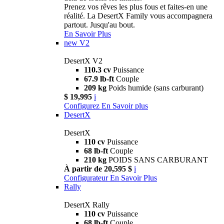
Prenez vos rêves les plus fous et faites-en une
réalité. La DesertX Family vous accompagnera
partout. Jusqu'au bout.
En Savoir Plus
new
V2
DesertX V2
110.3 cv
Puissance
67.9 lb-ft
Couple
209 kg
Poids humide (sans carburant)
$ 19,995
i
Configurez
En Savoir plus
DesertX
DesertX
110 cv
Puissance
68 lb-ft
Couple
210 kg
POIDS SANS CARBURANT
À partir de 20,595 $
i
Configurateur
En Savoir Plus
Rally
DesertX Rally
110 cv
Puissance
68 lb-ft
Couple