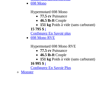
698 Mono
Hypermotard 698 Mono
77.5 cv
Puissance
46.5 lb-ft
Couple
151 kg
Poids à vide (sans carburant)
15 795 $
i
Configurez
En Savoir plus
698 Mono RVE
Hypermotard 698 Mono RVE
77.5 cv
Puissance
46.5 lb-ft
Couple
151 kg
Poids à vide (sans carburant)
16 995 $
i
Configurez
En Savoir Plus
Monster