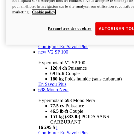
En cliquant sur « Accepter tous les cookies », vous acceptez le stockage de 
Configurer
En Savoir Plus
pour améliorer la navigation sur le site, analyser son utilisation et contribue
new
V2 SP
marketing.
Cookie policy
Hypermotard V2 SP
120,4 ch
Puissance
Paramètres des cookies
AUTORISER TO
69 lb-ft
Couple
180 kg
Poids humide (sans carburant)
22 995 $
i
Configurer
En Savoir Plus
new
V2 SP 100
Hypermotard V2 SP 100
120,4 ch
Puissance
69 lb-ft
Couple
180 kg
Poids humide (sans carburant)
En Savoir Plus
698 Mono Nera
Hypermotard 698 Mono Nera
77.5 cv
Puissance
46.5 lb-ft
Couple
151 kg (333 lb)
POIDS SANS
CARBURANT
16 295 $
i
Configurer
En Savoir Plus