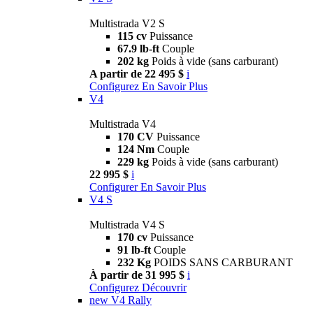
Multistrada V2 S
115 cv
Puissance
67.9 lb-ft
Couple
202 kg
Poids à vide (sans carburant)
A partir de 22 495 $
i
Configurez
En Savoir Plus
V4
Multistrada V4
170 CV
Puissance
124 Nm
Couple
229 kg
Poids à vide (sans carburant)
22 995 $
i
Configurer
En Savoir Plus
V4 S
Multistrada V4 S
170 cv
Puissance
91 lb-ft
Couple
232 Kg
POIDS SANS CARBURANT
À partir de 31 995 $
i
Configurez
Découvrir
new
V4 Rally