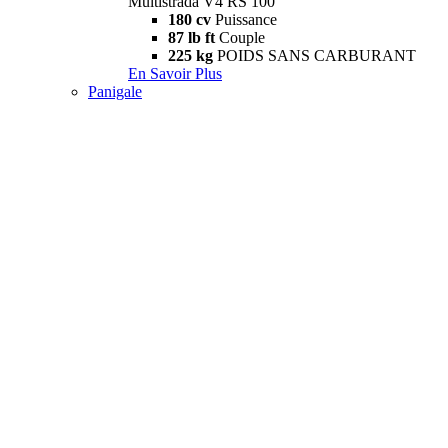
Multistrada V4 RS 100
180 cv
Puissance
87 lb ft
Couple
225 kg
POIDS SANS CARBURANT
En Savoir Plus
Panigale