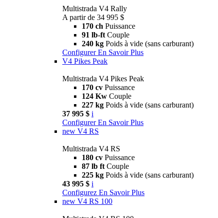
Multistrada V4 Rally
A partir de 34 995 $
170 ch
Puissance
91 lb-ft
Couple
240 kg
Poids à vide (sans carburant)
Configurer
En Savoir Plus
V4 Pikes Peak
Multistrada V4 Pikes Peak
170 cv
Puissance
124 Kw
Couple
227 kg
Poids à vide (sans carburant)
37 995 $
i
Configurer
En Savoir Plus
new
V4 RS
Multistrada V4 RS
180 cv
Puissance
87 lb ft
Couple
225 kg
Poids à vide (sans carburant)
43 995 $
i
Configurez
En Savoir Plus
new
V4 RS 100