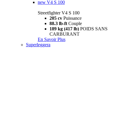
new
V4 S 100
Streetfighter V4 S 100
205 cv
Puissance
88.3 lb-ft
Couple
189 kg (417 lb)
POIDS SANS
CARBURANT
En Savoir Plus
Superleggera