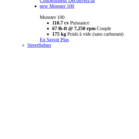
Configurateur
Découvrez-la
new
Monster 100
Monster 100
110.7 cv
Puissance
67 lb-ft @ 7,250 rpm
Couple
175 kg
Poids à vide (sans carburant)
En Savoir Plus
Streetfighter