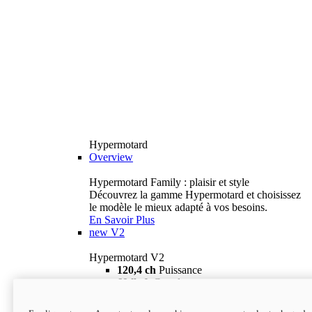
Hypermotard
Overview
Hypermotard Family : plaisir et style
Découvrez la gamme Hypermotard et choisissez
le modèle le mieux adapté à vos besoins.
En Savoir Plus
new
V2
Hypermotard V2
120,4 ch
Puissance
69 lb-ft
Couple
180 kg
Poids humide (sans carburant)
18 895 $
i