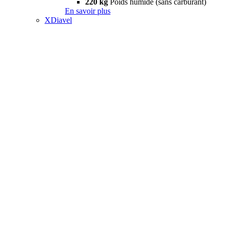
220 kg
Poids humide (sans carburant)
En savoir plus
XDiavel