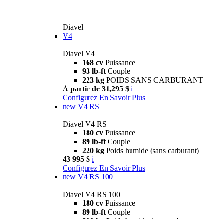
Diavel
V4
Diavel V4
168 cv
Puissance
93 lb-ft
Couple
223 kg
POIDS SANS CARBURANT
À partir de 31,295 $
i
Configurez
En Savoir Plus
new
V4 RS
Diavel V4 RS
180 cv
Puissance
89 lb-ft
Couple
220 kg
Poids humide (sans carburant)
43 995 $
i
Configurez
En Savoir Plus
new
V4 RS 100
Diavel V4 RS 100
180 cv
Puissance
89 lb-ft
Couple