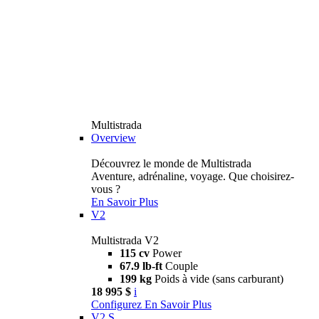
Multistrada
Overview
Découvrez le monde de Multistrada
Aventure, adrénaline, voyage. Que choisirez-
vous ?
En Savoir Plus
V2
Multistrada V2
115 cv
Power
67.9 lb-ft
Couple
199 kg
Poids à vide (sans carburant)
18 995 $
i
Configurez
En Savoir Plus
V2 S