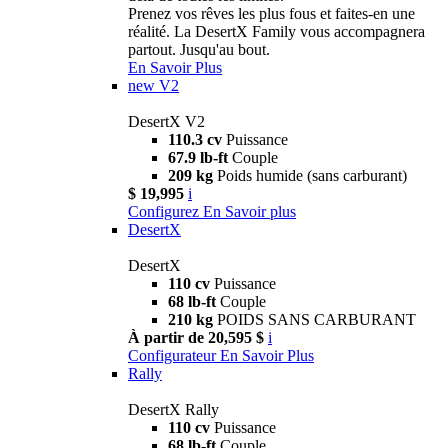
Prenez vos rêves les plus fous et faites-en une
réalité. La DesertX Family vous accompagnera
partout. Jusqu'au bout.
En Savoir Plus
new
V2
DesertX V2
110.3 cv
Puissance
67.9 lb-ft
Couple
209 kg
Poids humide (sans carburant)
$ 19,995
i
Configurez
En Savoir plus
DesertX
DesertX
110 cv
Puissance
68 lb-ft
Couple
210 kg
POIDS SANS CARBURANT
À partir de 20,595 $
i
Configurateur
En Savoir Plus
Rally
DesertX Rally
110 cv
Puissance
68 lb-ft
Couple