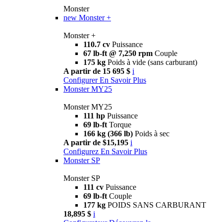
Monster
new
Monster +
Monster +
110.7 cv
Puissance
67 lb-ft @ 7,250 rpm
Couple
175 kg
Poids à vide (sans carburant)
A partir de 15 695 $
i
Configurer
En Savoir Plus
Monster MY25
Monster MY25
111 hp
Puissance
69 lb-ft
Torque
166 kg (366 lb)
Poids à sec
A partir de $15,195
i
Configurez
En Savoir Plus
Monster SP
Monster SP
111 cv
Puissance
69 lb-ft
Couple
177 kg
POIDS SANS CARBURANT
18,895 $
i