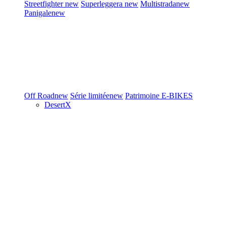
Streetfighter
new
Superleggera
new
Multistrada
new
Panigale
new
Off Road
new
Série limitée
new
Patrimoine
E-BIKES
DesertX