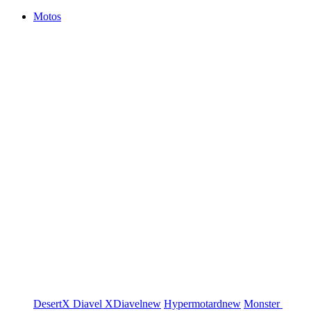
Motos
DesertX
Diavel
XDiavel
new
Hypermotard
new
Monster