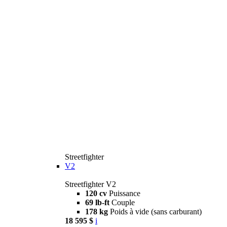
Streetfighter
V2
Streetfighter V2
120 cv
Puissance
69 lb-ft
Couple
178 kg
Poids à vide (sans carburant)
18 595 $
i