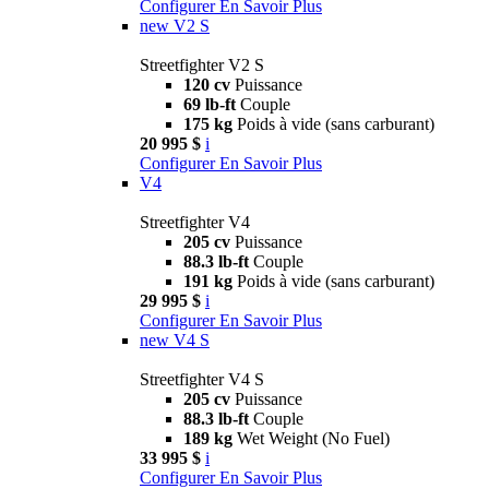
Configurer
En Savoir Plus
new
V2 S
Streetfighter V2 S
120 cv
Puissance
69 lb-ft
Couple
175 kg
Poids à vide (sans carburant)
20 995 $
i
Configurer
En Savoir Plus
V4
Streetfighter V4
205 cv
Puissance
88.3 lb-ft
Couple
191 kg
Poids à vide (sans carburant)
29 995 $
i
Configurer
En Savoir Plus
new
V4 S
Streetfighter V4 S
205 cv
Puissance
88.3 lb-ft
Couple
189 kg
Wet Weight (No Fuel)
33 995 $
i
Configurer
En Savoir Plus