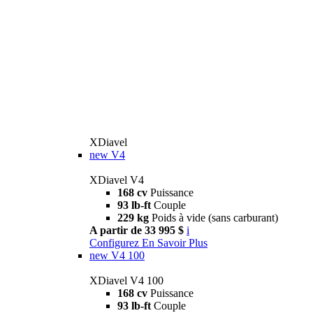
XDiavel
new
V4
XDiavel V4
168 cv
Puissance
93 lb-ft
Couple
229 kg
Poids à vide (sans carburant)
A partir de 33 995 $
i
Configurez
En Savoir Plus
new
V4 100
XDiavel V4 100
168 cv
Puissance
93 lb-ft
Couple