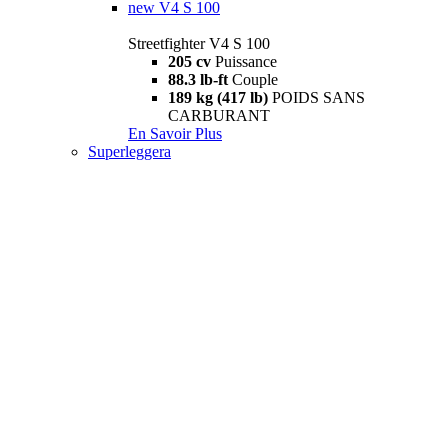
new
V4 S 100
Streetfighter V4 S 100
205 cv
Puissance
88.3 lb-ft
Couple
189 kg (417 lb)
POIDS SANS
CARBURANT
En Savoir Plus
Superleggera