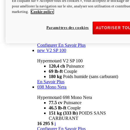
En cliquant sur « Accepter tous les cookies », vous acceptez le stockage de 
Configurer
En Savoir Plus
pour améliorer la navigation sur le site, analyser son utilisation et contribue
new
V2 SP
marketing.
Cookie policy
Hypermotard V2 SP
120,4 ch
Puissance
Paramètres des cookies
AUTORISER TO
69 lb-ft
Couple
180 kg
Poids humide (sans carburant)
22 995 $
i
Configurer
En Savoir Plus
new
V2 SP 100
Hypermotard V2 SP 100
120,4 ch
Puissance
69 lb-ft
Couple
180 kg
Poids humide (sans carburant)
En Savoir Plus
698 Mono Nera
Hypermotard 698 Mono Nera
77.5 cv
Puissance
46.5 lb-ft
Couple
151 kg (333 lb)
POIDS SANS
CARBURANT
16 295 $
i
Configurer
En Savoir Plus