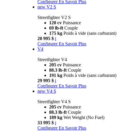
Configurer
En Savoir Plus
new
V2 S
Streetfighter V2 S
120 cv
Puissance
69 lb-ft
Couple
175 kg
Poids à vide (sans carburant)
20 995 $
i
Configurer
En Savoir Plus
V4
Streetfighter V4
205 cv
Puissance
88.3 lb-ft
Couple
191 kg
Poids à vide (sans carburant)
29 995 $
i
Configurer
En Savoir Plus
new
V4 S
Streetfighter V4 S
205 cv
Puissance
88.3 lb-ft
Couple
189 kg
Wet Weight (No Fuel)
33 995 $
i
Configurer
En Savoir Plus