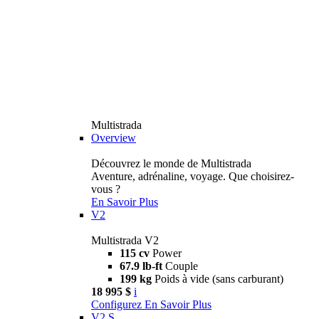
Multistrada
Overview
Découvrez le monde de Multistrada
Aventure, adrénaline, voyage. Que choisirez-
vous ?
En Savoir Plus
V2
Multistrada V2
115 cv
Power
67.9 lb-ft
Couple
199 kg
Poids à vide (sans carburant)
18 995 $
i
Configurez
En Savoir Plus
V2 S