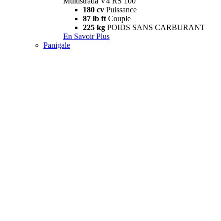
Multistrada V4 RS 100
180 cv
Puissance
87 lb ft
Couple
225 kg
POIDS SANS CARBURANT
En Savoir Plus
Panigale