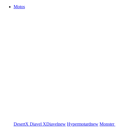
Motos
DesertX
Diavel
XDiavel
new
Hypermotard
new
Monster