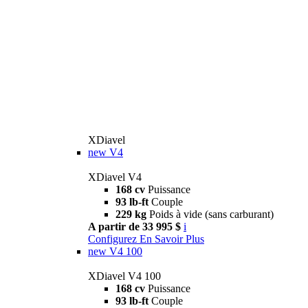
XDiavel
new
V4
XDiavel V4
168 cv
Puissance
93 lb-ft
Couple
229 kg
Poids à vide (sans carburant)
A partir de 33 995 $
i
Configurez
En Savoir Plus
new
V4 100
XDiavel V4 100
168 cv
Puissance
93 lb-ft
Couple