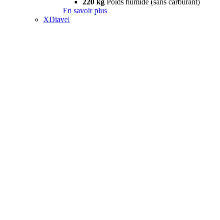
220 kg
Poids humide (sans carburant)
En savoir plus
XDiavel