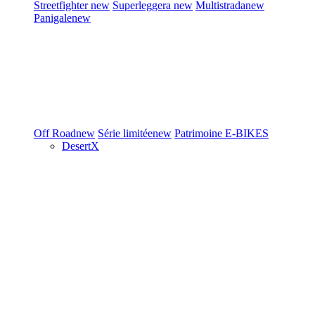
Streetfighter
new
Superleggera
new
Multistrada
new
Panigale
new
Off Road
new
Série limitée
new
Patrimoine
E-BIKES
DesertX