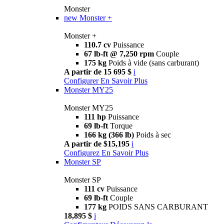
Monster
new
Monster +
Monster +
110.7 cv
Puissance
67 lb-ft @ 7,250 rpm
Couple
175 kg
Poids à vide (sans carburant)
A partir de 15 695 $
i
Configurer
En Savoir Plus
Monster MY25
Monster MY25
111 hp
Puissance
69 lb-ft
Torque
166 kg (366 lb)
Poids à sec
A partir de $15,195
i
Configurez
En Savoir Plus
Monster SP
Monster SP
111 cv
Puissance
69 lb-ft
Couple
177 kg
POIDS SANS CARBURANT
18,895 $
i