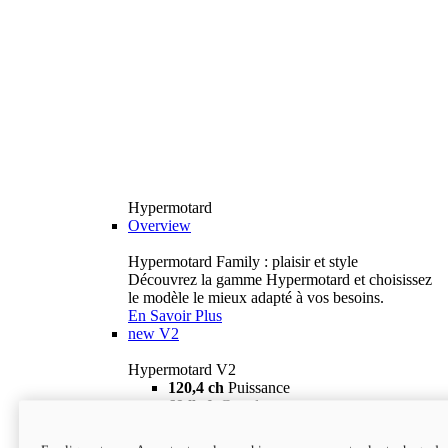
Hypermotard
Overview
Hypermotard Family : plaisir et style
Découvrez la gamme Hypermotard et choisissez
le modèle le mieux adapté à vos besoins.
En Savoir Plus
new
V2
Hypermotard V2
120,4 ch
Puissance
69 lb-ft
Couple
180 kg
Poids humide (sans carburant)
18 895 $
i