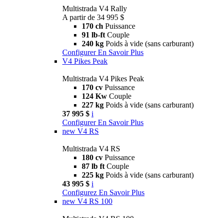
Multistrada V4 Rally
A partir de 34 995 $
170 ch
Puissance
91 lb-ft
Couple
240 kg
Poids à vide (sans carburant)
Configurer
En Savoir Plus
V4 Pikes Peak
Multistrada V4 Pikes Peak
170 cv
Puissance
124 Kw
Couple
227 kg
Poids à vide (sans carburant)
37 995 $
i
Configurer
En Savoir Plus
new
V4 RS
Multistrada V4 RS
180 cv
Puissance
87 lb ft
Couple
225 kg
Poids à vide (sans carburant)
43 995 $
i
Configurez
En Savoir Plus
new
V4 RS 100