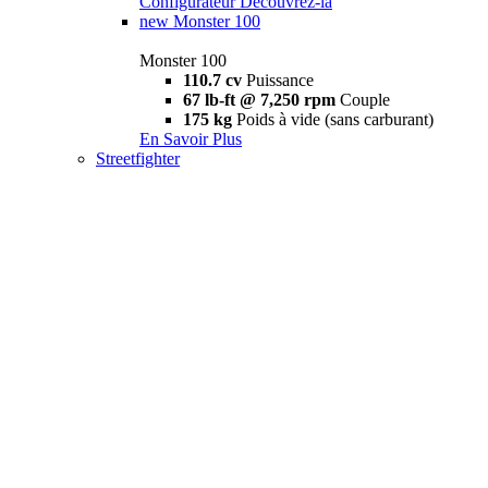
Configurateur
Découvrez-la
new
Monster 100
Monster 100
110.7 cv
Puissance
67 lb-ft @ 7,250 rpm
Couple
175 kg
Poids à vide (sans carburant)
En Savoir Plus
Streetfighter