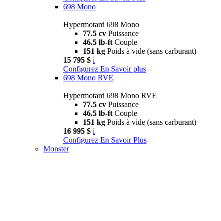
698 Mono
Hypermotard 698 Mono
77.5 cv
Puissance
46.5 lb-ft
Couple
151 kg
Poids à vide (sans carburant)
15 795 $
i
Configurez
En Savoir plus
698 Mono RVE
Hypermotard 698 Mono RVE
77.5 cv
Puissance
46.5 lb-ft
Couple
151 kg
Poids à vide (sans carburant)
16 995 $
i
Configurez
En Savoir Plus
Monster