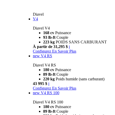
Diavel
V4
Diavel V4
168 cv
Puissance
93 lb-ft
Couple
223 kg
POIDS SANS CARBURANT
À partir de 31,295 $
i
Configurez
En Savoir Plus
new
V4 RS
Diavel V4 RS
180 cv
Puissance
89 lb-ft
Couple
220 kg
Poids humide (sans carburant)
43 995 $
i
Configurez
En Savoir Plus
new
V4 RS 100
Diavel V4 RS 100
180 cv
Puissance
89 lb-ft
Couple