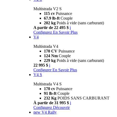
Multistrada V2 S
115 cv
Puissance
67.9 lb-ft
Couple
202 kg
Poids à vide (sans carburant)
A partir de 22 495 $
i
Configurez
En Savoir Plus
V4
Multistrada V4
170 CV
Puissance
124 Nm
Couple
229 kg
Poids à vide (sans carburant)
22 995 $
i
Configurer
En Savoir Plus
V4 S
Multistrada V4 S
170 cv
Puissance
91 lb-ft
Couple
232 Kg
POIDS SANS CARBURANT
À partir de 31 995 $
i
Configurez
Découvrir
new
V4 Rally