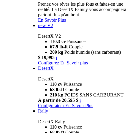
Prenez vos rêves les plus fous et faites-en une
réalité. La DesertX Family vous accompagnera
partout. Jusqu'au bout.
En Savoir Plus
new
V2
DesertX V2
110.3 cv
Puissance
67.9 lb-ft
Couple
209 kg
Poids humide (sans carburant)
$ 19,995
i
Configurez
En Savoir plus
DesertX
DesertX
110 cv
Puissance
68 lb-ft
Couple
210 kg
POIDS SANS CARBURANT
À partir de 20,595 $
i
Configurateur
En Savoir Plus
Rally
DesertX Rally
110 cv
Puissance
68 lb-ft
Couple