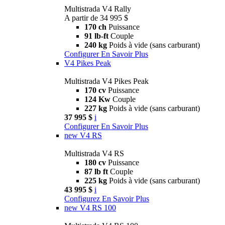
Multistrada V4 Rally
A partir de 34 995 $
170 ch
Puissance
91 lb-ft
Couple
240 kg
Poids à vide (sans carburant)
Configurer
En Savoir Plus
V4 Pikes Peak
Multistrada V4 Pikes Peak
170 cv
Puissance
124 Kw
Couple
227 kg
Poids à vide (sans carburant)
37 995 $
i
Configurer
En Savoir Plus
new
V4 RS
Multistrada V4 RS
180 cv
Puissance
87 lb ft
Couple
225 kg
Poids à vide (sans carburant)
43 995 $
i
Configurez
En Savoir Plus
new
V4 RS 100