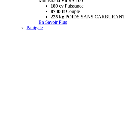
Multistrada V4 RS 100
180 cv
Puissance
87 lb ft
Couple
225 kg
POIDS SANS CARBURANT
En Savoir Plus
Panigale