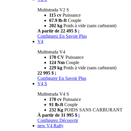
Multistrada V2 S
115 cv
Puissance
67.9 lb-ft
Couple
202 kg
Poids à vide (sans carburant)
A partir de 22 495 $
i
Configurez
En Savoir Plus
V4
Multistrada V4
170 CV
Puissance
124 Nm
Couple
229 kg
Poids à vide (sans carburant)
22 995 $
i
Configurer
En Savoir Plus
V4 S
Multistrada V4 S
170 cv
Puissance
91 lb-ft
Couple
232 Kg
POIDS SANS CARBURANT
À partir de 31 995 $
i
Configurez
Découvrir
new
V4 Rally