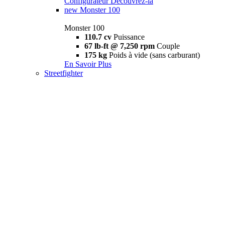
Configurateur
Découvrez-la
new
Monster 100
Monster 100
110.7 cv
Puissance
67 lb-ft @ 7,250 rpm
Couple
175 kg
Poids à vide (sans carburant)
En Savoir Plus
Streetfighter