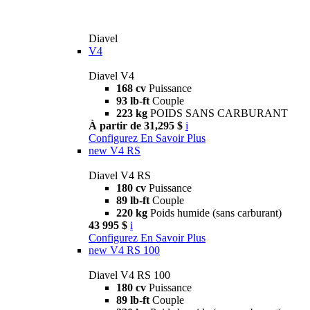
Diavel
V4
Diavel V4
168 cv
Puissance
93 lb-ft
Couple
223 kg
POIDS SANS CARBURANT
À partir de 31,295 $
i
Configurez
En Savoir Plus
new
V4 RS
Diavel V4 RS
180 cv
Puissance
89 lb-ft
Couple
220 kg
Poids humide (sans carburant)
43 995 $
i
Configurez
En Savoir Plus
new
V4 RS 100
Diavel V4 RS 100
180 cv
Puissance
89 lb-ft
Couple