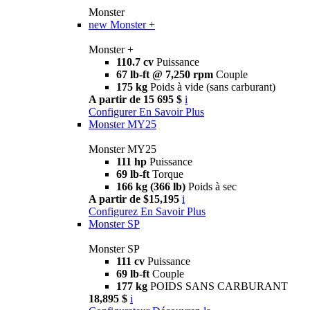
Monster
new
Monster +
Monster +
110.7 cv
Puissance
67 lb-ft @ 7,250 rpm
Couple
175 kg
Poids à vide (sans carburant)
A partir de 15 695 $
i
Configurer
En Savoir Plus
Monster MY25
Monster MY25
111 hp
Puissance
69 lb-ft
Torque
166 kg (366 lb)
Poids à sec
A partir de $15,195
i
Configurez
En Savoir Plus
Monster SP
Monster SP
111 cv
Puissance
69 lb-ft
Couple
177 kg
POIDS SANS CARBURANT
18,895 $
i