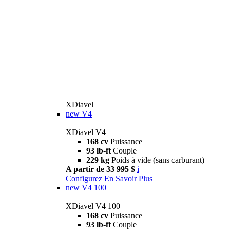
XDiavel
new
V4
XDiavel V4
168 cv
Puissance
93 lb-ft
Couple
229 kg
Poids à vide (sans carburant)
A partir de 33 995 $
i
Configurez
En Savoir Plus
new
V4 100
XDiavel V4 100
168 cv
Puissance
93 lb-ft
Couple