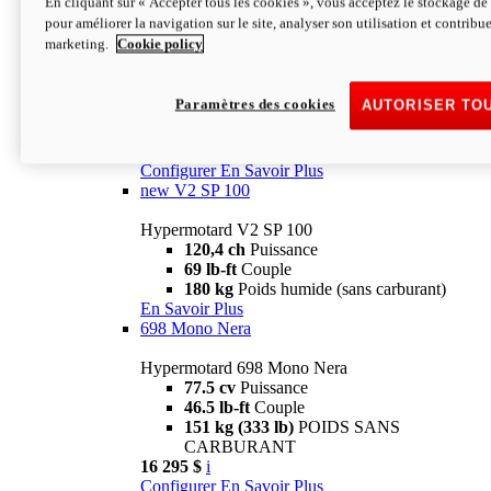
En cliquant sur « Accepter tous les cookies », vous acceptez le stockage de 
Configurer
En Savoir Plus
pour améliorer la navigation sur le site, analyser son utilisation et contribue
new
V2 SP
marketing.
Cookie policy
Hypermotard V2 SP
120,4 ch
Puissance
Paramètres des cookies
AUTORISER TO
69 lb-ft
Couple
180 kg
Poids humide (sans carburant)
22 995 $
i
Configurer
En Savoir Plus
new
V2 SP 100
Hypermotard V2 SP 100
120,4 ch
Puissance
69 lb-ft
Couple
180 kg
Poids humide (sans carburant)
En Savoir Plus
698 Mono Nera
Hypermotard 698 Mono Nera
77.5 cv
Puissance
46.5 lb-ft
Couple
151 kg (333 lb)
POIDS SANS
CARBURANT
16 295 $
i
Configurer
En Savoir Plus