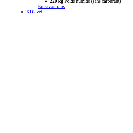
220 kg
Poids humide (sans carburant)
En savoir plus
XDiavel