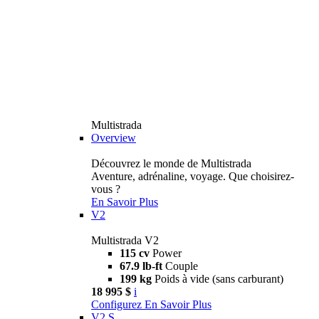
Multistrada
Overview
Découvrez le monde de Multistrada
Aventure, adrénaline, voyage. Que choisirez-
vous ?
En Savoir Plus
V2
Multistrada V2
115 cv
Power
67.9 lb-ft
Couple
199 kg
Poids à vide (sans carburant)
18 995 $
i
Configurez
En Savoir Plus
V2 S