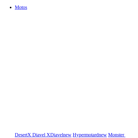
Motos
DesertX
Diavel
XDiavel
new
Hypermotard
new
Monster