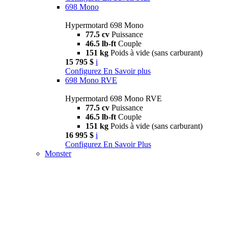
698 Mono
Hypermotard 698 Mono
77.5 cv
Puissance
46.5 lb-ft
Couple
151 kg
Poids à vide (sans carburant)
15 795 $
i
Configurez
En Savoir plus
698 Mono RVE
Hypermotard 698 Mono RVE
77.5 cv
Puissance
46.5 lb-ft
Couple
151 kg
Poids à vide (sans carburant)
16 995 $
i
Configurez
En Savoir Plus
Monster