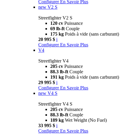
Configurer
En Savoir Plus
new
V2 S
Streetfighter V2 S
120 cv
Puissance
69 lb-ft
Couple
175 kg
Poids à vide (sans carburant)
20 995 $
i
Configurer
En Savoir Plus
V4
Streetfighter V4
205 cv
Puissance
88.3 lb-ft
Couple
191 kg
Poids à vide (sans carburant)
29 995 $
i
Configurer
En Savoir Plus
new
V4 S
Streetfighter V4 S
205 cv
Puissance
88.3 lb-ft
Couple
189 kg
Wet Weight (No Fuel)
33 995 $
i
Configurer
En Savoir Plus