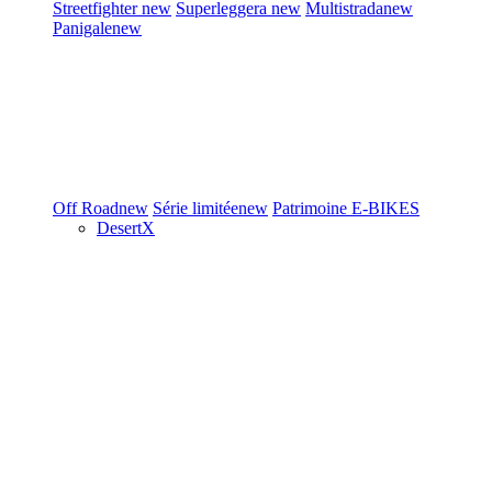
Streetfighter
new
Superleggera
new
Multistrada
new
Panigale
new
Off Road
new
Série limitée
new
Patrimoine
E-BIKES
DesertX