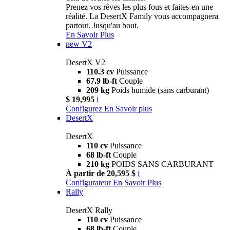
Prenez vos rêves les plus fous et faites-en une
réalité. La DesertX Family vous accompagnera
partout. Jusqu'au bout.
En Savoir Plus
new
V2
DesertX V2
110.3 cv
Puissance
67.9 lb-ft
Couple
209 kg
Poids humide (sans carburant)
$ 19,995
i
Configurez
En Savoir plus
DesertX
DesertX
110 cv
Puissance
68 lb-ft
Couple
210 kg
POIDS SANS CARBURANT
À partir de 20,595 $
i
Configurateur
En Savoir Plus
Rally
DesertX Rally
110 cv
Puissance
68 lb-ft
Couple