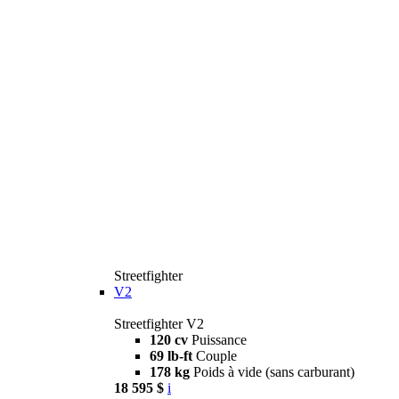
Streetfighter
V2
Streetfighter V2
120 cv
Puissance
69 lb-ft
Couple
178 kg
Poids à vide (sans carburant)
18 595 $
i