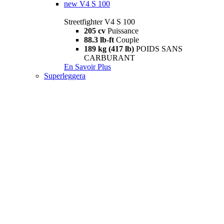
new
V4 S 100
Streetfighter V4 S 100
205 cv
Puissance
88.3 lb-ft
Couple
189 kg (417 lb)
POIDS SANS
CARBURANT
En Savoir Plus
Superleggera