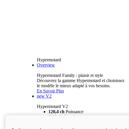
Hypermotard
Overview
Hypermotard Family : plaisir et style
Découvrez la gamme Hypermotard et choisissez
le modèle le mieux adapté à vos besoins.
En Savoir Plus
new
V2
Hypermotard V2
120,4 ch
Puissance
69 lb-ft
Couple
180 kg
Poids humide (sans carburant)
18 895 $
i