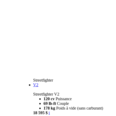
Streetfighter
V2
Streetfighter V2
120 cv
Puissance
69 lb-ft
Couple
178 kg
Poids à vide (sans carburant)
18 595 $
i