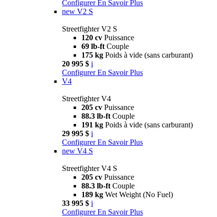
Configurer
En Savoir Plus
new
V2 S
Streetfighter V2 S
120 cv
Puissance
69 lb-ft
Couple
175 kg
Poids à vide (sans carburant)
20 995 $
i
Configurer
En Savoir Plus
V4
Streetfighter V4
205 cv
Puissance
88.3 lb-ft
Couple
191 kg
Poids à vide (sans carburant)
29 995 $
i
Configurer
En Savoir Plus
new
V4 S
Streetfighter V4 S
205 cv
Puissance
88.3 lb-ft
Couple
189 kg
Wet Weight (No Fuel)
33 995 $
i
Configurer
En Savoir Plus