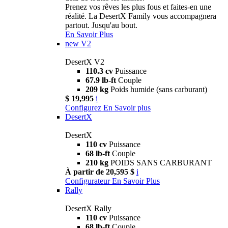
Prenez vos rêves les plus fous et faites-en une
réalité. La DesertX Family vous accompagnera
partout. Jusqu'au bout.
En Savoir Plus
new
V2
DesertX V2
110.3 cv
Puissance
67.9 lb-ft
Couple
209 kg
Poids humide (sans carburant)
$ 19,995
i
Configurez
En Savoir plus
DesertX
DesertX
110 cv
Puissance
68 lb-ft
Couple
210 kg
POIDS SANS CARBURANT
À partir de 20,595 $
i
Configurateur
En Savoir Plus
Rally
DesertX Rally
110 cv
Puissance
68 lb-ft
Couple