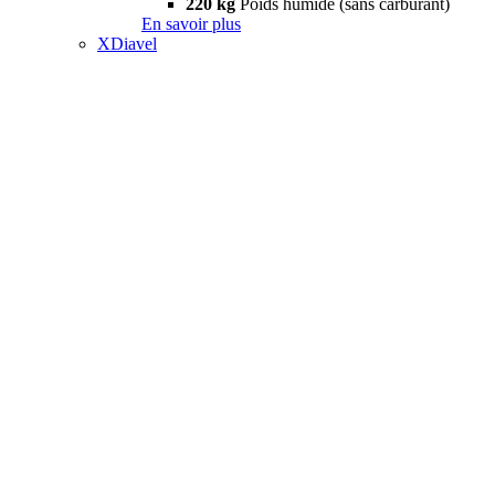
220 kg
Poids humide (sans carburant)
En savoir plus
XDiavel