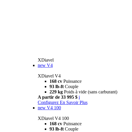
XDiavel
new
V4
XDiavel V4
168 cv
Puissance
93 lb-ft
Couple
229 kg
Poids à vide (sans carburant)
A partir de 33 995 $
i
Configurez
En Savoir Plus
new
V4 100
XDiavel V4 100
168 cv
Puissance
93 lb-ft
Couple