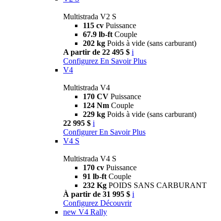
Multistrada V2 S
115 cv
Puissance
67.9 lb-ft
Couple
202 kg
Poids à vide (sans carburant)
A partir de 22 495 $
i
Configurez
En Savoir Plus
V4
Multistrada V4
170 CV
Puissance
124 Nm
Couple
229 kg
Poids à vide (sans carburant)
22 995 $
i
Configurer
En Savoir Plus
V4 S
Multistrada V4 S
170 cv
Puissance
91 lb-ft
Couple
232 Kg
POIDS SANS CARBURANT
À partir de 31 995 $
i
Configurez
Découvrir
new
V4 Rally