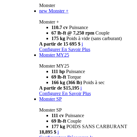
Monster
new
Monster +
Monster +
110.7 cv
Puissance
67 lb-ft @ 7,250 rpm
Couple
175 kg
Poids à vide (sans carburant)
A partir de 15 695 $
i
Configurer
En Savoir Plus
Monster MY25
Monster MY25
111 hp
Puissance
69 lb-ft
Torque
166 kg (366 lb)
Poids à sec
A partir de $15,195
i
Configurez
En Savoir Plus
Monster SP
Monster SP
111 cv
Puissance
69 lb-ft
Couple
177 kg
POIDS SANS CARBURANT
18,895 $
i