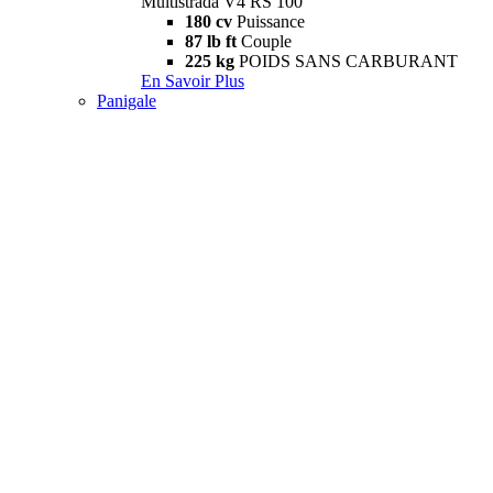
Multistrada V4 RS 100
180 cv
Puissance
87 lb ft
Couple
225 kg
POIDS SANS CARBURANT
En Savoir Plus
Panigale