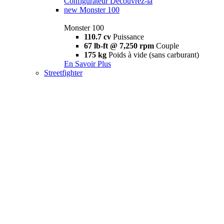
Configurateur
Découvrez-la
new
Monster 100
Monster 100
110.7 cv
Puissance
67 lb-ft @ 7,250 rpm
Couple
175 kg
Poids à vide (sans carburant)
En Savoir Plus
Streetfighter