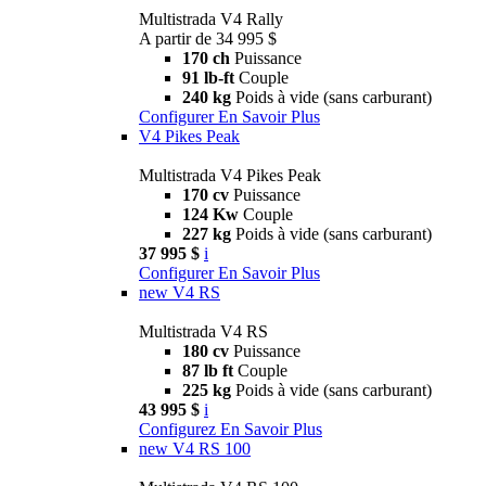
Multistrada V4 Rally
A partir de 34 995 $
170 ch
Puissance
91 lb-ft
Couple
240 kg
Poids à vide (sans carburant)
Configurer
En Savoir Plus
V4 Pikes Peak
Multistrada V4 Pikes Peak
170 cv
Puissance
124 Kw
Couple
227 kg
Poids à vide (sans carburant)
37 995 $
i
Configurer
En Savoir Plus
new
V4 RS
Multistrada V4 RS
180 cv
Puissance
87 lb ft
Couple
225 kg
Poids à vide (sans carburant)
43 995 $
i
Configurez
En Savoir Plus
new
V4 RS 100