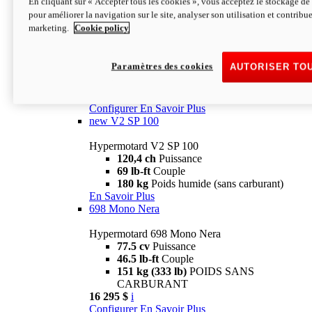
En cliquant sur « Accepter tous les cookies », vous acceptez le stockage de 
Configurer
En Savoir Plus
pour améliorer la navigation sur le site, analyser son utilisation et contribue
new
V2 SP
marketing.
Cookie policy
Hypermotard V2 SP
120,4 ch
Puissance
Paramètres des cookies
AUTORISER TO
69 lb-ft
Couple
180 kg
Poids humide (sans carburant)
22 995 $
i
Configurer
En Savoir Plus
new
V2 SP 100
Hypermotard V2 SP 100
120,4 ch
Puissance
69 lb-ft
Couple
180 kg
Poids humide (sans carburant)
En Savoir Plus
698 Mono Nera
Hypermotard 698 Mono Nera
77.5 cv
Puissance
46.5 lb-ft
Couple
151 kg (333 lb)
POIDS SANS
CARBURANT
16 295 $
i
Configurer
En Savoir Plus