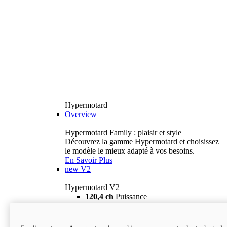
Hypermotard
Overview
Hypermotard Family : plaisir et style
Découvrez la gamme Hypermotard et choisissez
le modèle le mieux adapté à vos besoins.
En Savoir Plus
new
V2
Hypermotard V2
120,4 ch
Puissance
69 lb-ft
Couple
180 kg
Poids humide (sans carburant)
18 895 $
i