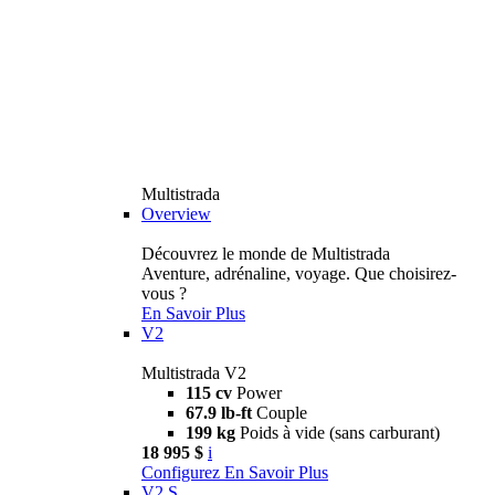
Multistrada
Overview
Découvrez le monde de Multistrada
Aventure, adrénaline, voyage. Que choisirez-
vous ?
En Savoir Plus
V2
Multistrada V2
115 cv
Power
67.9 lb-ft
Couple
199 kg
Poids à vide (sans carburant)
18 995 $
i
Configurez
En Savoir Plus
V2 S