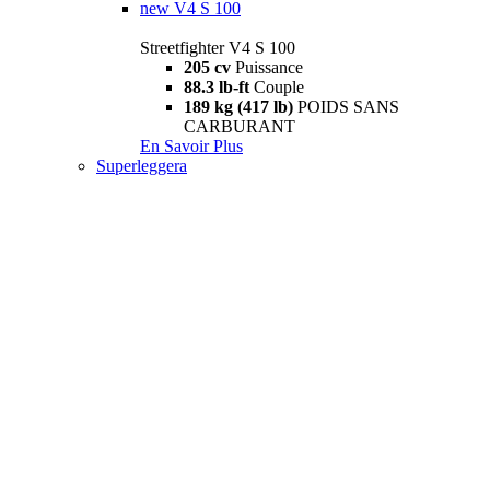
new
V4 S 100
Streetfighter V4 S 100
205 cv
Puissance
88.3 lb-ft
Couple
189 kg (417 lb)
POIDS SANS
CARBURANT
En Savoir Plus
Superleggera