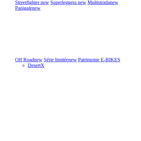
Streetfighter
new
Superleggera
new
Multistrada
new
Panigale
new
Off Road
new
Série limitée
new
Patrimoine
E-BIKES
DesertX