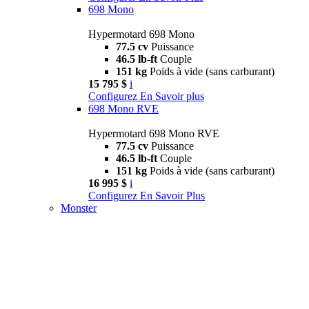
698 Mono
Hypermotard 698 Mono
77.5 cv
Puissance
46.5 lb-ft
Couple
151 kg
Poids à vide (sans carburant)
15 795 $
i
Configurez
En Savoir plus
698 Mono RVE
Hypermotard 698 Mono RVE
77.5 cv
Puissance
46.5 lb-ft
Couple
151 kg
Poids à vide (sans carburant)
16 995 $
i
Configurez
En Savoir Plus
Monster