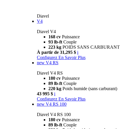
Diavel
V4
Diavel V4
168 cv
Puissance
93 lb-ft
Couple
223 kg
POIDS SANS CARBURANT
À partir de 31,295 $
i
Configurez
En Savoir Plus
new
V4 RS
Diavel V4 RS
180 cv
Puissance
89 lb-ft
Couple
220 kg
Poids humide (sans carburant)
43 995 $
i
Configurez
En Savoir Plus
new
V4 RS 100
Diavel V4 RS 100
180 cv
Puissance
89 lb-ft
Couple