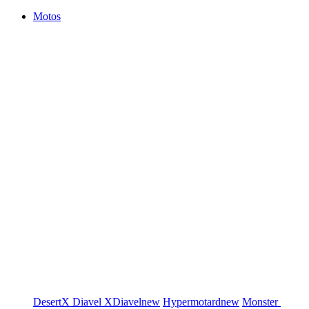
Motos
DesertX
Diavel
XDiavel
new
Hypermotard
new
Monster