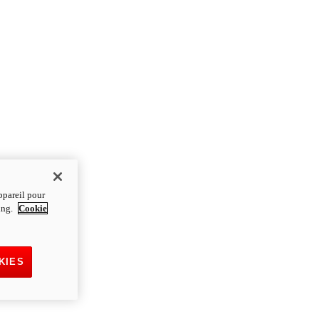
ppareil pour
ting.
Cookie
KIES