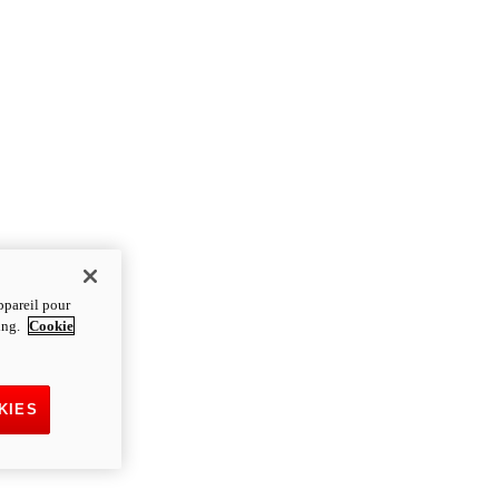
ppareil pour
ting.
Cookie
KIES