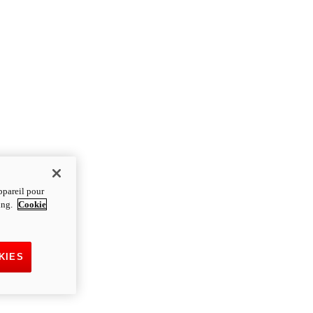
ppareil pour
ting.
Cookie
KIES