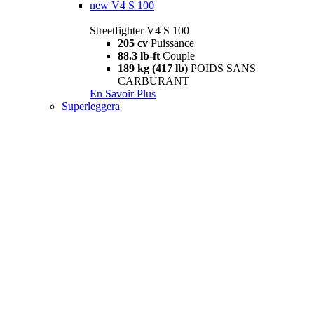
new
V4 S 100
Streetfighter V4 S 100
205 cv
Puissance
88.3 lb-ft
Couple
189 kg (417 lb)
POIDS SANS
CARBURANT
En Savoir Plus
Superleggera