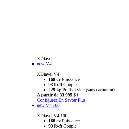
XDiavel
new
V4
XDiavel V4
168 cv
Puissance
93 lb-ft
Couple
229 kg
Poids à vide (sans carburant)
A partir de 33 995 $
i
Configurez
En Savoir Plus
new
V4 100
XDiavel V4 100
168 cv
Puissance
93 lb-ft
Couple