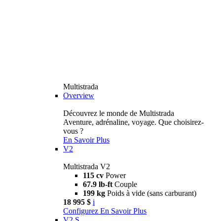
Multistrada
Overview
Découvrez le monde de Multistrada
Aventure, adrénaline, voyage. Que choisirez-
vous ?
En Savoir Plus
V2
Multistrada V2
115 cv
Power
67.9 lb-ft
Couple
199 kg
Poids à vide (sans carburant)
18 995 $
i
Configurez
En Savoir Plus
V2 S