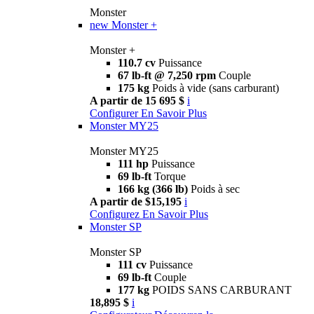
Monster
new
Monster +
Monster +
110.7 cv
Puissance
67 lb-ft @ 7,250 rpm
Couple
175 kg
Poids à vide (sans carburant)
A partir de 15 695 $
i
Configurer
En Savoir Plus
Monster MY25
Monster MY25
111 hp
Puissance
69 lb-ft
Torque
166 kg (366 lb)
Poids à sec
A partir de $15,195
i
Configurez
En Savoir Plus
Monster SP
Monster SP
111 cv
Puissance
69 lb-ft
Couple
177 kg
POIDS SANS CARBURANT
18,895 $
i