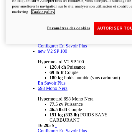
En cliquant sur « Accepter tous les cookies », vous acceptez le stockage de 
Configurer
En Savoir Plus
pour améliorer la navigation sur le site, analyser son utilisation et contribue
new
V2 SP
marketing.
Cookie policy
Hypermotard V2 SP
120,4 ch
Puissance
Paramètres des cookies
AUTORISER TO
69 lb-ft
Couple
180 kg
Poids humide (sans carburant)
22 995 $
i
Configurer
En Savoir Plus
new
V2 SP 100
Hypermotard V2 SP 100
120,4 ch
Puissance
69 lb-ft
Couple
180 kg
Poids humide (sans carburant)
En Savoir Plus
698 Mono Nera
Hypermotard 698 Mono Nera
77.5 cv
Puissance
46.5 lb-ft
Couple
151 kg (333 lb)
POIDS SANS
CARBURANT
16 295 $
i
Configurer
En Savoir Plus