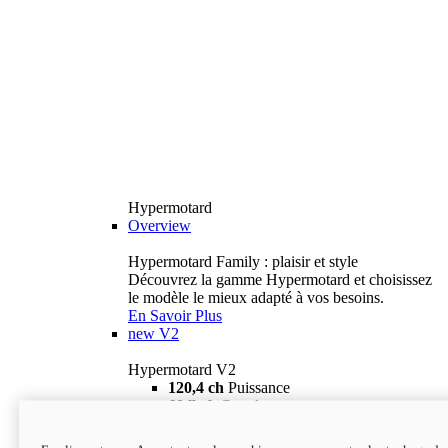
Hypermotard
Overview
Hypermotard Family : plaisir et style
Découvrez la gamme Hypermotard et choisissez
le modèle le mieux adapté à vos besoins.
En Savoir Plus
new
V2
Hypermotard V2
120,4 ch
Puissance
69 lb-ft
Couple
180 kg
Poids humide (sans carburant)
18 895 $
i