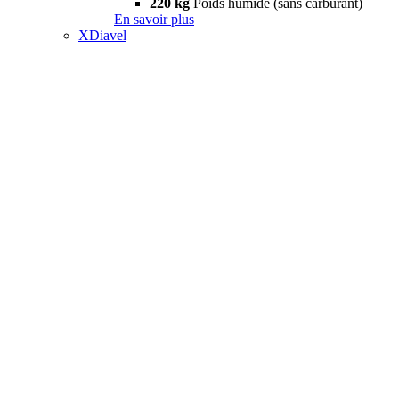
220 kg
Poids humide (sans carburant)
En savoir plus
XDiavel