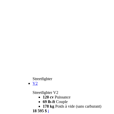
Streetfighter
V2
Streetfighter V2
120 cv
Puissance
69 lb-ft
Couple
178 kg
Poids à vide (sans carburant)
18 595 $
i