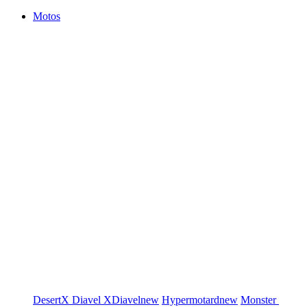
Motos
DesertX
Diavel
XDiavel
new
Hypermotard
new
Monster