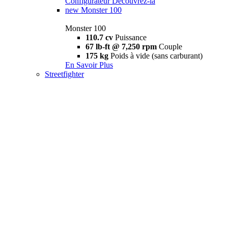
Configurateur
Découvrez-la
new
Monster 100
Monster 100
110.7 cv
Puissance
67 lb-ft @ 7,250 rpm
Couple
175 kg
Poids à vide (sans carburant)
En Savoir Plus
Streetfighter