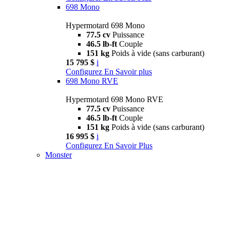
698 Mono
Hypermotard 698 Mono
77.5 cv
Puissance
46.5 lb-ft
Couple
151 kg
Poids à vide (sans carburant)
15 795 $
i
Configurez
En Savoir plus
698 Mono RVE
Hypermotard 698 Mono RVE
77.5 cv
Puissance
46.5 lb-ft
Couple
151 kg
Poids à vide (sans carburant)
16 995 $
i
Configurez
En Savoir Plus
Monster