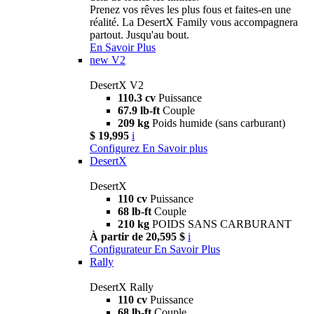
Prenez vos rêves les plus fous et faites-en une
réalité. La DesertX Family vous accompagnera
partout. Jusqu'au bout.
En Savoir Plus
new
V2
DesertX V2
110.3 cv
Puissance
67.9 lb-ft
Couple
209 kg
Poids humide (sans carburant)
$ 19,995
i
Configurez
En Savoir plus
DesertX
DesertX
110 cv
Puissance
68 lb-ft
Couple
210 kg
POIDS SANS CARBURANT
À partir de 20,595 $
i
Configurateur
En Savoir Plus
Rally
DesertX Rally
110 cv
Puissance
68 lb-ft
Couple