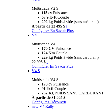
Multistrada V2 S
115 cv
Puissance
67.9 lb-ft
Couple
202 kg
Poids à vide (sans carburant)
A partir de 22 495 $
i
Configurez
En Savoir Plus
V4
Multistrada V4
170 CV
Puissance
124 Nm
Couple
229 kg
Poids à vide (sans carburant)
22 995 $
i
Configurer
En Savoir Plus
V4 S
Multistrada V4 S
170 cv
Puissance
91 lb-ft
Couple
232 Kg
POIDS SANS CARBURANT
À partir de 31 995 $
i
Configurez
Découvrir
new
V4 Rally