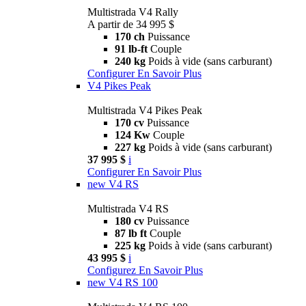
Multistrada V4 Rally
A partir de 34 995 $
170 ch
Puissance
91 lb-ft
Couple
240 kg
Poids à vide (sans carburant)
Configurer
En Savoir Plus
V4 Pikes Peak
Multistrada V4 Pikes Peak
170 cv
Puissance
124 Kw
Couple
227 kg
Poids à vide (sans carburant)
37 995 $
i
Configurer
En Savoir Plus
new
V4 RS
Multistrada V4 RS
180 cv
Puissance
87 lb ft
Couple
225 kg
Poids à vide (sans carburant)
43 995 $
i
Configurez
En Savoir Plus
new
V4 RS 100