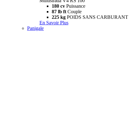
Multistrada V4 RS 100
180 cv
Puissance
87 lb ft
Couple
225 kg
POIDS SANS CARBURANT
En Savoir Plus
Panigale