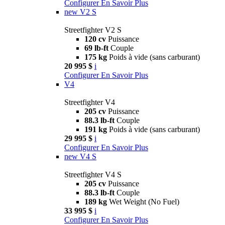
Configurer
En Savoir Plus
new
V2 S
Streetfighter V2 S
120 cv
Puissance
69 lb-ft
Couple
175 kg
Poids à vide (sans carburant)
20 995 $
i
Configurer
En Savoir Plus
V4
Streetfighter V4
205 cv
Puissance
88.3 lb-ft
Couple
191 kg
Poids à vide (sans carburant)
29 995 $
i
Configurer
En Savoir Plus
new
V4 S
Streetfighter V4 S
205 cv
Puissance
88.3 lb-ft
Couple
189 kg
Wet Weight (No Fuel)
33 995 $
i
Configurer
En Savoir Plus