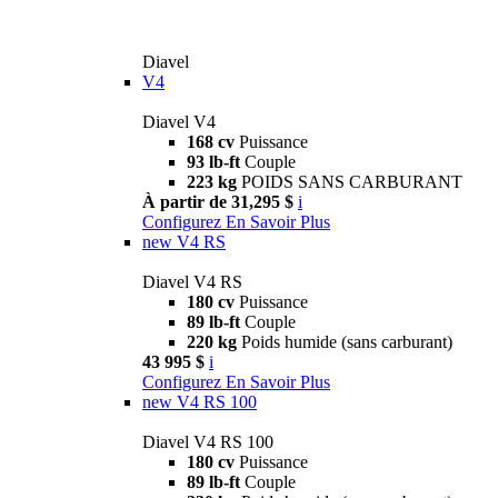
Diavel
V4
Diavel V4
168 cv
Puissance
93 lb-ft
Couple
223 kg
POIDS SANS CARBURANT
À partir de 31,295 $
i
Configurez
En Savoir Plus
new
V4 RS
Diavel V4 RS
180 cv
Puissance
89 lb-ft
Couple
220 kg
Poids humide (sans carburant)
43 995 $
i
Configurez
En Savoir Plus
new
V4 RS 100
Diavel V4 RS 100
180 cv
Puissance
89 lb-ft
Couple