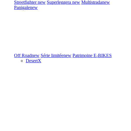
Streetfighter
new
Superleggera
new
Multistrada
new
Panigale
new
Off Road
new
Série limitée
new
Patrimoine
E-BIKES
DesertX