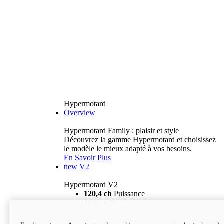
Hypermotard
Overview
Hypermotard Family : plaisir et style
Découvrez la gamme Hypermotard et choisissez
le modèle le mieux adapté à vos besoins.
En Savoir Plus
new
V2
Hypermotard V2
120,4 ch
Puissance
69 lb-ft
Couple
180 kg
Poids humide (sans carburant)
18 895 $
i