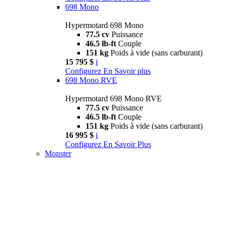
698 Mono
Hypermotard 698 Mono
77.5 cv
Puissance
46.5 lb-ft
Couple
151 kg
Poids à vide (sans carburant)
15 795 $
i
Configurez
En Savoir plus
698 Mono RVE
Hypermotard 698 Mono RVE
77.5 cv
Puissance
46.5 lb-ft
Couple
151 kg
Poids à vide (sans carburant)
16 995 $
i
Configurez
En Savoir Plus
Monster