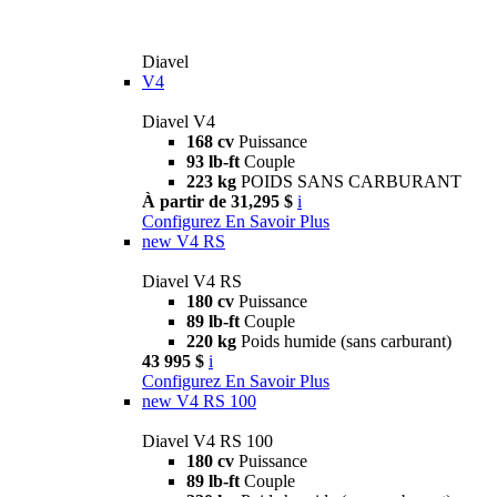
Diavel
V4
Diavel V4
168 cv
Puissance
93 lb-ft
Couple
223 kg
POIDS SANS CARBURANT
À partir de 31,295 $
i
Configurez
En Savoir Plus
new
V4 RS
Diavel V4 RS
180 cv
Puissance
89 lb-ft
Couple
220 kg
Poids humide (sans carburant)
43 995 $
i
Configurez
En Savoir Plus
new
V4 RS 100
Diavel V4 RS 100
180 cv
Puissance
89 lb-ft
Couple