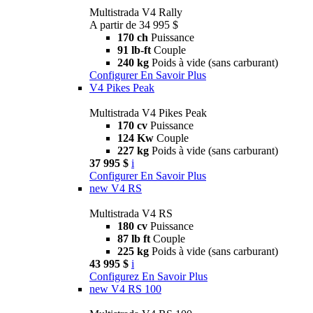
Multistrada V4 Rally
A partir de 34 995 $
170 ch
Puissance
91 lb-ft
Couple
240 kg
Poids à vide (sans carburant)
Configurer
En Savoir Plus
V4 Pikes Peak
Multistrada V4 Pikes Peak
170 cv
Puissance
124 Kw
Couple
227 kg
Poids à vide (sans carburant)
37 995 $
i
Configurer
En Savoir Plus
new
V4 RS
Multistrada V4 RS
180 cv
Puissance
87 lb ft
Couple
225 kg
Poids à vide (sans carburant)
43 995 $
i
Configurez
En Savoir Plus
new
V4 RS 100