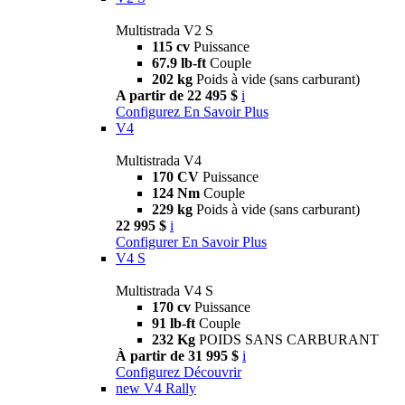
Multistrada V2 S
115 cv
Puissance
67.9 lb-ft
Couple
202 kg
Poids à vide (sans carburant)
A partir de 22 495 $
i
Configurez
En Savoir Plus
V4
Multistrada V4
170 CV
Puissance
124 Nm
Couple
229 kg
Poids à vide (sans carburant)
22 995 $
i
Configurer
En Savoir Plus
V4 S
Multistrada V4 S
170 cv
Puissance
91 lb-ft
Couple
232 Kg
POIDS SANS CARBURANT
À partir de 31 995 $
i
Configurez
Découvrir
new
V4 Rally