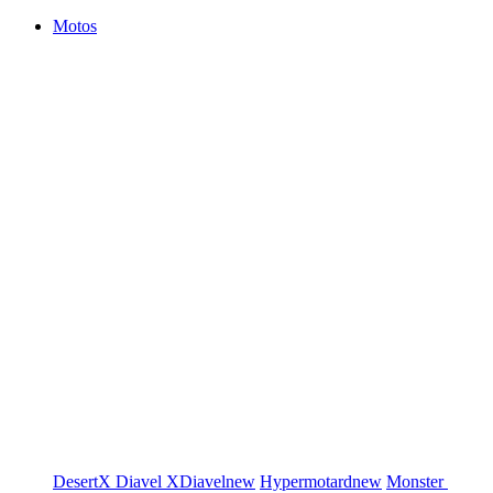
Motos
DesertX
Diavel
XDiavel
new
Hypermotard
new
Monster