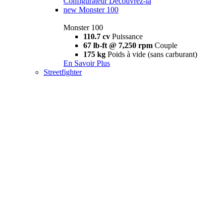
Configurateur
Découvrez-la
new
Monster 100
Monster 100
110.7 cv
Puissance
67 lb-ft @ 7,250 rpm
Couple
175 kg
Poids à vide (sans carburant)
En Savoir Plus
Streetfighter