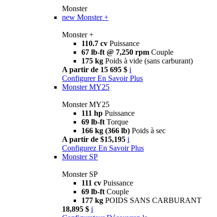
Monster
new
Monster +
Monster +
110.7 cv
Puissance
67 lb-ft @ 7,250 rpm
Couple
175 kg
Poids à vide (sans carburant)
A partir de 15 695 $
i
Configurer
En Savoir Plus
Monster MY25
Monster MY25
111 hp
Puissance
69 lb-ft
Torque
166 kg (366 lb)
Poids à sec
A partir de $15,195
i
Configurez
En Savoir Plus
Monster SP
Monster SP
111 cv
Puissance
69 lb-ft
Couple
177 kg
POIDS SANS CARBURANT
18,895 $
i