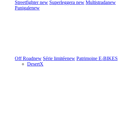
Streetfighter
new
Superleggera
new
Multistrada
new
Panigale
new
Off Road
new
Série limitée
new
Patrimoine
E-BIKES
DesertX