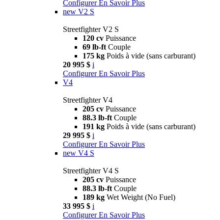
Configurer
En Savoir Plus
new
V2 S
Streetfighter V2 S
120 cv
Puissance
69 lb-ft
Couple
175 kg
Poids à vide (sans carburant)
20 995 $
i
Configurer
En Savoir Plus
V4
Streetfighter V4
205 cv
Puissance
88.3 lb-ft
Couple
191 kg
Poids à vide (sans carburant)
29 995 $
i
Configurer
En Savoir Plus
new
V4 S
Streetfighter V4 S
205 cv
Puissance
88.3 lb-ft
Couple
189 kg
Wet Weight (No Fuel)
33 995 $
i
Configurer
En Savoir Plus