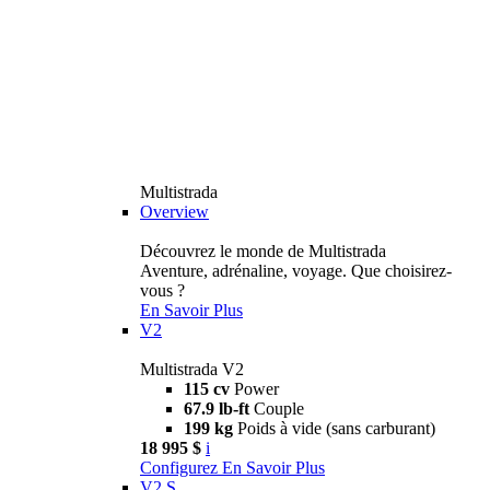
Multistrada
Overview
Découvrez le monde de Multistrada
Aventure, adrénaline, voyage. Que choisirez-
vous ?
En Savoir Plus
V2
Multistrada V2
115 cv
Power
67.9 lb-ft
Couple
199 kg
Poids à vide (sans carburant)
18 995 $
i
Configurez
En Savoir Plus
V2 S