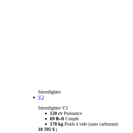
Streetfighter
V2
Streetfighter V2
120 cv
Puissance
69 lb-ft
Couple
178 kg
Poids à vide (sans carburant)
18 595 $
i