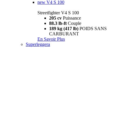
new
V4 S 100
Streetfighter V4 S 100
205 cv
Puissance
88.3 lb-ft
Couple
189 kg (417 lb)
POIDS SANS
CARBURANT
En Savoir Plus
Superleggera