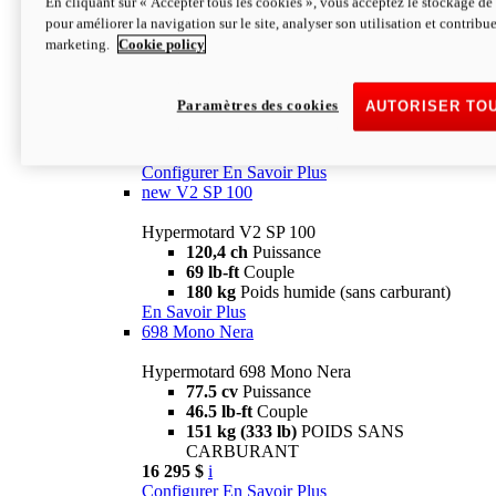
En cliquant sur « Accepter tous les cookies », vous acceptez le stockage de 
Configurer
En Savoir Plus
pour améliorer la navigation sur le site, analyser son utilisation et contribue
new
V2 SP
marketing.
Cookie policy
Hypermotard V2 SP
120,4 ch
Puissance
Paramètres des cookies
AUTORISER TO
69 lb-ft
Couple
180 kg
Poids humide (sans carburant)
22 995 $
i
Configurer
En Savoir Plus
new
V2 SP 100
Hypermotard V2 SP 100
120,4 ch
Puissance
69 lb-ft
Couple
180 kg
Poids humide (sans carburant)
En Savoir Plus
698 Mono Nera
Hypermotard 698 Mono Nera
77.5 cv
Puissance
46.5 lb-ft
Couple
151 kg (333 lb)
POIDS SANS
CARBURANT
16 295 $
i
Configurer
En Savoir Plus