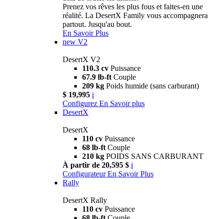
Prenez vos rêves les plus fous et faites-en une
réalité. La DesertX Family vous accompagnera
partout. Jusqu'au bout.
En Savoir Plus
new
V2
DesertX V2
110.3 cv
Puissance
67.9 lb-ft
Couple
209 kg
Poids humide (sans carburant)
$ 19,995
i
Configurez
En Savoir plus
DesertX
DesertX
110 cv
Puissance
68 lb-ft
Couple
210 kg
POIDS SANS CARBURANT
À partir de 20,595 $
i
Configurateur
En Savoir Plus
Rally
DesertX Rally
110 cv
Puissance
68 lb-ft
Couple