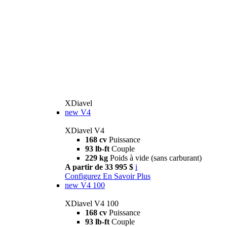
XDiavel
new
V4
XDiavel V4
168 cv
Puissance
93 lb-ft
Couple
229 kg
Poids à vide (sans carburant)
A partir de 33 995 $
i
Configurez
En Savoir Plus
new
V4 100
XDiavel V4 100
168 cv
Puissance
93 lb-ft
Couple