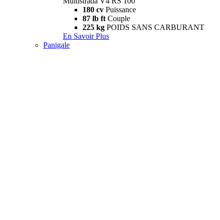
Multistrada V4 RS 100
180 cv
Puissance
87 lb ft
Couple
225 kg
POIDS SANS CARBURANT
En Savoir Plus
Panigale