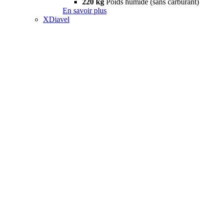
220 kg
Poids humide (sans carburant)
En savoir plus
XDiavel