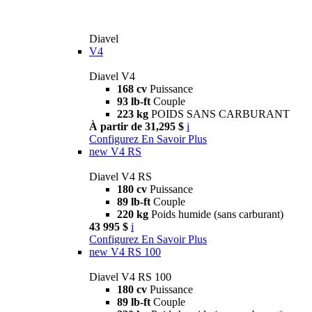
Diavel
V4
Diavel V4
168 cv
Puissance
93 lb-ft
Couple
223 kg
POIDS SANS CARBURANT
À partir de 31,295 $
i
Configurez
En Savoir Plus
new
V4 RS
Diavel V4 RS
180 cv
Puissance
89 lb-ft
Couple
220 kg
Poids humide (sans carburant)
43 995 $
i
Configurez
En Savoir Plus
new
V4 RS 100
Diavel V4 RS 100
180 cv
Puissance
89 lb-ft
Couple