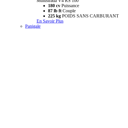
Multistrada V4 RS 100
180 cv
Puissance
87 lb ft
Couple
225 kg
POIDS SANS CARBURANT
En Savoir Plus
Panigale