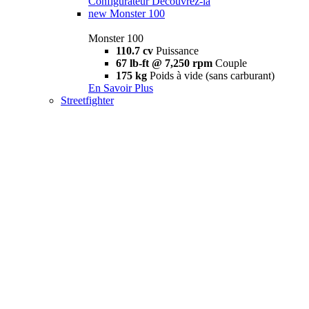
Configurateur
Découvrez-la
new
Monster 100
Monster 100
110.7 cv
Puissance
67 lb-ft @ 7,250 rpm
Couple
175 kg
Poids à vide (sans carburant)
En Savoir Plus
Streetfighter