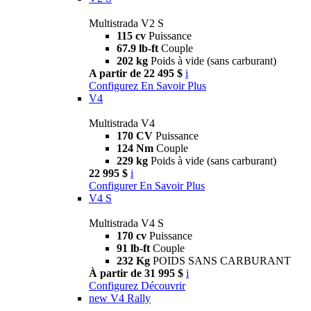
Multistrada V2 S
115 cv
Puissance
67.9 lb-ft
Couple
202 kg
Poids à vide (sans carburant)
A partir de 22 495 $
i
Configurez
En Savoir Plus
V4
Multistrada V4
170 CV
Puissance
124 Nm
Couple
229 kg
Poids à vide (sans carburant)
22 995 $
i
Configurer
En Savoir Plus
V4 S
Multistrada V4 S
170 cv
Puissance
91 lb-ft
Couple
232 Kg
POIDS SANS CARBURANT
À partir de 31 995 $
i
Configurez
Découvrir
new
V4 Rally