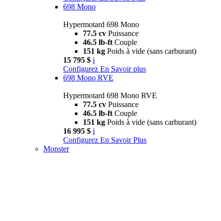
698 Mono
Hypermotard 698 Mono
77.5 cv
Puissance
46.5 lb-ft
Couple
151 kg
Poids à vide (sans carburant)
15 795 $
i
Configurez
En Savoir plus
698 Mono RVE
Hypermotard 698 Mono RVE
77.5 cv
Puissance
46.5 lb-ft
Couple
151 kg
Poids à vide (sans carburant)
16 995 $
i
Configurez
En Savoir Plus
Monster