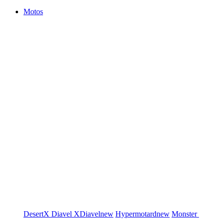
Motos
DesertX
Diavel
XDiavel
new
Hypermotard
new
Monster