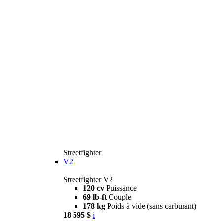
Streetfighter
V2
Streetfighter V2
120 cv
Puissance
69 lb-ft
Couple
178 kg
Poids à vide (sans carburant)
18 595 $
i