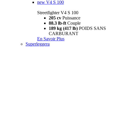
new
V4 S 100
Streetfighter V4 S 100
205 cv
Puissance
88.3 lb-ft
Couple
189 kg (417 lb)
POIDS SANS
CARBURANT
En Savoir Plus
Superleggera