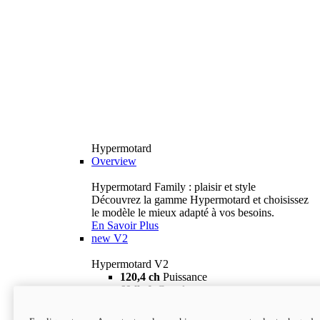
Hypermotard
Overview
Hypermotard Family : plaisir et style
Découvrez la gamme Hypermotard et choisissez
le modèle le mieux adapté à vos besoins.
En Savoir Plus
new
V2
Hypermotard V2
120,4 ch
Puissance
69 lb-ft
Couple
180 kg
Poids humide (sans carburant)
18 895 $
i