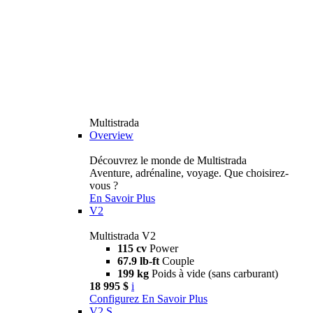
Multistrada
Overview
Découvrez le monde de Multistrada
Aventure, adrénaline, voyage. Que choisirez-
vous ?
En Savoir Plus
V2
Multistrada V2
115 cv
Power
67.9 lb-ft
Couple
199 kg
Poids à vide (sans carburant)
18 995 $
i
Configurez
En Savoir Plus
V2 S