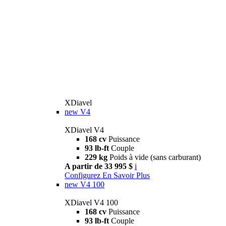
XDiavel
new
V4
XDiavel V4
168 cv
Puissance
93 lb-ft
Couple
229 kg
Poids à vide (sans carburant)
A partir de 33 995 $
i
Configurez
En Savoir Plus
new
V4 100
XDiavel V4 100
168 cv
Puissance
93 lb-ft
Couple