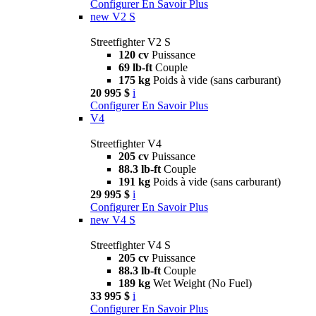
Configurer
En Savoir Plus
new
V2 S
Streetfighter V2 S
120 cv
Puissance
69 lb-ft
Couple
175 kg
Poids à vide (sans carburant)
20 995 $
i
Configurer
En Savoir Plus
V4
Streetfighter V4
205 cv
Puissance
88.3 lb-ft
Couple
191 kg
Poids à vide (sans carburant)
29 995 $
i
Configurer
En Savoir Plus
new
V4 S
Streetfighter V4 S
205 cv
Puissance
88.3 lb-ft
Couple
189 kg
Wet Weight (No Fuel)
33 995 $
i
Configurer
En Savoir Plus