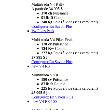
Multistrada V4 Rally
A partir de 34 995 $
170 ch
Puissance
91 lb-ft
Couple
240 kg
Poids à vide (sans carburant)
Configurer
En Savoir Plus
V4 Pikes Peak
Multistrada V4 Pikes Peak
170 cv
Puissance
124 Kw
Couple
227 kg
Poids à vide (sans carburant)
37 995 $
i
Configurer
En Savoir Plus
new
V4 RS
Multistrada V4 RS
180 cv
Puissance
87 lb ft
Couple
225 kg
Poids à vide (sans carburant)
43 995 $
i
Configurez
En Savoir Plus
new
V4 RS 100