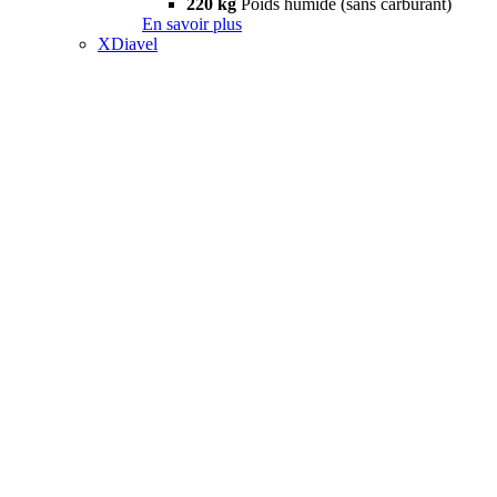
220 kg
Poids humide (sans carburant)
En savoir plus
XDiavel