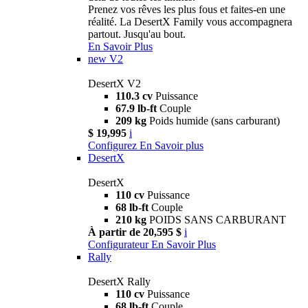
Prenez vos rêves les plus fous et faites-en une
réalité. La DesertX Family vous accompagnera
partout. Jusqu'au bout.
En Savoir Plus
new
V2
DesertX V2
110.3 cv
Puissance
67.9 lb-ft
Couple
209 kg
Poids humide (sans carburant)
$ 19,995
i
Configurez
En Savoir plus
DesertX
DesertX
110 cv
Puissance
68 lb-ft
Couple
210 kg
POIDS SANS CARBURANT
À partir de 20,595 $
i
Configurateur
En Savoir Plus
Rally
DesertX Rally
110 cv
Puissance
68 lb-ft
Couple