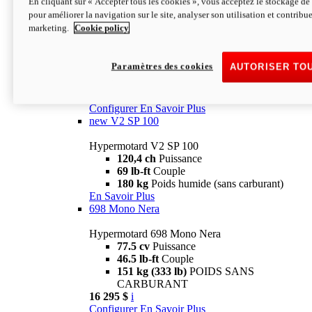
En cliquant sur « Accepter tous les cookies », vous acceptez le stockage de 
Configurer
En Savoir Plus
pour améliorer la navigation sur le site, analyser son utilisation et contribue
new
V2 SP
marketing.
Cookie policy
Hypermotard V2 SP
120,4 ch
Puissance
Paramètres des cookies
AUTORISER TO
69 lb-ft
Couple
180 kg
Poids humide (sans carburant)
22 995 $
i
Configurer
En Savoir Plus
new
V2 SP 100
Hypermotard V2 SP 100
120,4 ch
Puissance
69 lb-ft
Couple
180 kg
Poids humide (sans carburant)
En Savoir Plus
698 Mono Nera
Hypermotard 698 Mono Nera
77.5 cv
Puissance
46.5 lb-ft
Couple
151 kg (333 lb)
POIDS SANS
CARBURANT
16 295 $
i
Configurer
En Savoir Plus