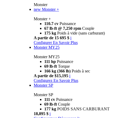
Monster
new
Monster +
Monster +
110.7 cv
Puissance
67 lb-ft @ 7,250 rpm
Couple
175 kg
Poids à vide (sans carburant)
A partir de 15 695 $
i
Configurer
En Savoir Plus
Monster MY25
Monster MY25
111 hp
Puissance
69 lb-ft
Torque
166 kg (366 lb)
Poids à sec
A partir de $15,195
i
Configurez
En Savoir Plus
Monster SP
Monster SP
111 cv
Puissance
69 lb-ft
Couple
177 kg
POIDS SANS CARBURANT
18,895 $
i