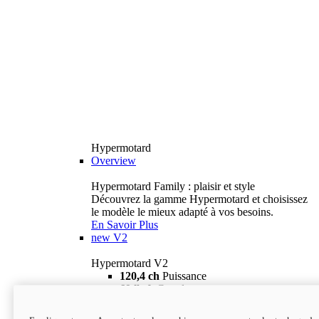
Hypermotard
Overview
Hypermotard Family : plaisir et style
Découvrez la gamme Hypermotard et choisissez
le modèle le mieux adapté à vos besoins.
En Savoir Plus
new
V2
Hypermotard V2
120,4 ch
Puissance
69 lb-ft
Couple
180 kg
Poids humide (sans carburant)
18 895 $
i