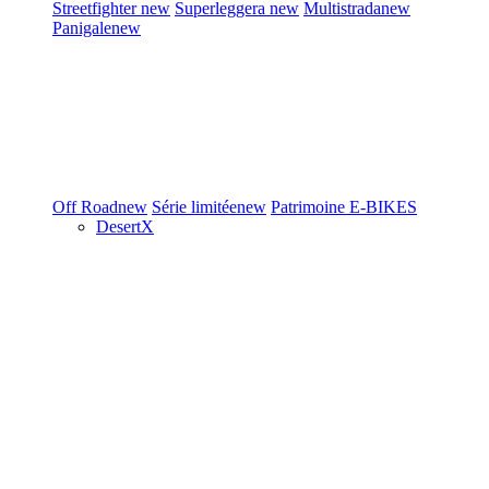
Streetfighter
new
Superleggera
new
Multistrada
new
Panigale
new
Off Road
new
Série limitée
new
Patrimoine
E-BIKES
DesertX