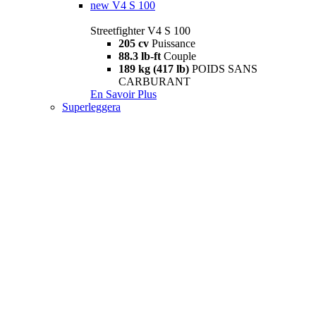
new
V4 S 100
Streetfighter V4 S 100
205 cv
Puissance
88.3 lb-ft
Couple
189 kg (417 lb)
POIDS SANS
CARBURANT
En Savoir Plus
Superleggera