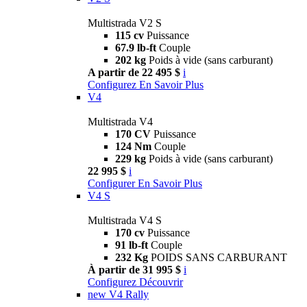
Multistrada V2 S
115 cv
Puissance
67.9 lb-ft
Couple
202 kg
Poids à vide (sans carburant)
A partir de 22 495 $
i
Configurez
En Savoir Plus
V4
Multistrada V4
170 CV
Puissance
124 Nm
Couple
229 kg
Poids à vide (sans carburant)
22 995 $
i
Configurer
En Savoir Plus
V4 S
Multistrada V4 S
170 cv
Puissance
91 lb-ft
Couple
232 Kg
POIDS SANS CARBURANT
À partir de 31 995 $
i
Configurez
Découvrir
new
V4 Rally