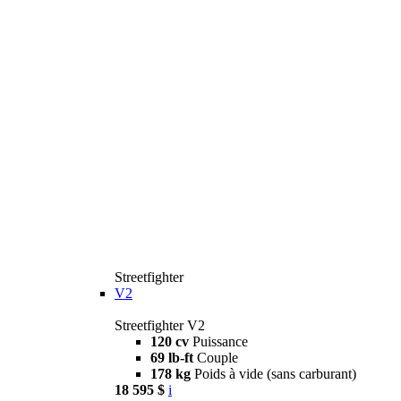
Streetfighter
V2
Streetfighter V2
120 cv
Puissance
69 lb-ft
Couple
178 kg
Poids à vide (sans carburant)
18 595 $
i