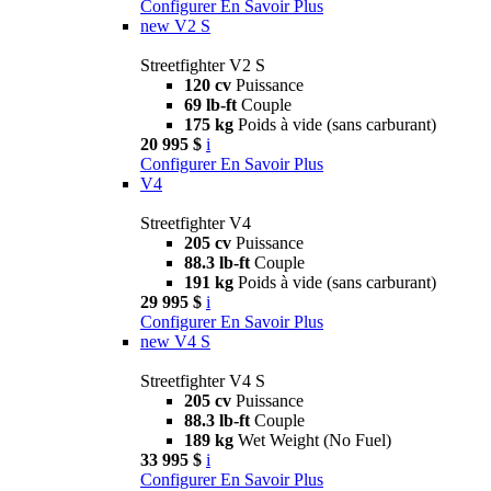
Configurer
En Savoir Plus
new
V2 S
Streetfighter V2 S
120 cv
Puissance
69 lb-ft
Couple
175 kg
Poids à vide (sans carburant)
20 995 $
i
Configurer
En Savoir Plus
V4
Streetfighter V4
205 cv
Puissance
88.3 lb-ft
Couple
191 kg
Poids à vide (sans carburant)
29 995 $
i
Configurer
En Savoir Plus
new
V4 S
Streetfighter V4 S
205 cv
Puissance
88.3 lb-ft
Couple
189 kg
Wet Weight (No Fuel)
33 995 $
i
Configurer
En Savoir Plus