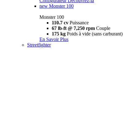
Configurateur
Découvrez-la
new
Monster 100
Monster 100
110.7 cv
Puissance
67 lb-ft @ 7,250 rpm
Couple
175 kg
Poids à vide (sans carburant)
En Savoir Plus
Streetfighter