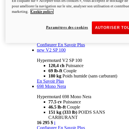
En cliquant sur « Accepter tous les cookies », vous acceptez le stockage de 
Configurer
En Savoir Plus
pour améliorer la navigation sur le site, analyser son utilisation et contribue
new
V2 SP
marketing.
Cookie policy
Hypermotard V2 SP
120,4 ch
Puissance
Paramètres des cookies
AUTORISER TO
69 lb-ft
Couple
180 kg
Poids humide (sans carburant)
22 995 $
i
Configurer
En Savoir Plus
new
V2 SP 100
Hypermotard V2 SP 100
120,4 ch
Puissance
69 lb-ft
Couple
180 kg
Poids humide (sans carburant)
En Savoir Plus
698 Mono Nera
Hypermotard 698 Mono Nera
77.5 cv
Puissance
46.5 lb-ft
Couple
151 kg (333 lb)
POIDS SANS
CARBURANT
16 295 $
i
Configurer
En Savoir Plus