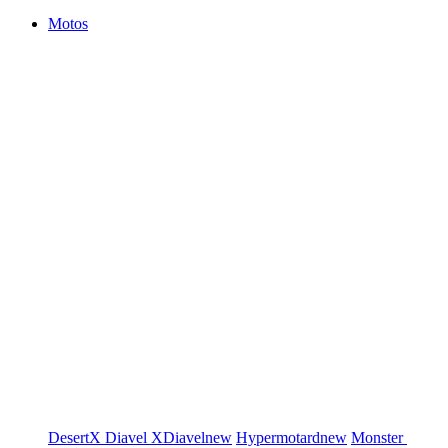
Motos
DesertX
Diavel
XDiavel
new
Hypermotard
new
Monster