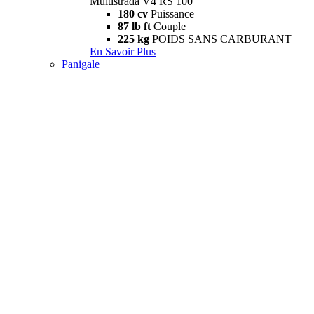
Multistrada V4 RS 100
180 cv
Puissance
87 lb ft
Couple
225 kg
POIDS SANS CARBURANT
En Savoir Plus
Panigale