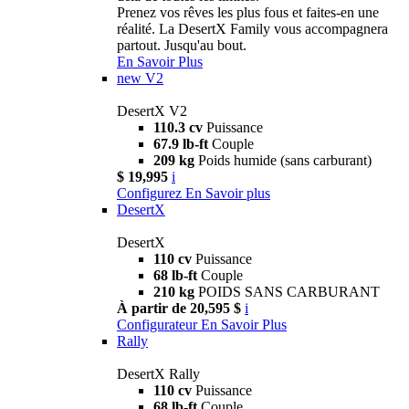
Prenez vos rêves les plus fous et faites-en une
réalité. La DesertX Family vous accompagnera
partout. Jusqu'au bout.
En Savoir Plus
new
V2
DesertX V2
110.3 cv
Puissance
67.9 lb-ft
Couple
209 kg
Poids humide (sans carburant)
$ 19,995
i
Configurez
En Savoir plus
DesertX
DesertX
110 cv
Puissance
68 lb-ft
Couple
210 kg
POIDS SANS CARBURANT
À partir de 20,595 $
i
Configurateur
En Savoir Plus
Rally
DesertX Rally
110 cv
Puissance
68 lb-ft
Couple