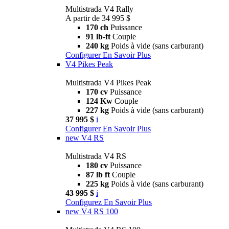
Multistrada V4 Rally
A partir de 34 995 $
170 ch
Puissance
91 lb-ft
Couple
240 kg
Poids à vide (sans carburant)
Configurer
En Savoir Plus
V4 Pikes Peak
Multistrada V4 Pikes Peak
170 cv
Puissance
124 Kw
Couple
227 kg
Poids à vide (sans carburant)
37 995 $
i
Configurer
En Savoir Plus
new
V4 RS
Multistrada V4 RS
180 cv
Puissance
87 lb ft
Couple
225 kg
Poids à vide (sans carburant)
43 995 $
i
Configurez
En Savoir Plus
new
V4 RS 100