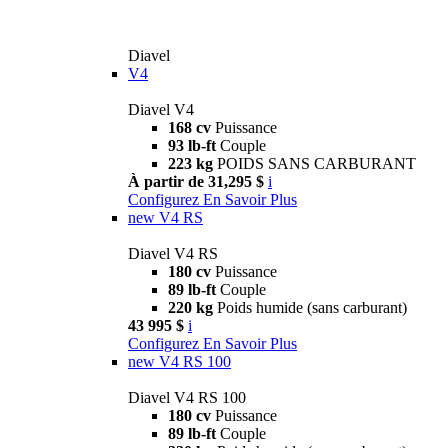
Diavel
V4
Diavel V4
168 cv
Puissance
93 lb-ft
Couple
223 kg
POIDS SANS CARBURANT
À partir de 31,295 $
i
Configurez
En Savoir Plus
new
V4 RS
Diavel V4 RS
180 cv
Puissance
89 lb-ft
Couple
220 kg
Poids humide (sans carburant)
43 995 $
i
Configurez
En Savoir Plus
new
V4 RS 100
Diavel V4 RS 100
180 cv
Puissance
89 lb-ft
Couple