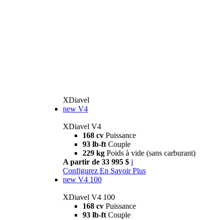
XDiavel
new
V4
XDiavel V4
168 cv
Puissance
93 lb-ft
Couple
229 kg
Poids à vide (sans carburant)
A partir de 33 995 $
i
Configurez
En Savoir Plus
new
V4 100
XDiavel V4 100
168 cv
Puissance
93 lb-ft
Couple