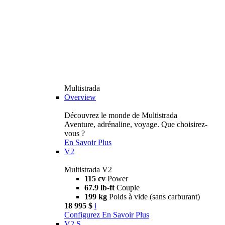
Multistrada
Overview
Découvrez le monde de Multistrada
Aventure, adrénaline, voyage. Que choisirez-
vous ?
En Savoir Plus
V2
Multistrada V2
115 cv
Power
67.9 lb-ft
Couple
199 kg
Poids à vide (sans carburant)
18 995 $
i
Configurez
En Savoir Plus
V2 S