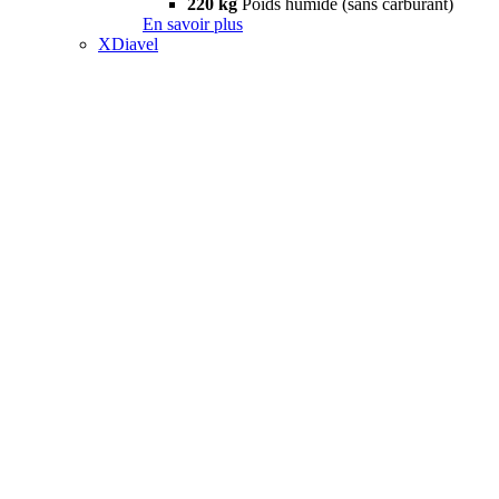
220 kg
Poids humide (sans carburant)
En savoir plus
XDiavel