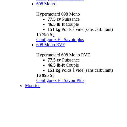
698 Mono
Hypermotard 698 Mono
77.5 cv
Puissance
46.5 lb-ft
Couple
151 kg
Poids à vide (sans carburant)
15 795 $
i
Configurez
En Savoir plus
698 Mono RVE
Hypermotard 698 Mono RVE
77.5 cv
Puissance
46.5 lb-ft
Couple
151 kg
Poids à vide (sans carburant)
16 995 $
i
Configurez
En Savoir Plus
Monster