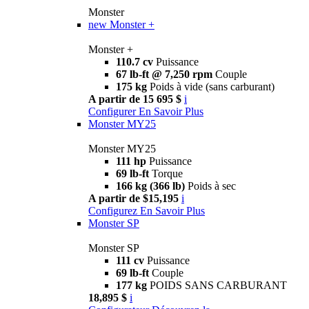
Monster
new
Monster +
Monster +
110.7 cv
Puissance
67 lb-ft @ 7,250 rpm
Couple
175 kg
Poids à vide (sans carburant)
A partir de 15 695 $
i
Configurer
En Savoir Plus
Monster MY25
Monster MY25
111 hp
Puissance
69 lb-ft
Torque
166 kg (366 lb)
Poids à sec
A partir de $15,195
i
Configurez
En Savoir Plus
Monster SP
Monster SP
111 cv
Puissance
69 lb-ft
Couple
177 kg
POIDS SANS CARBURANT
18,895 $
i