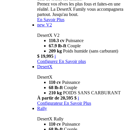
Prenez vos rêves les plus fous et faites-en une
réalité. La DesertX Family vous accompagnera
partout. Jusqu'au bout.
En Savoir Plus
new
V2
DesertX V2
110.3 cv
Puissance
67.9 lb-ft
Couple
209 kg
Poids humide (sans carburant)
$ 19,995
i
Configurez
En Savoir plus
DesertX
DesertX
110 cv
Puissance
68 lb-ft
Couple
210 kg
POIDS SANS CARBURANT
À partir de 20,595 $
i
Configurateur
En Savoir Plus
Rally
DesertX Rally
110 cv
Puissance
68 lb-ft
Couple