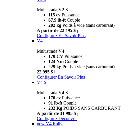
Multistrada V2 S
115 cv
Puissance
67.9 lb-ft
Couple
202 kg
Poids à vide (sans carburant)
A partir de 22 495 $
i
Configurez
En Savoir Plus
V4
Multistrada V4
170 CV
Puissance
124 Nm
Couple
229 kg
Poids à vide (sans carburant)
22 995 $
i
Configurer
En Savoir Plus
V4 S
Multistrada V4 S
170 cv
Puissance
91 lb-ft
Couple
232 Kg
POIDS SANS CARBURANT
À partir de 31 995 $
i
Configurez
Découvrir
new
V4 Rally