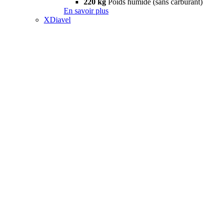
220 kg
Poids humide (sans carburant)
En savoir plus
XDiavel