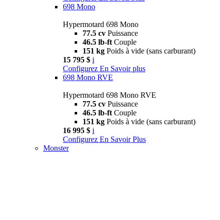
698 Mono
Hypermotard 698 Mono
77.5 cv
Puissance
46.5 lb-ft
Couple
151 kg
Poids à vide (sans carburant)
15 795 $
i
Configurez
En Savoir plus
698 Mono RVE
Hypermotard 698 Mono RVE
77.5 cv
Puissance
46.5 lb-ft
Couple
151 kg
Poids à vide (sans carburant)
16 995 $
i
Configurez
En Savoir Plus
Monster