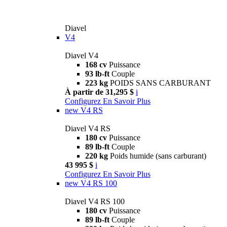
Diavel
V4
Diavel V4
168 cv
Puissance
93 lb-ft
Couple
223 kg
POIDS SANS CARBURANT
À partir de 31,295 $
i
Configurez
En Savoir Plus
new
V4 RS
Diavel V4 RS
180 cv
Puissance
89 lb-ft
Couple
220 kg
Poids humide (sans carburant)
43 995 $
i
Configurez
En Savoir Plus
new
V4 RS 100
Diavel V4 RS 100
180 cv
Puissance
89 lb-ft
Couple