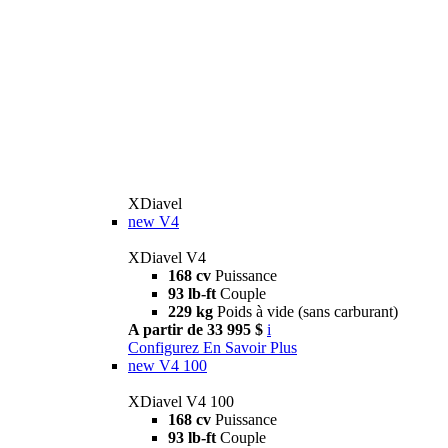
XDiavel
new
V4
XDiavel V4
168 cv
Puissance
93 lb-ft
Couple
229 kg
Poids à vide (sans carburant)
A partir de 33 995 $
i
Configurez
En Savoir Plus
new
V4 100
XDiavel V4 100
168 cv
Puissance
93 lb-ft
Couple