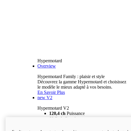
Hypermotard
Overview
Hypermotard Family : plaisir et style
Découvrez la gamme Hypermotard et choisissez
le modèle le mieux adapté à vos besoins.
En Savoir Plus
new
V2
Hypermotard V2
120,4 ch
Puissance
69 lb-ft
Couple
180 kg
Poids humide (sans carburant)
18 895 $
i