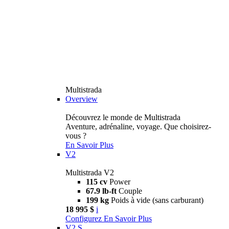
Multistrada
Overview
Découvrez le monde de Multistrada
Aventure, adrénaline, voyage. Que choisirez-
vous ?
En Savoir Plus
V2
Multistrada V2
115 cv
Power
67.9 lb-ft
Couple
199 kg
Poids à vide (sans carburant)
18 995 $
i
Configurez
En Savoir Plus
V2 S