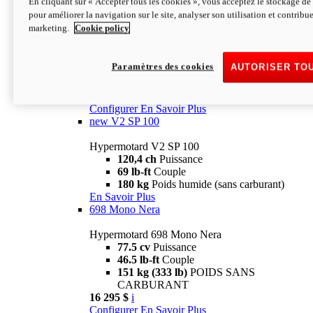
En cliquant sur « Accepter tous les cookies », vous acceptez le stockage de 
Configurer
En Savoir Plus
pour améliorer la navigation sur le site, analyser son utilisation et contribue
new
V2 SP
marketing.
Cookie policy
Hypermotard V2 SP
120,4 ch
Puissance
Paramètres des cookies
AUTORISER TO
69 lb-ft
Couple
180 kg
Poids humide (sans carburant)
22 995 $
i
Configurer
En Savoir Plus
new
V2 SP 100
Hypermotard V2 SP 100
120,4 ch
Puissance
69 lb-ft
Couple
180 kg
Poids humide (sans carburant)
En Savoir Plus
698 Mono Nera
Hypermotard 698 Mono Nera
77.5 cv
Puissance
46.5 lb-ft
Couple
151 kg (333 lb)
POIDS SANS
CARBURANT
16 295 $
i
Configurer
En Savoir Plus