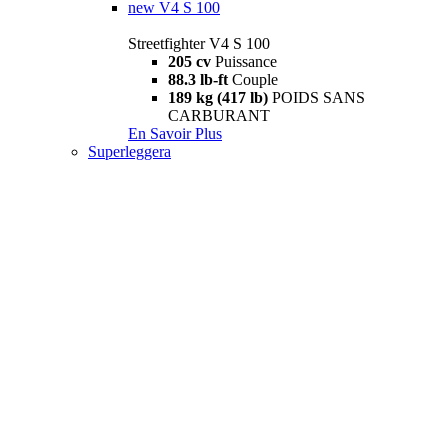
new
V4 S 100
Streetfighter V4 S 100
205 cv
Puissance
88.3 lb-ft
Couple
189 kg (417 lb)
POIDS SANS
CARBURANT
En Savoir Plus
Superleggera