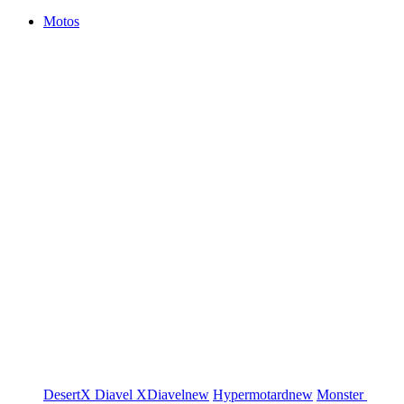
Motos
DesertX
Diavel
XDiavel
new
Hypermotard
new
Monster