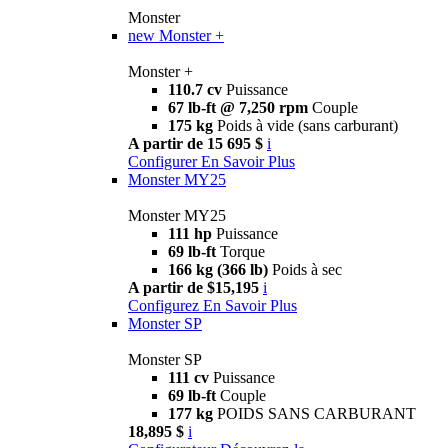
Monster
new
Monster +
Monster +
110.7 cv
Puissance
67 lb-ft @ 7,250 rpm
Couple
175 kg
Poids à vide (sans carburant)
A partir de 15 695 $
i
Configurer
En Savoir Plus
Monster MY25
Monster MY25
111 hp
Puissance
69 lb-ft
Torque
166 kg (366 lb)
Poids à sec
A partir de $15,195
i
Configurez
En Savoir Plus
Monster SP
Monster SP
111 cv
Puissance
69 lb-ft
Couple
177 kg
POIDS SANS CARBURANT
18,895 $
i