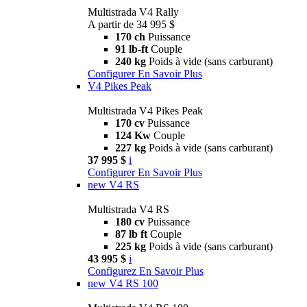
Multistrada V4 Rally
A partir de 34 995 $
170 ch
Puissance
91 lb-ft
Couple
240 kg
Poids à vide (sans carburant)
Configurer
En Savoir Plus
V4 Pikes Peak
Multistrada V4 Pikes Peak
170 cv
Puissance
124 Kw
Couple
227 kg
Poids à vide (sans carburant)
37 995 $
i
Configurer
En Savoir Plus
new
V4 RS
Multistrada V4 RS
180 cv
Puissance
87 lb ft
Couple
225 kg
Poids à vide (sans carburant)
43 995 $
i
Configurez
En Savoir Plus
new
V4 RS 100