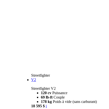
Streetfighter
V2
Streetfighter V2
120 cv
Puissance
69 lb-ft
Couple
178 kg
Poids à vide (sans carburant)
18 595 $
i