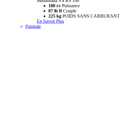
Multistrada V4 RS 100
180 cv
Puissance
87 lb ft
Couple
225 kg
POIDS SANS CARBURANT
En Savoir Plus
Panigale