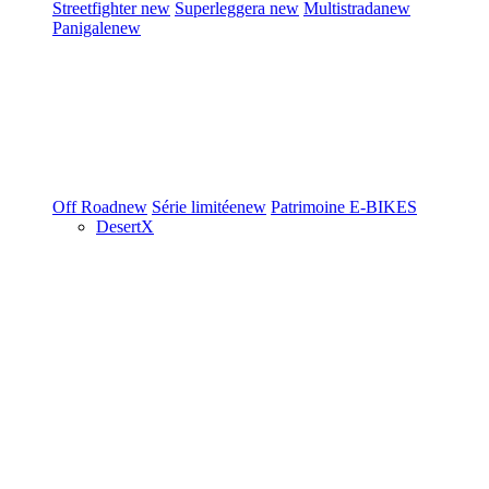
Streetfighter
new
Superleggera
new
Multistrada
new
Panigale
new
Off Road
new
Série limitée
new
Patrimoine
E-BIKES
DesertX