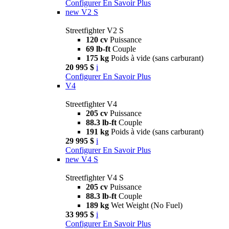
Configurer
En Savoir Plus
new
V2 S
Streetfighter V2 S
120 cv
Puissance
69 lb-ft
Couple
175 kg
Poids à vide (sans carburant)
20 995 $
i
Configurer
En Savoir Plus
V4
Streetfighter V4
205 cv
Puissance
88.3 lb-ft
Couple
191 kg
Poids à vide (sans carburant)
29 995 $
i
Configurer
En Savoir Plus
new
V4 S
Streetfighter V4 S
205 cv
Puissance
88.3 lb-ft
Couple
189 kg
Wet Weight (No Fuel)
33 995 $
i
Configurer
En Savoir Plus