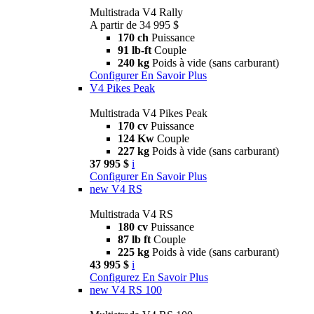
Multistrada V4 Rally
A partir de 34 995 $
170 ch
Puissance
91 lb-ft
Couple
240 kg
Poids à vide (sans carburant)
Configurer
En Savoir Plus
V4 Pikes Peak
Multistrada V4 Pikes Peak
170 cv
Puissance
124 Kw
Couple
227 kg
Poids à vide (sans carburant)
37 995 $
i
Configurer
En Savoir Plus
new
V4 RS
Multistrada V4 RS
180 cv
Puissance
87 lb ft
Couple
225 kg
Poids à vide (sans carburant)
43 995 $
i
Configurez
En Savoir Plus
new
V4 RS 100