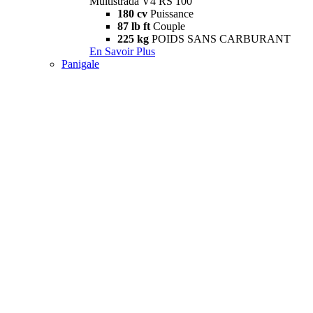
Multistrada V4 RS 100
180 cv
Puissance
87 lb ft
Couple
225 kg
POIDS SANS CARBURANT
En Savoir Plus
Panigale