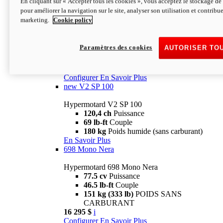
En cliquant sur « Accepter tous les cookies », vous acceptez le stockage de 
Configurer
En Savoir Plus
pour améliorer la navigation sur le site, analyser son utilisation et contribue
new
V2 SP
marketing.
Cookie policy
Hypermotard V2 SP
120,4 ch
Puissance
Paramètres des cookies
AUTORISER TO
69 lb-ft
Couple
180 kg
Poids humide (sans carburant)
22 995 $
i
Configurer
En Savoir Plus
new
V2 SP 100
Hypermotard V2 SP 100
120,4 ch
Puissance
69 lb-ft
Couple
180 kg
Poids humide (sans carburant)
En Savoir Plus
698 Mono Nera
Hypermotard 698 Mono Nera
77.5 cv
Puissance
46.5 lb-ft
Couple
151 kg (333 lb)
POIDS SANS
CARBURANT
16 295 $
i
Configurer
En Savoir Plus