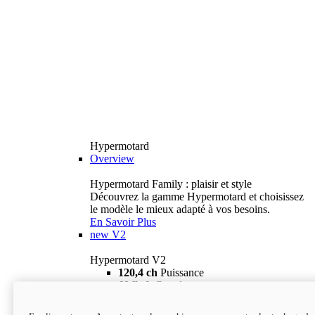
Hypermotard
Overview
Hypermotard Family : plaisir et style
Découvrez la gamme Hypermotard et choisissez
le modèle le mieux adapté à vos besoins.
En Savoir Plus
new
V2
Hypermotard V2
120,4 ch
Puissance
69 lb-ft
Couple
180 kg
Poids humide (sans carburant)
18 895 $
i