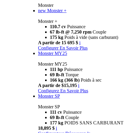
Monster
new
Monster +
Monster +
110.7 cv
Puissance
67 lb-ft @ 7,250 rpm
Couple
175 kg
Poids à vide (sans carburant)
A partir de 15 695 $
i
Configurer
En Savoir Plus
Monster MY25
Monster MY25
111 hp
Puissance
69 lb-ft
Torque
166 kg (366 lb)
Poids à sec
A partir de $15,195
i
Configurez
En Savoir Plus
Monster SP
Monster SP
111 cv
Puissance
69 lb-ft
Couple
177 kg
POIDS SANS CARBURANT
18,895 $
i