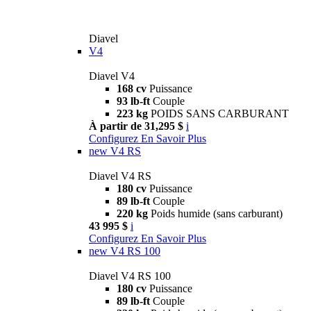
Diavel
V4
Diavel V4
168 cv
Puissance
93 lb-ft
Couple
223 kg
POIDS SANS CARBURANT
À partir de 31,295 $
i
Configurez
En Savoir Plus
new
V4 RS
Diavel V4 RS
180 cv
Puissance
89 lb-ft
Couple
220 kg
Poids humide (sans carburant)
43 995 $
i
Configurez
En Savoir Plus
new
V4 RS 100
Diavel V4 RS 100
180 cv
Puissance
89 lb-ft
Couple