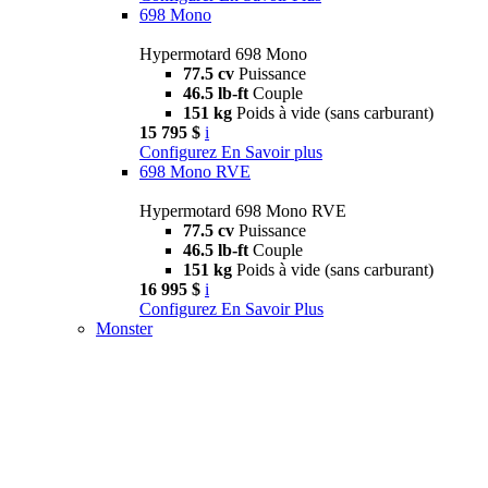
698 Mono
Hypermotard 698 Mono
77.5 cv
Puissance
46.5 lb-ft
Couple
151 kg
Poids à vide (sans carburant)
15 795 $
i
Configurez
En Savoir plus
698 Mono RVE
Hypermotard 698 Mono RVE
77.5 cv
Puissance
46.5 lb-ft
Couple
151 kg
Poids à vide (sans carburant)
16 995 $
i
Configurez
En Savoir Plus
Monster