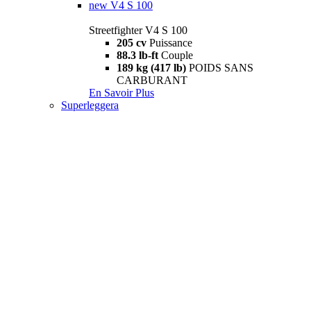
new
V4 S 100
Streetfighter V4 S 100
205 cv
Puissance
88.3 lb-ft
Couple
189 kg (417 lb)
POIDS SANS
CARBURANT
En Savoir Plus
Superleggera