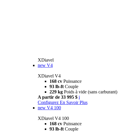
XDiavel
new
V4
XDiavel V4
168 cv
Puissance
93 lb-ft
Couple
229 kg
Poids à vide (sans carburant)
A partir de 33 995 $
i
Configurez
En Savoir Plus
new
V4 100
XDiavel V4 100
168 cv
Puissance
93 lb-ft
Couple