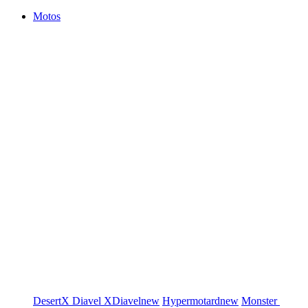
Motos
DesertX
Diavel
XDiavel
new
Hypermotard
new
Monster