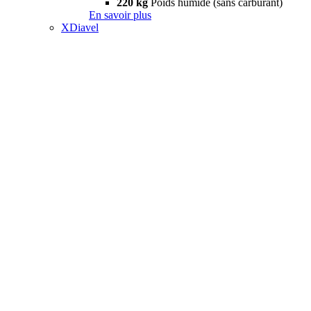
220 kg
Poids humide (sans carburant)
En savoir plus
XDiavel