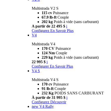
Multistrada V2 S
115 cv
Puissance
67.9 lb-ft
Couple
202 kg
Poids à vide (sans carburant)
A partir de 22 495 $
i
Configurez
En Savoir Plus
V4
Multistrada V4
170 CV
Puissance
124 Nm
Couple
229 kg
Poids à vide (sans carburant)
22 995 $
i
Configurer
En Savoir Plus
V4 S
Multistrada V4 S
170 cv
Puissance
91 lb-ft
Couple
232 Kg
POIDS SANS CARBURANT
À partir de 31 995 $
i
Configurez
Découvrir
new
V4 Rally