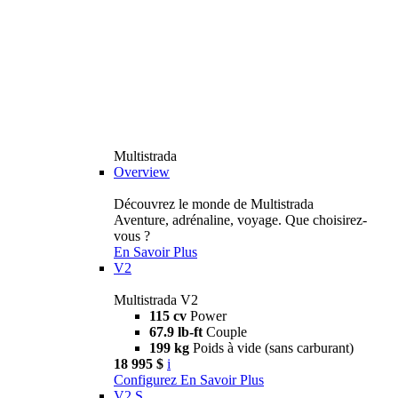
Multistrada
Overview
Découvrez le monde de Multistrada
Aventure, adrénaline, voyage. Que choisirez-
vous ?
En Savoir Plus
V2
Multistrada V2
115 cv
Power
67.9 lb-ft
Couple
199 kg
Poids à vide (sans carburant)
18 995 $
i
Configurez
En Savoir Plus
V2 S