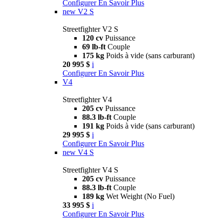
Configurer
En Savoir Plus
new
V2 S
Streetfighter V2 S
120 cv
Puissance
69 lb-ft
Couple
175 kg
Poids à vide (sans carburant)
20 995 $
i
Configurer
En Savoir Plus
V4
Streetfighter V4
205 cv
Puissance
88.3 lb-ft
Couple
191 kg
Poids à vide (sans carburant)
29 995 $
i
Configurer
En Savoir Plus
new
V4 S
Streetfighter V4 S
205 cv
Puissance
88.3 lb-ft
Couple
189 kg
Wet Weight (No Fuel)
33 995 $
i
Configurer
En Savoir Plus