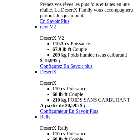
Prenez vos rêves les plus fous et faites-en une
réalité. La DesertX Family vous accompagnera
partout. Jusqu'au bout.
En Savoir Plus
new
V2
DesertX V2
110.3 cv
Puissance
67.9 lb-ft
Couple
209 kg
Poids humide (sans carburant)
$ 19,995
i
Configurez
En Savoir plus
DesertX
DesertX
110 cv
Puissance
68 lb-ft
Couple
210 kg
POIDS SANS CARBURANT
À partir de 20,595 $
i
Configurateur
En Savoir Plus
Rally
DesertX Rally
110 cv
Puissance
68 lb-ft
Couple