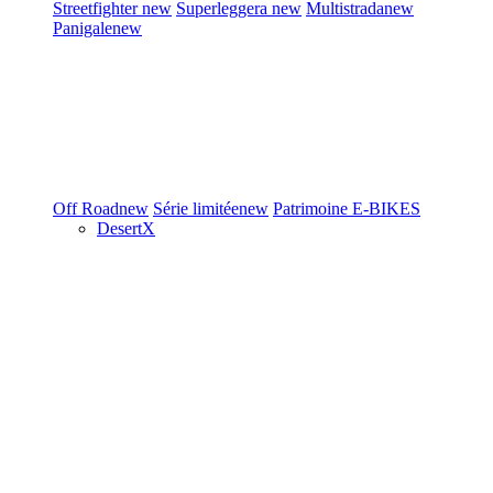
Streetfighter
new
Superleggera
new
Multistrada
new
Panigale
new
Off Road
new
Série limitée
new
Patrimoine
E-BIKES
DesertX