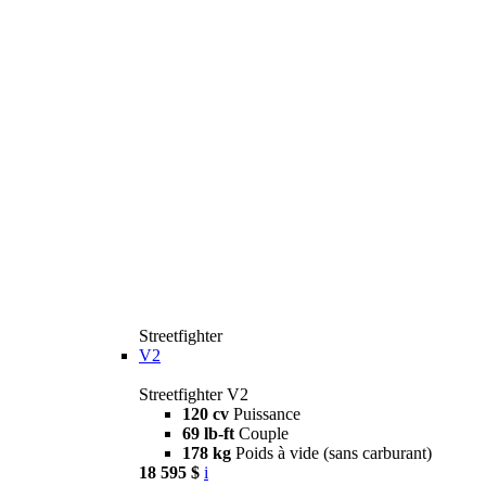
Streetfighter
V2
Streetfighter V2
120 cv
Puissance
69 lb-ft
Couple
178 kg
Poids à vide (sans carburant)
18 595 $
i