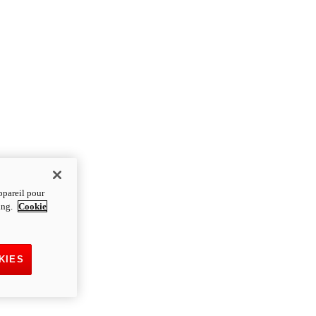
ppareil pour
ting.
Cookie
KIES