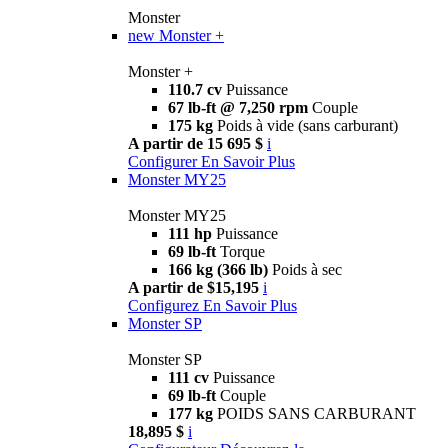
Monster
new
Monster +
Monster +
110.7 cv
Puissance
67 lb-ft @ 7,250 rpm
Couple
175 kg
Poids à vide (sans carburant)
A partir de 15 695 $
i
Configurer
En Savoir Plus
Monster MY25
Monster MY25
111 hp
Puissance
69 lb-ft
Torque
166 kg (366 lb)
Poids à sec
A partir de $15,195
i
Configurez
En Savoir Plus
Monster SP
Monster SP
111 cv
Puissance
69 lb-ft
Couple
177 kg
POIDS SANS CARBURANT
18,895 $
i