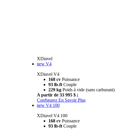
XDiavel
new
V4
XDiavel V4
168 cv
Puissance
93 lb-ft
Couple
229 kg
Poids à vide (sans carburant)
A partir de 33 995 $
i
Configurez
En Savoir Plus
new
V4 100
XDiavel V4 100
168 cv
Puissance
93 lb-ft
Couple