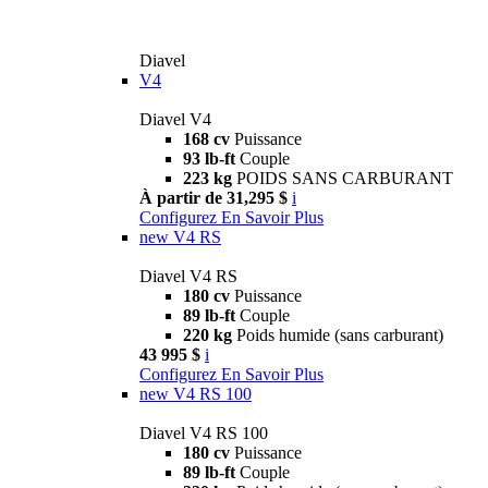
Diavel
V4
Diavel V4
168 cv
Puissance
93 lb-ft
Couple
223 kg
POIDS SANS CARBURANT
À partir de 31,295 $
i
Configurez
En Savoir Plus
new
V4 RS
Diavel V4 RS
180 cv
Puissance
89 lb-ft
Couple
220 kg
Poids humide (sans carburant)
43 995 $
i
Configurez
En Savoir Plus
new
V4 RS 100
Diavel V4 RS 100
180 cv
Puissance
89 lb-ft
Couple