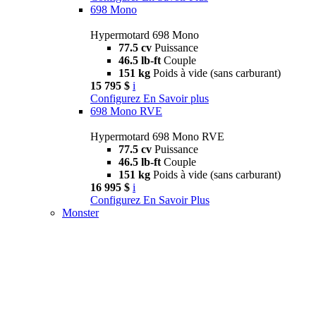
698 Mono
Hypermotard 698 Mono
77.5 cv
Puissance
46.5 lb-ft
Couple
151 kg
Poids à vide (sans carburant)
15 795 $
i
Configurez
En Savoir plus
698 Mono RVE
Hypermotard 698 Mono RVE
77.5 cv
Puissance
46.5 lb-ft
Couple
151 kg
Poids à vide (sans carburant)
16 995 $
i
Configurez
En Savoir Plus
Monster