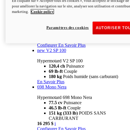
En cliquant sur « Accepter tous les cookies », vous acceptez le stockage de 
Configurer
En Savoir Plus
pour améliorer la navigation sur le site, analyser son utilisation et contribue
new
V2 SP
marketing.
Cookie policy
Hypermotard V2 SP
120,4 ch
Puissance
Paramètres des cookies
AUTORISER TO
69 lb-ft
Couple
180 kg
Poids humide (sans carburant)
22 995 $
i
Configurer
En Savoir Plus
new
V2 SP 100
Hypermotard V2 SP 100
120,4 ch
Puissance
69 lb-ft
Couple
180 kg
Poids humide (sans carburant)
En Savoir Plus
698 Mono Nera
Hypermotard 698 Mono Nera
77.5 cv
Puissance
46.5 lb-ft
Couple
151 kg (333 lb)
POIDS SANS
CARBURANT
16 295 $
i
Configurer
En Savoir Plus