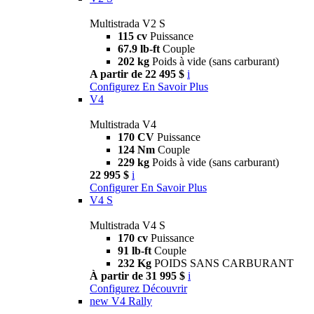
Multistrada V2 S
115 cv
Puissance
67.9 lb-ft
Couple
202 kg
Poids à vide (sans carburant)
A partir de 22 495 $
i
Configurez
En Savoir Plus
V4
Multistrada V4
170 CV
Puissance
124 Nm
Couple
229 kg
Poids à vide (sans carburant)
22 995 $
i
Configurer
En Savoir Plus
V4 S
Multistrada V4 S
170 cv
Puissance
91 lb-ft
Couple
232 Kg
POIDS SANS CARBURANT
À partir de 31 995 $
i
Configurez
Découvrir
new
V4 Rally