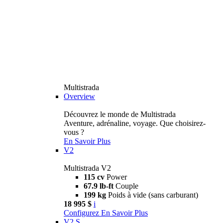
Multistrada
Overview
Découvrez le monde de Multistrada
Aventure, adrénaline, voyage. Que choisirez-
vous ?
En Savoir Plus
V2
Multistrada V2
115 cv
Power
67.9 lb-ft
Couple
199 kg
Poids à vide (sans carburant)
18 995 $
i
Configurez
En Savoir Plus
V2 S