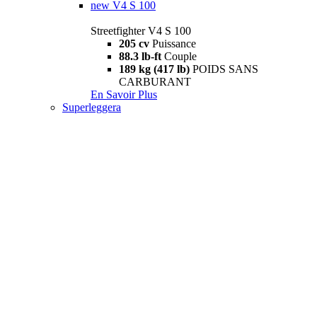
new
V4 S 100
Streetfighter V4 S 100
205 cv
Puissance
88.3 lb-ft
Couple
189 kg (417 lb)
POIDS SANS
CARBURANT
En Savoir Plus
Superleggera