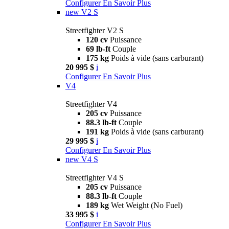
Configurer
En Savoir Plus
new
V2 S
Streetfighter V2 S
120 cv
Puissance
69 lb-ft
Couple
175 kg
Poids à vide (sans carburant)
20 995 $
i
Configurer
En Savoir Plus
V4
Streetfighter V4
205 cv
Puissance
88.3 lb-ft
Couple
191 kg
Poids à vide (sans carburant)
29 995 $
i
Configurer
En Savoir Plus
new
V4 S
Streetfighter V4 S
205 cv
Puissance
88.3 lb-ft
Couple
189 kg
Wet Weight (No Fuel)
33 995 $
i
Configurer
En Savoir Plus