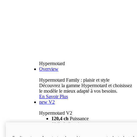
Hypermotard
Overview
Hypermotard Family : plaisir et style
Découvrez la gamme Hypermotard et choisissez
le modèle le mieux adapté à vos besoins.
En Savoir Plus
new
V2
Hypermotard V2
120,4 ch
Puissance
69 lb-ft
Couple
180 kg
Poids humide (sans carburant)
18 895 $
i