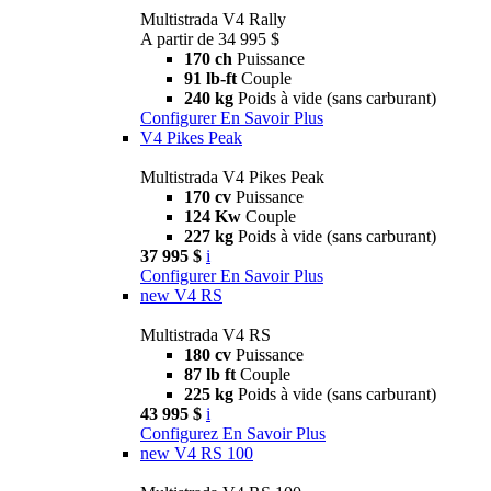
Multistrada V4 Rally
A partir de 34 995 $
170 ch
Puissance
91 lb-ft
Couple
240 kg
Poids à vide (sans carburant)
Configurer
En Savoir Plus
V4 Pikes Peak
Multistrada V4 Pikes Peak
170 cv
Puissance
124 Kw
Couple
227 kg
Poids à vide (sans carburant)
37 995 $
i
Configurer
En Savoir Plus
new
V4 RS
Multistrada V4 RS
180 cv
Puissance
87 lb ft
Couple
225 kg
Poids à vide (sans carburant)
43 995 $
i
Configurez
En Savoir Plus
new
V4 RS 100