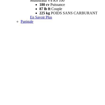
Multistrada V4 RS 100
180 cv
Puissance
87 lb ft
Couple
225 kg
POIDS SANS CARBURANT
En Savoir Plus
Panigale