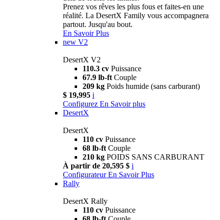
Prenez vos rêves les plus fous et faites-en une
réalité. La DesertX Family vous accompagnera
partout. Jusqu'au bout.
En Savoir Plus
new
V2
DesertX V2
110.3 cv
Puissance
67.9 lb-ft
Couple
209 kg
Poids humide (sans carburant)
$ 19,995
i
Configurez
En Savoir plus
DesertX
DesertX
110 cv
Puissance
68 lb-ft
Couple
210 kg
POIDS SANS CARBURANT
À partir de 20,595 $
i
Configurateur
En Savoir Plus
Rally
DesertX Rally
110 cv
Puissance
68 lb-ft
Couple