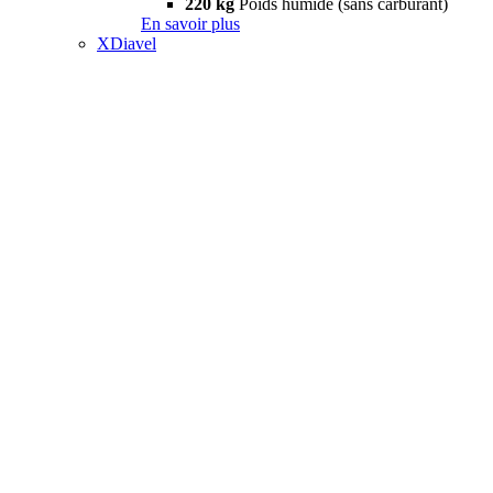
220 kg
Poids humide (sans carburant)
En savoir plus
XDiavel