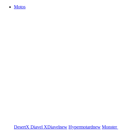
Motos
DesertX
Diavel
XDiavel
new
Hypermotard
new
Monster