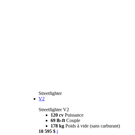
Streetfighter
V2
Streetfighter V2
120 cv
Puissance
69 lb-ft
Couple
178 kg
Poids à vide (sans carburant)
18 595 $
i