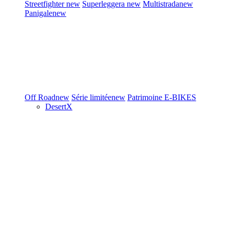
Streetfighter
new
Superleggera
new
Multistrada
new
Panigale
new
Off Road
new
Série limitée
new
Patrimoine
E-BIKES
DesertX