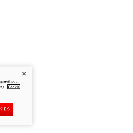
ppareil pour
ting.
Cookie
KIES