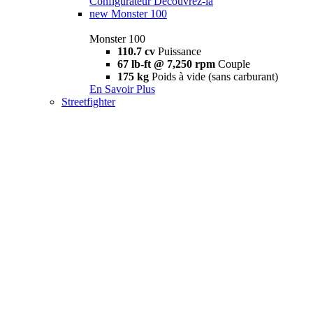
Configurateur
Découvrez-la
new
Monster 100
Monster 100
110.7 cv
Puissance
67 lb-ft @ 7,250 rpm
Couple
175 kg
Poids à vide (sans carburant)
En Savoir Plus
Streetfighter