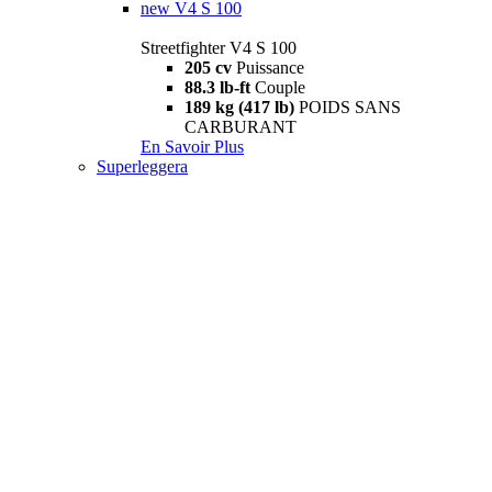
new
V4 S 100
Streetfighter V4 S 100
205 cv
Puissance
88.3 lb-ft
Couple
189 kg (417 lb)
POIDS SANS
CARBURANT
En Savoir Plus
Superleggera