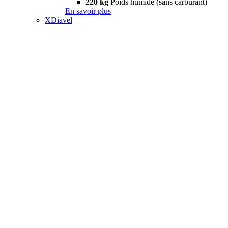
220 kg
Poids humide (sans carburant)
En savoir plus
XDiavel