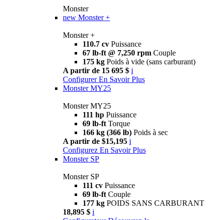
Monster
new
Monster +
Monster +
110.7 cv
Puissance
67 lb-ft @ 7,250 rpm
Couple
175 kg
Poids à vide (sans carburant)
A partir de 15 695 $
i
Configurer
En Savoir Plus
Monster MY25
Monster MY25
111 hp
Puissance
69 lb-ft
Torque
166 kg (366 lb)
Poids à sec
A partir de $15,195
i
Configurez
En Savoir Plus
Monster SP
Monster SP
111 cv
Puissance
69 lb-ft
Couple
177 kg
POIDS SANS CARBURANT
18,895 $
i