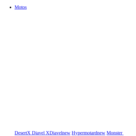
Motos
DesertX
Diavel
XDiavel
new
Hypermotard
new
Monster