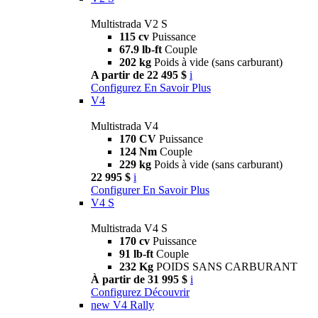
Multistrada V2 S
115 cv
Puissance
67.9 lb-ft
Couple
202 kg
Poids à vide (sans carburant)
A partir de 22 495 $
i
Configurez
En Savoir Plus
V4
Multistrada V4
170 CV
Puissance
124 Nm
Couple
229 kg
Poids à vide (sans carburant)
22 995 $
i
Configurer
En Savoir Plus
V4 S
Multistrada V4 S
170 cv
Puissance
91 lb-ft
Couple
232 Kg
POIDS SANS CARBURANT
À partir de 31 995 $
i
Configurez
Découvrir
new
V4 Rally