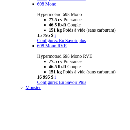
698 Mono
Hypermotard 698 Mono
77.5 cv
Puissance
46.5 lb-ft
Couple
151 kg
Poids à vide (sans carburant)
15 795 $
i
Configurez
En Savoir plus
698 Mono RVE
Hypermotard 698 Mono RVE
77.5 cv
Puissance
46.5 lb-ft
Couple
151 kg
Poids à vide (sans carburant)
16 995 $
i
Configurez
En Savoir Plus
Monster