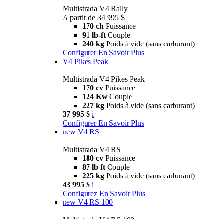
Multistrada V4 Rally
A partir de 34 995 $
170 ch
Puissance
91 lb-ft
Couple
240 kg
Poids à vide (sans carburant)
Configurer
En Savoir Plus
V4 Pikes Peak
Multistrada V4 Pikes Peak
170 cv
Puissance
124 Kw
Couple
227 kg
Poids à vide (sans carburant)
37 995 $
i
Configurer
En Savoir Plus
new
V4 RS
Multistrada V4 RS
180 cv
Puissance
87 lb ft
Couple
225 kg
Poids à vide (sans carburant)
43 995 $
i
Configurez
En Savoir Plus
new
V4 RS 100