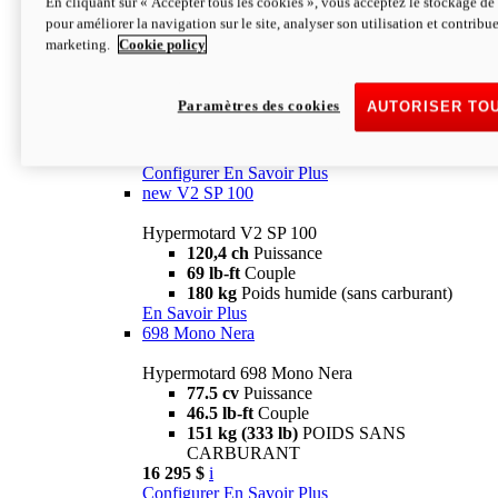
En cliquant sur « Accepter tous les cookies », vous acceptez le stockage de 
Configurer
En Savoir Plus
pour améliorer la navigation sur le site, analyser son utilisation et contribue
new
V2 SP
marketing.
Cookie policy
Hypermotard V2 SP
120,4 ch
Puissance
Paramètres des cookies
AUTORISER TO
69 lb-ft
Couple
180 kg
Poids humide (sans carburant)
22 995 $
i
Configurer
En Savoir Plus
new
V2 SP 100
Hypermotard V2 SP 100
120,4 ch
Puissance
69 lb-ft
Couple
180 kg
Poids humide (sans carburant)
En Savoir Plus
698 Mono Nera
Hypermotard 698 Mono Nera
77.5 cv
Puissance
46.5 lb-ft
Couple
151 kg (333 lb)
POIDS SANS
CARBURANT
16 295 $
i
Configurer
En Savoir Plus