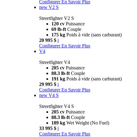
Configurer
En Savoir Plus
new
V2 S
Streetfighter V2 S
120 cv
Puissance
69 lb-ft
Couple
175 kg
Poids à vide (sans carburant)
20 995 $
i
Configurer
En Savoir Plus
V4
Streetfighter V4
205 cv
Puissance
88.3 lb-ft
Couple
191 kg
Poids à vide (sans carburant)
29 995 $
i
Configurer
En Savoir Plus
new
V4 S
Streetfighter V4 S
205 cv
Puissance
88.3 lb-ft
Couple
189 kg
Wet Weight (No Fuel)
33 995 $
i
Configurer
En Savoir Plus