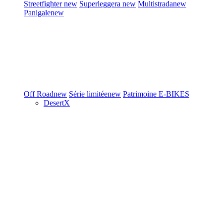
Streetfighter
new
Superleggera
new
Multistrada
new
Panigale
new
Off Road
new
Série limitée
new
Patrimoine
E-BIKES
DesertX