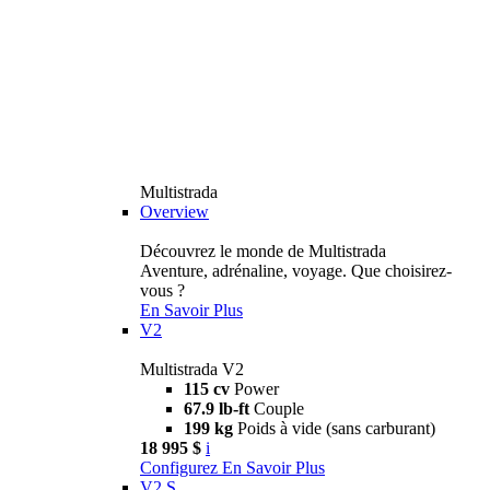
Multistrada
Overview
Découvrez le monde de Multistrada
Aventure, adrénaline, voyage. Que choisirez-
vous ?
En Savoir Plus
V2
Multistrada V2
115 cv
Power
67.9 lb-ft
Couple
199 kg
Poids à vide (sans carburant)
18 995 $
i
Configurez
En Savoir Plus
V2 S