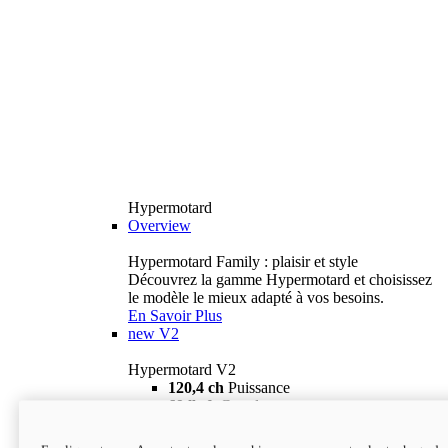
Hypermotard
Overview
Hypermotard Family : plaisir et style
Découvrez la gamme Hypermotard et choisissez
le modèle le mieux adapté à vos besoins.
En Savoir Plus
new
V2
Hypermotard V2
120,4 ch
Puissance
69 lb-ft
Couple
180 kg
Poids humide (sans carburant)
18 895 $
i