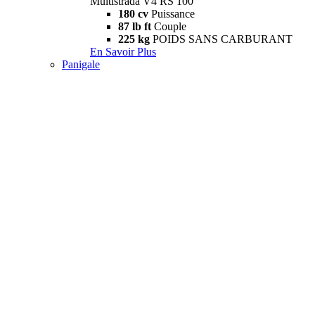
Multistrada V4 RS 100
180 cv
Puissance
87 lb ft
Couple
225 kg
POIDS SANS CARBURANT
En Savoir Plus
Panigale