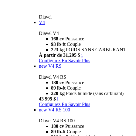
Diavel
V4
Diavel V4
168 cv
Puissance
93 lb-ft
Couple
223 kg
POIDS SANS CARBURANT
À partir de 31,295 $
i
Configurez
En Savoir Plus
new
V4 RS
Diavel V4 RS
180 cv
Puissance
89 lb-ft
Couple
220 kg
Poids humide (sans carburant)
43 995 $
i
Configurez
En Savoir Plus
new
V4 RS 100
Diavel V4 RS 100
180 cv
Puissance
89 lb-ft
Couple