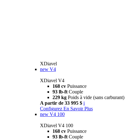
XDiavel
new
V4
XDiavel V4
168 cv
Puissance
93 lb-ft
Couple
229 kg
Poids à vide (sans carburant)
A partir de 33 995 $
i
Configurez
En Savoir Plus
new
V4 100
XDiavel V4 100
168 cv
Puissance
93 lb-ft
Couple