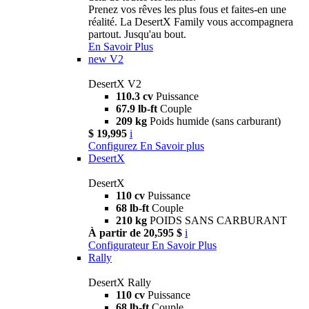
Prenez vos rêves les plus fous et faites-en une
réalité. La DesertX Family vous accompagnera
partout. Jusqu'au bout.
En Savoir Plus
new
V2
DesertX V2
110.3 cv
Puissance
67.9 lb-ft
Couple
209 kg
Poids humide (sans carburant)
$ 19,995
i
Configurez
En Savoir plus
DesertX
DesertX
110 cv
Puissance
68 lb-ft
Couple
210 kg
POIDS SANS CARBURANT
À partir de 20,595 $
i
Configurateur
En Savoir Plus
Rally
DesertX Rally
110 cv
Puissance
68 lb-ft
Couple