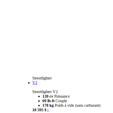
Streetfighter
V2
Streetfighter V2
120 cv
Puissance
69 lb-ft
Couple
178 kg
Poids à vide (sans carburant)
18 595 $
i