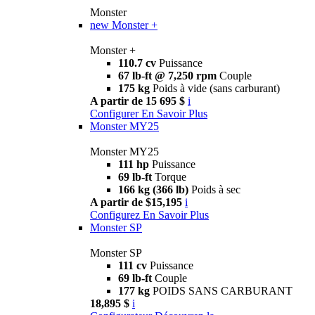
Monster
new
Monster +
Monster +
110.7 cv
Puissance
67 lb-ft @ 7,250 rpm
Couple
175 kg
Poids à vide (sans carburant)
A partir de 15 695 $
i
Configurer
En Savoir Plus
Monster MY25
Monster MY25
111 hp
Puissance
69 lb-ft
Torque
166 kg (366 lb)
Poids à sec
A partir de $15,195
i
Configurez
En Savoir Plus
Monster SP
Monster SP
111 cv
Puissance
69 lb-ft
Couple
177 kg
POIDS SANS CARBURANT
18,895 $
i