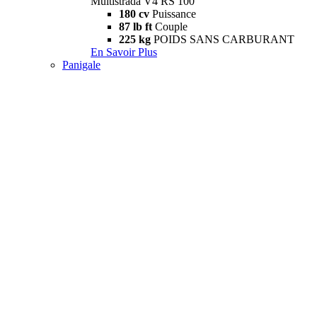
Multistrada V4 RS 100
180 cv
Puissance
87 lb ft
Couple
225 kg
POIDS SANS CARBURANT
En Savoir Plus
Panigale