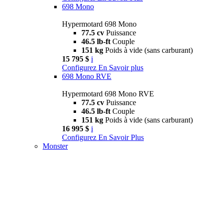
698 Mono
Hypermotard 698 Mono
77.5 cv
Puissance
46.5 lb-ft
Couple
151 kg
Poids à vide (sans carburant)
15 795 $
i
Configurez
En Savoir plus
698 Mono RVE
Hypermotard 698 Mono RVE
77.5 cv
Puissance
46.5 lb-ft
Couple
151 kg
Poids à vide (sans carburant)
16 995 $
i
Configurez
En Savoir Plus
Monster