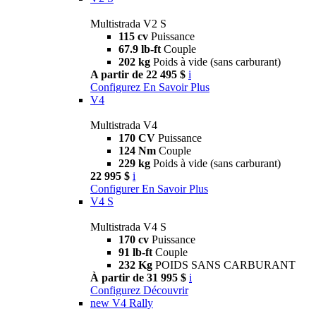
Multistrada V2 S
115 cv
Puissance
67.9 lb-ft
Couple
202 kg
Poids à vide (sans carburant)
A partir de 22 495 $
i
Configurez
En Savoir Plus
V4
Multistrada V4
170 CV
Puissance
124 Nm
Couple
229 kg
Poids à vide (sans carburant)
22 995 $
i
Configurer
En Savoir Plus
V4 S
Multistrada V4 S
170 cv
Puissance
91 lb-ft
Couple
232 Kg
POIDS SANS CARBURANT
À partir de 31 995 $
i
Configurez
Découvrir
new
V4 Rally