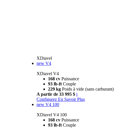
XDiavel
new
V4
XDiavel V4
168 cv
Puissance
93 lb-ft
Couple
229 kg
Poids à vide (sans carburant)
A partir de 33 995 $
i
Configurez
En Savoir Plus
new
V4 100
XDiavel V4 100
168 cv
Puissance
93 lb-ft
Couple