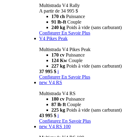
Multistrada V4 Rally
A partir de 34 995 $
170 ch
Puissance
91 lb-ft
Couple
240 kg
Poids à vide (sans carburant)
Configurer
En Savoir Plus
V4 Pikes Peak
Multistrada V4 Pikes Peak
170 cv
Puissance
124 Kw
Couple
227 kg
Poids à vide (sans carburant)
37 995 $
i
Configurer
En Savoir Plus
new
V4 RS
Multistrada V4 RS
180 cv
Puissance
87 lb ft
Couple
225 kg
Poids à vide (sans carburant)
43 995 $
i
Configurez
En Savoir Plus
new
V4 RS 100