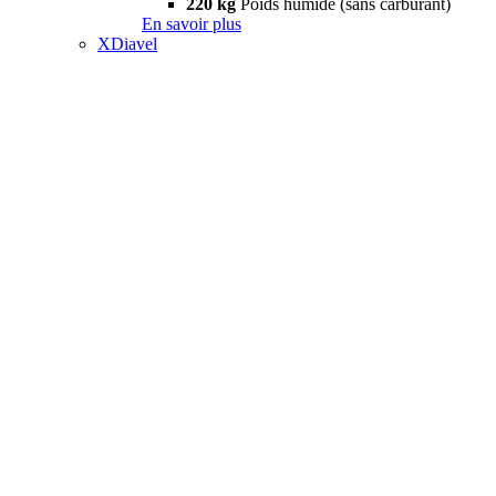
220 kg
Poids humide (sans carburant)
En savoir plus
XDiavel