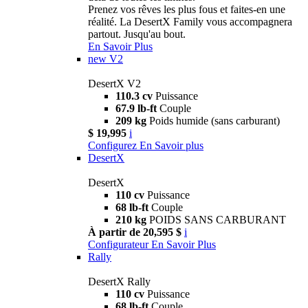
Prenez vos rêves les plus fous et faites-en une
réalité. La DesertX Family vous accompagnera
partout. Jusqu'au bout.
En Savoir Plus
new
V2
DesertX V2
110.3 cv
Puissance
67.9 lb-ft
Couple
209 kg
Poids humide (sans carburant)
$ 19,995
i
Configurez
En Savoir plus
DesertX
DesertX
110 cv
Puissance
68 lb-ft
Couple
210 kg
POIDS SANS CARBURANT
À partir de 20,595 $
i
Configurateur
En Savoir Plus
Rally
DesertX Rally
110 cv
Puissance
68 lb-ft
Couple