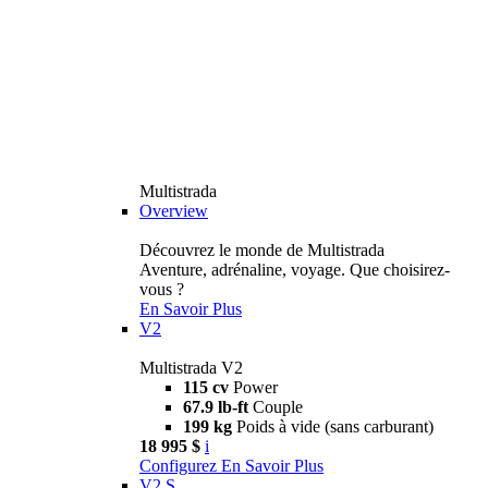
Multistrada
Overview
Découvrez le monde de Multistrada
Aventure, adrénaline, voyage. Que choisirez-
vous ?
En Savoir Plus
V2
Multistrada V2
115 cv
Power
67.9 lb-ft
Couple
199 kg
Poids à vide (sans carburant)
18 995 $
i
Configurez
En Savoir Plus
V2 S