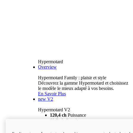
Hypermotard
Overview
Hypermotard Family : plaisir et style
Découvrez la gamme Hypermotard et choisissez
le modèle le mieux adapté à vos besoins.
En Savoir Plus
new
V2
Hypermotard V2
120,4 ch
Puissance
69 lb-ft
Couple
180 kg
Poids humide (sans carburant)
18 895 $
i