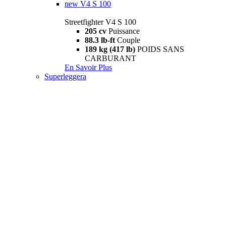
new
V4 S 100
Streetfighter V4 S 100
205 cv
Puissance
88.3 lb-ft
Couple
189 kg (417 lb)
POIDS SANS
CARBURANT
En Savoir Plus
Superleggera