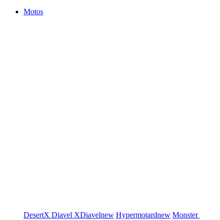
Motos
DesertX
Diavel
XDiavel
new
Hypermotard
new
Monster