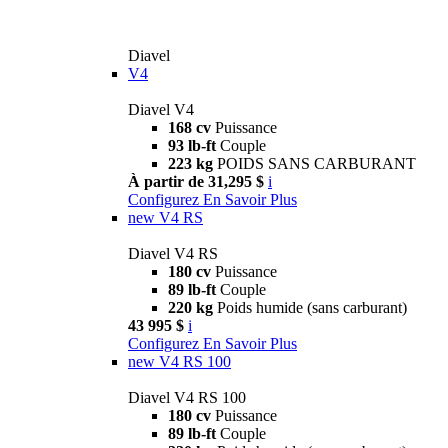
Diavel
V4
Diavel V4
168 cv
Puissance
93 lb-ft
Couple
223 kg
POIDS SANS CARBURANT
À partir de 31,295 $
i
Configurez
En Savoir Plus
new
V4 RS
Diavel V4 RS
180 cv
Puissance
89 lb-ft
Couple
220 kg
Poids humide (sans carburant)
43 995 $
i
Configurez
En Savoir Plus
new
V4 RS 100
Diavel V4 RS 100
180 cv
Puissance
89 lb-ft
Couple