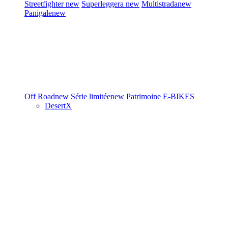
Streetfighter
new
Superleggera
new
Multistrada
new
Panigale
new
Off Road
new
Série limitée
new
Patrimoine
E-BIKES
DesertX