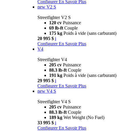
Configurer
En Savoir Plus
new
V2 S
Streetfighter V2 S
120 cv
Puissance
69 lb-ft
Couple
175 kg
Poids à vide (sans carburant)
20 995 $
i
Configurer
En Savoir Plus
V4
Streetfighter V4
205 cv
Puissance
88.3 lb-ft
Couple
191 kg
Poids à vide (sans carburant)
29 995 $
i
Configurer
En Savoir Plus
new
V4 S
Streetfighter V4 S
205 cv
Puissance
88.3 lb-ft
Couple
189 kg
Wet Weight (No Fuel)
33 995 $
i
Configurer
En Savoir Plus