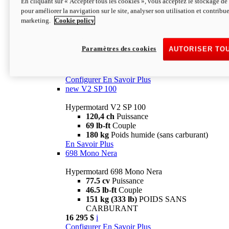
En cliquant sur « Accepter tous les cookies », vous acceptez le stockage de 
Configurer
En Savoir Plus
pour améliorer la navigation sur le site, analyser son utilisation et contribue
new
V2 SP
marketing.
Cookie policy
Hypermotard V2 SP
120,4 ch
Puissance
Paramètres des cookies
AUTORISER TO
69 lb-ft
Couple
180 kg
Poids humide (sans carburant)
22 995 $
i
Configurer
En Savoir Plus
new
V2 SP 100
Hypermotard V2 SP 100
120,4 ch
Puissance
69 lb-ft
Couple
180 kg
Poids humide (sans carburant)
En Savoir Plus
698 Mono Nera
Hypermotard 698 Mono Nera
77.5 cv
Puissance
46.5 lb-ft
Couple
151 kg (333 lb)
POIDS SANS
CARBURANT
16 295 $
i
Configurer
En Savoir Plus