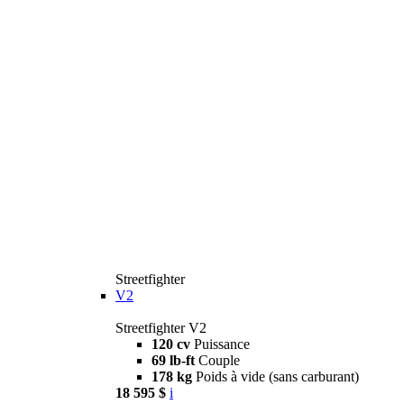
Streetfighter
V2
Streetfighter V2
120 cv
Puissance
69 lb-ft
Couple
178 kg
Poids à vide (sans carburant)
18 595 $
i