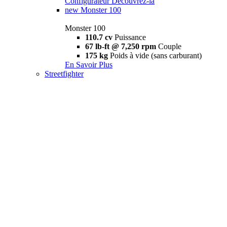
Configurateur
Découvrez-la
new
Monster 100
Monster 100
110.7 cv
Puissance
67 lb-ft @ 7,250 rpm
Couple
175 kg
Poids à vide (sans carburant)
En Savoir Plus
Streetfighter