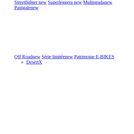
Streetfighter
new
Superleggera
new
Multistrada
new
Panigale
new
Off Road
new
Série limitée
new
Patrimoine
E-BIKES
DesertX