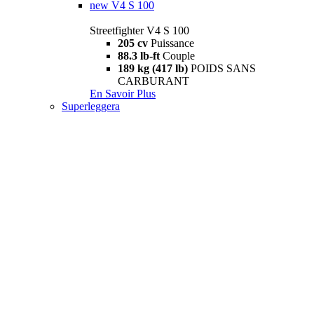
new
V4 S 100
Streetfighter V4 S 100
205 cv
Puissance
88.3 lb-ft
Couple
189 kg (417 lb)
POIDS SANS
CARBURANT
En Savoir Plus
Superleggera