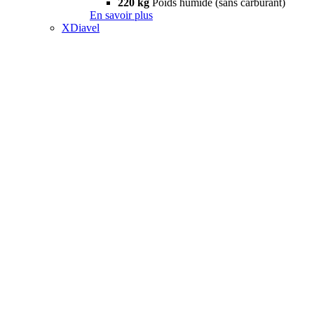
220 kg
Poids humide (sans carburant)
En savoir plus
XDiavel