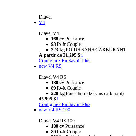
Diavel
V4
Diavel V4
168 cv
Puissance
93 lb-ft
Couple
223 kg
POIDS SANS CARBURANT
À partir de 31,295 $
i
Configurez
En Savoir Plus
new
V4 RS
Diavel V4 RS
180 cv
Puissance
89 lb-ft
Couple
220 kg
Poids humide (sans carburant)
43 995 $
i
Configurez
En Savoir Plus
new
V4 RS 100
Diavel V4 RS 100
180 cv
Puissance
89 lb-ft
Couple