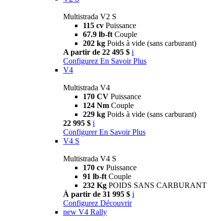
Multistrada V2 S
115 cv
Puissance
67.9 lb-ft
Couple
202 kg
Poids à vide (sans carburant)
A partir de 22 495 $
i
Configurez
En Savoir Plus
V4
Multistrada V4
170 CV
Puissance
124 Nm
Couple
229 kg
Poids à vide (sans carburant)
22 995 $
i
Configurer
En Savoir Plus
V4 S
Multistrada V4 S
170 cv
Puissance
91 lb-ft
Couple
232 Kg
POIDS SANS CARBURANT
À partir de 31 995 $
i
Configurez
Découvrir
new
V4 Rally