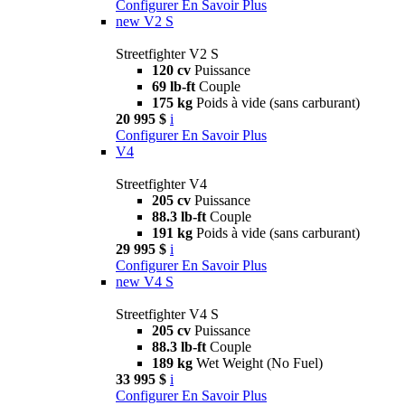
Configurer
En Savoir Plus
new
V2 S
Streetfighter V2 S
120 cv
Puissance
69 lb-ft
Couple
175 kg
Poids à vide (sans carburant)
20 995 $
i
Configurer
En Savoir Plus
V4
Streetfighter V4
205 cv
Puissance
88.3 lb-ft
Couple
191 kg
Poids à vide (sans carburant)
29 995 $
i
Configurer
En Savoir Plus
new
V4 S
Streetfighter V4 S
205 cv
Puissance
88.3 lb-ft
Couple
189 kg
Wet Weight (No Fuel)
33 995 $
i
Configurer
En Savoir Plus