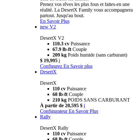
Prenez vos rêves les plus fous et faites-en une
réalité. La DesertX Family vous accompagnera
partout. Jusqu'au bout.
En Savoir Plus
new
V2
DesertX V2
110.3 cv
Puissance
67.9 lb-ft
Couple
209 kg
Poids humide (sans carburant)
$ 19,995
i
Configurez
En Savoir plus
DesertX
DesertX
110 cv
Puissance
68 lb-ft
Couple
210 kg
POIDS SANS CARBURANT
À partir de 20,595 $
i
Configurateur
En Savoir Plus
Rally
DesertX Rally
110 cv
Puissance
68 lb-ft
Couple