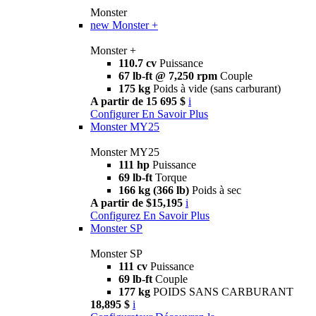
Monster
new
Monster +
Monster +
110.7 cv
Puissance
67 lb-ft @ 7,250 rpm
Couple
175 kg
Poids à vide (sans carburant)
A partir de 15 695 $
i
Configurer
En Savoir Plus
Monster MY25
Monster MY25
111 hp
Puissance
69 lb-ft
Torque
166 kg (366 lb)
Poids à sec
A partir de $15,195
i
Configurez
En Savoir Plus
Monster SP
Monster SP
111 cv
Puissance
69 lb-ft
Couple
177 kg
POIDS SANS CARBURANT
18,895 $
i