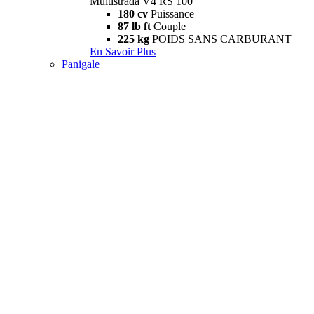
Multistrada V4 RS 100
180 cv
Puissance
87 lb ft
Couple
225 kg
POIDS SANS CARBURANT
En Savoir Plus
Panigale