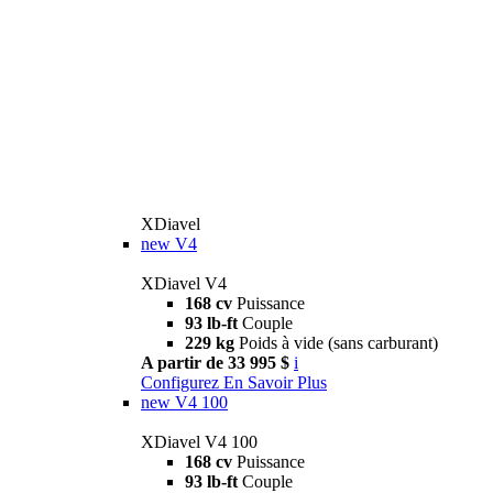
XDiavel
new
V4
XDiavel V4
168 cv
Puissance
93 lb-ft
Couple
229 kg
Poids à vide (sans carburant)
A partir de 33 995 $
i
Configurez
En Savoir Plus
new
V4 100
XDiavel V4 100
168 cv
Puissance
93 lb-ft
Couple