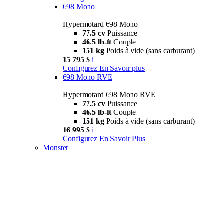
698 Mono
Hypermotard 698 Mono
77.5 cv
Puissance
46.5 lb-ft
Couple
151 kg
Poids à vide (sans carburant)
15 795 $
i
Configurez
En Savoir plus
698 Mono RVE
Hypermotard 698 Mono RVE
77.5 cv
Puissance
46.5 lb-ft
Couple
151 kg
Poids à vide (sans carburant)
16 995 $
i
Configurez
En Savoir Plus
Monster