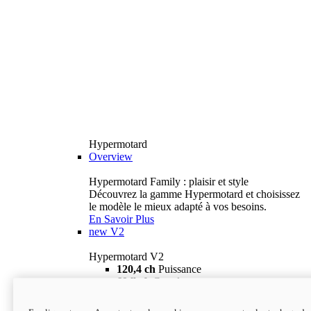
Hypermotard
Overview
Hypermotard Family : plaisir et style
Découvrez la gamme Hypermotard et choisissez
le modèle le mieux adapté à vos besoins.
En Savoir Plus
new
V2
Hypermotard V2
120,4 ch
Puissance
69 lb-ft
Couple
180 kg
Poids humide (sans carburant)
18 895 $
i