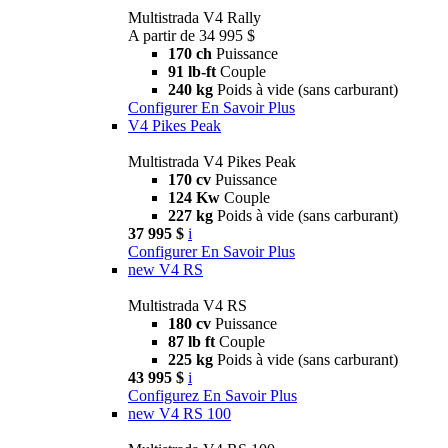
Multistrada V4 Rally
A partir de 34 995 $
170 ch
Puissance
91 lb-ft
Couple
240 kg
Poids à vide (sans carburant)
Configurer
En Savoir Plus
V4 Pikes Peak
Multistrada V4 Pikes Peak
170 cv
Puissance
124 Kw
Couple
227 kg
Poids à vide (sans carburant)
37 995 $
i
Configurer
En Savoir Plus
new
V4 RS
Multistrada V4 RS
180 cv
Puissance
87 lb ft
Couple
225 kg
Poids à vide (sans carburant)
43 995 $
i
Configurez
En Savoir Plus
new
V4 RS 100