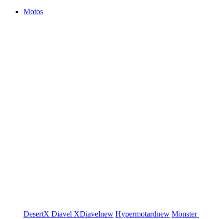
Motos
DesertX
Diavel
XDiavel
new
Hypermotard
new
Monster