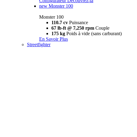
Configurateur
Découvrez-la
new
Monster 100
Monster 100
110.7 cv
Puissance
67 lb-ft @ 7,250 rpm
Couple
175 kg
Poids à vide (sans carburant)
En Savoir Plus
Streetfighter