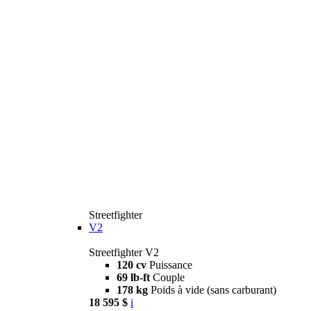
Streetfighter
V2
Streetfighter V2
120 cv
Puissance
69 lb-ft
Couple
178 kg
Poids à vide (sans carburant)
18 595 $
i