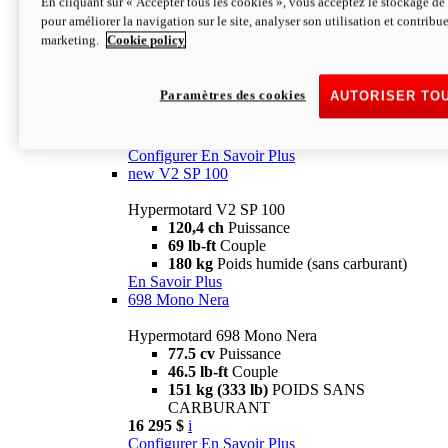
En cliquant sur « Accepter tous les cookies », vous acceptez le stockage de 
Configurer
En Savoir Plus
pour améliorer la navigation sur le site, analyser son utilisation et contribue
new
V2 SP
marketing.
Cookie policy
Hypermotard V2 SP
120,4 ch
Puissance
Paramètres des cookies
AUTORISER TO
69 lb-ft
Couple
180 kg
Poids humide (sans carburant)
22 995 $
i
Configurer
En Savoir Plus
new
V2 SP 100
Hypermotard V2 SP 100
120,4 ch
Puissance
69 lb-ft
Couple
180 kg
Poids humide (sans carburant)
En Savoir Plus
698 Mono Nera
Hypermotard 698 Mono Nera
77.5 cv
Puissance
46.5 lb-ft
Couple
151 kg (333 lb)
POIDS SANS
CARBURANT
16 295 $
i
Configurer
En Savoir Plus