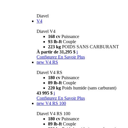
Diavel
V4
Diavel V4
168 cv
Puissance
93 lb-ft
Couple
223 kg
POIDS SANS CARBURANT
À partir de 31,295 $
i
Configurez
En Savoir Plus
new
V4 RS
Diavel V4 RS
180 cv
Puissance
89 lb-ft
Couple
220 kg
Poids humide (sans carburant)
43 995 $
i
Configurez
En Savoir Plus
new
V4 RS 100
Diavel V4 RS 100
180 cv
Puissance
89 lb-ft
Couple