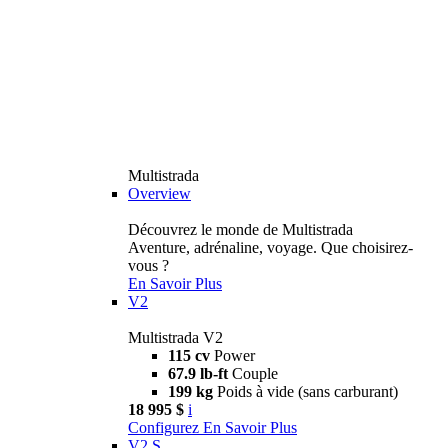
Multistrada
Overview
Découvrez le monde de Multistrada
Aventure, adrénaline, voyage. Que choisirez-
vous ?
En Savoir Plus
V2
Multistrada V2
115 cv
Power
67.9 lb-ft
Couple
199 kg
Poids à vide (sans carburant)
18 995 $
i
Configurez
En Savoir Plus
V2 S