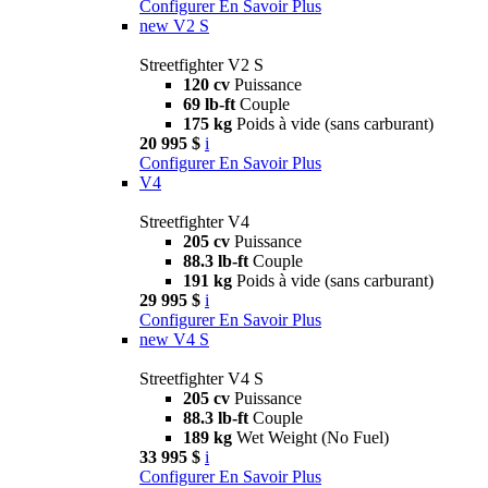
Configurer
En Savoir Plus
new
V2 S
Streetfighter V2 S
120 cv
Puissance
69 lb-ft
Couple
175 kg
Poids à vide (sans carburant)
20 995 $
i
Configurer
En Savoir Plus
V4
Streetfighter V4
205 cv
Puissance
88.3 lb-ft
Couple
191 kg
Poids à vide (sans carburant)
29 995 $
i
Configurer
En Savoir Plus
new
V4 S
Streetfighter V4 S
205 cv
Puissance
88.3 lb-ft
Couple
189 kg
Wet Weight (No Fuel)
33 995 $
i
Configurer
En Savoir Plus