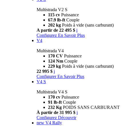
Multistrada V2 S
115 cv
Puissance
67.9 lb-ft
Couple
202 kg
Poids à vide (sans carburant)
A partir de 22 495 $
i
Configurez
En Savoir Plus
V4
Multistrada V4
170 CV
Puissance
124 Nm
Couple
229 kg
Poids à vide (sans carburant)
22 995 $
i
Configurer
En Savoir Plus
V4 S
Multistrada V4 S
170 cv
Puissance
91 lb-ft
Couple
232 Kg
POIDS SANS CARBURANT
À partir de 31 995 $
i
Configurez
Découvrir
new
V4 Rally