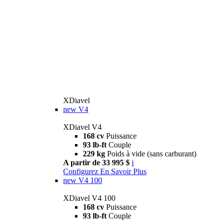
XDiavel
new
V4
XDiavel V4
168 cv
Puissance
93 lb-ft
Couple
229 kg
Poids à vide (sans carburant)
A partir de 33 995 $
i
Configurez
En Savoir Plus
new
V4 100
XDiavel V4 100
168 cv
Puissance
93 lb-ft
Couple