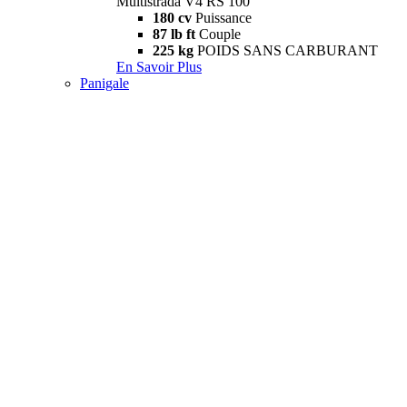
Multistrada V4 RS 100
180 cv
Puissance
87 lb ft
Couple
225 kg
POIDS SANS CARBURANT
En Savoir Plus
Panigale