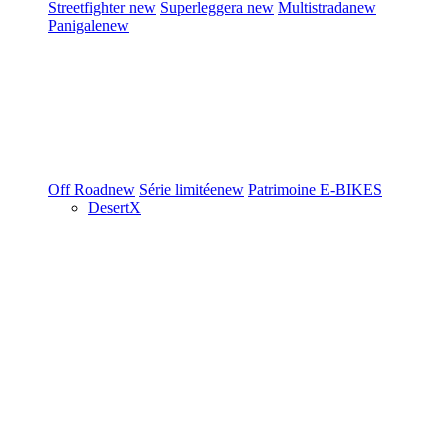
Streetfighter
new
Superleggera
new
Multistrada
new
Panigale
new
Off Road
new
Série limitée
new
Patrimoine
E-BIKES
DesertX