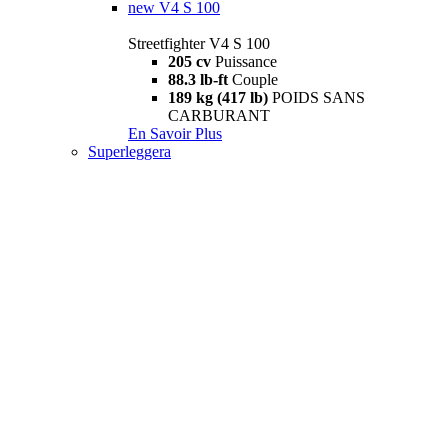
new
V4 S 100
Streetfighter V4 S 100
205 cv
Puissance
88.3 lb-ft
Couple
189 kg (417 lb)
POIDS SANS
CARBURANT
En Savoir Plus
Superleggera