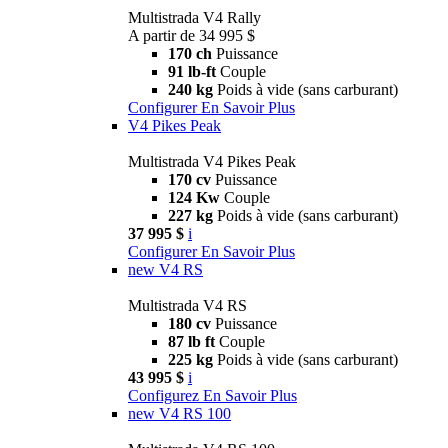
Multistrada V4 Rally
A partir de 34 995 $
170 ch
Puissance
91 lb-ft
Couple
240 kg
Poids à vide (sans carburant)
Configurer
En Savoir Plus
V4 Pikes Peak
Multistrada V4 Pikes Peak
170 cv
Puissance
124 Kw
Couple
227 kg
Poids à vide (sans carburant)
37 995 $
i
Configurer
En Savoir Plus
new
V4 RS
Multistrada V4 RS
180 cv
Puissance
87 lb ft
Couple
225 kg
Poids à vide (sans carburant)
43 995 $
i
Configurez
En Savoir Plus
new
V4 RS 100