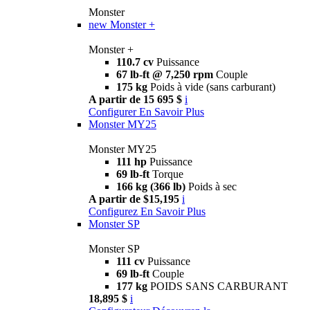
Monster
new
Monster +
Monster +
110.7 cv
Puissance
67 lb-ft @ 7,250 rpm
Couple
175 kg
Poids à vide (sans carburant)
A partir de 15 695 $
i
Configurer
En Savoir Plus
Monster MY25
Monster MY25
111 hp
Puissance
69 lb-ft
Torque
166 kg (366 lb)
Poids à sec
A partir de $15,195
i
Configurez
En Savoir Plus
Monster SP
Monster SP
111 cv
Puissance
69 lb-ft
Couple
177 kg
POIDS SANS CARBURANT
18,895 $
i