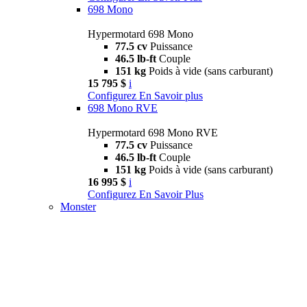
698 Mono
Hypermotard 698 Mono
77.5 cv
Puissance
46.5 lb-ft
Couple
151 kg
Poids à vide (sans carburant)
15 795 $
i
Configurez
En Savoir plus
698 Mono RVE
Hypermotard 698 Mono RVE
77.5 cv
Puissance
46.5 lb-ft
Couple
151 kg
Poids à vide (sans carburant)
16 995 $
i
Configurez
En Savoir Plus
Monster