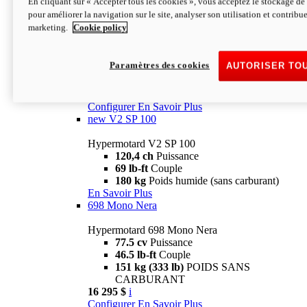
En cliquant sur « Accepter tous les cookies », vous acceptez le stockage de 
Configurer
En Savoir Plus
pour améliorer la navigation sur le site, analyser son utilisation et contribue
new
V2 SP
marketing.
Cookie policy
Hypermotard V2 SP
120,4 ch
Puissance
Paramètres des cookies
AUTORISER TO
69 lb-ft
Couple
180 kg
Poids humide (sans carburant)
22 995 $
i
Configurer
En Savoir Plus
new
V2 SP 100
Hypermotard V2 SP 100
120,4 ch
Puissance
69 lb-ft
Couple
180 kg
Poids humide (sans carburant)
En Savoir Plus
698 Mono Nera
Hypermotard 698 Mono Nera
77.5 cv
Puissance
46.5 lb-ft
Couple
151 kg (333 lb)
POIDS SANS
CARBURANT
16 295 $
i
Configurer
En Savoir Plus