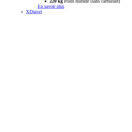
220 kg
Poids humide (sans carburant)
En savoir plus
XDiavel