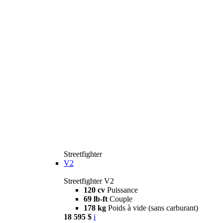
Streetfighter
V2
Streetfighter V2
120 cv
Puissance
69 lb-ft
Couple
178 kg
Poids à vide (sans carburant)
18 595 $
i