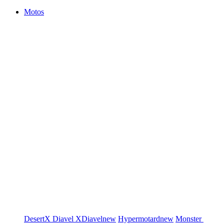
Motos
DesertX
Diavel
XDiavel
new
Hypermotard
new
Monster