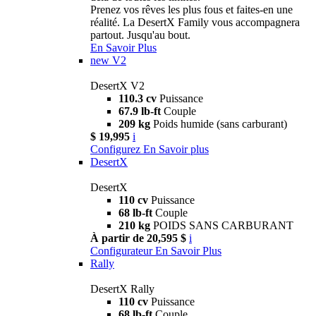
Prenez vos rêves les plus fous et faites-en une
réalité. La DesertX Family vous accompagnera
partout. Jusqu'au bout.
En Savoir Plus
new
V2
DesertX V2
110.3 cv
Puissance
67.9 lb-ft
Couple
209 kg
Poids humide (sans carburant)
$ 19,995
i
Configurez
En Savoir plus
DesertX
DesertX
110 cv
Puissance
68 lb-ft
Couple
210 kg
POIDS SANS CARBURANT
À partir de 20,595 $
i
Configurateur
En Savoir Plus
Rally
DesertX Rally
110 cv
Puissance
68 lb-ft
Couple