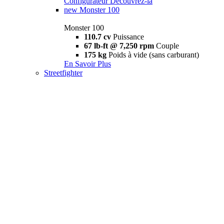
Configurateur
Découvrez-la
new
Monster 100
Monster 100
110.7 cv
Puissance
67 lb-ft @ 7,250 rpm
Couple
175 kg
Poids à vide (sans carburant)
En Savoir Plus
Streetfighter