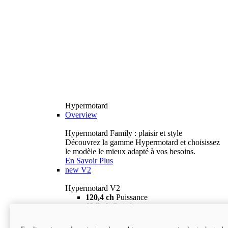
Hypermotard
Overview
Hypermotard Family : plaisir et style
Découvrez la gamme Hypermotard et choisissez
le modèle le mieux adapté à vos besoins.
En Savoir Plus
new
V2
Hypermotard V2
120,4 ch
Puissance
69 lb-ft
Couple
180 kg
Poids humide (sans carburant)
18 895 $
i