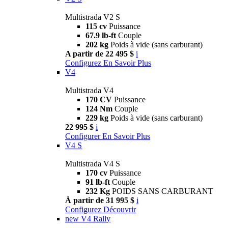
Multistrada V2 S
115 cv
Puissance
67.9 lb-ft
Couple
202 kg
Poids à vide (sans carburant)
A partir de 22 495 $
i
Configurez
En Savoir Plus
V4
Multistrada V4
170 CV
Puissance
124 Nm
Couple
229 kg
Poids à vide (sans carburant)
22 995 $
i
Configurer
En Savoir Plus
V4 S
Multistrada V4 S
170 cv
Puissance
91 lb-ft
Couple
232 Kg
POIDS SANS CARBURANT
À partir de 31 995 $
i
Configurez
Découvrir
new
V4 Rally