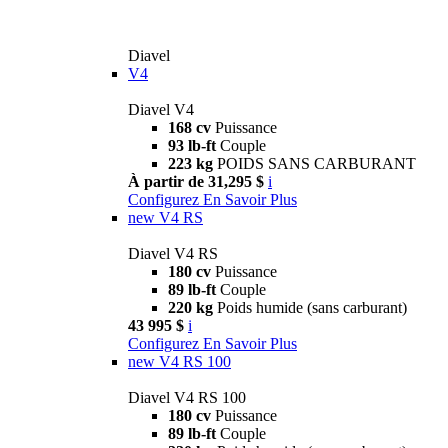
Diavel
V4
Diavel V4
168 cv
Puissance
93 lb-ft
Couple
223 kg
POIDS SANS CARBURANT
À partir de 31,295 $
i
Configurez
En Savoir Plus
new
V4 RS
Diavel V4 RS
180 cv
Puissance
89 lb-ft
Couple
220 kg
Poids humide (sans carburant)
43 995 $
i
Configurez
En Savoir Plus
new
V4 RS 100
Diavel V4 RS 100
180 cv
Puissance
89 lb-ft
Couple