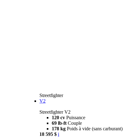
Streetfighter
V2
Streetfighter V2
120 cv
Puissance
69 lb-ft
Couple
178 kg
Poids à vide (sans carburant)
18 595 $
i