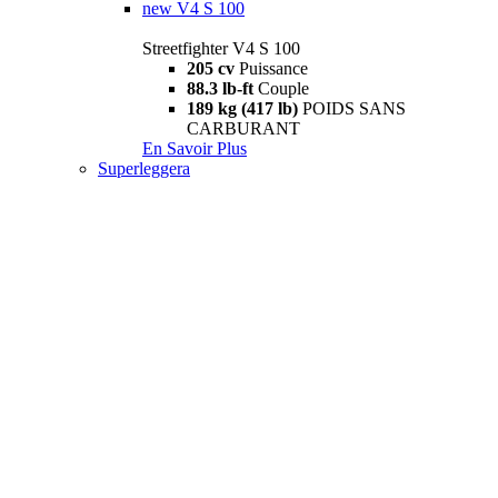
new
V4 S 100
Streetfighter V4 S 100
205 cv
Puissance
88.3 lb-ft
Couple
189 kg (417 lb)
POIDS SANS
CARBURANT
En Savoir Plus
Superleggera