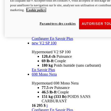
En cliquant sur « Accepter tous les cookies », vous acceptez le stockage de 
Configurer
En Savoir Plus
pour améliorer la navigation sur le site, analyser son utilisation et contribue
new
V2 SP
marketing.
Cookie policy
Hypermotard V2 SP
120,4 ch
Puissance
Paramètres des cookies
AUTORISER TO
69 lb-ft
Couple
180 kg
Poids humide (sans carburant)
22 995 $
i
Configurer
En Savoir Plus
new
V2 SP 100
Hypermotard V2 SP 100
120,4 ch
Puissance
69 lb-ft
Couple
180 kg
Poids humide (sans carburant)
En Savoir Plus
698 Mono Nera
Hypermotard 698 Mono Nera
77.5 cv
Puissance
46.5 lb-ft
Couple
151 kg (333 lb)
POIDS SANS
CARBURANT
16 295 $
i
Configurer
En Savoir Plus