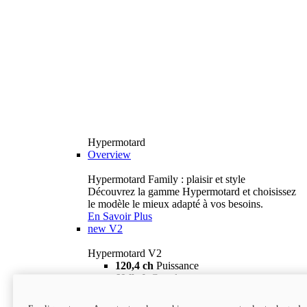
Hypermotard
Overview
Hypermotard Family : plaisir et style
Découvrez la gamme Hypermotard et choisissez
le modèle le mieux adapté à vos besoins.
En Savoir Plus
new
V2
Hypermotard V2
120,4 ch
Puissance
69 lb-ft
Couple
180 kg
Poids humide (sans carburant)
18 895 $
i