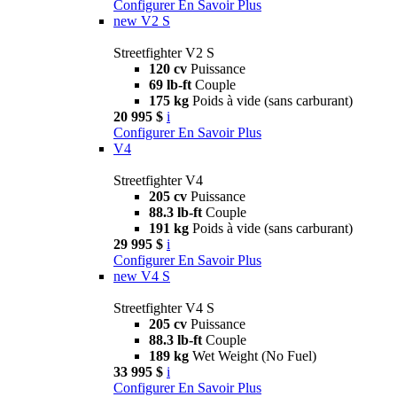
Configurer
En Savoir Plus
new
V2 S
Streetfighter V2 S
120 cv
Puissance
69 lb-ft
Couple
175 kg
Poids à vide (sans carburant)
20 995 $
i
Configurer
En Savoir Plus
V4
Streetfighter V4
205 cv
Puissance
88.3 lb-ft
Couple
191 kg
Poids à vide (sans carburant)
29 995 $
i
Configurer
En Savoir Plus
new
V4 S
Streetfighter V4 S
205 cv
Puissance
88.3 lb-ft
Couple
189 kg
Wet Weight (No Fuel)
33 995 $
i
Configurer
En Savoir Plus