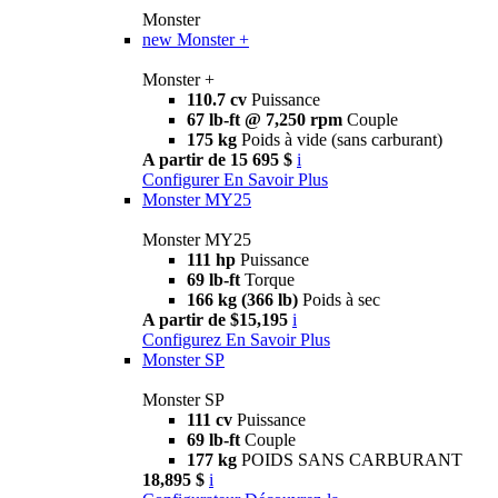
Monster
new
Monster +
Monster +
110.7 cv
Puissance
67 lb-ft @ 7,250 rpm
Couple
175 kg
Poids à vide (sans carburant)
A partir de 15 695 $
i
Configurer
En Savoir Plus
Monster MY25
Monster MY25
111 hp
Puissance
69 lb-ft
Torque
166 kg (366 lb)
Poids à sec
A partir de $15,195
i
Configurez
En Savoir Plus
Monster SP
Monster SP
111 cv
Puissance
69 lb-ft
Couple
177 kg
POIDS SANS CARBURANT
18,895 $
i