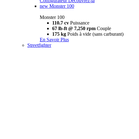
Configurateur
Découvrez-la
new
Monster 100
Monster 100
110.7 cv
Puissance
67 lb-ft @ 7,250 rpm
Couple
175 kg
Poids à vide (sans carburant)
En Savoir Plus
Streetfighter