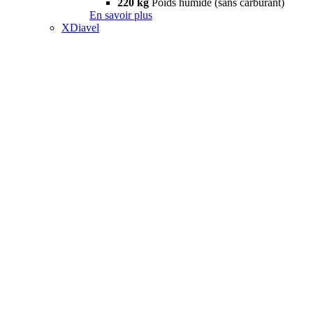
220 kg
Poids humide (sans carburant)
En savoir plus
XDiavel