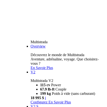
Multistrada
Overview
Découvrez le monde de Multistrada
Aventure, adrénaline, voyage. Que choisirez-
vous ?
En Savoir Plus
V2
Multistrada V2
115 cv
Power
67.9 lb-ft
Couple
199 kg
Poids à vide (sans carburant)
18 995 $
i
Configurez
En Savoir Plus
V2 S