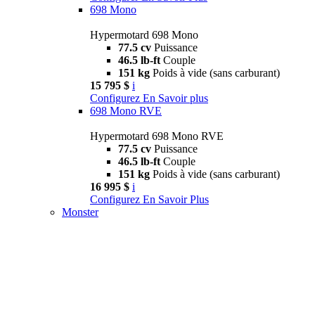
698 Mono
Hypermotard 698 Mono
77.5 cv
Puissance
46.5 lb-ft
Couple
151 kg
Poids à vide (sans carburant)
15 795 $
i
Configurez
En Savoir plus
698 Mono RVE
Hypermotard 698 Mono RVE
77.5 cv
Puissance
46.5 lb-ft
Couple
151 kg
Poids à vide (sans carburant)
16 995 $
i
Configurez
En Savoir Plus
Monster