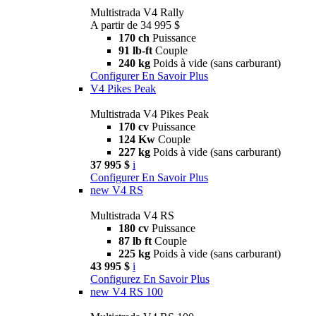
Multistrada V4 Rally
A partir de 34 995 $
170 ch
Puissance
91 lb-ft
Couple
240 kg
Poids à vide (sans carburant)
Configurer
En Savoir Plus
V4 Pikes Peak
Multistrada V4 Pikes Peak
170 cv
Puissance
124 Kw
Couple
227 kg
Poids à vide (sans carburant)
37 995 $
i
Configurer
En Savoir Plus
new
V4 RS
Multistrada V4 RS
180 cv
Puissance
87 lb ft
Couple
225 kg
Poids à vide (sans carburant)
43 995 $
i
Configurez
En Savoir Plus
new
V4 RS 100