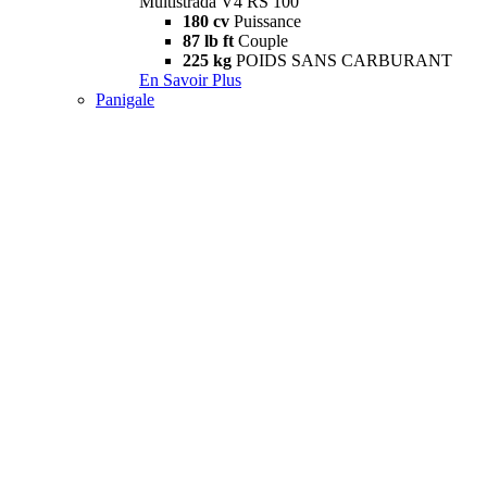
Multistrada V4 RS 100
180 cv
Puissance
87 lb ft
Couple
225 kg
POIDS SANS CARBURANT
En Savoir Plus
Panigale