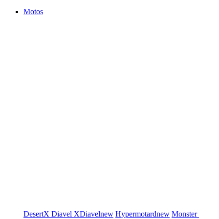
Motos
DesertX
Diavel
XDiavel
new
Hypermotard
new
Monster