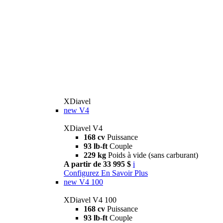
XDiavel
new
V4
XDiavel V4
168 cv
Puissance
93 lb-ft
Couple
229 kg
Poids à vide (sans carburant)
A partir de 33 995 $
i
Configurez
En Savoir Plus
new
V4 100
XDiavel V4 100
168 cv
Puissance
93 lb-ft
Couple