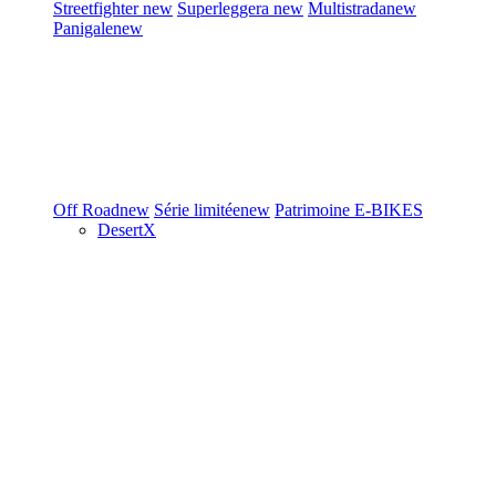
Streetfighter
new
Superleggera
new
Multistrada
new
Panigale
new
Off Road
new
Série limitée
new
Patrimoine
E-BIKES
DesertX