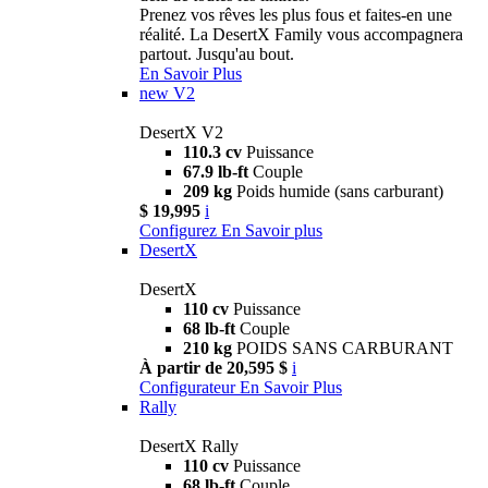
Prenez vos rêves les plus fous et faites-en une
réalité. La DesertX Family vous accompagnera
partout. Jusqu'au bout.
En Savoir Plus
new
V2
DesertX V2
110.3 cv
Puissance
67.9 lb-ft
Couple
209 kg
Poids humide (sans carburant)
$ 19,995
i
Configurez
En Savoir plus
DesertX
DesertX
110 cv
Puissance
68 lb-ft
Couple
210 kg
POIDS SANS CARBURANT
À partir de 20,595 $
i
Configurateur
En Savoir Plus
Rally
DesertX Rally
110 cv
Puissance
68 lb-ft
Couple