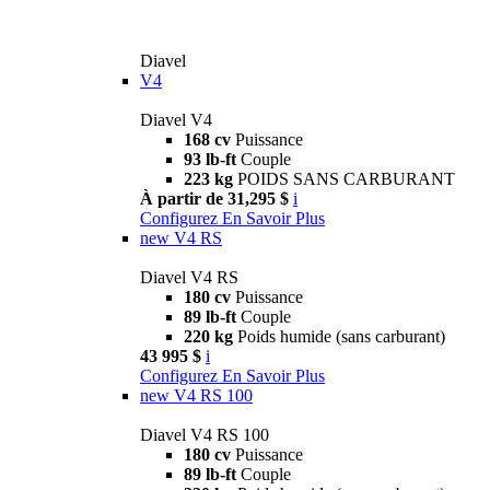
Diavel
V4
Diavel V4
168 cv
Puissance
93 lb-ft
Couple
223 kg
POIDS SANS CARBURANT
À partir de 31,295 $
i
Configurez
En Savoir Plus
new
V4 RS
Diavel V4 RS
180 cv
Puissance
89 lb-ft
Couple
220 kg
Poids humide (sans carburant)
43 995 $
i
Configurez
En Savoir Plus
new
V4 RS 100
Diavel V4 RS 100
180 cv
Puissance
89 lb-ft
Couple