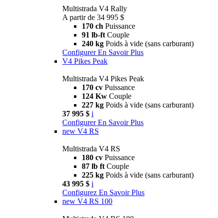
Multistrada V4 Rally
A partir de 34 995 $
170 ch
Puissance
91 lb-ft
Couple
240 kg
Poids à vide (sans carburant)
Configurer
En Savoir Plus
V4 Pikes Peak
Multistrada V4 Pikes Peak
170 cv
Puissance
124 Kw
Couple
227 kg
Poids à vide (sans carburant)
37 995 $
i
Configurer
En Savoir Plus
new
V4 RS
Multistrada V4 RS
180 cv
Puissance
87 lb ft
Couple
225 kg
Poids à vide (sans carburant)
43 995 $
i
Configurez
En Savoir Plus
new
V4 RS 100