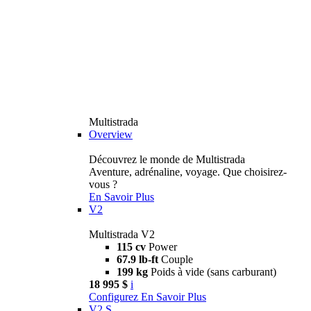
Multistrada
Overview
Découvrez le monde de Multistrada
Aventure, adrénaline, voyage. Que choisirez-
vous ?
En Savoir Plus
V2
Multistrada V2
115 cv
Power
67.9 lb-ft
Couple
199 kg
Poids à vide (sans carburant)
18 995 $
i
Configurez
En Savoir Plus
V2 S