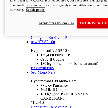
En cliquant sur « Accepter tous les cookies », vous acceptez le stockage de 
Configurer
En Savoir Plus
pour améliorer la navigation sur le site, analyser son utilisation et contribue
new
V2 SP
marketing.
Cookie policy
Hypermotard V2 SP
120,4 ch
Puissance
Paramètres des cookies
AUTORISER TO
69 lb-ft
Couple
180 kg
Poids humide (sans carburant)
22 995 $
i
Configurer
En Savoir Plus
new
V2 SP 100
Hypermotard V2 SP 100
120,4 ch
Puissance
69 lb-ft
Couple
180 kg
Poids humide (sans carburant)
En Savoir Plus
698 Mono Nera
Hypermotard 698 Mono Nera
77.5 cv
Puissance
46.5 lb-ft
Couple
151 kg (333 lb)
POIDS SANS
CARBURANT
16 295 $
i
Configurer
En Savoir Plus