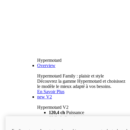
Hypermotard
Overview
Hypermotard Family : plaisir et style
Découvrez la gamme Hypermotard et choisissez
le modèle le mieux adapté à vos besoins.
En Savoir Plus
new
V2
Hypermotard V2
120,4 ch
Puissance
69 lb-ft
Couple
180 kg
Poids humide (sans carburant)
18 895 $
i