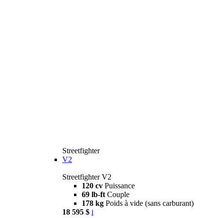
Streetfighter
V2
Streetfighter V2
120 cv
Puissance
69 lb-ft
Couple
178 kg
Poids à vide (sans carburant)
18 595 $
i