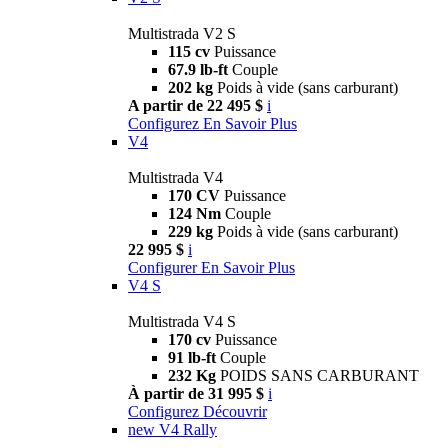
Multistrada V2 S
115 cv
Puissance
67.9 lb-ft
Couple
202 kg
Poids à vide (sans carburant)
A partir de 22 495 $
i
Configurez
En Savoir Plus
V4
Multistrada V4
170 CV
Puissance
124 Nm
Couple
229 kg
Poids à vide (sans carburant)
22 995 $
i
Configurer
En Savoir Plus
V4 S
Multistrada V4 S
170 cv
Puissance
91 lb-ft
Couple
232 Kg
POIDS SANS CARBURANT
À partir de 31 995 $
i
Configurez
Découvrir
new
V4 Rally