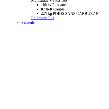
Multistrada V4 RS 100
180 cv
Puissance
87 lb ft
Couple
225 kg
POIDS SANS CARBURANT
En Savoir Plus
Panigale