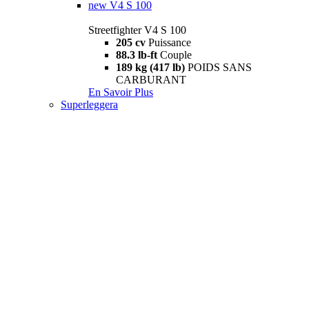
new
V4 S 100
Streetfighter V4 S 100
205 cv
Puissance
88.3 lb-ft
Couple
189 kg (417 lb)
POIDS SANS
CARBURANT
En Savoir Plus
Superleggera