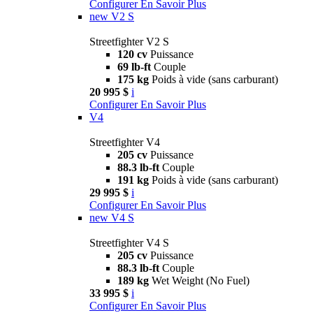
Configurer
En Savoir Plus
new
V2 S
Streetfighter V2 S
120 cv
Puissance
69 lb-ft
Couple
175 kg
Poids à vide (sans carburant)
20 995 $
i
Configurer
En Savoir Plus
V4
Streetfighter V4
205 cv
Puissance
88.3 lb-ft
Couple
191 kg
Poids à vide (sans carburant)
29 995 $
i
Configurer
En Savoir Plus
new
V4 S
Streetfighter V4 S
205 cv
Puissance
88.3 lb-ft
Couple
189 kg
Wet Weight (No Fuel)
33 995 $
i
Configurer
En Savoir Plus