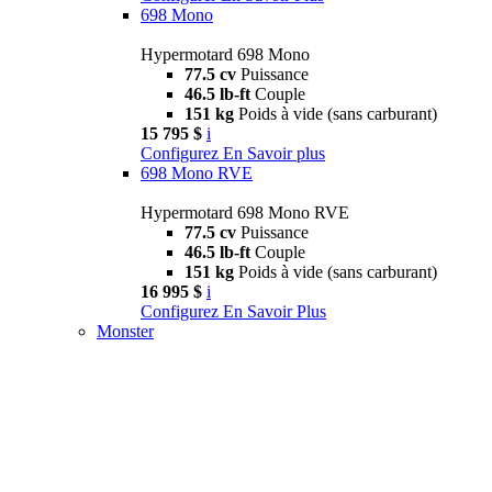
698 Mono
Hypermotard 698 Mono
77.5 cv
Puissance
46.5 lb-ft
Couple
151 kg
Poids à vide (sans carburant)
15 795 $
i
Configurez
En Savoir plus
698 Mono RVE
Hypermotard 698 Mono RVE
77.5 cv
Puissance
46.5 lb-ft
Couple
151 kg
Poids à vide (sans carburant)
16 995 $
i
Configurez
En Savoir Plus
Monster