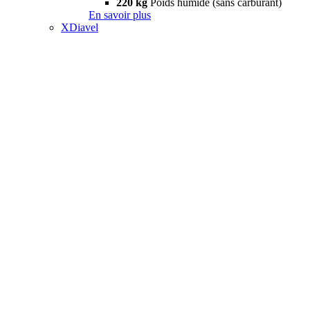
220 kg
Poids humide (sans carburant)
En savoir plus
XDiavel