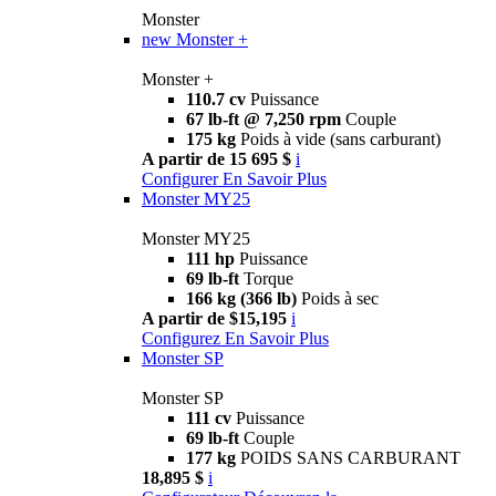
Monster
new
Monster +
Monster +
110.7 cv
Puissance
67 lb-ft @ 7,250 rpm
Couple
175 kg
Poids à vide (sans carburant)
A partir de 15 695 $
i
Configurer
En Savoir Plus
Monster MY25
Monster MY25
111 hp
Puissance
69 lb-ft
Torque
166 kg (366 lb)
Poids à sec
A partir de $15,195
i
Configurez
En Savoir Plus
Monster SP
Monster SP
111 cv
Puissance
69 lb-ft
Couple
177 kg
POIDS SANS CARBURANT
18,895 $
i