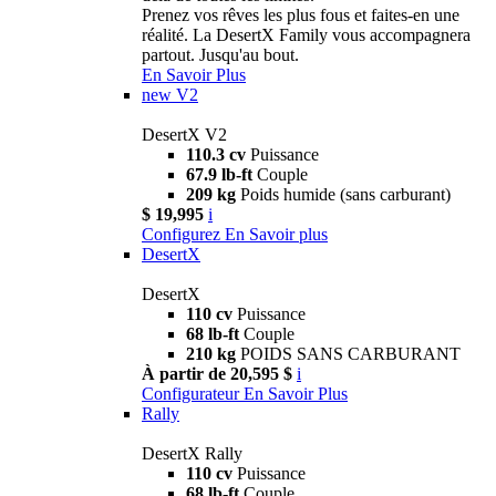
Prenez vos rêves les plus fous et faites-en une
réalité. La DesertX Family vous accompagnera
partout. Jusqu'au bout.
En Savoir Plus
new
V2
DesertX V2
110.3 cv
Puissance
67.9 lb-ft
Couple
209 kg
Poids humide (sans carburant)
$ 19,995
i
Configurez
En Savoir plus
DesertX
DesertX
110 cv
Puissance
68 lb-ft
Couple
210 kg
POIDS SANS CARBURANT
À partir de 20,595 $
i
Configurateur
En Savoir Plus
Rally
DesertX Rally
110 cv
Puissance
68 lb-ft
Couple