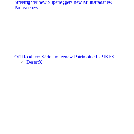
Streetfighter
new
Superleggera
new
Multistrada
new
Panigale
new
Off Road
new
Série limitée
new
Patrimoine
E-BIKES
DesertX