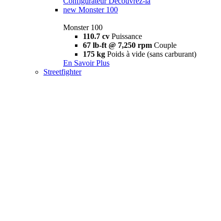
Configurateur
Découvrez-la
new
Monster 100
Monster 100
110.7 cv
Puissance
67 lb-ft @ 7,250 rpm
Couple
175 kg
Poids à vide (sans carburant)
En Savoir Plus
Streetfighter