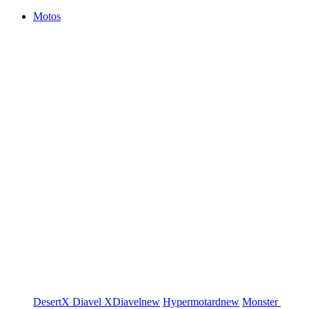
Motos
DesertX
Diavel
XDiavel
new
Hypermotard
new
Monster