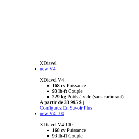
XDiavel
new
V4
XDiavel V4
168 cv
Puissance
93 lb-ft
Couple
229 kg
Poids à vide (sans carburant)
A partir de 33 995 $
i
Configurez
En Savoir Plus
new
V4 100
XDiavel V4 100
168 cv
Puissance
93 lb-ft
Couple