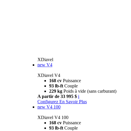
XDiavel
new
V4
XDiavel V4
168 cv
Puissance
93 lb-ft
Couple
229 kg
Poids à vide (sans carburant)
A partir de 33 995 $
i
Configurez
En Savoir Plus
new
V4 100
XDiavel V4 100
168 cv
Puissance
93 lb-ft
Couple