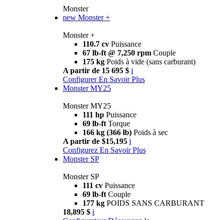
Monster
new
Monster +
Monster +
110.7 cv
Puissance
67 lb-ft @ 7,250 rpm
Couple
175 kg
Poids à vide (sans carburant)
A partir de 15 695 $
i
Configurer
En Savoir Plus
Monster MY25
Monster MY25
111 hp
Puissance
69 lb-ft
Torque
166 kg (366 lb)
Poids à sec
A partir de $15,195
i
Configurez
En Savoir Plus
Monster SP
Monster SP
111 cv
Puissance
69 lb-ft
Couple
177 kg
POIDS SANS CARBURANT
18,895 $
i