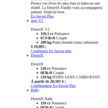
Prenez vos rêves les plus fous et faites-en une
réalité. La DesertX Family vous accompagnera
partout. Jusqu'au bout.
En Savoir Plus
new
V2
DesertX V2
110.3 cv
Puissance
67.9 lb-ft
Couple
209 kg
Poids humide (sans carburant)
$ 19,995
i
Configurez
En Savoir plus
DesertX
DesertX
110 cv
Puissance
68 lb-ft
Couple
210 kg
POIDS SANS CARBURANT
À partir de 20,595 $
i
Configurateur
En Savoir Plus
Rally
DesertX Rally
110 cv
Puissance
68 lb-ft
Couple