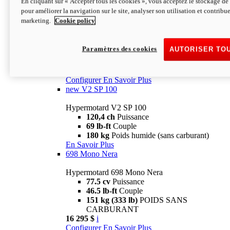
En cliquant sur « Accepter tous les cookies », vous acceptez le stockage de 
Configurer
En Savoir Plus
pour améliorer la navigation sur le site, analyser son utilisation et contribue
new
V2 SP
marketing.
Cookie policy
Hypermotard V2 SP
120,4 ch
Puissance
Paramètres des cookies
AUTORISER TO
69 lb-ft
Couple
180 kg
Poids humide (sans carburant)
22 995 $
i
Configurer
En Savoir Plus
new
V2 SP 100
Hypermotard V2 SP 100
120,4 ch
Puissance
69 lb-ft
Couple
180 kg
Poids humide (sans carburant)
En Savoir Plus
698 Mono Nera
Hypermotard 698 Mono Nera
77.5 cv
Puissance
46.5 lb-ft
Couple
151 kg (333 lb)
POIDS SANS
CARBURANT
16 295 $
i
Configurer
En Savoir Plus