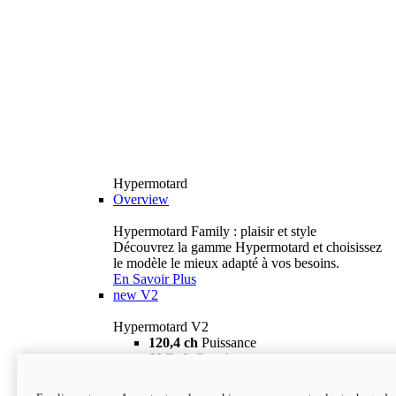
Hypermotard
Overview
Hypermotard Family : plaisir et style
Découvrez la gamme Hypermotard et choisissez
le modèle le mieux adapté à vos besoins.
En Savoir Plus
new
V2
Hypermotard V2
120,4 ch
Puissance
69 lb-ft
Couple
180 kg
Poids humide (sans carburant)
18 895 $
i