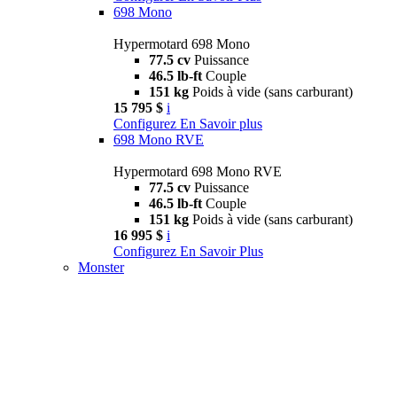
698 Mono
Hypermotard 698 Mono
77.5 cv
Puissance
46.5 lb-ft
Couple
151 kg
Poids à vide (sans carburant)
15 795 $
i
Configurez
En Savoir plus
698 Mono RVE
Hypermotard 698 Mono RVE
77.5 cv
Puissance
46.5 lb-ft
Couple
151 kg
Poids à vide (sans carburant)
16 995 $
i
Configurez
En Savoir Plus
Monster