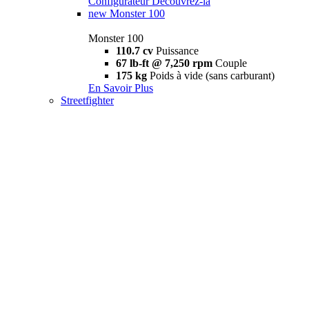
Configurateur
Découvrez-la
new
Monster 100
Monster 100
110.7 cv
Puissance
67 lb-ft @ 7,250 rpm
Couple
175 kg
Poids à vide (sans carburant)
En Savoir Plus
Streetfighter