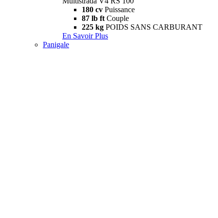
Multistrada V4 RS 100
180 cv
Puissance
87 lb ft
Couple
225 kg
POIDS SANS CARBURANT
En Savoir Plus
Panigale