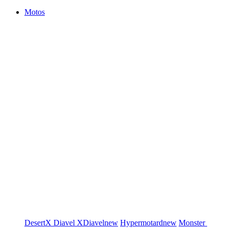
Motos
DesertX
Diavel
XDiavel
new
Hypermotard
new
Monster