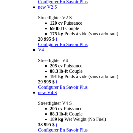
Configurer
En Savoir Plus
new
V2 S
Streetfighter V2 S
120 cv
Puissance
69 lb-ft
Couple
175 kg
Poids à vide (sans carburant)
20 995 $
i
Configurer
En Savoir Plus
V4
Streetfighter V4
205 cv
Puissance
88.3 lb-ft
Couple
191 kg
Poids à vide (sans carburant)
29 995 $
i
Configurer
En Savoir Plus
new
V4 S
Streetfighter V4 S
205 cv
Puissance
88.3 lb-ft
Couple
189 kg
Wet Weight (No Fuel)
33 995 $
i
Configurer
En Savoir Plus