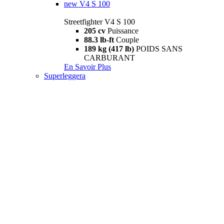
new
V4 S 100
Streetfighter V4 S 100
205 cv
Puissance
88.3 lb-ft
Couple
189 kg (417 lb)
POIDS SANS
CARBURANT
En Savoir Plus
Superleggera