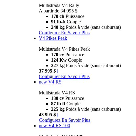
Multistrada V4 Rally
A partir de 34 995 $
170 ch
Puissance
91 lb-ft
Couple
240 kg
Poids à vide (sans carburant)
Configurer
En Savoir Plus
V4 Pikes Peak
Multistrada V4 Pikes Peak
170 cv
Puissance
124 Kw
Couple
227 kg
Poids à vide (sans carburant)
37 995 $
i
Configurer
En Savoir Plus
new
V4 RS
Multistrada V4 RS
180 cv
Puissance
87 lb ft
Couple
225 kg
Poids à vide (sans carburant)
43 995 $
i
Configurez
En Savoir Plus
new
V4 RS 100