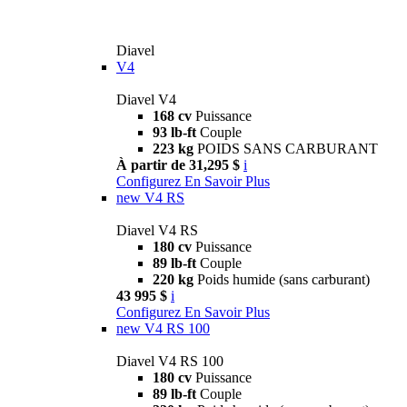
Diavel
V4
Diavel V4
168 cv
Puissance
93 lb-ft
Couple
223 kg
POIDS SANS CARBURANT
À partir de 31,295 $
i
Configurez
En Savoir Plus
new
V4 RS
Diavel V4 RS
180 cv
Puissance
89 lb-ft
Couple
220 kg
Poids humide (sans carburant)
43 995 $
i
Configurez
En Savoir Plus
new
V4 RS 100
Diavel V4 RS 100
180 cv
Puissance
89 lb-ft
Couple