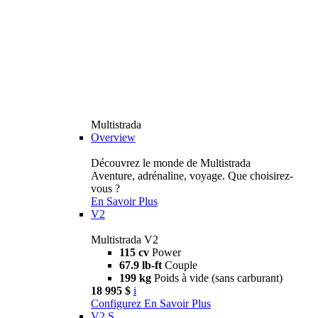
Multistrada
Overview
Découvrez le monde de Multistrada
Aventure, adrénaline, voyage. Que choisirez-
vous ?
En Savoir Plus
V2
Multistrada V2
115 cv
Power
67.9 lb-ft
Couple
199 kg
Poids à vide (sans carburant)
18 995 $
i
Configurez
En Savoir Plus
V2 S