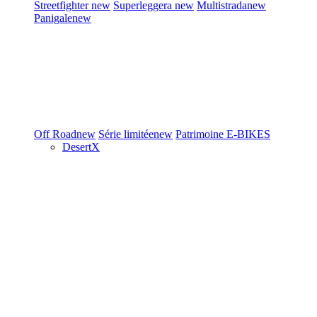
Streetfighter
new
Superleggera
new
Multistrada
new
Panigale
new
Off Road
new
Série limitée
new
Patrimoine
E-BIKES
DesertX