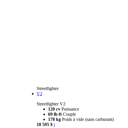
Streetfighter
V2
Streetfighter V2
120 cv
Puissance
69 lb-ft
Couple
178 kg
Poids à vide (sans carburant)
18 595 $
i