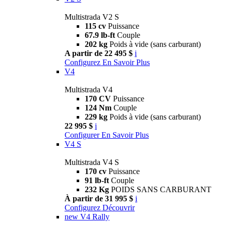
Multistrada V2 S
115 cv
Puissance
67.9 lb-ft
Couple
202 kg
Poids à vide (sans carburant)
A partir de 22 495 $
i
Configurez
En Savoir Plus
V4
Multistrada V4
170 CV
Puissance
124 Nm
Couple
229 kg
Poids à vide (sans carburant)
22 995 $
i
Configurer
En Savoir Plus
V4 S
Multistrada V4 S
170 cv
Puissance
91 lb-ft
Couple
232 Kg
POIDS SANS CARBURANT
À partir de 31 995 $
i
Configurez
Découvrir
new
V4 Rally