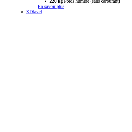
220 kg
Poids humide (sans carburant)
En savoir plus
XDiavel