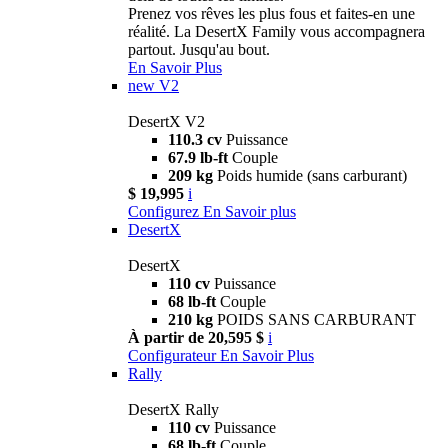
Prenez vos rêves les plus fous et faites-en une
réalité. La DesertX Family vous accompagnera
partout. Jusqu'au bout.
En Savoir Plus
new
V2
DesertX V2
110.3 cv
Puissance
67.9 lb-ft
Couple
209 kg
Poids humide (sans carburant)
$ 19,995
i
Configurez
En Savoir plus
DesertX
DesertX
110 cv
Puissance
68 lb-ft
Couple
210 kg
POIDS SANS CARBURANT
À partir de 20,595 $
i
Configurateur
En Savoir Plus
Rally
DesertX Rally
110 cv
Puissance
68 lb-ft
Couple