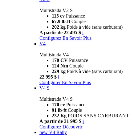
Multistrada V2 S
115 cv
Puissance
67.9 lb-ft
Couple
202 kg
Poids à vide (sans carburant)
A partir de 22 495 $
i
Configurez
En Savoir Plus
V4
Multistrada V4
170 CV
Puissance
124 Nm
Couple
229 kg
Poids à vide (sans carburant)
22 995 $
i
Configurer
En Savoir Plus
V4 S
Multistrada V4 S
170 cv
Puissance
91 lb-ft
Couple
232 Kg
POIDS SANS CARBURANT
À partir de 31 995 $
i
Configurez
Découvrir
new
V4 Rally