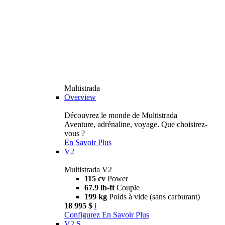
Multistrada
Overview
Découvrez le monde de Multistrada
Aventure, adrénaline, voyage. Que choisirez-
vous ?
En Savoir Plus
V2
Multistrada V2
115 cv
Power
67.9 lb-ft
Couple
199 kg
Poids à vide (sans carburant)
18 995 $
i
Configurez
En Savoir Plus
V2 S