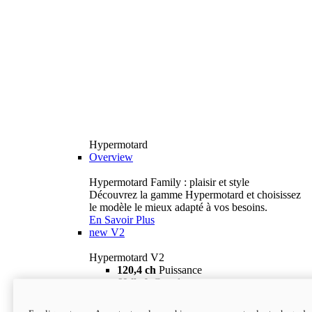
Hypermotard
Overview
Hypermotard Family : plaisir et style
Découvrez la gamme Hypermotard et choisissez
le modèle le mieux adapté à vos besoins.
En Savoir Plus
new
V2
Hypermotard V2
120,4 ch
Puissance
69 lb-ft
Couple
180 kg
Poids humide (sans carburant)
18 895 $
i