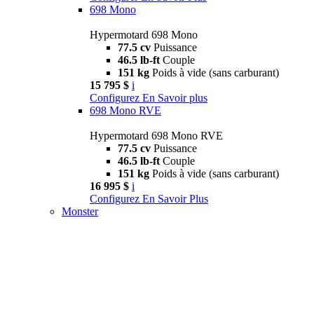
698 Mono
Hypermotard 698 Mono
77.5 cv
Puissance
46.5 lb-ft
Couple
151 kg
Poids à vide (sans carburant)
15 795 $
i
Configurez
En Savoir plus
698 Mono RVE
Hypermotard 698 Mono RVE
77.5 cv
Puissance
46.5 lb-ft
Couple
151 kg
Poids à vide (sans carburant)
16 995 $
i
Configurez
En Savoir Plus
Monster