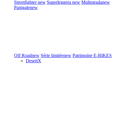
Streetfighter
new
Superleggera
new
Multistrada
new
Panigale
new
Off Road
new
Série limitée
new
Patrimoine
E-BIKES
DesertX