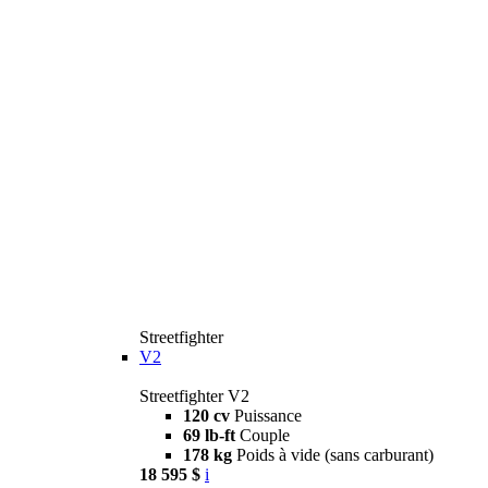
Streetfighter
V2
Streetfighter V2
120 cv
Puissance
69 lb-ft
Couple
178 kg
Poids à vide (sans carburant)
18 595 $
i