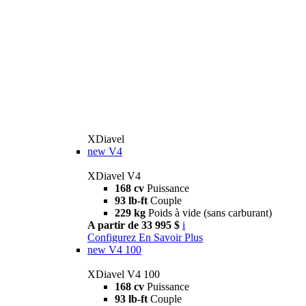
XDiavel
new
V4
XDiavel V4
168 cv
Puissance
93 lb-ft
Couple
229 kg
Poids à vide (sans carburant)
A partir de 33 995 $
i
Configurez
En Savoir Plus
new
V4 100
XDiavel V4 100
168 cv
Puissance
93 lb-ft
Couple