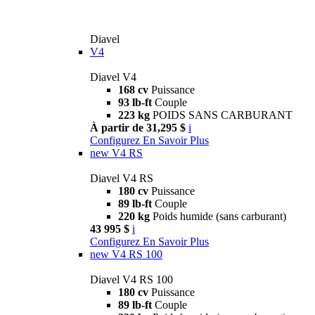
Diavel
V4
Diavel V4
168 cv
Puissance
93 lb-ft
Couple
223 kg
POIDS SANS CARBURANT
À partir de 31,295 $
i
Configurez
En Savoir Plus
new
V4 RS
Diavel V4 RS
180 cv
Puissance
89 lb-ft
Couple
220 kg
Poids humide (sans carburant)
43 995 $
i
Configurez
En Savoir Plus
new
V4 RS 100
Diavel V4 RS 100
180 cv
Puissance
89 lb-ft
Couple