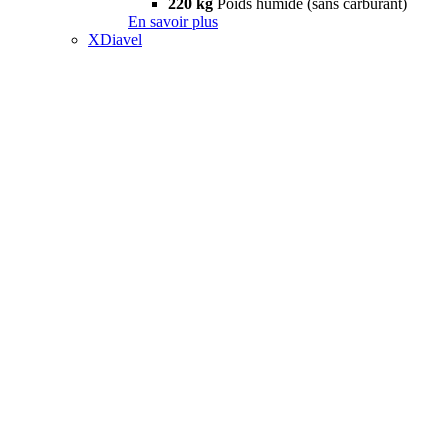
220 kg
Poids humide (sans carburant)
En savoir plus
XDiavel