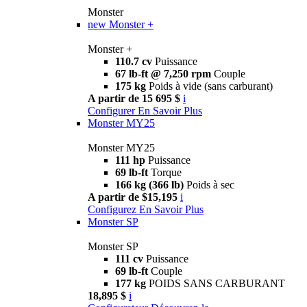
Monster
new
Monster +
Monster +
110.7 cv
Puissance
67 lb-ft @ 7,250 rpm
Couple
175 kg
Poids à vide (sans carburant)
A partir de 15 695 $
i
Configurer
En Savoir Plus
Monster MY25
Monster MY25
111 hp
Puissance
69 lb-ft
Torque
166 kg (366 lb)
Poids à sec
A partir de $15,195
i
Configurez
En Savoir Plus
Monster SP
Monster SP
111 cv
Puissance
69 lb-ft
Couple
177 kg
POIDS SANS CARBURANT
18,895 $
i