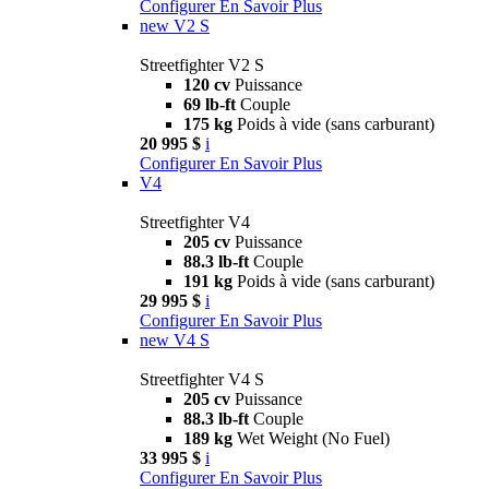
Configurer
En Savoir Plus
new
V2 S
Streetfighter V2 S
120 cv
Puissance
69 lb-ft
Couple
175 kg
Poids à vide (sans carburant)
20 995 $
i
Configurer
En Savoir Plus
V4
Streetfighter V4
205 cv
Puissance
88.3 lb-ft
Couple
191 kg
Poids à vide (sans carburant)
29 995 $
i
Configurer
En Savoir Plus
new
V4 S
Streetfighter V4 S
205 cv
Puissance
88.3 lb-ft
Couple
189 kg
Wet Weight (No Fuel)
33 995 $
i
Configurer
En Savoir Plus