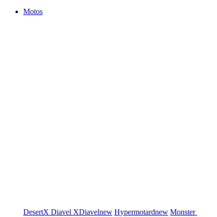
Motos
DesertX
Diavel
XDiavel
new
Hypermotard
new
Monster