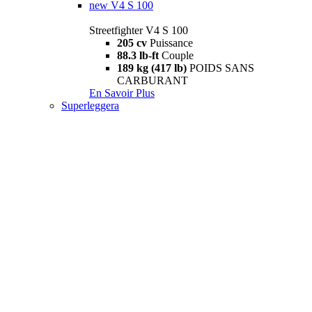
new
V4 S 100
Streetfighter V4 S 100
205 cv
Puissance
88.3 lb-ft
Couple
189 kg (417 lb)
POIDS SANS
CARBURANT
En Savoir Plus
Superleggera