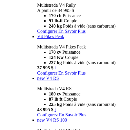
Multistrada V4 Rally
A partir de 34 995 $
170 ch
Puissance
91 lb-ft
Couple
240 kg
Poids à vide (sans carburant)
Configurer
En Savoir Plus
V4 Pikes Peak
Multistrada V4 Pikes Peak
170 cv
Puissance
124 Kw
Couple
227 kg
Poids à vide (sans carburant)
37 995 $
i
Configurer
En Savoir Plus
new
V4 RS
Multistrada V4 RS
180 cv
Puissance
87 lb ft
Couple
225 kg
Poids à vide (sans carburant)
43 995 $
i
Configurez
En Savoir Plus
new
V4 RS 100