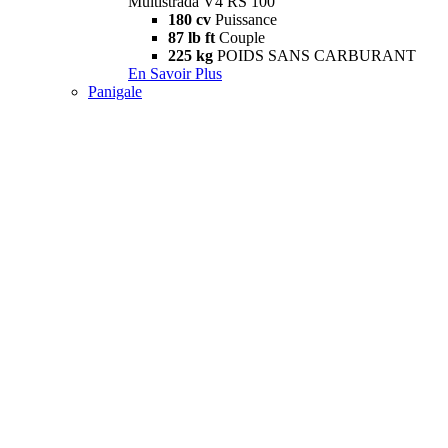
Multistrada V4 RS 100
180 cv
Puissance
87 lb ft
Couple
225 kg
POIDS SANS CARBURANT
En Savoir Plus
Panigale