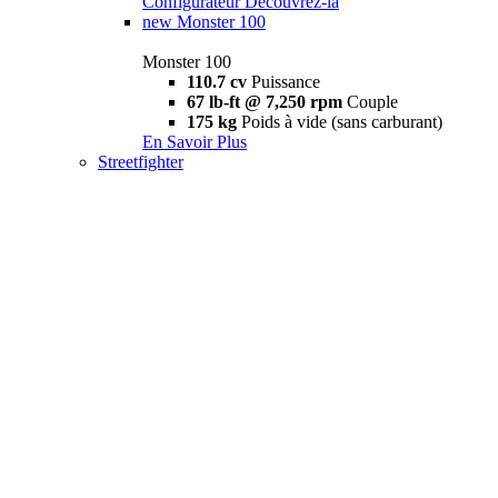
Configurateur
Découvrez-la
new
Monster 100
Monster 100
110.7 cv
Puissance
67 lb-ft @ 7,250 rpm
Couple
175 kg
Poids à vide (sans carburant)
En Savoir Plus
Streetfighter