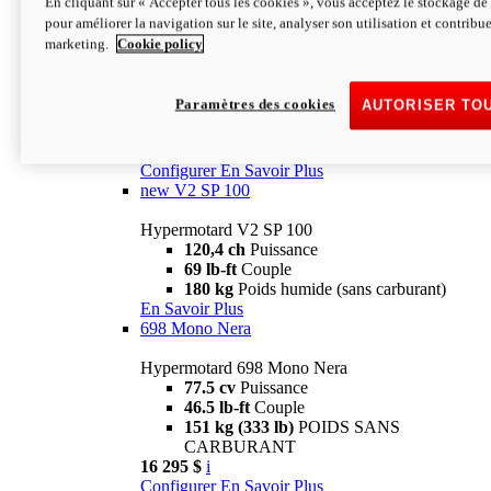
En cliquant sur « Accepter tous les cookies », vous acceptez le stockage de 
Configurer
En Savoir Plus
pour améliorer la navigation sur le site, analyser son utilisation et contribue
new
V2 SP
marketing.
Cookie policy
Hypermotard V2 SP
120,4 ch
Puissance
Paramètres des cookies
AUTORISER TO
69 lb-ft
Couple
180 kg
Poids humide (sans carburant)
22 995 $
i
Configurer
En Savoir Plus
new
V2 SP 100
Hypermotard V2 SP 100
120,4 ch
Puissance
69 lb-ft
Couple
180 kg
Poids humide (sans carburant)
En Savoir Plus
698 Mono Nera
Hypermotard 698 Mono Nera
77.5 cv
Puissance
46.5 lb-ft
Couple
151 kg (333 lb)
POIDS SANS
CARBURANT
16 295 $
i
Configurer
En Savoir Plus