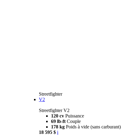
Streetfighter
V2
Streetfighter V2
120 cv
Puissance
69 lb-ft
Couple
178 kg
Poids à vide (sans carburant)
18 595 $
i