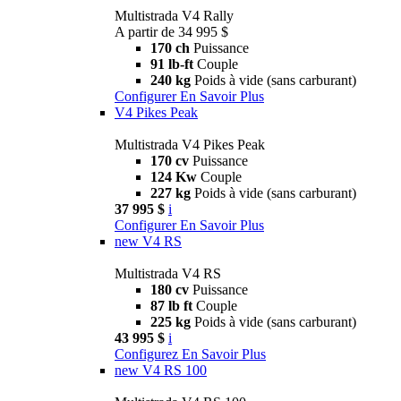
Multistrada V4 Rally
A partir de 34 995 $
170 ch
Puissance
91 lb-ft
Couple
240 kg
Poids à vide (sans carburant)
Configurer
En Savoir Plus
V4 Pikes Peak
Multistrada V4 Pikes Peak
170 cv
Puissance
124 Kw
Couple
227 kg
Poids à vide (sans carburant)
37 995 $
i
Configurer
En Savoir Plus
new
V4 RS
Multistrada V4 RS
180 cv
Puissance
87 lb ft
Couple
225 kg
Poids à vide (sans carburant)
43 995 $
i
Configurez
En Savoir Plus
new
V4 RS 100