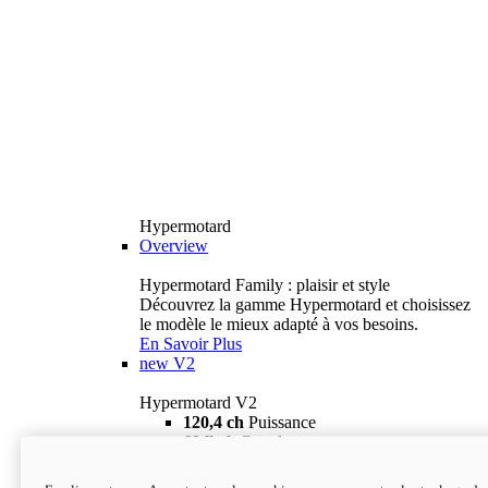
Hypermotard
Overview
Hypermotard Family : plaisir et style
Découvrez la gamme Hypermotard et choisissez
le modèle le mieux adapté à vos besoins.
En Savoir Plus
new
V2
Hypermotard V2
120,4 ch
Puissance
69 lb-ft
Couple
180 kg
Poids humide (sans carburant)
18 895 $
i