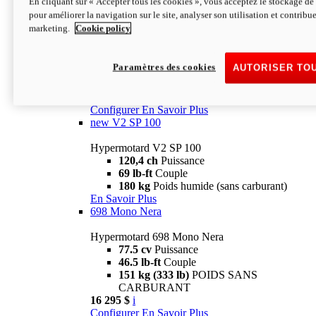
En cliquant sur « Accepter tous les cookies », vous acceptez le stockage de 
Configurer
En Savoir Plus
pour améliorer la navigation sur le site, analyser son utilisation et contribue
new
V2 SP
marketing.
Cookie policy
Hypermotard V2 SP
120,4 ch
Puissance
Paramètres des cookies
AUTORISER TO
69 lb-ft
Couple
180 kg
Poids humide (sans carburant)
22 995 $
i
Configurer
En Savoir Plus
new
V2 SP 100
Hypermotard V2 SP 100
120,4 ch
Puissance
69 lb-ft
Couple
180 kg
Poids humide (sans carburant)
En Savoir Plus
698 Mono Nera
Hypermotard 698 Mono Nera
77.5 cv
Puissance
46.5 lb-ft
Couple
151 kg (333 lb)
POIDS SANS
CARBURANT
16 295 $
i
Configurer
En Savoir Plus