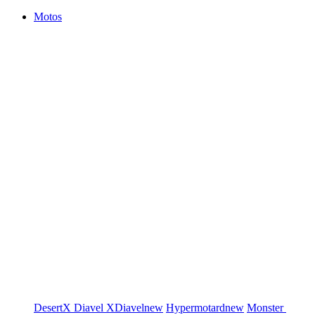
Motos
DesertX
Diavel
XDiavel
new
Hypermotard
new
Monster