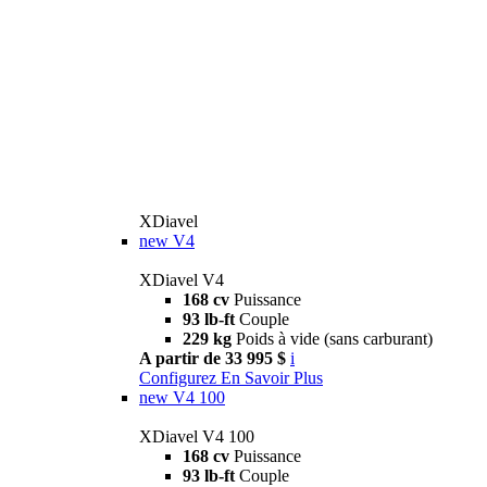
XDiavel
new
V4
XDiavel V4
168 cv
Puissance
93 lb-ft
Couple
229 kg
Poids à vide (sans carburant)
A partir de 33 995 $
i
Configurez
En Savoir Plus
new
V4 100
XDiavel V4 100
168 cv
Puissance
93 lb-ft
Couple