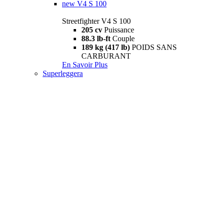
new
V4 S 100
Streetfighter V4 S 100
205 cv
Puissance
88.3 lb-ft
Couple
189 kg (417 lb)
POIDS SANS
CARBURANT
En Savoir Plus
Superleggera