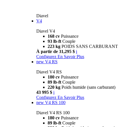
Diavel
V4
Diavel V4
168 cv
Puissance
93 lb-ft
Couple
223 kg
POIDS SANS CARBURANT
À partir de 31,295 $
i
Configurez
En Savoir Plus
new
V4 RS
Diavel V4 RS
180 cv
Puissance
89 lb-ft
Couple
220 kg
Poids humide (sans carburant)
43 995 $
i
Configurez
En Savoir Plus
new
V4 RS 100
Diavel V4 RS 100
180 cv
Puissance
89 lb-ft
Couple