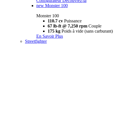
Configurateur
Découvrez-la
new
Monster 100
Monster 100
110.7 cv
Puissance
67 lb-ft @ 7,250 rpm
Couple
175 kg
Poids à vide (sans carburant)
En Savoir Plus
Streetfighter