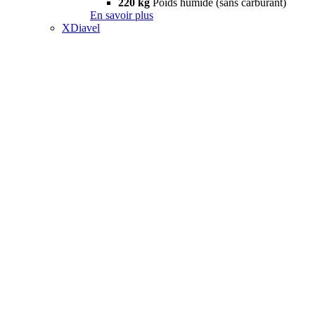
220 kg
Poids humide (sans carburant)
En savoir plus
XDiavel