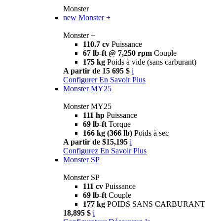
Monster
new
Monster +
Monster +
110.7 cv
Puissance
67 lb-ft @ 7,250 rpm
Couple
175 kg
Poids à vide (sans carburant)
A partir de 15 695 $
i
Configurer
En Savoir Plus
Monster MY25
Monster MY25
111 hp
Puissance
69 lb-ft
Torque
166 kg (366 lb)
Poids à sec
A partir de $15,195
i
Configurez
En Savoir Plus
Monster SP
Monster SP
111 cv
Puissance
69 lb-ft
Couple
177 kg
POIDS SANS CARBURANT
18,895 $
i