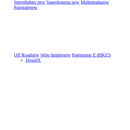
Streetfighter
new
Superleggera
new
Multistrada
new
Panigale
new
Off Road
new
Série limitée
new
Patrimoine
E-BIKES
DesertX