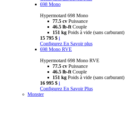
698 Mono
Hypermotard 698 Mono
77.5 cv
Puissance
46.5 lb-ft
Couple
151 kg
Poids à vide (sans carburant)
15 795 $
i
Configurez
En Savoir plus
698 Mono RVE
Hypermotard 698 Mono RVE
77.5 cv
Puissance
46.5 lb-ft
Couple
151 kg
Poids à vide (sans carburant)
16 995 $
i
Configurez
En Savoir Plus
Monster