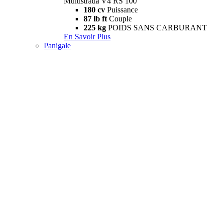
Multistrada V4 RS 100
180 cv
Puissance
87 lb ft
Couple
225 kg
POIDS SANS CARBURANT
En Savoir Plus
Panigale