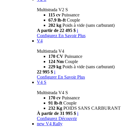
Multistrada V2 S
115 cv
Puissance
67.9 lb-ft
Couple
202 kg
Poids à vide (sans carburant)
A partir de 22 495 $
i
Configurez
En Savoir Plus
V4
Multistrada V4
170 CV
Puissance
124 Nm
Couple
229 kg
Poids à vide (sans carburant)
22 995 $
i
Configurer
En Savoir Plus
V4 S
Multistrada V4 S
170 cv
Puissance
91 lb-ft
Couple
232 Kg
POIDS SANS CARBURANT
À partir de 31 995 $
i
Configurez
Découvrir
new
V4 Rally