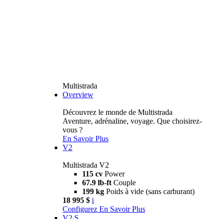
Multistrada
Overview
Découvrez le monde de Multistrada
Aventure, adrénaline, voyage. Que choisirez-
vous ?
En Savoir Plus
V2
Multistrada V2
115 cv
Power
67.9 lb-ft
Couple
199 kg
Poids à vide (sans carburant)
18 995 $
i
Configurez
En Savoir Plus
V2 S