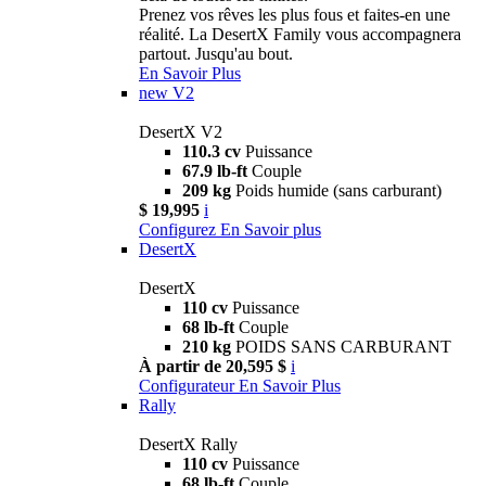
Prenez vos rêves les plus fous et faites-en une
réalité. La DesertX Family vous accompagnera
partout. Jusqu'au bout.
En Savoir Plus
new
V2
DesertX V2
110.3 cv
Puissance
67.9 lb-ft
Couple
209 kg
Poids humide (sans carburant)
$ 19,995
i
Configurez
En Savoir plus
DesertX
DesertX
110 cv
Puissance
68 lb-ft
Couple
210 kg
POIDS SANS CARBURANT
À partir de 20,595 $
i
Configurateur
En Savoir Plus
Rally
DesertX Rally
110 cv
Puissance
68 lb-ft
Couple