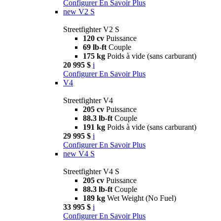
Configurer
En Savoir Plus
new
V2 S
Streetfighter V2 S
120 cv
Puissance
69 lb-ft
Couple
175 kg
Poids à vide (sans carburant)
20 995 $
i
Configurer
En Savoir Plus
V4
Streetfighter V4
205 cv
Puissance
88.3 lb-ft
Couple
191 kg
Poids à vide (sans carburant)
29 995 $
i
Configurer
En Savoir Plus
new
V4 S
Streetfighter V4 S
205 cv
Puissance
88.3 lb-ft
Couple
189 kg
Wet Weight (No Fuel)
33 995 $
i
Configurer
En Savoir Plus