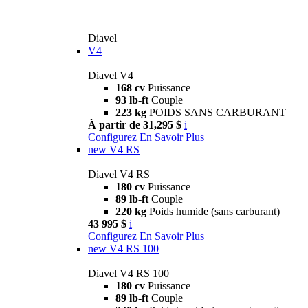
Diavel
V4
Diavel V4
168 cv
Puissance
93 lb-ft
Couple
223 kg
POIDS SANS CARBURANT
À partir de 31,295 $
i
Configurez
En Savoir Plus
new
V4 RS
Diavel V4 RS
180 cv
Puissance
89 lb-ft
Couple
220 kg
Poids humide (sans carburant)
43 995 $
i
Configurez
En Savoir Plus
new
V4 RS 100
Diavel V4 RS 100
180 cv
Puissance
89 lb-ft
Couple