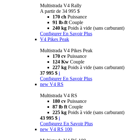
Multistrada V4 Rally
A partir de 34 995 $
170 ch
Puissance
91 lb-ft
Couple
240 kg
Poids à vide (sans carburant)
Configurer
En Savoir Plus
V4 Pikes Peak
Multistrada V4 Pikes Peak
170 cv
Puissance
124 Kw
Couple
227 kg
Poids à vide (sans carburant)
37 995 $
i
Configurer
En Savoir Plus
new
V4 RS
Multistrada V4 RS
180 cv
Puissance
87 lb ft
Couple
225 kg
Poids à vide (sans carburant)
43 995 $
i
Configurez
En Savoir Plus
new
V4 RS 100