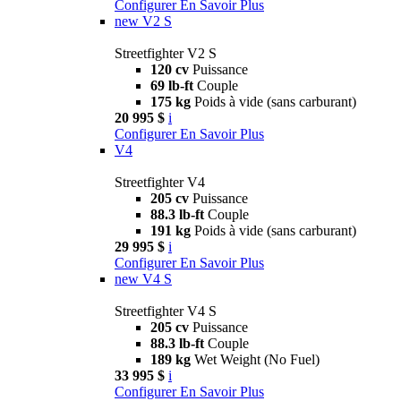
Configurer
En Savoir Plus
new
V2 S
Streetfighter V2 S
120 cv
Puissance
69 lb-ft
Couple
175 kg
Poids à vide (sans carburant)
20 995 $
i
Configurer
En Savoir Plus
V4
Streetfighter V4
205 cv
Puissance
88.3 lb-ft
Couple
191 kg
Poids à vide (sans carburant)
29 995 $
i
Configurer
En Savoir Plus
new
V4 S
Streetfighter V4 S
205 cv
Puissance
88.3 lb-ft
Couple
189 kg
Wet Weight (No Fuel)
33 995 $
i
Configurer
En Savoir Plus