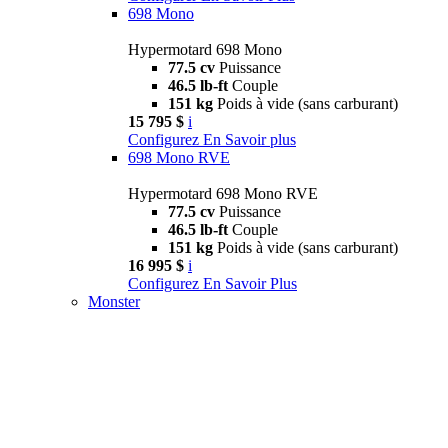
698 Mono
Hypermotard 698 Mono
77.5 cv
Puissance
46.5 lb-ft
Couple
151 kg
Poids à vide (sans carburant)
15 795 $
i
Configurez
En Savoir plus
698 Mono RVE
Hypermotard 698 Mono RVE
77.5 cv
Puissance
46.5 lb-ft
Couple
151 kg
Poids à vide (sans carburant)
16 995 $
i
Configurez
En Savoir Plus
Monster