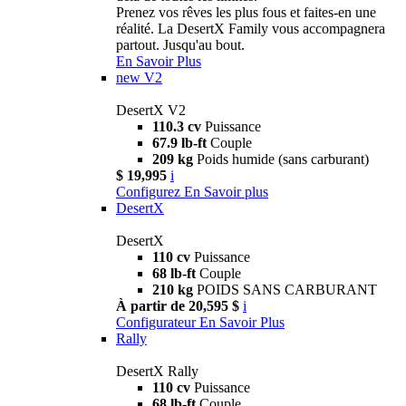
Prenez vos rêves les plus fous et faites-en une
réalité. La DesertX Family vous accompagnera
partout. Jusqu'au bout.
En Savoir Plus
new
V2
DesertX V2
110.3 cv
Puissance
67.9 lb-ft
Couple
209 kg
Poids humide (sans carburant)
$ 19,995
i
Configurez
En Savoir plus
DesertX
DesertX
110 cv
Puissance
68 lb-ft
Couple
210 kg
POIDS SANS CARBURANT
À partir de 20,595 $
i
Configurateur
En Savoir Plus
Rally
DesertX Rally
110 cv
Puissance
68 lb-ft
Couple