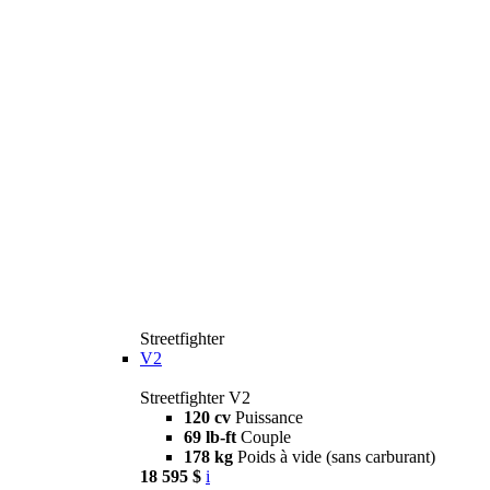
Streetfighter
V2
Streetfighter V2
120 cv
Puissance
69 lb-ft
Couple
178 kg
Poids à vide (sans carburant)
18 595 $
i