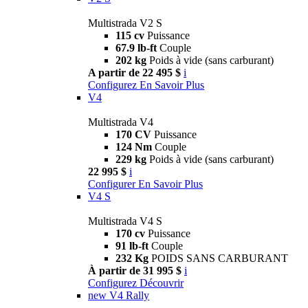
Multistrada V2 S
115 cv
Puissance
67.9 lb-ft
Couple
202 kg
Poids à vide (sans carburant)
A partir de 22 495 $
i
Configurez
En Savoir Plus
V4
Multistrada V4
170 CV
Puissance
124 Nm
Couple
229 kg
Poids à vide (sans carburant)
22 995 $
i
Configurer
En Savoir Plus
V4 S
Multistrada V4 S
170 cv
Puissance
91 lb-ft
Couple
232 Kg
POIDS SANS CARBURANT
À partir de 31 995 $
i
Configurez
Découvrir
new
V4 Rally