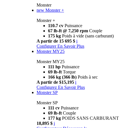
Monster
new
Monster +
Monster +
110.7 cv
Puissance
67 lb-ft @ 7,250 rpm
Couple
175 kg
Poids à vide (sans carburant)
A partir de 15 695 $
i
Configurer
En Savoir Plus
Monster MY25
Monster MY25
111 hp
Puissance
69 lb-ft
Torque
166 kg (366 lb)
Poids à sec
A partir de $15,195
i
Configurez
En Savoir Plus
Monster SP
Monster SP
111 cv
Puissance
69 lb-ft
Couple
177 kg
POIDS SANS CARBURANT
18,895 $
i