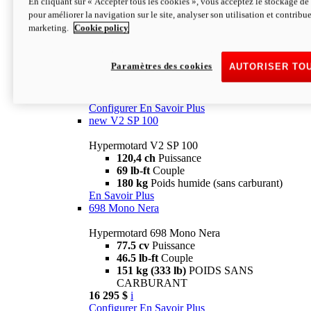
En cliquant sur « Accepter tous les cookies », vous acceptez le stockage de 
Configurer
En Savoir Plus
pour améliorer la navigation sur le site, analyser son utilisation et contribue
new
V2 SP
marketing.
Cookie policy
Hypermotard V2 SP
120,4 ch
Puissance
Paramètres des cookies
AUTORISER TO
69 lb-ft
Couple
180 kg
Poids humide (sans carburant)
22 995 $
i
Configurer
En Savoir Plus
new
V2 SP 100
Hypermotard V2 SP 100
120,4 ch
Puissance
69 lb-ft
Couple
180 kg
Poids humide (sans carburant)
En Savoir Plus
698 Mono Nera
Hypermotard 698 Mono Nera
77.5 cv
Puissance
46.5 lb-ft
Couple
151 kg (333 lb)
POIDS SANS
CARBURANT
16 295 $
i
Configurer
En Savoir Plus