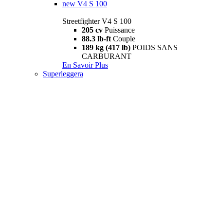
new
V4 S 100
Streetfighter V4 S 100
205 cv
Puissance
88.3 lb-ft
Couple
189 kg (417 lb)
POIDS SANS
CARBURANT
En Savoir Plus
Superleggera