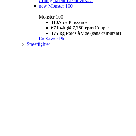
Configurateur
Découvrez-la
new
Monster 100
Monster 100
110.7 cv
Puissance
67 lb-ft @ 7,250 rpm
Couple
175 kg
Poids à vide (sans carburant)
En Savoir Plus
Streetfighter