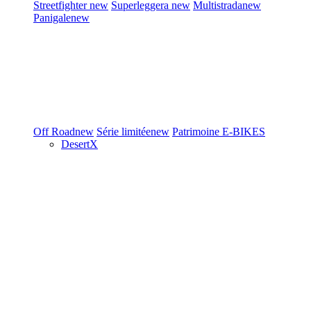
Streetfighter
new
Superleggera
new
Multistrada
new
Panigale
new
Off Road
new
Série limitée
new
Patrimoine
E-BIKES
DesertX