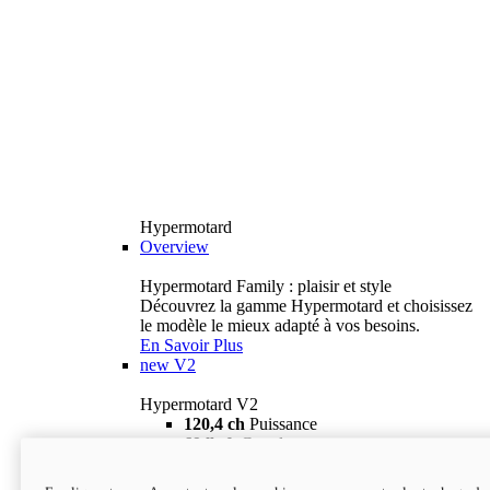
Hypermotard
Overview
Hypermotard Family : plaisir et style
Découvrez la gamme Hypermotard et choisissez
le modèle le mieux adapté à vos besoins.
En Savoir Plus
new
V2
Hypermotard V2
120,4 ch
Puissance
69 lb-ft
Couple
180 kg
Poids humide (sans carburant)
18 895 $
i