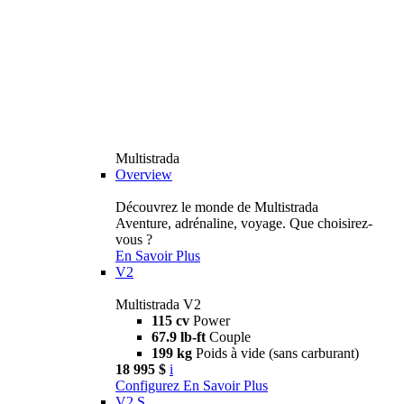
Multistrada
Overview
Découvrez le monde de Multistrada
Aventure, adrénaline, voyage. Que choisirez-
vous ?
En Savoir Plus
V2
Multistrada V2
115 cv
Power
67.9 lb-ft
Couple
199 kg
Poids à vide (sans carburant)
18 995 $
i
Configurez
En Savoir Plus
V2 S