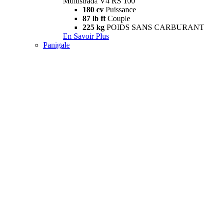
Multistrada V4 RS 100
180 cv
Puissance
87 lb ft
Couple
225 kg
POIDS SANS CARBURANT
En Savoir Plus
Panigale