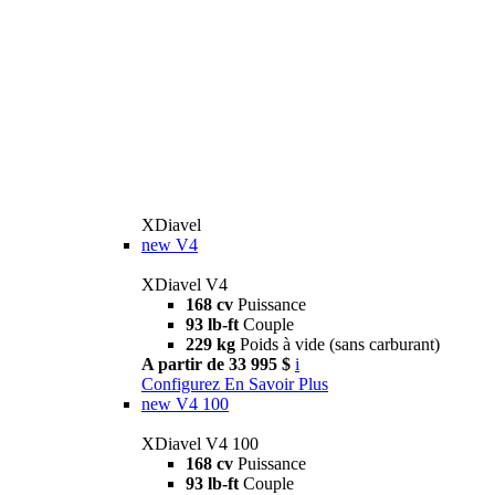
XDiavel
new
V4
XDiavel V4
168 cv
Puissance
93 lb-ft
Couple
229 kg
Poids à vide (sans carburant)
A partir de 33 995 $
i
Configurez
En Savoir Plus
new
V4 100
XDiavel V4 100
168 cv
Puissance
93 lb-ft
Couple