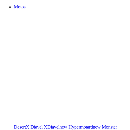
Motos
DesertX
Diavel
XDiavel
new
Hypermotard
new
Monster