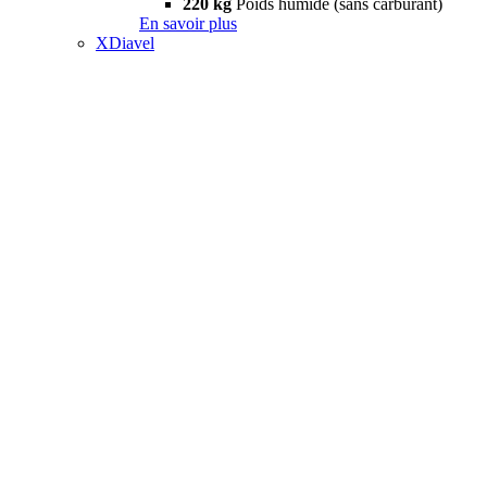
220 kg
Poids humide (sans carburant)
En savoir plus
XDiavel