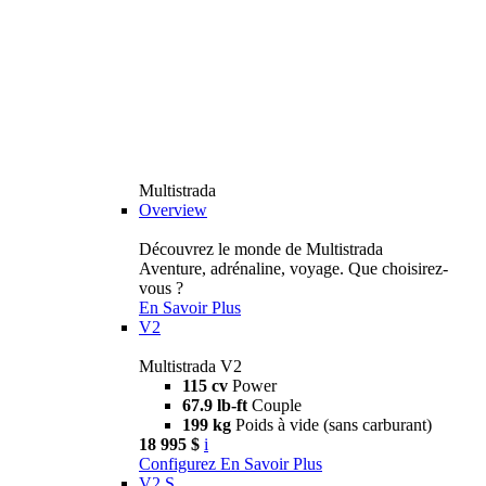
Multistrada
Overview
Découvrez le monde de Multistrada
Aventure, adrénaline, voyage. Que choisirez-
vous ?
En Savoir Plus
V2
Multistrada V2
115 cv
Power
67.9 lb-ft
Couple
199 kg
Poids à vide (sans carburant)
18 995 $
i
Configurez
En Savoir Plus
V2 S