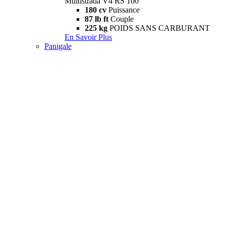
Multistrada V4 RS 100
180 cv
Puissance
87 lb ft
Couple
225 kg
POIDS SANS CARBURANT
En Savoir Plus
Panigale