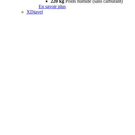
220 kg
Poids humide (sans carburant)
En savoir plus
XDiavel