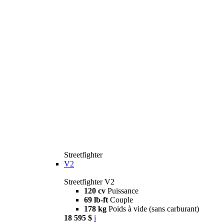
Streetfighter
V2
Streetfighter V2
120 cv
Puissance
69 lb-ft
Couple
178 kg
Poids à vide (sans carburant)
18 595 $
i