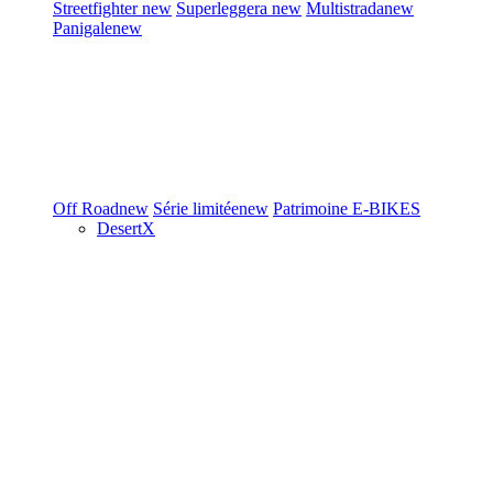
Streetfighter
new
Superleggera
new
Multistrada
new
Panigale
new
Off Road
new
Série limitée
new
Patrimoine
E-BIKES
DesertX