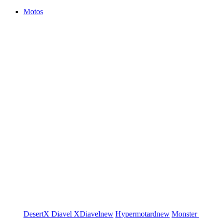
Motos
DesertX
Diavel
XDiavel
new
Hypermotard
new
Monster