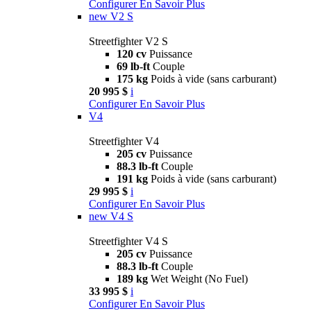
Configurer
En Savoir Plus
new
V2 S
Streetfighter V2 S
120 cv
Puissance
69 lb-ft
Couple
175 kg
Poids à vide (sans carburant)
20 995 $
i
Configurer
En Savoir Plus
V4
Streetfighter V4
205 cv
Puissance
88.3 lb-ft
Couple
191 kg
Poids à vide (sans carburant)
29 995 $
i
Configurer
En Savoir Plus
new
V4 S
Streetfighter V4 S
205 cv
Puissance
88.3 lb-ft
Couple
189 kg
Wet Weight (No Fuel)
33 995 $
i
Configurer
En Savoir Plus