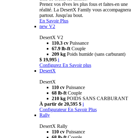
Prenez vos rêves les plus fous et faites-en une
réalité. La DesertX Family vous accompagnera
partout. Jusqu'au bout.
En Savoir Plus
new
V2
DesertX V2
110.3 cv
Puissance
67.9 lb-ft
Couple
209 kg
Poids humide (sans carburant)
$ 19,995
i
Configurez
En Savoir plus
DesertX
DesertX
110 cv
Puissance
68 lb-ft
Couple
210 kg
POIDS SANS CARBURANT
À partir de 20,595 $
i
Configurateur
En Savoir Plus
Rally
DesertX Rally
110 cv
Puissance
68 lb-ft
Couple