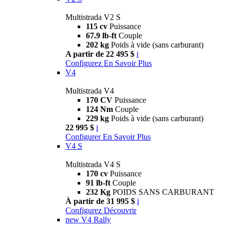
Multistrada V2 S
115 cv
Puissance
67.9 lb-ft
Couple
202 kg
Poids à vide (sans carburant)
A partir de 22 495 $
i
Configurez
En Savoir Plus
V4
Multistrada V4
170 CV
Puissance
124 Nm
Couple
229 kg
Poids à vide (sans carburant)
22 995 $
i
Configurer
En Savoir Plus
V4 S
Multistrada V4 S
170 cv
Puissance
91 lb-ft
Couple
232 Kg
POIDS SANS CARBURANT
À partir de 31 995 $
i
Configurez
Découvrir
new
V4 Rally