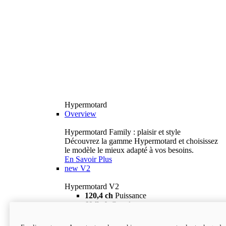
Hypermotard
Overview
Hypermotard Family : plaisir et style
Découvrez la gamme Hypermotard et choisissez
le modèle le mieux adapté à vos besoins.
En Savoir Plus
new
V2
Hypermotard V2
120,4 ch
Puissance
69 lb-ft
Couple
180 kg
Poids humide (sans carburant)
18 895 $
i