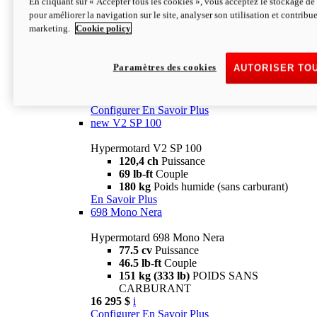
En cliquant sur « Accepter tous les cookies », vous acceptez le stockage de 
Configurer
En Savoir Plus
pour améliorer la navigation sur le site, analyser son utilisation et contribue
new
V2 SP
marketing.
Cookie policy
Hypermotard V2 SP
120,4 ch
Puissance
Paramètres des cookies
AUTORISER TO
69 lb-ft
Couple
180 kg
Poids humide (sans carburant)
22 995 $
i
Configurer
En Savoir Plus
new
V2 SP 100
Hypermotard V2 SP 100
120,4 ch
Puissance
69 lb-ft
Couple
180 kg
Poids humide (sans carburant)
En Savoir Plus
698 Mono Nera
Hypermotard 698 Mono Nera
77.5 cv
Puissance
46.5 lb-ft
Couple
151 kg (333 lb)
POIDS SANS
CARBURANT
16 295 $
i
Configurer
En Savoir Plus