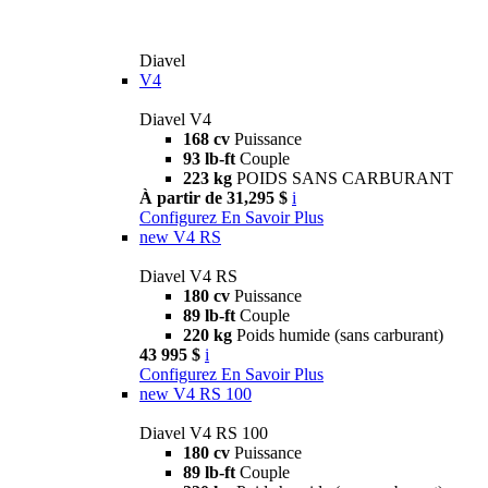
Diavel
V4
Diavel V4
168 cv
Puissance
93 lb-ft
Couple
223 kg
POIDS SANS CARBURANT
À partir de 31,295 $
i
Configurez
En Savoir Plus
new
V4 RS
Diavel V4 RS
180 cv
Puissance
89 lb-ft
Couple
220 kg
Poids humide (sans carburant)
43 995 $
i
Configurez
En Savoir Plus
new
V4 RS 100
Diavel V4 RS 100
180 cv
Puissance
89 lb-ft
Couple