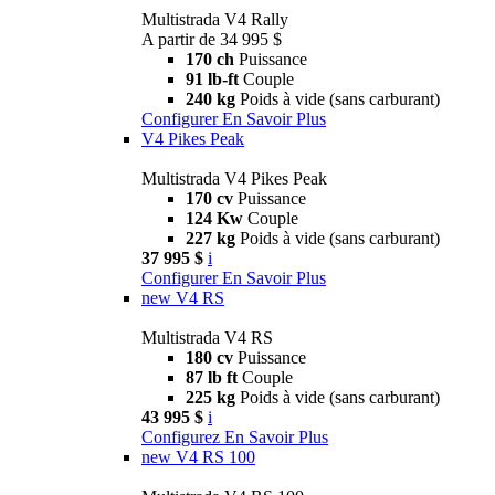
Multistrada V4 Rally
A partir de 34 995 $
170 ch
Puissance
91 lb-ft
Couple
240 kg
Poids à vide (sans carburant)
Configurer
En Savoir Plus
V4 Pikes Peak
Multistrada V4 Pikes Peak
170 cv
Puissance
124 Kw
Couple
227 kg
Poids à vide (sans carburant)
37 995 $
i
Configurer
En Savoir Plus
new
V4 RS
Multistrada V4 RS
180 cv
Puissance
87 lb ft
Couple
225 kg
Poids à vide (sans carburant)
43 995 $
i
Configurez
En Savoir Plus
new
V4 RS 100