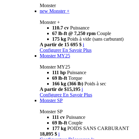
Monster
new
Monster +
Monster +
110.7 cv
Puissance
67 lb-ft @ 7,250 rpm
Couple
175 kg
Poids à vide (sans carburant)
A partir de 15 695 $
i
Configurer
En Savoir Plus
Monster MY25
Monster MY25
111 hp
Puissance
69 lb-ft
Torque
166 kg (366 lb)
Poids à sec
A partir de $15,195
i
Configurez
En Savoir Plus
Monster SP
Monster SP
111 cv
Puissance
69 lb-ft
Couple
177 kg
POIDS SANS CARBURANT
18,895 $
i