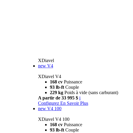
XDiavel
new
V4
XDiavel V4
168 cv
Puissance
93 lb-ft
Couple
229 kg
Poids à vide (sans carburant)
A partir de 33 995 $
i
Configurez
En Savoir Plus
new
V4 100
XDiavel V4 100
168 cv
Puissance
93 lb-ft
Couple