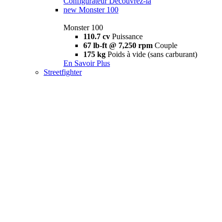
Configurateur
Découvrez-la
new
Monster 100
Monster 100
110.7 cv
Puissance
67 lb-ft @ 7,250 rpm
Couple
175 kg
Poids à vide (sans carburant)
En Savoir Plus
Streetfighter