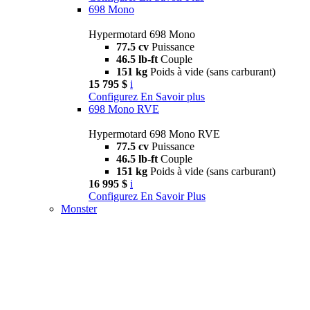
698 Mono
Hypermotard 698 Mono
77.5 cv
Puissance
46.5 lb-ft
Couple
151 kg
Poids à vide (sans carburant)
15 795 $
i
Configurez
En Savoir plus
698 Mono RVE
Hypermotard 698 Mono RVE
77.5 cv
Puissance
46.5 lb-ft
Couple
151 kg
Poids à vide (sans carburant)
16 995 $
i
Configurez
En Savoir Plus
Monster