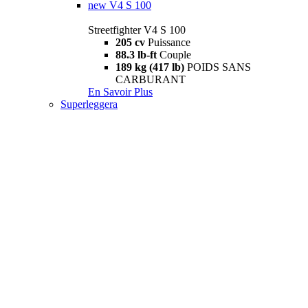
new
V4 S 100
Streetfighter V4 S 100
205 cv
Puissance
88.3 lb-ft
Couple
189 kg (417 lb)
POIDS SANS
CARBURANT
En Savoir Plus
Superleggera