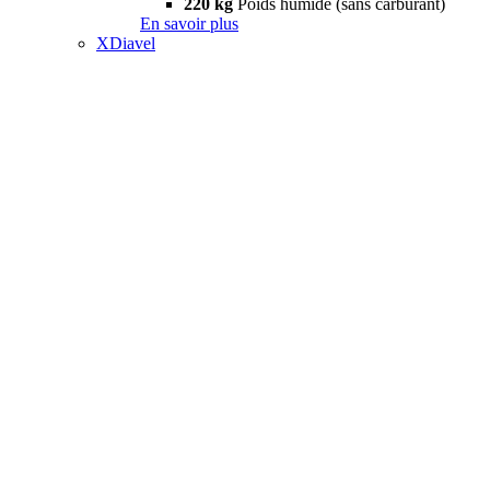
220 kg
Poids humide (sans carburant)
En savoir plus
XDiavel