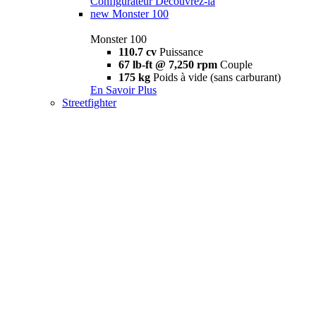
Configurateur
Découvrez-la
new
Monster 100
Monster 100
110.7 cv
Puissance
67 lb-ft @ 7,250 rpm
Couple
175 kg
Poids à vide (sans carburant)
En Savoir Plus
Streetfighter