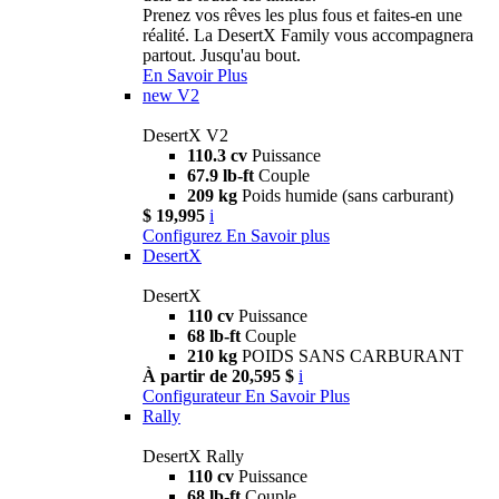
Prenez vos rêves les plus fous et faites-en une
réalité. La DesertX Family vous accompagnera
partout. Jusqu'au bout.
En Savoir Plus
new
V2
DesertX V2
110.3 cv
Puissance
67.9 lb-ft
Couple
209 kg
Poids humide (sans carburant)
$ 19,995
i
Configurez
En Savoir plus
DesertX
DesertX
110 cv
Puissance
68 lb-ft
Couple
210 kg
POIDS SANS CARBURANT
À partir de 20,595 $
i
Configurateur
En Savoir Plus
Rally
DesertX Rally
110 cv
Puissance
68 lb-ft
Couple