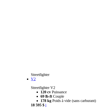
Streetfighter
V2
Streetfighter V2
120 cv
Puissance
69 lb-ft
Couple
178 kg
Poids à vide (sans carburant)
18 595 $
i