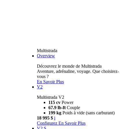
Multistrada
Overview
Découvrez le monde de Multistrada
Aventure, adrénaline, voyage. Que choisirez-
vous ?
En Savoir Plus
V2
Multistrada V2
115 cv
Power
67.9 lb-ft
Couple
199 kg
Poids à vide (sans carburant)
18 995 $
i
Configurez
En Savoir Plus
V2 S