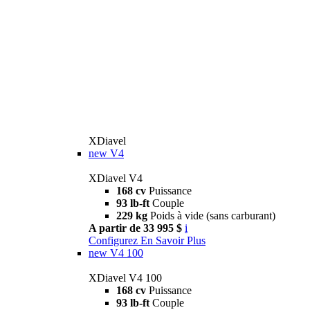
XDiavel
new
V4
XDiavel V4
168 cv
Puissance
93 lb-ft
Couple
229 kg
Poids à vide (sans carburant)
A partir de 33 995 $
i
Configurez
En Savoir Plus
new
V4 100
XDiavel V4 100
168 cv
Puissance
93 lb-ft
Couple