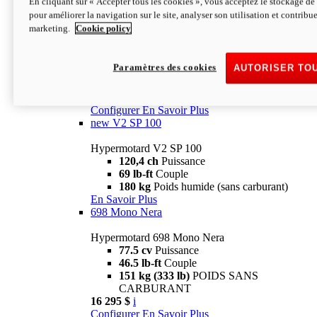
En cliquant sur « Accepter tous les cookies », vous acceptez le stockage de 
Configurer
En Savoir Plus
pour améliorer la navigation sur le site, analyser son utilisation et contribue
new
V2 SP
marketing.
Cookie policy
Hypermotard V2 SP
120,4 ch
Puissance
Paramètres des cookies
AUTORISER TO
69 lb-ft
Couple
180 kg
Poids humide (sans carburant)
22 995 $
i
Configurer
En Savoir Plus
new
V2 SP 100
Hypermotard V2 SP 100
120,4 ch
Puissance
69 lb-ft
Couple
180 kg
Poids humide (sans carburant)
En Savoir Plus
698 Mono Nera
Hypermotard 698 Mono Nera
77.5 cv
Puissance
46.5 lb-ft
Couple
151 kg (333 lb)
POIDS SANS
CARBURANT
16 295 $
i
Configurer
En Savoir Plus