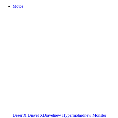
Motos
DesertX
Diavel
XDiavel
new
Hypermotard
new
Monster