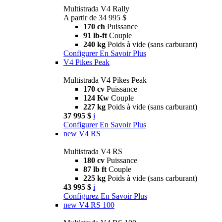
Multistrada V4 Rally
A partir de 34 995 $
170 ch
Puissance
91 lb-ft
Couple
240 kg
Poids à vide (sans carburant)
Configurer
En Savoir Plus
V4 Pikes Peak
Multistrada V4 Pikes Peak
170 cv
Puissance
124 Kw
Couple
227 kg
Poids à vide (sans carburant)
37 995 $
i
Configurer
En Savoir Plus
new
V4 RS
Multistrada V4 RS
180 cv
Puissance
87 lb ft
Couple
225 kg
Poids à vide (sans carburant)
43 995 $
i
Configurez
En Savoir Plus
new
V4 RS 100