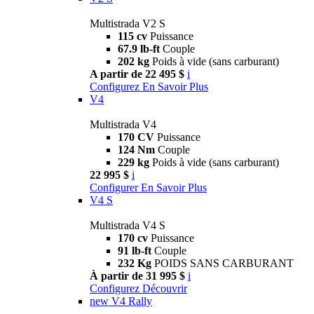
Multistrada V2 S
115 cv
Puissance
67.9 lb-ft
Couple
202 kg
Poids à vide (sans carburant)
A partir de 22 495 $
i
Configurez
En Savoir Plus
V4
Multistrada V4
170 CV
Puissance
124 Nm
Couple
229 kg
Poids à vide (sans carburant)
22 995 $
i
Configurer
En Savoir Plus
V4 S
Multistrada V4 S
170 cv
Puissance
91 lb-ft
Couple
232 Kg
POIDS SANS CARBURANT
À partir de 31 995 $
i
Configurez
Découvrir
new
V4 Rally