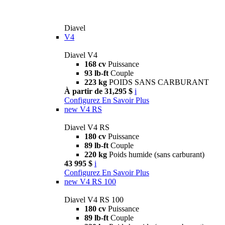
Diavel
V4
Diavel V4
168 cv
Puissance
93 lb-ft
Couple
223 kg
POIDS SANS CARBURANT
À partir de 31,295 $
i
Configurez
En Savoir Plus
new
V4 RS
Diavel V4 RS
180 cv
Puissance
89 lb-ft
Couple
220 kg
Poids humide (sans carburant)
43 995 $
i
Configurez
En Savoir Plus
new
V4 RS 100
Diavel V4 RS 100
180 cv
Puissance
89 lb-ft
Couple