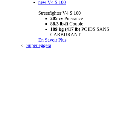
new
V4 S 100
Streetfighter V4 S 100
205 cv
Puissance
88.3 lb-ft
Couple
189 kg (417 lb)
POIDS SANS
CARBURANT
En Savoir Plus
Superleggera