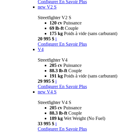
Configurer
En Savoir Plus
new
V2 S
Streetfighter V2 S
120 cv
Puissance
69 lb-ft
Couple
175 kg
Poids à vide (sans carburant)
20 995 $
i
Configurer
En Savoir Plus
V4
Streetfighter V4
205 cv
Puissance
88.3 lb-ft
Couple
191 kg
Poids à vide (sans carburant)
29 995 $
i
Configurer
En Savoir Plus
new
V4 S
Streetfighter V4 S
205 cv
Puissance
88.3 lb-ft
Couple
189 kg
Wet Weight (No Fuel)
33 995 $
i
Configurer
En Savoir Plus