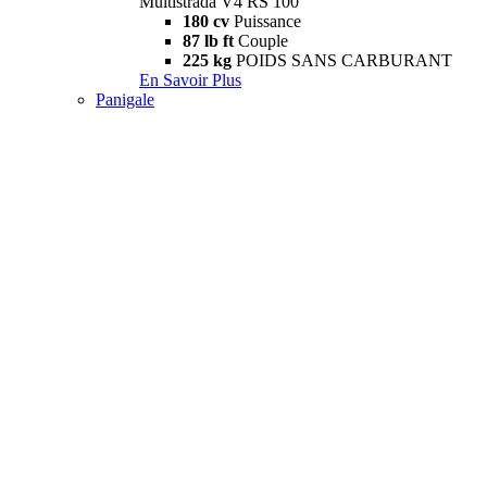
Multistrada V4 RS 100
180 cv
Puissance
87 lb ft
Couple
225 kg
POIDS SANS CARBURANT
En Savoir Plus
Panigale