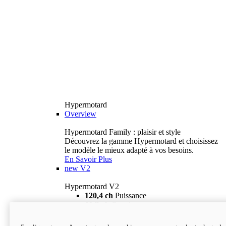
Hypermotard
Overview
Hypermotard Family : plaisir et style
Découvrez la gamme Hypermotard et choisissez
le modèle le mieux adapté à vos besoins.
En Savoir Plus
new
V2
Hypermotard V2
120,4 ch
Puissance
69 lb-ft
Couple
180 kg
Poids humide (sans carburant)
18 895 $
i