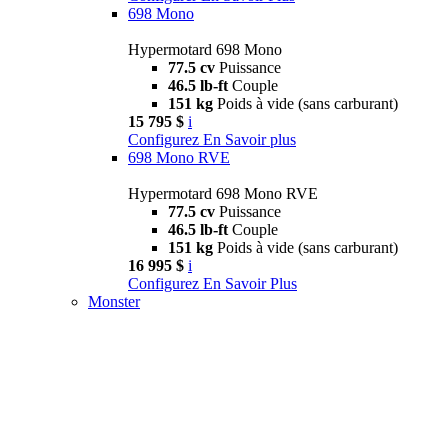
698 Mono
Hypermotard 698 Mono
77.5 cv
Puissance
46.5 lb-ft
Couple
151 kg
Poids à vide (sans carburant)
15 795 $
i
Configurez
En Savoir plus
698 Mono RVE
Hypermotard 698 Mono RVE
77.5 cv
Puissance
46.5 lb-ft
Couple
151 kg
Poids à vide (sans carburant)
16 995 $
i
Configurez
En Savoir Plus
Monster