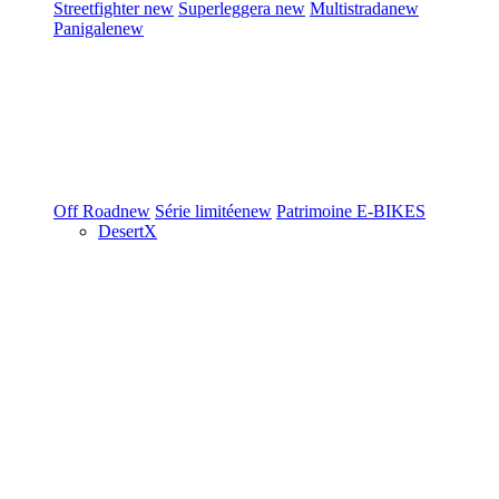
Streetfighter
new
Superleggera
new
Multistrada
new
Panigale
new
Off Road
new
Série limitée
new
Patrimoine
E-BIKES
DesertX