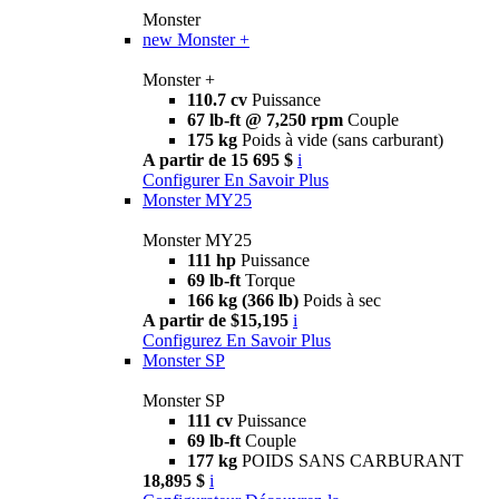
Monster
new
Monster +
Monster +
110.7 cv
Puissance
67 lb-ft @ 7,250 rpm
Couple
175 kg
Poids à vide (sans carburant)
A partir de 15 695 $
i
Configurer
En Savoir Plus
Monster MY25
Monster MY25
111 hp
Puissance
69 lb-ft
Torque
166 kg (366 lb)
Poids à sec
A partir de $15,195
i
Configurez
En Savoir Plus
Monster SP
Monster SP
111 cv
Puissance
69 lb-ft
Couple
177 kg
POIDS SANS CARBURANT
18,895 $
i