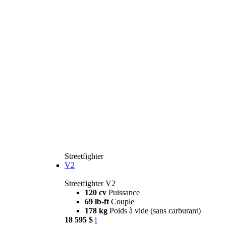
Streetfighter
V2
Streetfighter V2
120 cv
Puissance
69 lb-ft
Couple
178 kg
Poids à vide (sans carburant)
18 595 $
i