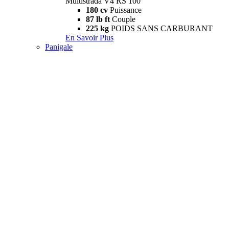
Multistrada V4 RS 100
180 cv
Puissance
87 lb ft
Couple
225 kg
POIDS SANS CARBURANT
En Savoir Plus
Panigale