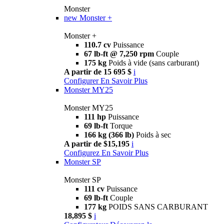
Monster
new
Monster +
Monster +
110.7 cv
Puissance
67 lb-ft @ 7,250 rpm
Couple
175 kg
Poids à vide (sans carburant)
A partir de 15 695 $
i
Configurer
En Savoir Plus
Monster MY25
Monster MY25
111 hp
Puissance
69 lb-ft
Torque
166 kg (366 lb)
Poids à sec
A partir de $15,195
i
Configurez
En Savoir Plus
Monster SP
Monster SP
111 cv
Puissance
69 lb-ft
Couple
177 kg
POIDS SANS CARBURANT
18,895 $
i