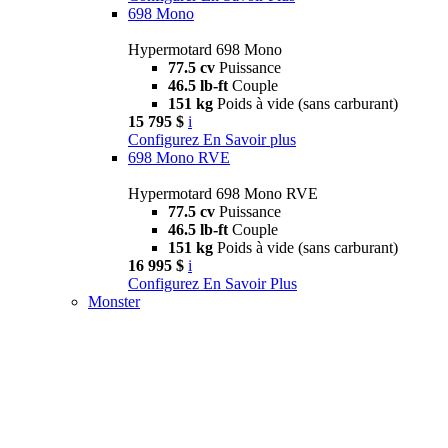
698 Mono
Hypermotard 698 Mono
77.5 cv
Puissance
46.5 lb-ft
Couple
151 kg
Poids à vide (sans carburant)
15 795 $
i
Configurez
En Savoir plus
698 Mono RVE
Hypermotard 698 Mono RVE
77.5 cv
Puissance
46.5 lb-ft
Couple
151 kg
Poids à vide (sans carburant)
16 995 $
i
Configurez
En Savoir Plus
Monster