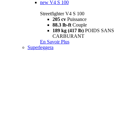
new
V4 S 100
Streetfighter V4 S 100
205 cv
Puissance
88.3 lb-ft
Couple
189 kg (417 lb)
POIDS SANS
CARBURANT
En Savoir Plus
Superleggera