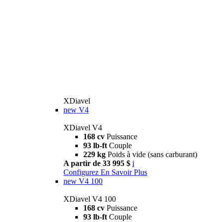
XDiavel
new
V4
XDiavel V4
168 cv
Puissance
93 lb-ft
Couple
229 kg
Poids à vide (sans carburant)
A partir de 33 995 $
i
Configurez
En Savoir Plus
new
V4 100
XDiavel V4 100
168 cv
Puissance
93 lb-ft
Couple