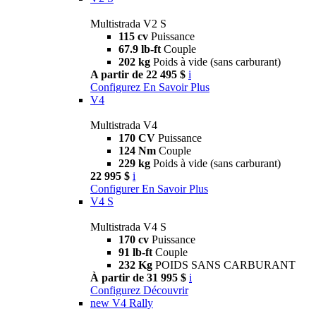
Multistrada V2 S
115 cv
Puissance
67.9 lb-ft
Couple
202 kg
Poids à vide (sans carburant)
A partir de 22 495 $
i
Configurez
En Savoir Plus
V4
Multistrada V4
170 CV
Puissance
124 Nm
Couple
229 kg
Poids à vide (sans carburant)
22 995 $
i
Configurer
En Savoir Plus
V4 S
Multistrada V4 S
170 cv
Puissance
91 lb-ft
Couple
232 Kg
POIDS SANS CARBURANT
À partir de 31 995 $
i
Configurez
Découvrir
new
V4 Rally