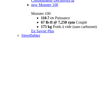
Configurateur
Découvrez-la
new
Monster 100
Monster 100
110.7 cv
Puissance
67 lb-ft @ 7,250 rpm
Couple
175 kg
Poids à vide (sans carburant)
En Savoir Plus
Streetfighter