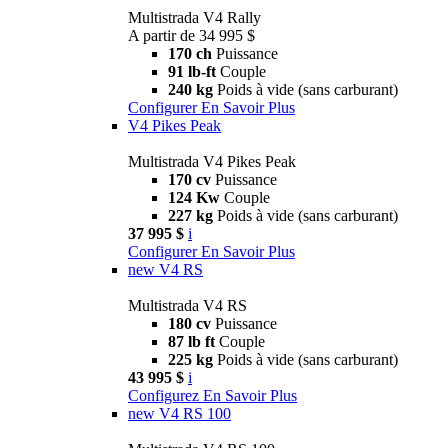
Multistrada V4 Rally
A partir de 34 995 $
170 ch
Puissance
91 lb-ft
Couple
240 kg
Poids à vide (sans carburant)
Configurer
En Savoir Plus
V4 Pikes Peak
Multistrada V4 Pikes Peak
170 cv
Puissance
124 Kw
Couple
227 kg
Poids à vide (sans carburant)
37 995 $
i
Configurer
En Savoir Plus
new
V4 RS
Multistrada V4 RS
180 cv
Puissance
87 lb ft
Couple
225 kg
Poids à vide (sans carburant)
43 995 $
i
Configurez
En Savoir Plus
new
V4 RS 100