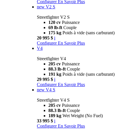
Configurer
En Savoir Plus
new
V2 S
Streetfighter V2 S
120 cv
Puissance
69 lb-ft
Couple
175 kg
Poids à vide (sans carburant)
20 995 $
i
Configurer
En Savoir Plus
V4
Streetfighter V4
205 cv
Puissance
88.3 lb-ft
Couple
191 kg
Poids à vide (sans carburant)
29 995 $
i
Configurer
En Savoir Plus
new
V4 S
Streetfighter V4 S
205 cv
Puissance
88.3 lb-ft
Couple
189 kg
Wet Weight (No Fuel)
33 995 $
i
Configurer
En Savoir Plus