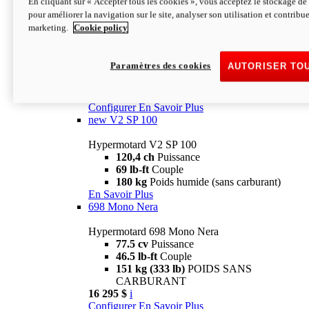
En cliquant sur « Accepter tous les cookies », vous acceptez le stockage de 
Configurer
En Savoir Plus
pour améliorer la navigation sur le site, analyser son utilisation et contribue
new
V2 SP
marketing.
Cookie policy
Hypermotard V2 SP
120,4 ch
Puissance
Paramètres des cookies
AUTORISER TO
69 lb-ft
Couple
180 kg
Poids humide (sans carburant)
22 995 $
i
Configurer
En Savoir Plus
new
V2 SP 100
Hypermotard V2 SP 100
120,4 ch
Puissance
69 lb-ft
Couple
180 kg
Poids humide (sans carburant)
En Savoir Plus
698 Mono Nera
Hypermotard 698 Mono Nera
77.5 cv
Puissance
46.5 lb-ft
Couple
151 kg (333 lb)
POIDS SANS
CARBURANT
16 295 $
i
Configurer
En Savoir Plus