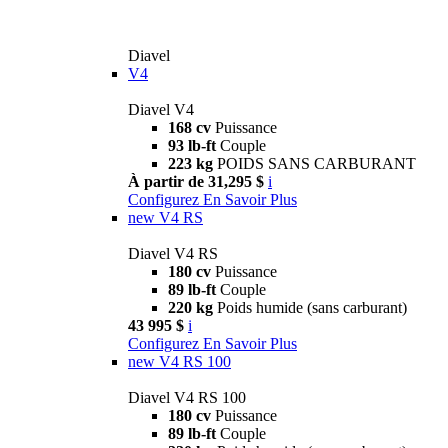
Diavel
V4
Diavel V4
168 cv
Puissance
93 lb-ft
Couple
223 kg
POIDS SANS CARBURANT
À partir de 31,295 $
i
Configurez
En Savoir Plus
new
V4 RS
Diavel V4 RS
180 cv
Puissance
89 lb-ft
Couple
220 kg
Poids humide (sans carburant)
43 995 $
i
Configurez
En Savoir Plus
new
V4 RS 100
Diavel V4 RS 100
180 cv
Puissance
89 lb-ft
Couple