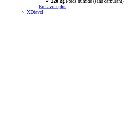
220 kg
Poids humide (sans carburant)
En savoir plus
XDiavel