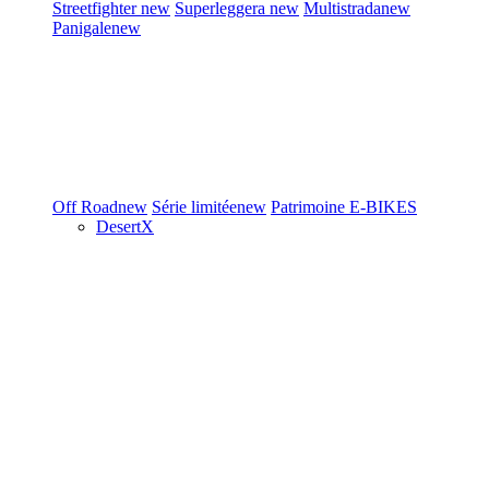
Streetfighter
new
Superleggera
new
Multistrada
new
Panigale
new
Off Road
new
Série limitée
new
Patrimoine
E-BIKES
DesertX