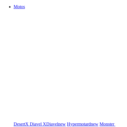
Motos
DesertX
Diavel
XDiavel
new
Hypermotard
new
Monster