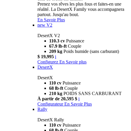
Prenez vos rêves les plus fous et faites-en une
réalité. La DesertX Family vous accompagnera
partout. Jusqu'au bout.
En Savoir Plus
new
V2
DesertX V2
110.3 cv
Puissance
67.9 lb-ft
Couple
209 kg
Poids humide (sans carburant)
$ 19,995
i
Configurez
En Savoir plus
DesertX
DesertX
110 cv
Puissance
68 lb-ft
Couple
210 kg
POIDS SANS CARBURANT
À partir de 20,595 $
i
Configurateur
En Savoir Plus
Rally
DesertX Rally
110 cv
Puissance
68 lb-ft
Couple