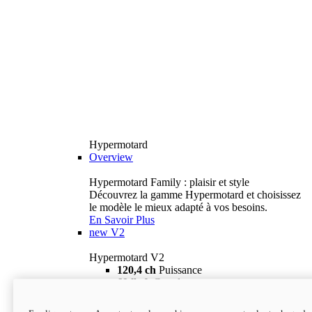
Hypermotard
Overview
Hypermotard Family : plaisir et style
Découvrez la gamme Hypermotard et choisissez
le modèle le mieux adapté à vos besoins.
En Savoir Plus
new
V2
Hypermotard V2
120,4 ch
Puissance
69 lb-ft
Couple
180 kg
Poids humide (sans carburant)
18 895 $
i