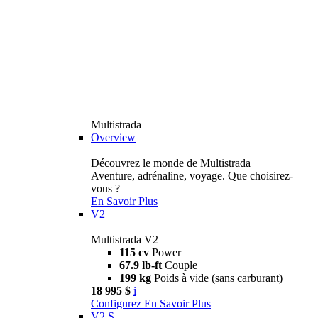
Multistrada
Overview
Découvrez le monde de Multistrada
Aventure, adrénaline, voyage. Que choisirez-
vous ?
En Savoir Plus
V2
Multistrada V2
115 cv
Power
67.9 lb-ft
Couple
199 kg
Poids à vide (sans carburant)
18 995 $
i
Configurez
En Savoir Plus
V2 S