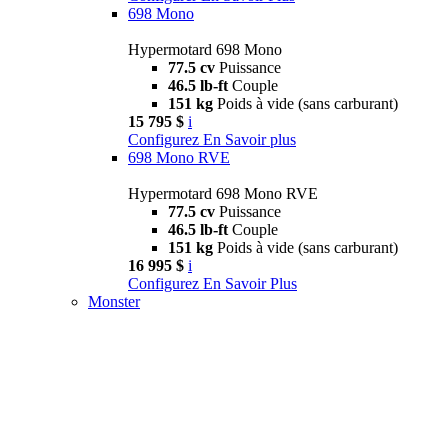
698 Mono
Hypermotard 698 Mono
77.5 cv
Puissance
46.5 lb-ft
Couple
151 kg
Poids à vide (sans carburant)
15 795 $
i
Configurez
En Savoir plus
698 Mono RVE
Hypermotard 698 Mono RVE
77.5 cv
Puissance
46.5 lb-ft
Couple
151 kg
Poids à vide (sans carburant)
16 995 $
i
Configurez
En Savoir Plus
Monster