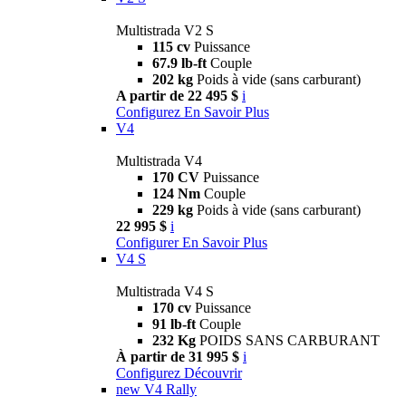
Multistrada V2 S
115 cv
Puissance
67.9 lb-ft
Couple
202 kg
Poids à vide (sans carburant)
A partir de 22 495 $
i
Configurez
En Savoir Plus
V4
Multistrada V4
170 CV
Puissance
124 Nm
Couple
229 kg
Poids à vide (sans carburant)
22 995 $
i
Configurer
En Savoir Plus
V4 S
Multistrada V4 S
170 cv
Puissance
91 lb-ft
Couple
232 Kg
POIDS SANS CARBURANT
À partir de 31 995 $
i
Configurez
Découvrir
new
V4 Rally