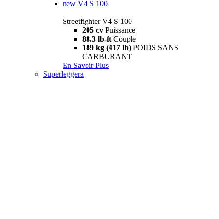
new
V4 S 100
Streetfighter V4 S 100
205 cv
Puissance
88.3 lb-ft
Couple
189 kg (417 lb)
POIDS SANS
CARBURANT
En Savoir Plus
Superleggera