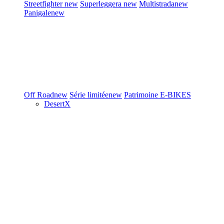
Streetfighter
new
Superleggera
new
Multistrada
new
Panigale
new
Off Road
new
Série limitée
new
Patrimoine
E-BIKES
DesertX