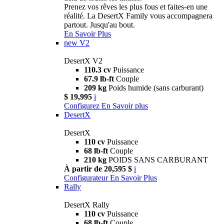
Prenez vos rêves les plus fous et faites-en une
réalité. La DesertX Family vous accompagnera
partout. Jusqu'au bout.
En Savoir Plus
new
V2
DesertX V2
110.3 cv
Puissance
67.9 lb-ft
Couple
209 kg
Poids humide (sans carburant)
$ 19,995
i
Configurez
En Savoir plus
DesertX
DesertX
110 cv
Puissance
68 lb-ft
Couple
210 kg
POIDS SANS CARBURANT
À partir de 20,595 $
i
Configurateur
En Savoir Plus
Rally
DesertX Rally
110 cv
Puissance
68 lb-ft
Couple