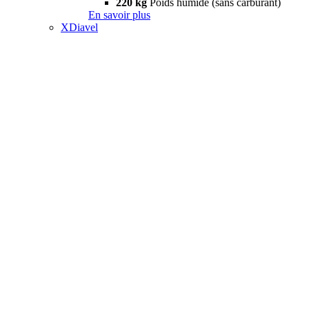
220 kg
Poids humide (sans carburant)
En savoir plus
XDiavel