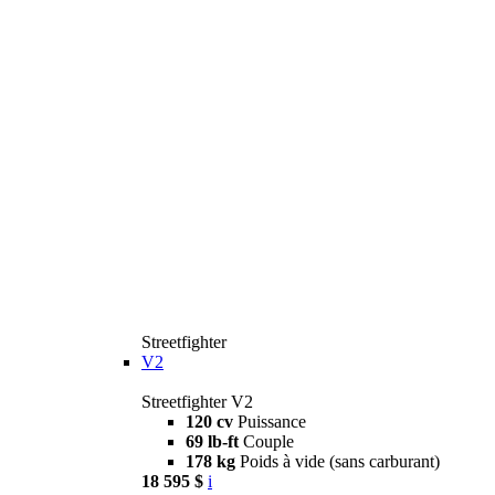
Streetfighter
V2
Streetfighter V2
120 cv
Puissance
69 lb-ft
Couple
178 kg
Poids à vide (sans carburant)
18 595 $
i