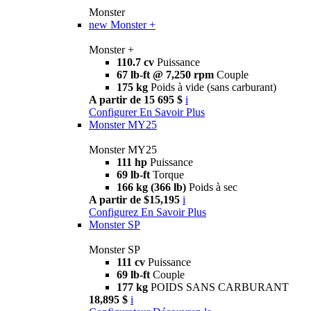
Monster
new
Monster +
Monster +
110.7 cv
Puissance
67 lb-ft @ 7,250 rpm
Couple
175 kg
Poids à vide (sans carburant)
A partir de 15 695 $
i
Configurer
En Savoir Plus
Monster MY25
Monster MY25
111 hp
Puissance
69 lb-ft
Torque
166 kg (366 lb)
Poids à sec
A partir de $15,195
i
Configurez
En Savoir Plus
Monster SP
Monster SP
111 cv
Puissance
69 lb-ft
Couple
177 kg
POIDS SANS CARBURANT
18,895 $
i