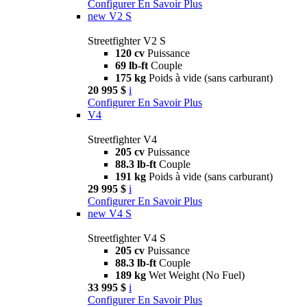
Configurer
En Savoir Plus
new
V2 S
Streetfighter V2 S
120 cv
Puissance
69 lb-ft
Couple
175 kg
Poids à vide (sans carburant)
20 995 $
i
Configurer
En Savoir Plus
V4
Streetfighter V4
205 cv
Puissance
88.3 lb-ft
Couple
191 kg
Poids à vide (sans carburant)
29 995 $
i
Configurer
En Savoir Plus
new
V4 S
Streetfighter V4 S
205 cv
Puissance
88.3 lb-ft
Couple
189 kg
Wet Weight (No Fuel)
33 995 $
i
Configurer
En Savoir Plus