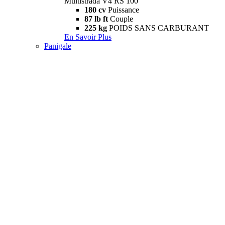
Multistrada V4 RS 100
180 cv
Puissance
87 lb ft
Couple
225 kg
POIDS SANS CARBURANT
En Savoir Plus
Panigale