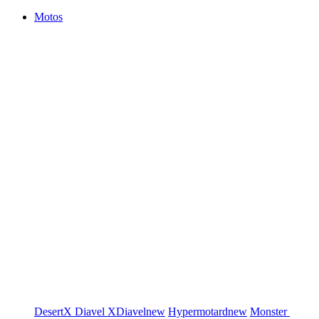
Motos
DesertX
Diavel
XDiavel
new
Hypermotard
new
Monster