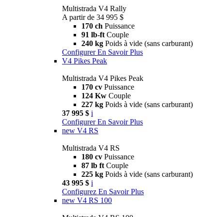
Multistrada V4 Rally
A partir de 34 995 $
170 ch
Puissance
91 lb-ft
Couple
240 kg
Poids à vide (sans carburant)
Configurer
En Savoir Plus
V4 Pikes Peak
Multistrada V4 Pikes Peak
170 cv
Puissance
124 Kw
Couple
227 kg
Poids à vide (sans carburant)
37 995 $
i
Configurer
En Savoir Plus
new
V4 RS
Multistrada V4 RS
180 cv
Puissance
87 lb ft
Couple
225 kg
Poids à vide (sans carburant)
43 995 $
i
Configurez
En Savoir Plus
new
V4 RS 100