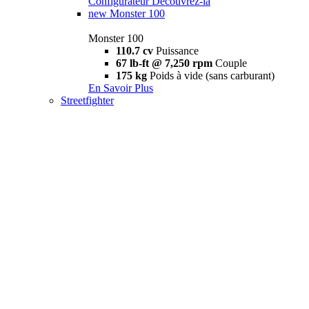
Configurateur
Découvrez-la
new
Monster 100
Monster 100
110.7 cv
Puissance
67 lb-ft @ 7,250 rpm
Couple
175 kg
Poids à vide (sans carburant)
En Savoir Plus
Streetfighter