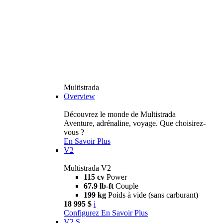
Multistrada
Overview
Découvrez le monde de Multistrada
Aventure, adrénaline, voyage. Que choisirez-
vous ?
En Savoir Plus
V2
Multistrada V2
115 cv
Power
67.9 lb-ft
Couple
199 kg
Poids à vide (sans carburant)
18 995 $
i
Configurez
En Savoir Plus
V2 S