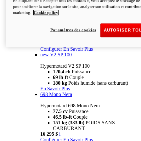
En cliquant sur « Accepter tous les cookies », vous acceptez le stockage de 
Configurer
En Savoir Plus
pour améliorer la navigation sur le site, analyser son utilisation et contribue
new
V2 SP
marketing.
Cookie policy
Hypermotard V2 SP
120,4 ch
Puissance
Paramètres des cookies
AUTORISER TO
69 lb-ft
Couple
180 kg
Poids humide (sans carburant)
22 995 $
i
Configurer
En Savoir Plus
new
V2 SP 100
Hypermotard V2 SP 100
120,4 ch
Puissance
69 lb-ft
Couple
180 kg
Poids humide (sans carburant)
En Savoir Plus
698 Mono Nera
Hypermotard 698 Mono Nera
77.5 cv
Puissance
46.5 lb-ft
Couple
151 kg (333 lb)
POIDS SANS
CARBURANT
16 295 $
i
Configurer
En Savoir Plus