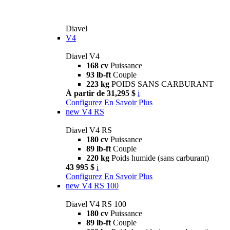
Diavel
V4
Diavel V4
168 cv
Puissance
93 lb-ft
Couple
223 kg
POIDS SANS CARBURANT
À partir de 31,295 $
i
Configurez
En Savoir Plus
new
V4 RS
Diavel V4 RS
180 cv
Puissance
89 lb-ft
Couple
220 kg
Poids humide (sans carburant)
43 995 $
i
Configurez
En Savoir Plus
new
V4 RS 100
Diavel V4 RS 100
180 cv
Puissance
89 lb-ft
Couple