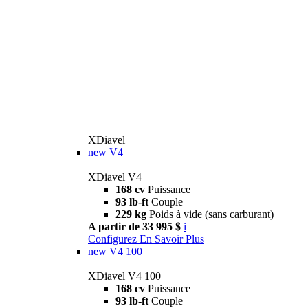
XDiavel
new
V4
XDiavel V4
168 cv
Puissance
93 lb-ft
Couple
229 kg
Poids à vide (sans carburant)
A partir de 33 995 $
i
Configurez
En Savoir Plus
new
V4 100
XDiavel V4 100
168 cv
Puissance
93 lb-ft
Couple