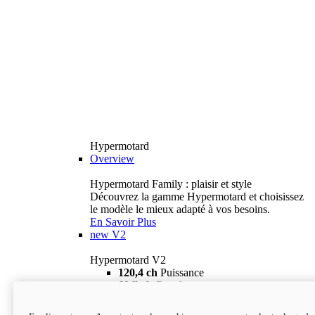
Hypermotard
Overview
Hypermotard Family : plaisir et style
Découvrez la gamme Hypermotard et choisissez
le modèle le mieux adapté à vos besoins.
En Savoir Plus
new
V2
Hypermotard V2
120,4 ch
Puissance
69 lb-ft
Couple
180 kg
Poids humide (sans carburant)
18 895 $
i