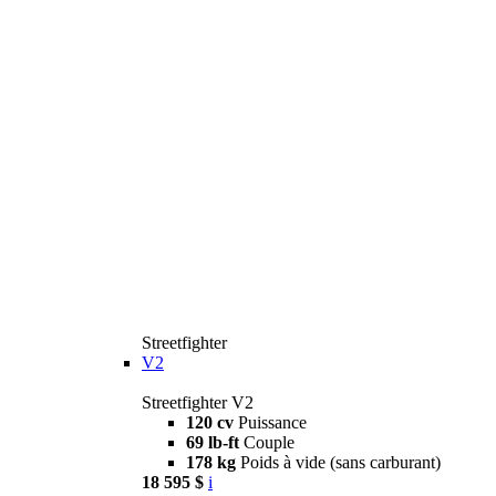
Streetfighter
V2
Streetfighter V2
120 cv
Puissance
69 lb-ft
Couple
178 kg
Poids à vide (sans carburant)
18 595 $
i