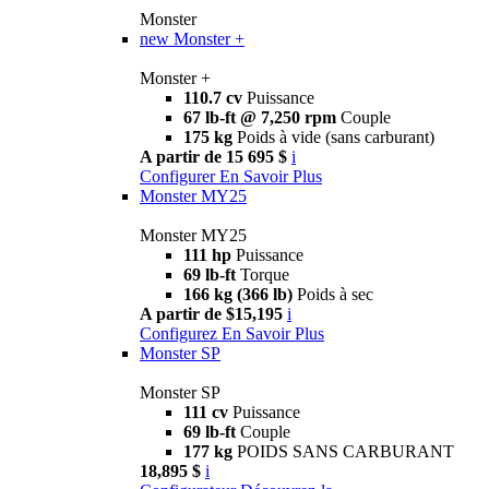
Monster
new
Monster +
Monster +
110.7 cv
Puissance
67 lb-ft @ 7,250 rpm
Couple
175 kg
Poids à vide (sans carburant)
A partir de 15 695 $
i
Configurer
En Savoir Plus
Monster MY25
Monster MY25
111 hp
Puissance
69 lb-ft
Torque
166 kg (366 lb)
Poids à sec
A partir de $15,195
i
Configurez
En Savoir Plus
Monster SP
Monster SP
111 cv
Puissance
69 lb-ft
Couple
177 kg
POIDS SANS CARBURANT
18,895 $
i