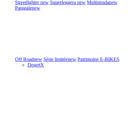
Streetfighter
new
Superleggera
new
Multistrada
new
Panigale
new
Off Road
new
Série limitée
new
Patrimoine
E-BIKES
DesertX