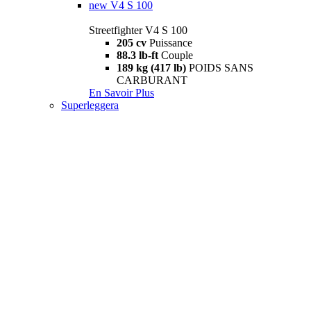
new
V4 S 100
Streetfighter V4 S 100
205 cv
Puissance
88.3 lb-ft
Couple
189 kg (417 lb)
POIDS SANS
CARBURANT
En Savoir Plus
Superleggera