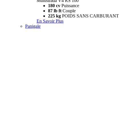
Multistrada V4 RS 100
180 cv
Puissance
87 lb ft
Couple
225 kg
POIDS SANS CARBURANT
En Savoir Plus
Panigale