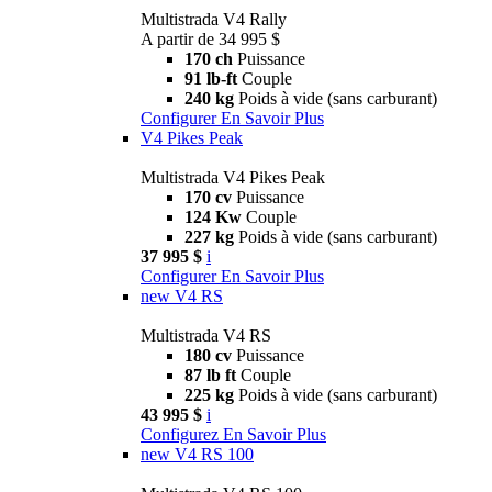
Multistrada V4 Rally
A partir de 34 995 $
170 ch
Puissance
91 lb-ft
Couple
240 kg
Poids à vide (sans carburant)
Configurer
En Savoir Plus
V4 Pikes Peak
Multistrada V4 Pikes Peak
170 cv
Puissance
124 Kw
Couple
227 kg
Poids à vide (sans carburant)
37 995 $
i
Configurer
En Savoir Plus
new
V4 RS
Multistrada V4 RS
180 cv
Puissance
87 lb ft
Couple
225 kg
Poids à vide (sans carburant)
43 995 $
i
Configurez
En Savoir Plus
new
V4 RS 100