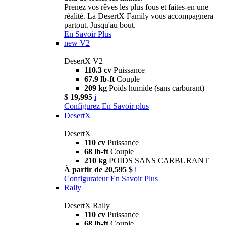
Prenez vos rêves les plus fous et faites-en une
réalité. La DesertX Family vous accompagnera
partout. Jusqu'au bout.
En Savoir Plus
new
V2
DesertX V2
110.3 cv
Puissance
67.9 lb-ft
Couple
209 kg
Poids humide (sans carburant)
$ 19,995
i
Configurez
En Savoir plus
DesertX
DesertX
110 cv
Puissance
68 lb-ft
Couple
210 kg
POIDS SANS CARBURANT
À partir de 20,595 $
i
Configurateur
En Savoir Plus
Rally
DesertX Rally
110 cv
Puissance
68 lb-ft
Couple