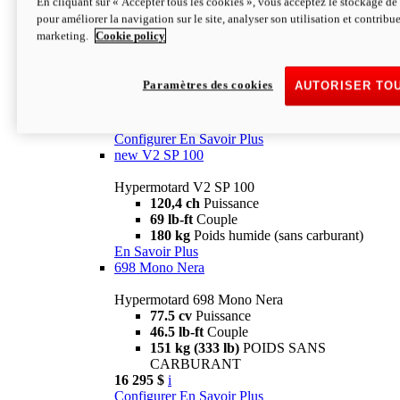
En cliquant sur « Accepter tous les cookies », vous acceptez le stockage de 
Configurer
En Savoir Plus
pour améliorer la navigation sur le site, analyser son utilisation et contribue
new
V2 SP
marketing.
Cookie policy
Hypermotard V2 SP
120,4 ch
Puissance
Paramètres des cookies
AUTORISER TO
69 lb-ft
Couple
180 kg
Poids humide (sans carburant)
22 995 $
i
Configurer
En Savoir Plus
new
V2 SP 100
Hypermotard V2 SP 100
120,4 ch
Puissance
69 lb-ft
Couple
180 kg
Poids humide (sans carburant)
En Savoir Plus
698 Mono Nera
Hypermotard 698 Mono Nera
77.5 cv
Puissance
46.5 lb-ft
Couple
151 kg (333 lb)
POIDS SANS
CARBURANT
16 295 $
i
Configurer
En Savoir Plus