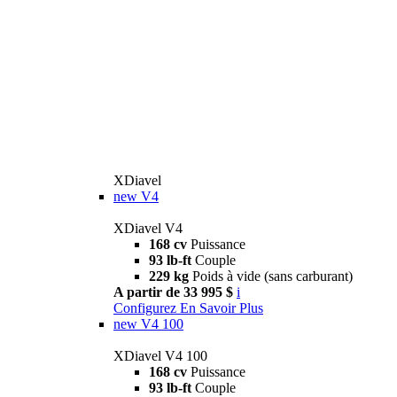
XDiavel
new
V4
XDiavel V4
168 cv
Puissance
93 lb-ft
Couple
229 kg
Poids à vide (sans carburant)
A partir de 33 995 $
i
Configurez
En Savoir Plus
new
V4 100
XDiavel V4 100
168 cv
Puissance
93 lb-ft
Couple