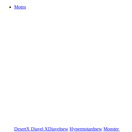
Motos
DesertX
Diavel
XDiavel
new
Hypermotard
new
Monster