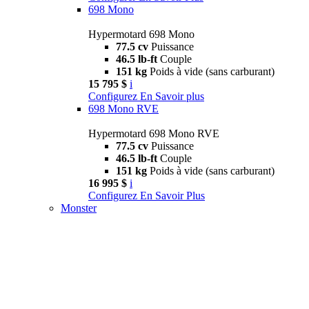
698 Mono
Hypermotard 698 Mono
77.5 cv
Puissance
46.5 lb-ft
Couple
151 kg
Poids à vide (sans carburant)
15 795 $
i
Configurez
En Savoir plus
698 Mono RVE
Hypermotard 698 Mono RVE
77.5 cv
Puissance
46.5 lb-ft
Couple
151 kg
Poids à vide (sans carburant)
16 995 $
i
Configurez
En Savoir Plus
Monster