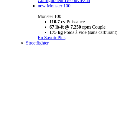
Configurateur
Découvrez-la
new
Monster 100
Monster 100
110.7 cv
Puissance
67 lb-ft @ 7,250 rpm
Couple
175 kg
Poids à vide (sans carburant)
En Savoir Plus
Streetfighter