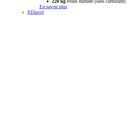
220 kg
Poids humide (sans carburant)
En savoir plus
XDiavel