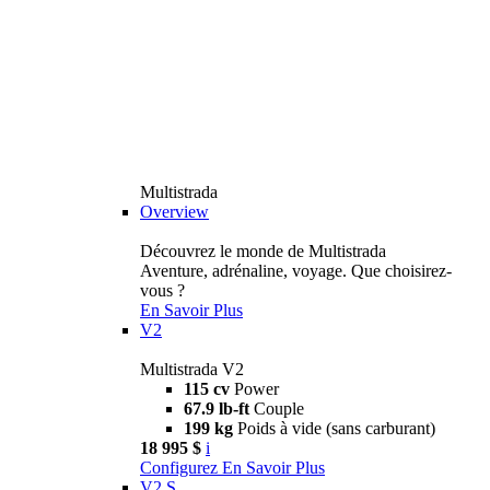
Multistrada
Overview
Découvrez le monde de Multistrada
Aventure, adrénaline, voyage. Que choisirez-
vous ?
En Savoir Plus
V2
Multistrada V2
115 cv
Power
67.9 lb-ft
Couple
199 kg
Poids à vide (sans carburant)
18 995 $
i
Configurez
En Savoir Plus
V2 S