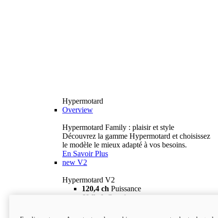
Hypermotard
Overview
Hypermotard Family : plaisir et style
Découvrez la gamme Hypermotard et choisissez
le modèle le mieux adapté à vos besoins.
En Savoir Plus
new
V2
Hypermotard V2
120,4 ch
Puissance
69 lb-ft
Couple
180 kg
Poids humide (sans carburant)
18 895 $
i