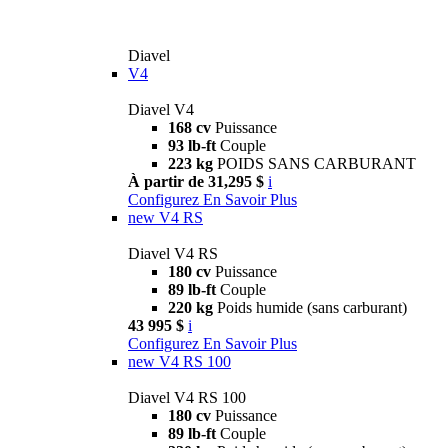
Diavel
V4
Diavel V4
168 cv
Puissance
93 lb-ft
Couple
223 kg
POIDS SANS CARBURANT
À partir de 31,295 $
i
Configurez
En Savoir Plus
new
V4 RS
Diavel V4 RS
180 cv
Puissance
89 lb-ft
Couple
220 kg
Poids humide (sans carburant)
43 995 $
i
Configurez
En Savoir Plus
new
V4 RS 100
Diavel V4 RS 100
180 cv
Puissance
89 lb-ft
Couple