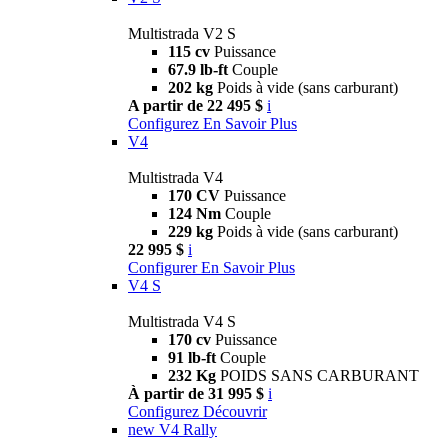
Multistrada V2 S
115 cv
Puissance
67.9 lb-ft
Couple
202 kg
Poids à vide (sans carburant)
A partir de 22 495 $
i
Configurez
En Savoir Plus
V4
Multistrada V4
170 CV
Puissance
124 Nm
Couple
229 kg
Poids à vide (sans carburant)
22 995 $
i
Configurer
En Savoir Plus
V4 S
Multistrada V4 S
170 cv
Puissance
91 lb-ft
Couple
232 Kg
POIDS SANS CARBURANT
À partir de 31 995 $
i
Configurez
Découvrir
new
V4 Rally