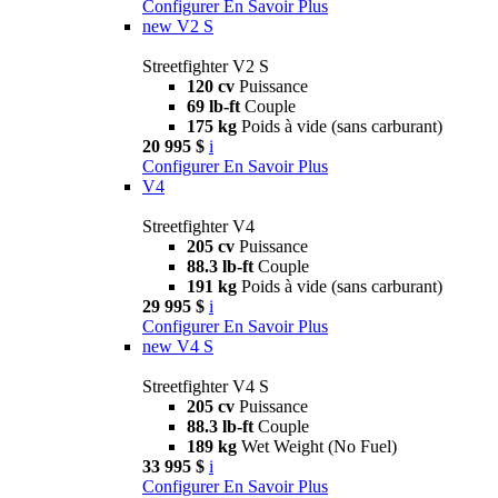
Configurer
En Savoir Plus
new
V2 S
Streetfighter V2 S
120 cv
Puissance
69 lb-ft
Couple
175 kg
Poids à vide (sans carburant)
20 995 $
i
Configurer
En Savoir Plus
V4
Streetfighter V4
205 cv
Puissance
88.3 lb-ft
Couple
191 kg
Poids à vide (sans carburant)
29 995 $
i
Configurer
En Savoir Plus
new
V4 S
Streetfighter V4 S
205 cv
Puissance
88.3 lb-ft
Couple
189 kg
Wet Weight (No Fuel)
33 995 $
i
Configurer
En Savoir Plus