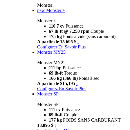
Monster
new
Monster +
Monster +
110.7 cv
Puissance
67 lb-ft @ 7,250 rpm
Couple
175 kg
Poids à vide (sans carburant)
A partir de 15 695 $
i
Configurer
En Savoir Plus
Monster MY25
Monster MY25
111 hp
Puissance
69 lb-ft
Torque
166 kg (366 lb)
Poids à sec
A partir de $15,195
i
Configurez
En Savoir Plus
Monster SP
Monster SP
111 cv
Puissance
69 lb-ft
Couple
177 kg
POIDS SANS CARBURANT
18,895 $
i