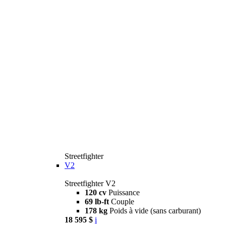
Streetfighter
V2
Streetfighter V2
120 cv
Puissance
69 lb-ft
Couple
178 kg
Poids à vide (sans carburant)
18 595 $
i