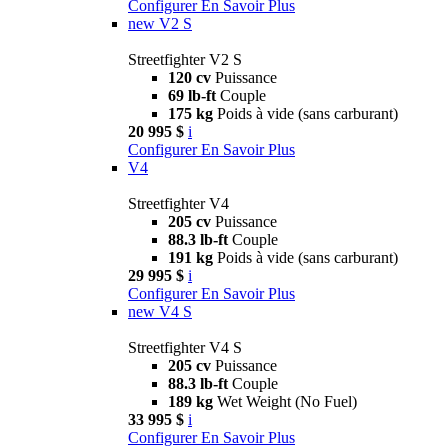
Configurer
En Savoir Plus
new
V2 S
Streetfighter V2 S
120 cv
Puissance
69 lb-ft
Couple
175 kg
Poids à vide (sans carburant)
20 995 $
i
Configurer
En Savoir Plus
V4
Streetfighter V4
205 cv
Puissance
88.3 lb-ft
Couple
191 kg
Poids à vide (sans carburant)
29 995 $
i
Configurer
En Savoir Plus
new
V4 S
Streetfighter V4 S
205 cv
Puissance
88.3 lb-ft
Couple
189 kg
Wet Weight (No Fuel)
33 995 $
i
Configurer
En Savoir Plus