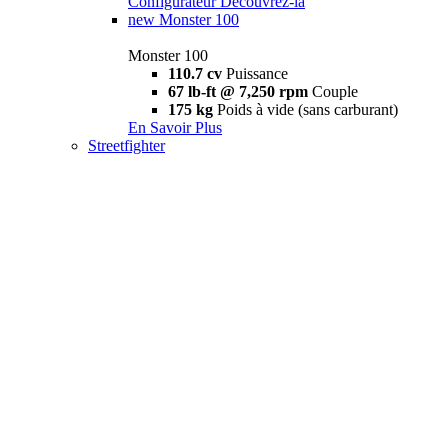
Configurateur
Découvrez-la
new
Monster 100
Monster 100
110.7 cv
Puissance
67 lb-ft @ 7,250 rpm
Couple
175 kg
Poids à vide (sans carburant)
En Savoir Plus
Streetfighter