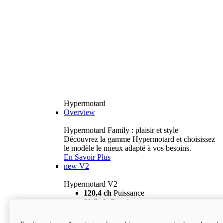
Hypermotard
Overview
Hypermotard Family : plaisir et style
Découvrez la gamme Hypermotard et choisissez
le modèle le mieux adapté à vos besoins.
En Savoir Plus
new
V2
Hypermotard V2
120,4 ch
Puissance
69 lb-ft
Couple
180 kg
Poids humide (sans carburant)
18 895 $
i