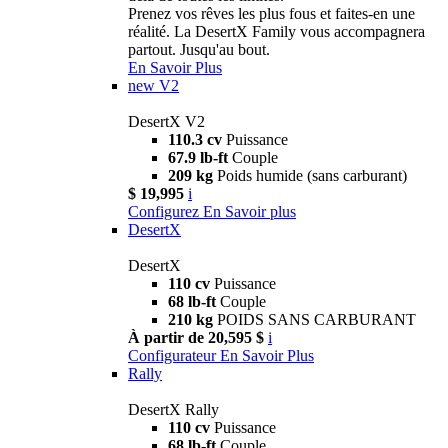
Prenez vos rêves les plus fous et faites-en une
réalité. La DesertX Family vous accompagnera
partout. Jusqu'au bout.
En Savoir Plus
new
V2
DesertX V2
110.3 cv
Puissance
67.9 lb-ft
Couple
209 kg
Poids humide (sans carburant)
$ 19,995
i
Configurez
En Savoir plus
DesertX
DesertX
110 cv
Puissance
68 lb-ft
Couple
210 kg
POIDS SANS CARBURANT
À partir de 20,595 $
i
Configurateur
En Savoir Plus
Rally
DesertX Rally
110 cv
Puissance
68 lb-ft
Couple