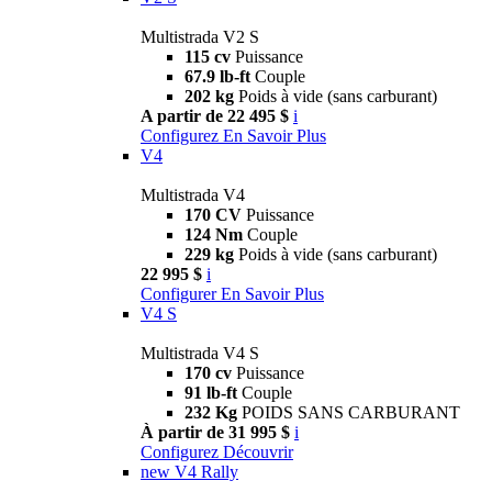
Multistrada V2 S
115 cv
Puissance
67.9 lb-ft
Couple
202 kg
Poids à vide (sans carburant)
A partir de 22 495 $
i
Configurez
En Savoir Plus
V4
Multistrada V4
170 CV
Puissance
124 Nm
Couple
229 kg
Poids à vide (sans carburant)
22 995 $
i
Configurer
En Savoir Plus
V4 S
Multistrada V4 S
170 cv
Puissance
91 lb-ft
Couple
232 Kg
POIDS SANS CARBURANT
À partir de 31 995 $
i
Configurez
Découvrir
new
V4 Rally