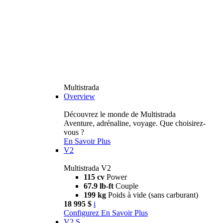
Multistrada
Overview
Découvrez le monde de Multistrada
Aventure, adrénaline, voyage. Que choisirez-
vous ?
En Savoir Plus
V2
Multistrada V2
115 cv
Power
67.9 lb-ft
Couple
199 kg
Poids à vide (sans carburant)
18 995 $
i
Configurez
En Savoir Plus
V2 S