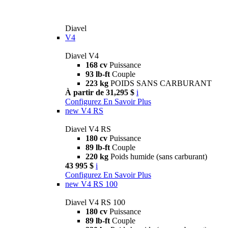
Diavel
V4
Diavel V4
168 cv
Puissance
93 lb-ft
Couple
223 kg
POIDS SANS CARBURANT
À partir de 31,295 $
i
Configurez
En Savoir Plus
new
V4 RS
Diavel V4 RS
180 cv
Puissance
89 lb-ft
Couple
220 kg
Poids humide (sans carburant)
43 995 $
i
Configurez
En Savoir Plus
new
V4 RS 100
Diavel V4 RS 100
180 cv
Puissance
89 lb-ft
Couple