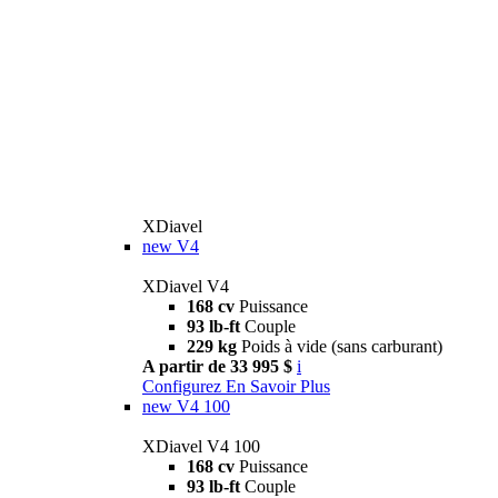
XDiavel
new
V4
XDiavel V4
168 cv
Puissance
93 lb-ft
Couple
229 kg
Poids à vide (sans carburant)
A partir de 33 995 $
i
Configurez
En Savoir Plus
new
V4 100
XDiavel V4 100
168 cv
Puissance
93 lb-ft
Couple