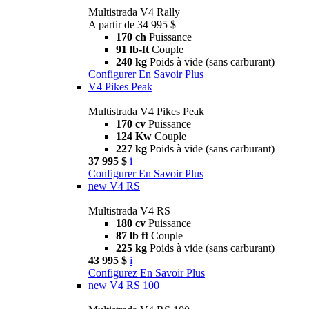
Multistrada V4 Rally
A partir de 34 995 $
170 ch
Puissance
91 lb-ft
Couple
240 kg
Poids à vide (sans carburant)
Configurer
En Savoir Plus
V4 Pikes Peak
Multistrada V4 Pikes Peak
170 cv
Puissance
124 Kw
Couple
227 kg
Poids à vide (sans carburant)
37 995 $
i
Configurer
En Savoir Plus
new
V4 RS
Multistrada V4 RS
180 cv
Puissance
87 lb ft
Couple
225 kg
Poids à vide (sans carburant)
43 995 $
i
Configurez
En Savoir Plus
new
V4 RS 100