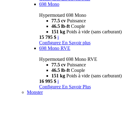
698 Mono
Hypermotard 698 Mono
77.5 cv
Puissance
46.5 lb-ft
Couple
151 kg
Poids à vide (sans carburant)
15 795 $
i
Configurez
En Savoir plus
698 Mono RVE
Hypermotard 698 Mono RVE
77.5 cv
Puissance
46.5 lb-ft
Couple
151 kg
Poids à vide (sans carburant)
16 995 $
i
Configurez
En Savoir Plus
Monster