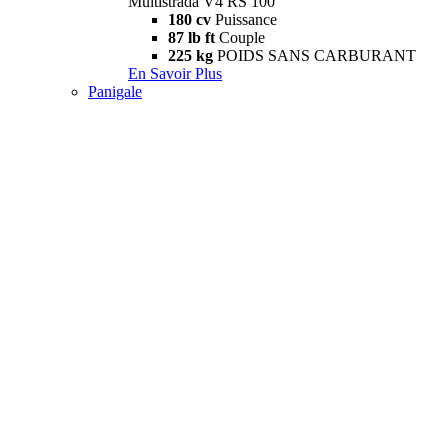
Multistrada V4 RS 100
180 cv
Puissance
87 lb ft
Couple
225 kg
POIDS SANS CARBURANT
En Savoir Plus
Panigale