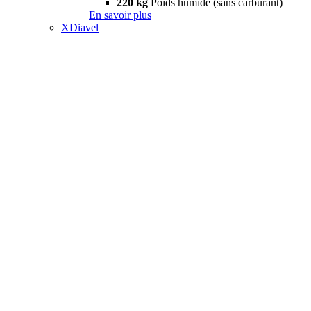
220 kg
Poids humide (sans carburant)
En savoir plus
XDiavel