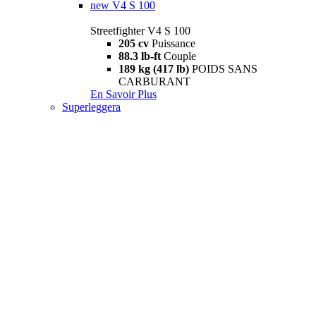
new
V4 S 100
Streetfighter V4 S 100
205 cv
Puissance
88.3 lb-ft
Couple
189 kg (417 lb)
POIDS SANS
CARBURANT
En Savoir Plus
Superleggera