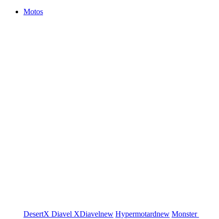
Motos
DesertX
Diavel
XDiavel
new
Hypermotard
new
Monster