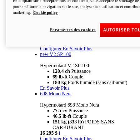
En cliquant sur « Accepter tous les cookies », vous acceptez le stockage de 
Configurer
En Savoir Plus
pour améliorer la navigation sur le site, analyser son utilisation et contribue
new
V2 SP
marketing.
Cookie policy
Hypermotard V2 SP
120,4 ch
Puissance
Paramètres des cookies
AUTORISER TO
69 lb-ft
Couple
180 kg
Poids humide (sans carburant)
22 995 $
i
Configurer
En Savoir Plus
new
V2 SP 100
Hypermotard V2 SP 100
120,4 ch
Puissance
69 lb-ft
Couple
180 kg
Poids humide (sans carburant)
En Savoir Plus
698 Mono Nera
Hypermotard 698 Mono Nera
77.5 cv
Puissance
46.5 lb-ft
Couple
151 kg (333 lb)
POIDS SANS
CARBURANT
16 295 $
i
Configurer
En Savoir Plus