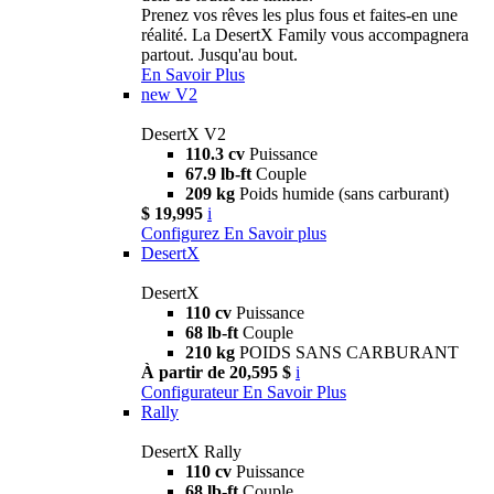
Prenez vos rêves les plus fous et faites-en une
réalité. La DesertX Family vous accompagnera
partout. Jusqu'au bout.
En Savoir Plus
new
V2
DesertX V2
110.3 cv
Puissance
67.9 lb-ft
Couple
209 kg
Poids humide (sans carburant)
$ 19,995
i
Configurez
En Savoir plus
DesertX
DesertX
110 cv
Puissance
68 lb-ft
Couple
210 kg
POIDS SANS CARBURANT
À partir de 20,595 $
i
Configurateur
En Savoir Plus
Rally
DesertX Rally
110 cv
Puissance
68 lb-ft
Couple