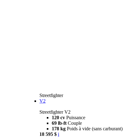
Streetfighter
V2
Streetfighter V2
120 cv
Puissance
69 lb-ft
Couple
178 kg
Poids à vide (sans carburant)
18 595 $
i