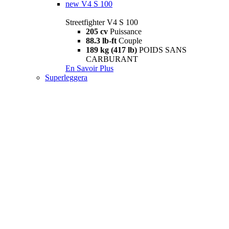
new
V4 S 100
Streetfighter V4 S 100
205 cv
Puissance
88.3 lb-ft
Couple
189 kg (417 lb)
POIDS SANS
CARBURANT
En Savoir Plus
Superleggera