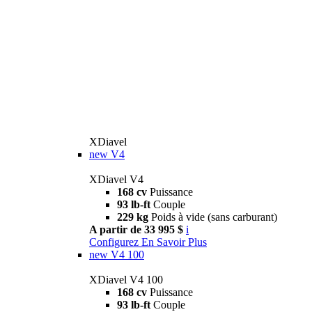
XDiavel
new
V4
XDiavel V4
168 cv
Puissance
93 lb-ft
Couple
229 kg
Poids à vide (sans carburant)
A partir de 33 995 $
i
Configurez
En Savoir Plus
new
V4 100
XDiavel V4 100
168 cv
Puissance
93 lb-ft
Couple