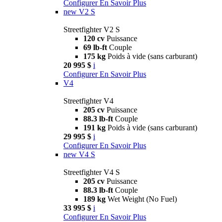
Configurer
En Savoir Plus
new
V2 S
Streetfighter V2 S
120 cv
Puissance
69 lb-ft
Couple
175 kg
Poids à vide (sans carburant)
20 995 $
i
Configurer
En Savoir Plus
V4
Streetfighter V4
205 cv
Puissance
88.3 lb-ft
Couple
191 kg
Poids à vide (sans carburant)
29 995 $
i
Configurer
En Savoir Plus
new
V4 S
Streetfighter V4 S
205 cv
Puissance
88.3 lb-ft
Couple
189 kg
Wet Weight (No Fuel)
33 995 $
i
Configurer
En Savoir Plus