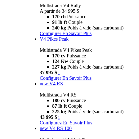
Multistrada V4 Rally
A partir de 34 995 $
170 ch
Puissance
91 lb-ft
Couple
240 kg
Poids à vide (sans carburant)
Configurer
En Savoir Plus
V4 Pikes Peak
Multistrada V4 Pikes Peak
170 cv
Puissance
124 Kw
Couple
227 kg
Poids à vide (sans carburant)
37 995 $
i
Configurer
En Savoir Plus
new
V4 RS
Multistrada V4 RS
180 cv
Puissance
87 lb ft
Couple
225 kg
Poids à vide (sans carburant)
43 995 $
i
Configurez
En Savoir Plus
new
V4 RS 100