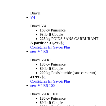
Diavel
V4
Diavel V4
168 cv
Puissance
93 lb-ft
Couple
223 kg
POIDS SANS CARBURANT
À partir de 31,295 $
i
Configurez
En Savoir Plus
new
V4 RS
Diavel V4 RS
180 cv
Puissance
89 lb-ft
Couple
220 kg
Poids humide (sans carburant)
43 995 $
i
Configurez
En Savoir Plus
new
V4 RS 100
Diavel V4 RS 100
180 cv
Puissance
89 lb-ft
Couple