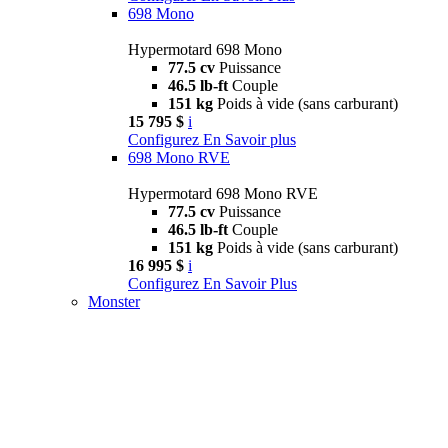
698 Mono
Hypermotard 698 Mono
77.5 cv
Puissance
46.5 lb-ft
Couple
151 kg
Poids à vide (sans carburant)
15 795 $
i
Configurez
En Savoir plus
698 Mono RVE
Hypermotard 698 Mono RVE
77.5 cv
Puissance
46.5 lb-ft
Couple
151 kg
Poids à vide (sans carburant)
16 995 $
i
Configurez
En Savoir Plus
Monster