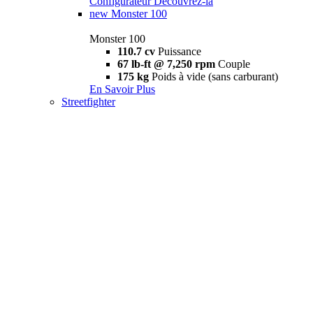
Configurateur
Découvrez-la
new
Monster 100
Monster 100
110.7 cv
Puissance
67 lb-ft @ 7,250 rpm
Couple
175 kg
Poids à vide (sans carburant)
En Savoir Plus
Streetfighter