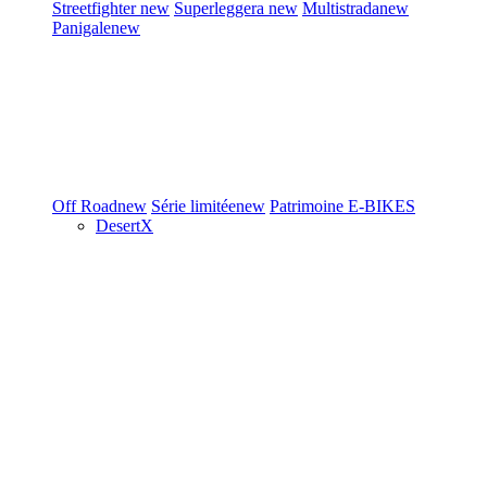
Streetfighter
new
Superleggera
new
Multistrada
new
Panigale
new
Off Road
new
Série limitée
new
Patrimoine
E-BIKES
DesertX