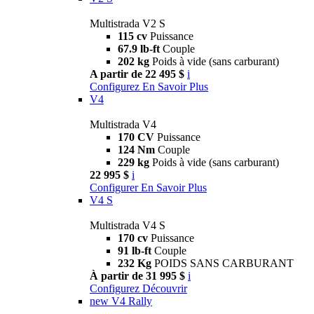
Multistrada V2 S
115 cv
Puissance
67.9 lb-ft
Couple
202 kg
Poids à vide (sans carburant)
A partir de 22 495 $
i
Configurez
En Savoir Plus
V4
Multistrada V4
170 CV
Puissance
124 Nm
Couple
229 kg
Poids à vide (sans carburant)
22 995 $
i
Configurer
En Savoir Plus
V4 S
Multistrada V4 S
170 cv
Puissance
91 lb-ft
Couple
232 Kg
POIDS SANS CARBURANT
À partir de 31 995 $
i
Configurez
Découvrir
new
V4 Rally