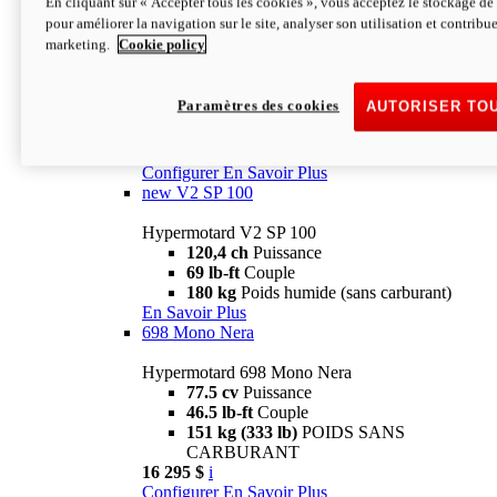
En cliquant sur « Accepter tous les cookies », vous acceptez le stockage de 
Configurer
En Savoir Plus
pour améliorer la navigation sur le site, analyser son utilisation et contribue
new
V2 SP
marketing.
Cookie policy
Hypermotard V2 SP
120,4 ch
Puissance
Paramètres des cookies
AUTORISER TO
69 lb-ft
Couple
180 kg
Poids humide (sans carburant)
22 995 $
i
Configurer
En Savoir Plus
new
V2 SP 100
Hypermotard V2 SP 100
120,4 ch
Puissance
69 lb-ft
Couple
180 kg
Poids humide (sans carburant)
En Savoir Plus
698 Mono Nera
Hypermotard 698 Mono Nera
77.5 cv
Puissance
46.5 lb-ft
Couple
151 kg (333 lb)
POIDS SANS
CARBURANT
16 295 $
i
Configurer
En Savoir Plus