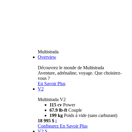
Multistrada
Overview
Découvrez le monde de Multistrada
Aventure, adrénaline, voyage. Que choisirez-
vous ?
En Savoir Plus
V2
Multistrada V2
115 cv
Power
67.9 lb-ft
Couple
199 kg
Poids à vide (sans carburant)
18 995 $
i
Configurez
En Savoir Plus
V2 S