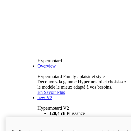
Hypermotard
Overview
Hypermotard Family : plaisir et style
Découvrez la gamme Hypermotard et choisissez
le modèle le mieux adapté à vos besoins.
En Savoir Plus
new
V2
Hypermotard V2
120,4 ch
Puissance
69 lb-ft
Couple
180 kg
Poids humide (sans carburant)
18 895 $
i