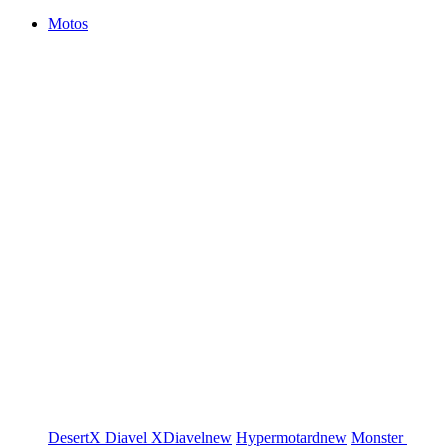
Motos
DesertX
Diavel
XDiavel
new
Hypermotard
new
Monster