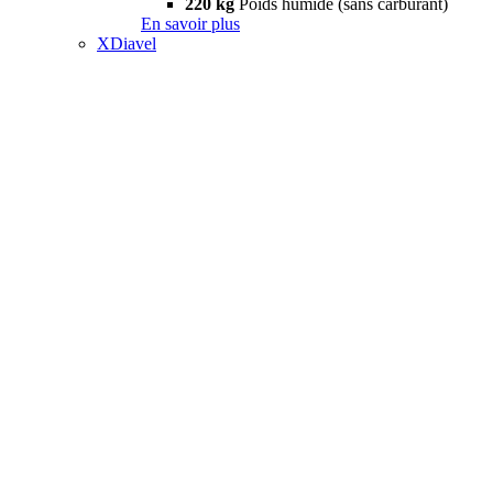
220 kg
Poids humide (sans carburant)
En savoir plus
XDiavel