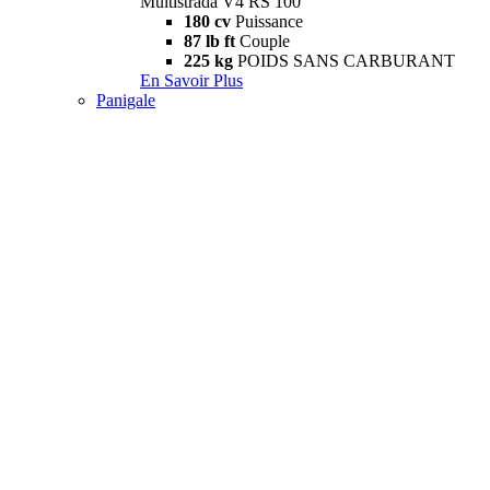
Multistrada V4 RS 100
180 cv
Puissance
87 lb ft
Couple
225 kg
POIDS SANS CARBURANT
En Savoir Plus
Panigale