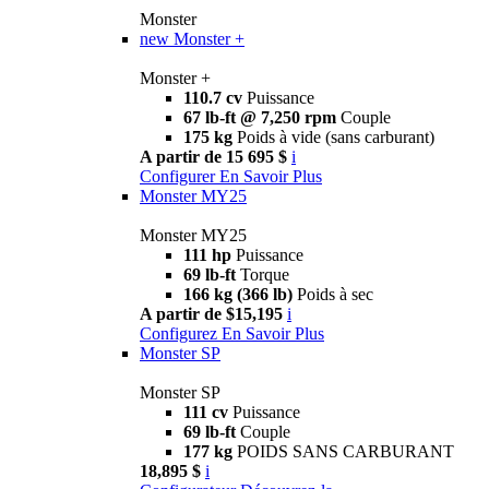
Monster
new
Monster +
Monster +
110.7 cv
Puissance
67 lb-ft @ 7,250 rpm
Couple
175 kg
Poids à vide (sans carburant)
A partir de 15 695 $
i
Configurer
En Savoir Plus
Monster MY25
Monster MY25
111 hp
Puissance
69 lb-ft
Torque
166 kg (366 lb)
Poids à sec
A partir de $15,195
i
Configurez
En Savoir Plus
Monster SP
Monster SP
111 cv
Puissance
69 lb-ft
Couple
177 kg
POIDS SANS CARBURANT
18,895 $
i