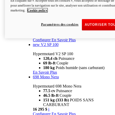
En cliquant sur « Accepter tous les cookies », vous acceptez le stockage de 
Configurer
En Savoir Plus
pour améliorer la navigation sur le site, analyser son utilisation et contribue
new
V2 SP
marketing.
Cookie policy
Hypermotard V2 SP
120,4 ch
Puissance
Paramètres des cookies
AUTORISER TO
69 lb-ft
Couple
180 kg
Poids humide (sans carburant)
22 995 $
i
Configurer
En Savoir Plus
new
V2 SP 100
Hypermotard V2 SP 100
120,4 ch
Puissance
69 lb-ft
Couple
180 kg
Poids humide (sans carburant)
En Savoir Plus
698 Mono Nera
Hypermotard 698 Mono Nera
77.5 cv
Puissance
46.5 lb-ft
Couple
151 kg (333 lb)
POIDS SANS
CARBURANT
16 295 $
i
Configurer
En Savoir Plus