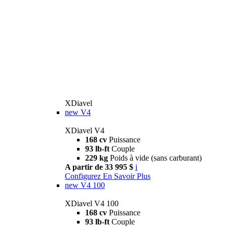
XDiavel
new
V4
XDiavel V4
168 cv
Puissance
93 lb-ft
Couple
229 kg
Poids à vide (sans carburant)
A partir de 33 995 $
i
Configurez
En Savoir Plus
new
V4 100
XDiavel V4 100
168 cv
Puissance
93 lb-ft
Couple