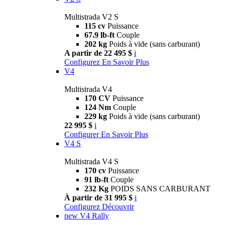
Multistrada V2 S
115 cv
Puissance
67.9 lb-ft
Couple
202 kg
Poids à vide (sans carburant)
A partir de 22 495 $
i
Configurez
En Savoir Plus
V4
Multistrada V4
170 CV
Puissance
124 Nm
Couple
229 kg
Poids à vide (sans carburant)
22 995 $
i
Configurer
En Savoir Plus
V4 S
Multistrada V4 S
170 cv
Puissance
91 lb-ft
Couple
232 Kg
POIDS SANS CARBURANT
À partir de 31 995 $
i
Configurez
Découvrir
new
V4 Rally