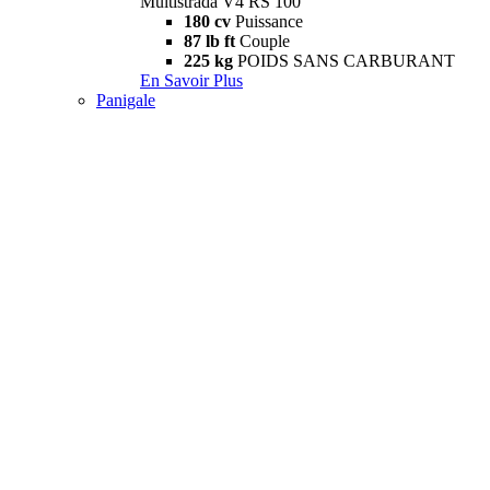
Multistrada V4 RS 100
180 cv
Puissance
87 lb ft
Couple
225 kg
POIDS SANS CARBURANT
En Savoir Plus
Panigale