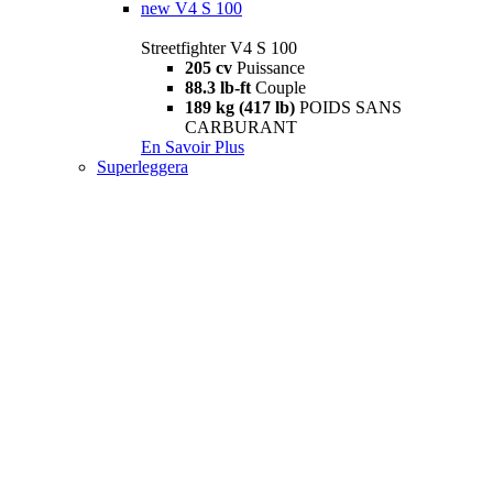
new
V4 S 100
Streetfighter V4 S 100
205 cv
Puissance
88.3 lb-ft
Couple
189 kg (417 lb)
POIDS SANS
CARBURANT
En Savoir Plus
Superleggera