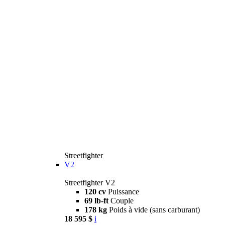
Streetfighter
V2
Streetfighter V2
120 cv
Puissance
69 lb-ft
Couple
178 kg
Poids à vide (sans carburant)
18 595 $
i