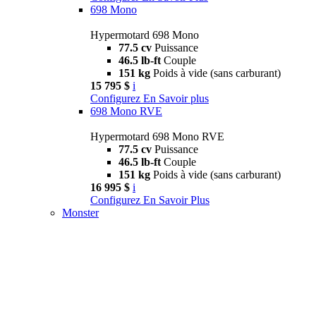
698 Mono
Hypermotard 698 Mono
77.5 cv
Puissance
46.5 lb-ft
Couple
151 kg
Poids à vide (sans carburant)
15 795 $
i
Configurez
En Savoir plus
698 Mono RVE
Hypermotard 698 Mono RVE
77.5 cv
Puissance
46.5 lb-ft
Couple
151 kg
Poids à vide (sans carburant)
16 995 $
i
Configurez
En Savoir Plus
Monster