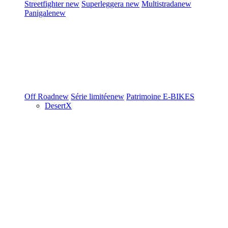
Streetfighter
new
Superleggera
new
Multistrada
new
Panigale
new
Off Road
new
Série limitée
new
Patrimoine
E-BIKES
DesertX