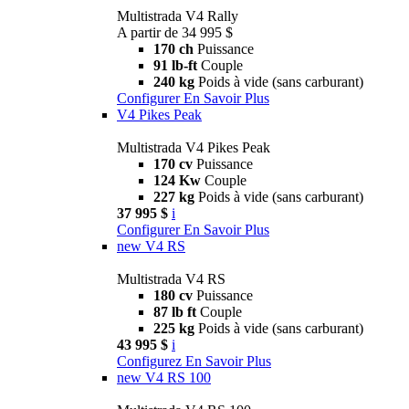
Multistrada V4 Rally
A partir de 34 995 $
170 ch
Puissance
91 lb-ft
Couple
240 kg
Poids à vide (sans carburant)
Configurer
En Savoir Plus
V4 Pikes Peak
Multistrada V4 Pikes Peak
170 cv
Puissance
124 Kw
Couple
227 kg
Poids à vide (sans carburant)
37 995 $
i
Configurer
En Savoir Plus
new
V4 RS
Multistrada V4 RS
180 cv
Puissance
87 lb ft
Couple
225 kg
Poids à vide (sans carburant)
43 995 $
i
Configurez
En Savoir Plus
new
V4 RS 100