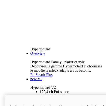
Hypermotard
Overview
Hypermotard Family : plaisir et style
Découvrez la gamme Hypermotard et choisissez
le modèle le mieux adapté à vos besoins.
En Savoir Plus
new
V2
Hypermotard V2
120,4 ch
Puissance
69 lb-ft
Couple
180 kg
Poids humide (sans carburant)
18 895 $
i