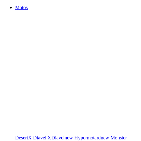
Motos
DesertX
Diavel
XDiavel
new
Hypermotard
new
Monster