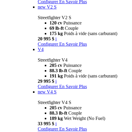
Configurer
En Savoir Plus
new
V2 S
Streetfighter V2 S
120 cv
Puissance
69 lb-ft
Couple
175 kg
Poids à vide (sans carburant)
20 995 $
i
Configurer
En Savoir Plus
V4
Streetfighter V4
205 cv
Puissance
88.3 lb-ft
Couple
191 kg
Poids à vide (sans carburant)
29 995 $
i
Configurer
En Savoir Plus
new
V4 S
Streetfighter V4 S
205 cv
Puissance
88.3 lb-ft
Couple
189 kg
Wet Weight (No Fuel)
33 995 $
i
Configurer
En Savoir Plus