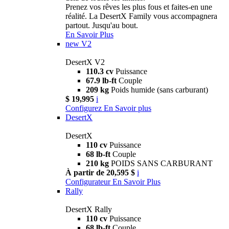
Prenez vos rêves les plus fous et faites-en une
réalité. La DesertX Family vous accompagnera
partout. Jusqu'au bout.
En Savoir Plus
new
V2
DesertX V2
110.3 cv
Puissance
67.9 lb-ft
Couple
209 kg
Poids humide (sans carburant)
$ 19,995
i
Configurez
En Savoir plus
DesertX
DesertX
110 cv
Puissance
68 lb-ft
Couple
210 kg
POIDS SANS CARBURANT
À partir de 20,595 $
i
Configurateur
En Savoir Plus
Rally
DesertX Rally
110 cv
Puissance
68 lb-ft
Couple