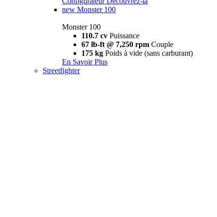
Configurateur
Découvrez-la
new
Monster 100
Monster 100
110.7 cv
Puissance
67 lb-ft @ 7,250 rpm
Couple
175 kg
Poids à vide (sans carburant)
En Savoir Plus
Streetfighter