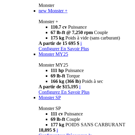
Monster
new
Monster +
Monster +
110.7 cv
Puissance
67 lb-ft @ 7,250 rpm
Couple
175 kg
Poids à vide (sans carburant)
A partir de 15 695 $
i
Configurer
En Savoir Plus
Monster MY25
Monster MY25
111 hp
Puissance
69 lb-ft
Torque
166 kg (366 lb)
Poids à sec
A partir de $15,195
i
Configurez
En Savoir Plus
Monster SP
Monster SP
111 cv
Puissance
69 lb-ft
Couple
177 kg
POIDS SANS CARBURANT
18,895 $
i