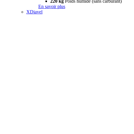
220 kg
Poids humide (sans carburant)
En savoir plus
XDiavel