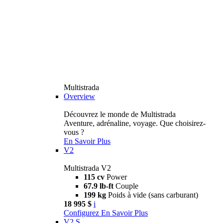
Multistrada
Overview
Découvrez le monde de Multistrada
Aventure, adrénaline, voyage. Que choisirez-
vous ?
En Savoir Plus
V2
Multistrada V2
115 cv
Power
67.9 lb-ft
Couple
199 kg
Poids à vide (sans carburant)
18 995 $
i
Configurez
En Savoir Plus
V2 S