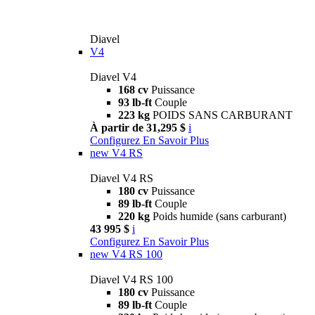
Diavel
V4
Diavel V4
168 cv
Puissance
93 lb-ft
Couple
223 kg
POIDS SANS CARBURANT
À partir de 31,295 $
i
Configurez
En Savoir Plus
new
V4 RS
Diavel V4 RS
180 cv
Puissance
89 lb-ft
Couple
220 kg
Poids humide (sans carburant)
43 995 $
i
Configurez
En Savoir Plus
new
V4 RS 100
Diavel V4 RS 100
180 cv
Puissance
89 lb-ft
Couple