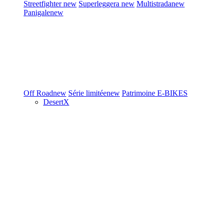
Streetfighter
new
Superleggera
new
Multistrada
new
Panigale
new
Off Road
new
Série limitée
new
Patrimoine
E-BIKES
DesertX