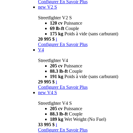
Configurer
En Savoir Plus
new
V2 S
Streetfighter V2 S
120 cv
Puissance
69 lb-ft
Couple
175 kg
Poids à vide (sans carburant)
20 995 $
i
Configurer
En Savoir Plus
V4
Streetfighter V4
205 cv
Puissance
88.3 lb-ft
Couple
191 kg
Poids à vide (sans carburant)
29 995 $
i
Configurer
En Savoir Plus
new
V4 S
Streetfighter V4 S
205 cv
Puissance
88.3 lb-ft
Couple
189 kg
Wet Weight (No Fuel)
33 995 $
i
Configurer
En Savoir Plus