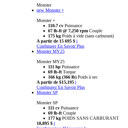
Monster
new
Monster +
Monster +
110.7 cv
Puissance
67 lb-ft @ 7,250 rpm
Couple
175 kg
Poids à vide (sans carburant)
A partir de 15 695 $
i
Configurer
En Savoir Plus
Monster MY25
Monster MY25
111 hp
Puissance
69 lb-ft
Torque
166 kg (366 lb)
Poids à sec
A partir de $15,195
i
Configurez
En Savoir Plus
Monster SP
Monster SP
111 cv
Puissance
69 lb-ft
Couple
177 kg
POIDS SANS CARBURANT
18,895 $
i