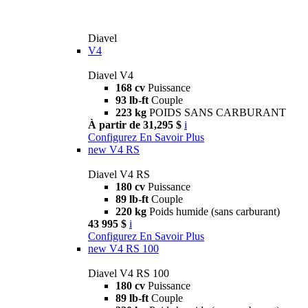
Diavel
V4
Diavel V4
168 cv
Puissance
93 lb-ft
Couple
223 kg
POIDS SANS CARBURANT
À partir de 31,295 $
i
Configurez
En Savoir Plus
new
V4 RS
Diavel V4 RS
180 cv
Puissance
89 lb-ft
Couple
220 kg
Poids humide (sans carburant)
43 995 $
i
Configurez
En Savoir Plus
new
V4 RS 100
Diavel V4 RS 100
180 cv
Puissance
89 lb-ft
Couple