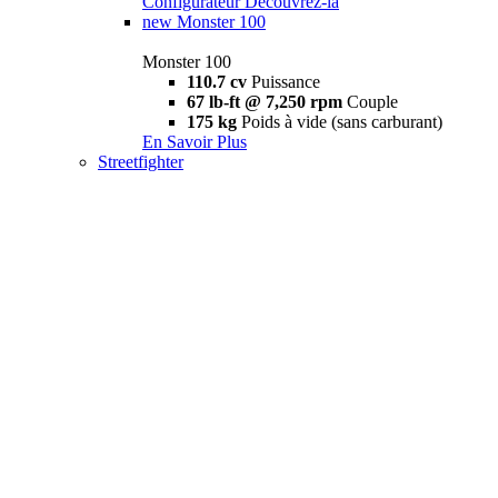
Configurateur
Découvrez-la
new
Monster 100
Monster 100
110.7 cv
Puissance
67 lb-ft @ 7,250 rpm
Couple
175 kg
Poids à vide (sans carburant)
En Savoir Plus
Streetfighter