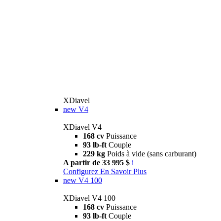
XDiavel
new
V4
XDiavel V4
168 cv
Puissance
93 lb-ft
Couple
229 kg
Poids à vide (sans carburant)
A partir de 33 995 $
i
Configurez
En Savoir Plus
new
V4 100
XDiavel V4 100
168 cv
Puissance
93 lb-ft
Couple