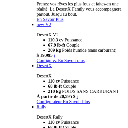
Prenez vos rêves les plus fous et faites-en une
réalité. La DesertX Family vous accompagnera
partout. Jusqu'au bout.
En Savoir Plus
new
V2
DesertX V2
110.3 cv
Puissance
67.9 lb-ft
Couple
209 kg
Poids humide (sans carburant)
$ 19,995
i
Configurez
En Savoir plus
DesertX
DesertX
110 cv
Puissance
68 lb-ft
Couple
210 kg
POIDS SANS CARBURANT
À partir de 20,595 $
i
Configurateur
En Savoir Plus
Rally
DesertX Rally
110 cv
Puissance
68 lb-ft
Couple