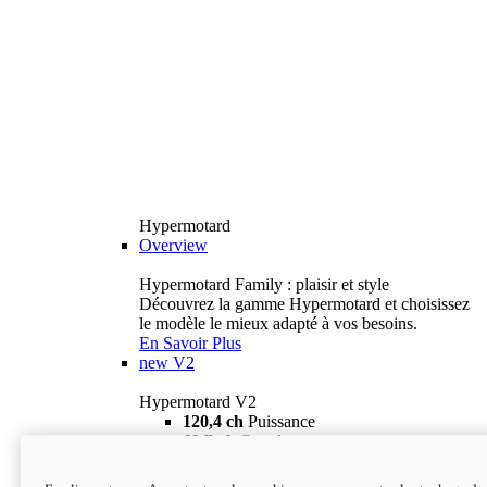
Hypermotard
Overview
Hypermotard Family : plaisir et style
Découvrez la gamme Hypermotard et choisissez
le modèle le mieux adapté à vos besoins.
En Savoir Plus
new
V2
Hypermotard V2
120,4 ch
Puissance
69 lb-ft
Couple
180 kg
Poids humide (sans carburant)
18 895 $
i