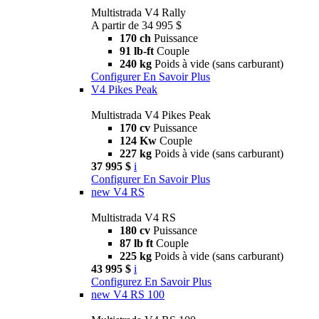
Multistrada V4 Rally
A partir de 34 995 $
170 ch
Puissance
91 lb-ft
Couple
240 kg
Poids à vide (sans carburant)
Configurer
En Savoir Plus
V4 Pikes Peak
Multistrada V4 Pikes Peak
170 cv
Puissance
124 Kw
Couple
227 kg
Poids à vide (sans carburant)
37 995 $
i
Configurer
En Savoir Plus
new
V4 RS
Multistrada V4 RS
180 cv
Puissance
87 lb ft
Couple
225 kg
Poids à vide (sans carburant)
43 995 $
i
Configurez
En Savoir Plus
new
V4 RS 100