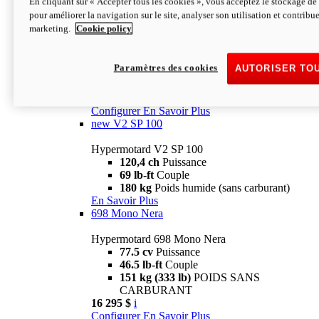
En cliquant sur « Accepter tous les cookies », vous acceptez le stockage de 
Configurer
En Savoir Plus
pour améliorer la navigation sur le site, analyser son utilisation et contribue
new
V2 SP
marketing.
Cookie policy
Hypermotard V2 SP
120,4 ch
Puissance
Paramètres des cookies
AUTORISER TO
69 lb-ft
Couple
180 kg
Poids humide (sans carburant)
22 995 $
i
Configurer
En Savoir Plus
new
V2 SP 100
Hypermotard V2 SP 100
120,4 ch
Puissance
69 lb-ft
Couple
180 kg
Poids humide (sans carburant)
En Savoir Plus
698 Mono Nera
Hypermotard 698 Mono Nera
77.5 cv
Puissance
46.5 lb-ft
Couple
151 kg (333 lb)
POIDS SANS
CARBURANT
16 295 $
i
Configurer
En Savoir Plus