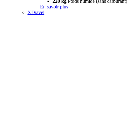
220 kg
Poids humide (sans carburant)
En savoir plus
XDiavel