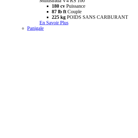
Multistrada V4 RS 100
180 cv
Puissance
87 lb ft
Couple
225 kg
POIDS SANS CARBURANT
En Savoir Plus
Panigale