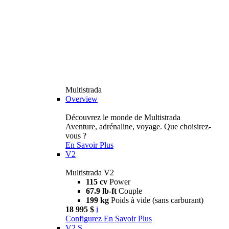
Multistrada
Overview
Découvrez le monde de Multistrada
Aventure, adrénaline, voyage. Que choisirez-
vous ?
En Savoir Plus
V2
Multistrada V2
115 cv
Power
67.9 lb-ft
Couple
199 kg
Poids à vide (sans carburant)
18 995 $
i
Configurez
En Savoir Plus
V2 S