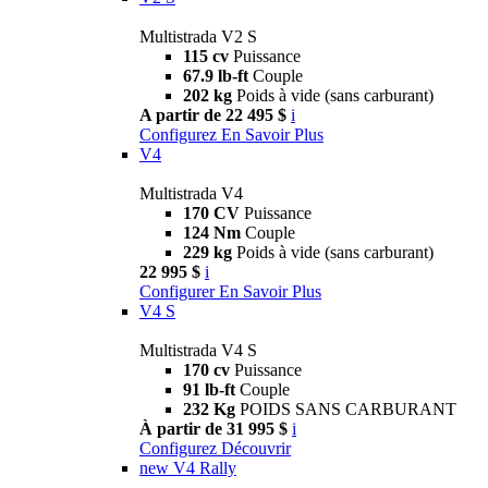
Multistrada V2 S
115 cv
Puissance
67.9 lb-ft
Couple
202 kg
Poids à vide (sans carburant)
A partir de 22 495 $
i
Configurez
En Savoir Plus
V4
Multistrada V4
170 CV
Puissance
124 Nm
Couple
229 kg
Poids à vide (sans carburant)
22 995 $
i
Configurer
En Savoir Plus
V4 S
Multistrada V4 S
170 cv
Puissance
91 lb-ft
Couple
232 Kg
POIDS SANS CARBURANT
À partir de 31 995 $
i
Configurez
Découvrir
new
V4 Rally