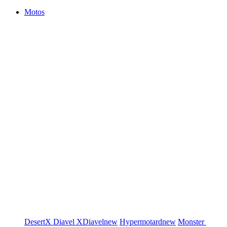
Motos
DesertX
Diavel
XDiavel
new
Hypermotard
new
Monster