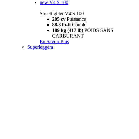
new
V4 S 100
Streetfighter V4 S 100
205 cv
Puissance
88.3 lb-ft
Couple
189 kg (417 lb)
POIDS SANS
CARBURANT
En Savoir Plus
Superleggera