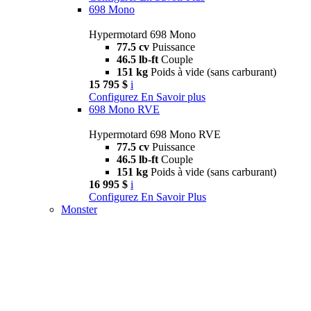
698 Mono
Hypermotard 698 Mono
77.5 cv
Puissance
46.5 lb-ft
Couple
151 kg
Poids à vide (sans carburant)
15 795 $
i
Configurez
En Savoir plus
698 Mono RVE
Hypermotard 698 Mono RVE
77.5 cv
Puissance
46.5 lb-ft
Couple
151 kg
Poids à vide (sans carburant)
16 995 $
i
Configurez
En Savoir Plus
Monster