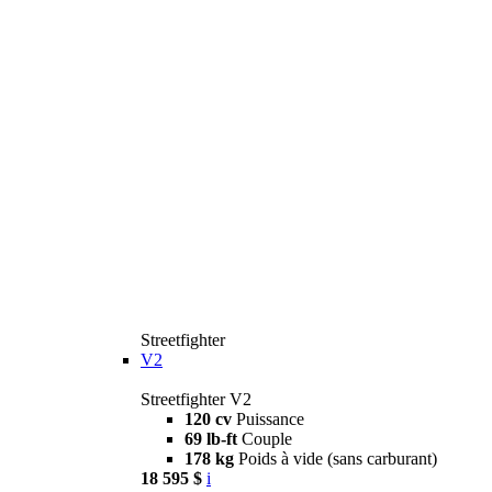
Streetfighter
V2
Streetfighter V2
120 cv
Puissance
69 lb-ft
Couple
178 kg
Poids à vide (sans carburant)
18 595 $
i