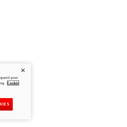
ppareil pour
ting.
Cookie
KIES