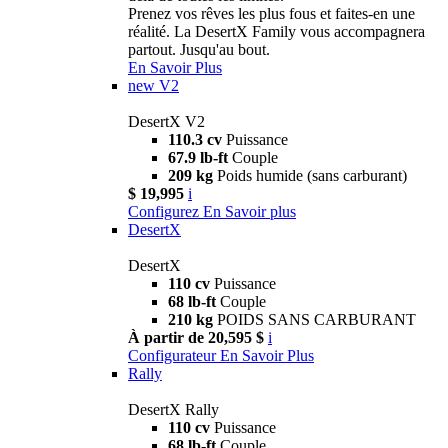
Prenez vos rêves les plus fous et faites-en une
réalité. La DesertX Family vous accompagnera
partout. Jusqu'au bout.
En Savoir Plus
new
V2
DesertX V2
110.3 cv
Puissance
67.9 lb-ft
Couple
209 kg
Poids humide (sans carburant)
$ 19,995
i
Configurez
En Savoir plus
DesertX
DesertX
110 cv
Puissance
68 lb-ft
Couple
210 kg
POIDS SANS CARBURANT
À partir de 20,595 $
i
Configurateur
En Savoir Plus
Rally
DesertX Rally
110 cv
Puissance
68 lb-ft
Couple