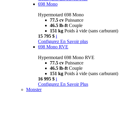
698 Mono
Hypermotard 698 Mono
77.5 cv
Puissance
46.5 lb-ft
Couple
151 kg
Poids à vide (sans carburant)
15 795 $
i
Configurez
En Savoir plus
698 Mono RVE
Hypermotard 698 Mono RVE
77.5 cv
Puissance
46.5 lb-ft
Couple
151 kg
Poids à vide (sans carburant)
16 995 $
i
Configurez
En Savoir Plus
Monster