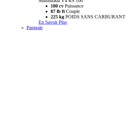
Multistrada V4 RS 100
180 cv
Puissance
87 lb ft
Couple
225 kg
POIDS SANS CARBURANT
En Savoir Plus
Panigale