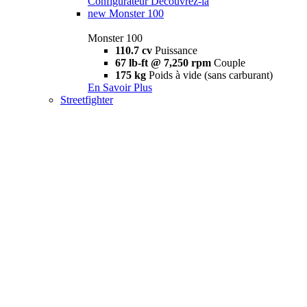
Configurateur
Découvrez-la
new
Monster 100
Monster 100
110.7 cv
Puissance
67 lb-ft @ 7,250 rpm
Couple
175 kg
Poids à vide (sans carburant)
En Savoir Plus
Streetfighter