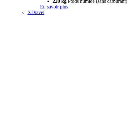
220 kg
Poids humide (sans carburant)
En savoir plus
XDiavel