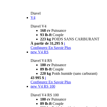
Diavel
V4
Diavel V4
168 cv
Puissance
93 lb-ft
Couple
223 kg
POIDS SANS CARBURANT
À partir de 31,295 $
i
Configurez
En Savoir Plus
new
V4 RS
Diavel V4 RS
180 cv
Puissance
89 lb-ft
Couple
220 kg
Poids humide (sans carburant)
43 995 $
i
Configurez
En Savoir Plus
new
V4 RS 100
Diavel V4 RS 100
180 cv
Puissance
89 lb-ft
Couple