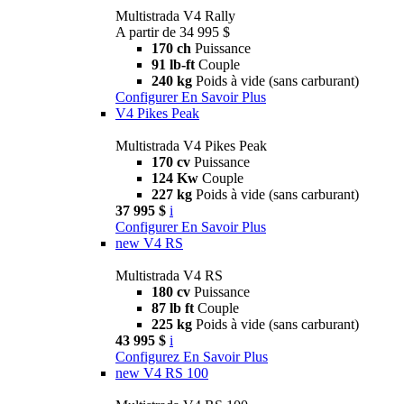
Multistrada V4 Rally
A partir de 34 995 $
170 ch
Puissance
91 lb-ft
Couple
240 kg
Poids à vide (sans carburant)
Configurer
En Savoir Plus
V4 Pikes Peak
Multistrada V4 Pikes Peak
170 cv
Puissance
124 Kw
Couple
227 kg
Poids à vide (sans carburant)
37 995 $
i
Configurer
En Savoir Plus
new
V4 RS
Multistrada V4 RS
180 cv
Puissance
87 lb ft
Couple
225 kg
Poids à vide (sans carburant)
43 995 $
i
Configurez
En Savoir Plus
new
V4 RS 100