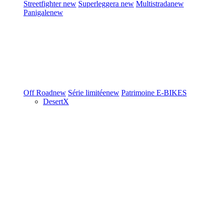
Streetfighter
new
Superleggera
new
Multistrada
new
Panigale
new
Off Road
new
Série limitée
new
Patrimoine
E-BIKES
DesertX