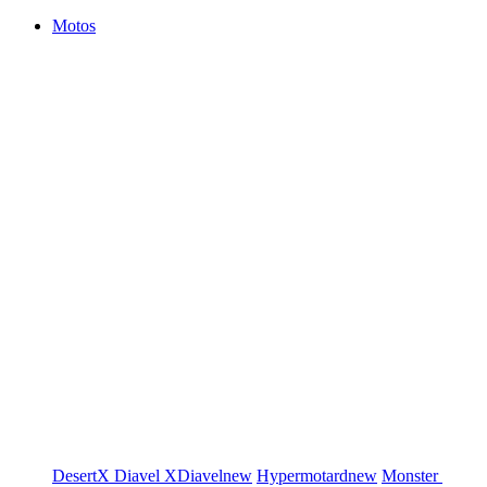
Motos
DesertX
Diavel
XDiavel
new
Hypermotard
new
Monster