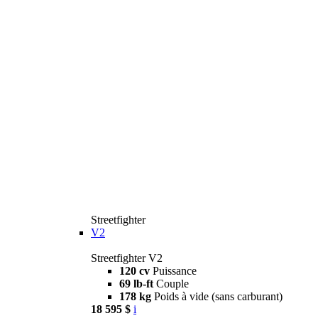
Streetfighter
V2
Streetfighter V2
120 cv
Puissance
69 lb-ft
Couple
178 kg
Poids à vide (sans carburant)
18 595 $
i