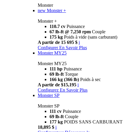
Monster
new
Monster +
Monster +
110.7 cv
Puissance
67 lb-ft @ 7,250 rpm
Couple
175 kg
Poids à vide (sans carburant)
A partir de 15 695 $
i
Configurer
En Savoir Plus
Monster MY25
Monster MY25
111 hp
Puissance
69 lb-ft
Torque
166 kg (366 lb)
Poids à sec
A partir de $15,195
i
Configurez
En Savoir Plus
Monster SP
Monster SP
111 cv
Puissance
69 lb-ft
Couple
177 kg
POIDS SANS CARBURANT
18,895 $
i