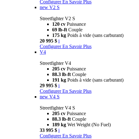
Configurer
En Savoir Plus
new
V2 S
Streetfighter V2 S
120 cv
Puissance
69 lb-ft
Couple
175 kg
Poids à vide (sans carburant)
20 995 $
i
Configurer
En Savoir Plus
V4
Streetfighter V4
205 cv
Puissance
88.3 lb-ft
Couple
191 kg
Poids à vide (sans carburant)
29 995 $
i
Configurer
En Savoir Plus
new
V4 S
Streetfighter V4 S
205 cv
Puissance
88.3 lb-ft
Couple
189 kg
Wet Weight (No Fuel)
33 995 $
i
Configurer
En Savoir Plus