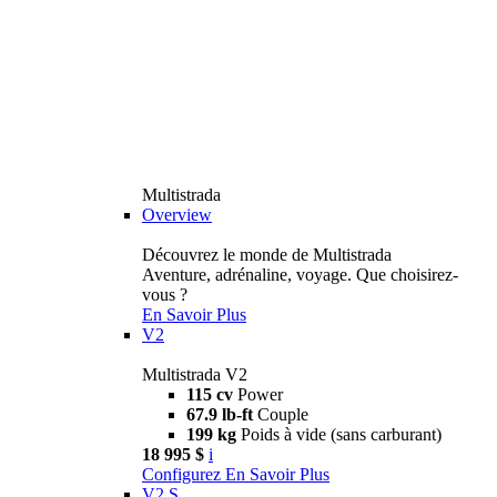
Multistrada
Overview
Découvrez le monde de Multistrada
Aventure, adrénaline, voyage. Que choisirez-
vous ?
En Savoir Plus
V2
Multistrada V2
115 cv
Power
67.9 lb-ft
Couple
199 kg
Poids à vide (sans carburant)
18 995 $
i
Configurez
En Savoir Plus
V2 S