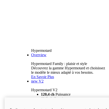
Hypermotard
Overview
Hypermotard Family : plaisir et style
Découvrez la gamme Hypermotard et choisissez
le modèle le mieux adapté à vos besoins.
En Savoir Plus
new
V2
Hypermotard V2
120,4 ch
Puissance
69 lb-ft
Couple
180 kg
Poids humide (sans carburant)
18 895 $
i