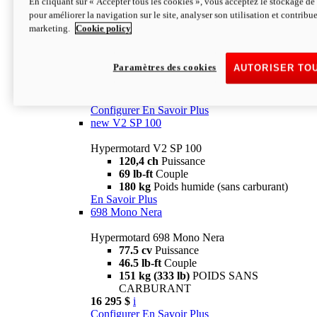
En cliquant sur « Accepter tous les cookies », vous acceptez le stockage de 
Configurer
En Savoir Plus
pour améliorer la navigation sur le site, analyser son utilisation et contribue
new
V2 SP
marketing.
Cookie policy
Hypermotard V2 SP
120,4 ch
Puissance
Paramètres des cookies
AUTORISER TO
69 lb-ft
Couple
180 kg
Poids humide (sans carburant)
22 995 $
i
Configurer
En Savoir Plus
new
V2 SP 100
Hypermotard V2 SP 100
120,4 ch
Puissance
69 lb-ft
Couple
180 kg
Poids humide (sans carburant)
En Savoir Plus
698 Mono Nera
Hypermotard 698 Mono Nera
77.5 cv
Puissance
46.5 lb-ft
Couple
151 kg (333 lb)
POIDS SANS
CARBURANT
16 295 $
i
Configurer
En Savoir Plus