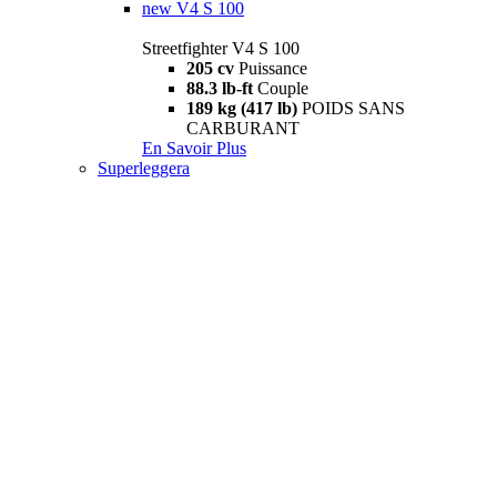
new
V4 S 100
Streetfighter V4 S 100
205 cv
Puissance
88.3 lb-ft
Couple
189 kg (417 lb)
POIDS SANS
CARBURANT
En Savoir Plus
Superleggera