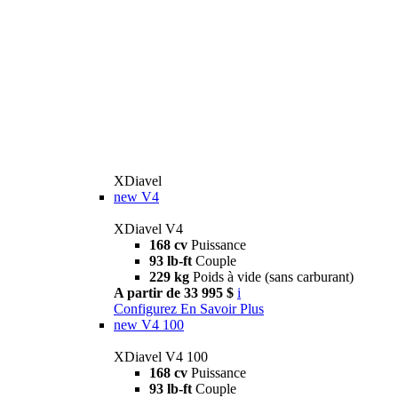
XDiavel
new
V4
XDiavel V4
168 cv
Puissance
93 lb-ft
Couple
229 kg
Poids à vide (sans carburant)
A partir de 33 995 $
i
Configurez
En Savoir Plus
new
V4 100
XDiavel V4 100
168 cv
Puissance
93 lb-ft
Couple