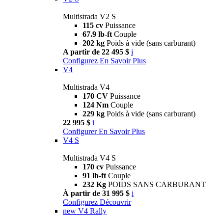
Multistrada V2 S
115 cv
Puissance
67.9 lb-ft
Couple
202 kg
Poids à vide (sans carburant)
A partir de 22 495 $
i
Configurez
En Savoir Plus
V4
Multistrada V4
170 CV
Puissance
124 Nm
Couple
229 kg
Poids à vide (sans carburant)
22 995 $
i
Configurer
En Savoir Plus
V4 S
Multistrada V4 S
170 cv
Puissance
91 lb-ft
Couple
232 Kg
POIDS SANS CARBURANT
À partir de 31 995 $
i
Configurez
Découvrir
new
V4 Rally