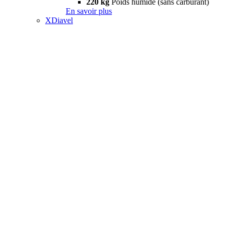
220 kg
Poids humide (sans carburant)
En savoir plus
XDiavel