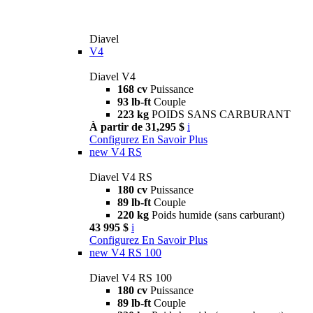
Diavel
V4
Diavel V4
168 cv
Puissance
93 lb-ft
Couple
223 kg
POIDS SANS CARBURANT
À partir de 31,295 $
i
Configurez
En Savoir Plus
new
V4 RS
Diavel V4 RS
180 cv
Puissance
89 lb-ft
Couple
220 kg
Poids humide (sans carburant)
43 995 $
i
Configurez
En Savoir Plus
new
V4 RS 100
Diavel V4 RS 100
180 cv
Puissance
89 lb-ft
Couple