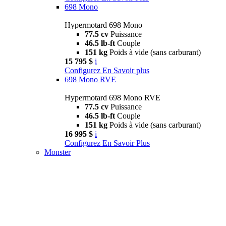
698 Mono
Hypermotard 698 Mono
77.5 cv
Puissance
46.5 lb-ft
Couple
151 kg
Poids à vide (sans carburant)
15 795 $
i
Configurez
En Savoir plus
698 Mono RVE
Hypermotard 698 Mono RVE
77.5 cv
Puissance
46.5 lb-ft
Couple
151 kg
Poids à vide (sans carburant)
16 995 $
i
Configurez
En Savoir Plus
Monster