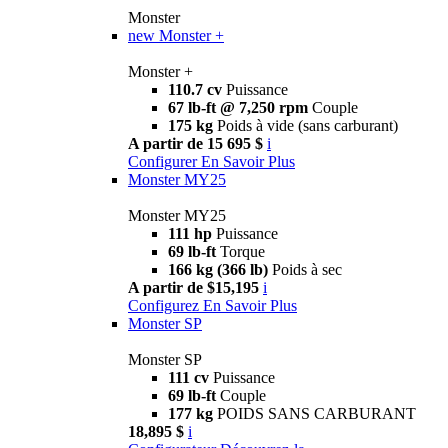
Monster
new
Monster +
Monster +
110.7 cv
Puissance
67 lb-ft @ 7,250 rpm
Couple
175 kg
Poids à vide (sans carburant)
A partir de 15 695 $
i
Configurer
En Savoir Plus
Monster MY25
Monster MY25
111 hp
Puissance
69 lb-ft
Torque
166 kg (366 lb)
Poids à sec
A partir de $15,195
i
Configurez
En Savoir Plus
Monster SP
Monster SP
111 cv
Puissance
69 lb-ft
Couple
177 kg
POIDS SANS CARBURANT
18,895 $
i