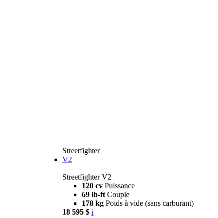
Streetfighter
V2
Streetfighter V2
120 cv
Puissance
69 lb-ft
Couple
178 kg
Poids à vide (sans carburant)
18 595 $
i