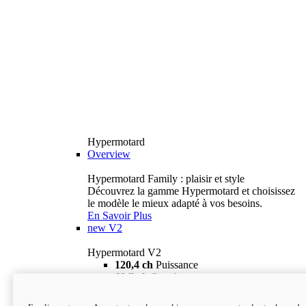
Hypermotard
Overview
Hypermotard Family : plaisir et style
Découvrez la gamme Hypermotard et choisissez
le modèle le mieux adapté à vos besoins.
En Savoir Plus
new
V2
Hypermotard V2
120,4 ch
Puissance
69 lb-ft
Couple
180 kg
Poids humide (sans carburant)
18 895 $
i