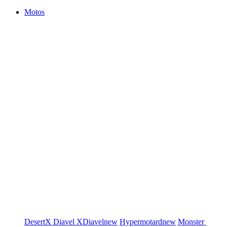
Motos
DesertX
Diavel
XDiavel
new
Hypermotard
new
Monster