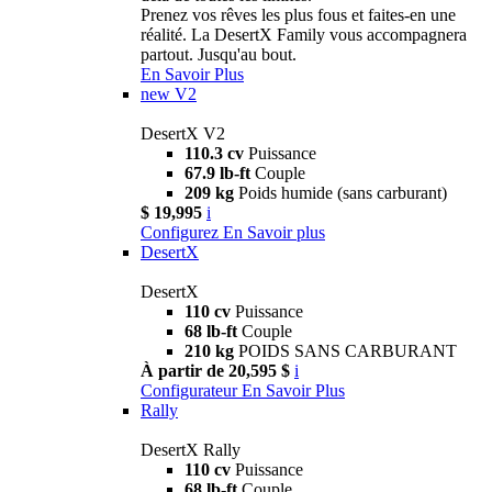
Prenez vos rêves les plus fous et faites-en une
réalité. La DesertX Family vous accompagnera
partout. Jusqu'au bout.
En Savoir Plus
new
V2
DesertX V2
110.3 cv
Puissance
67.9 lb-ft
Couple
209 kg
Poids humide (sans carburant)
$ 19,995
i
Configurez
En Savoir plus
DesertX
DesertX
110 cv
Puissance
68 lb-ft
Couple
210 kg
POIDS SANS CARBURANT
À partir de 20,595 $
i
Configurateur
En Savoir Plus
Rally
DesertX Rally
110 cv
Puissance
68 lb-ft
Couple