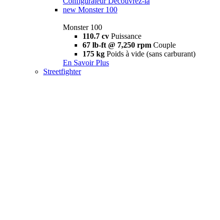
Configurateur
Découvrez-la
new
Monster 100
Monster 100
110.7 cv
Puissance
67 lb-ft @ 7,250 rpm
Couple
175 kg
Poids à vide (sans carburant)
En Savoir Plus
Streetfighter