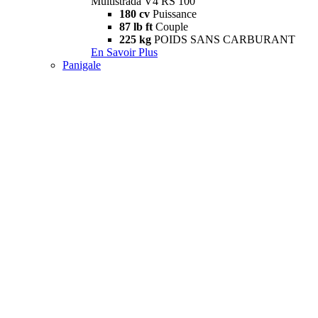
Multistrada V4 RS 100
180 cv
Puissance
87 lb ft
Couple
225 kg
POIDS SANS CARBURANT
En Savoir Plus
Panigale