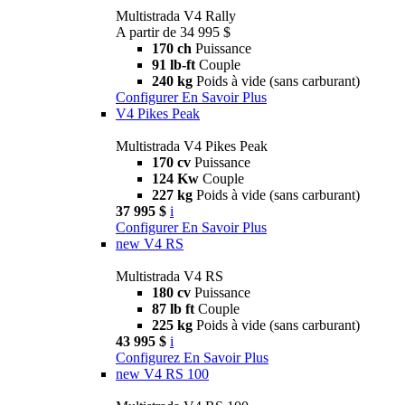
Multistrada V4 Rally
A partir de 34 995 $
170 ch
Puissance
91 lb-ft
Couple
240 kg
Poids à vide (sans carburant)
Configurer
En Savoir Plus
V4 Pikes Peak
Multistrada V4 Pikes Peak
170 cv
Puissance
124 Kw
Couple
227 kg
Poids à vide (sans carburant)
37 995 $
i
Configurer
En Savoir Plus
new
V4 RS
Multistrada V4 RS
180 cv
Puissance
87 lb ft
Couple
225 kg
Poids à vide (sans carburant)
43 995 $
i
Configurez
En Savoir Plus
new
V4 RS 100