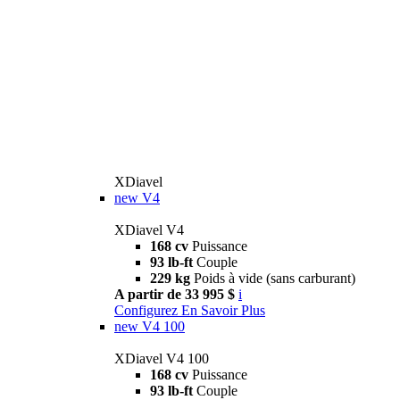
XDiavel
new
V4
XDiavel V4
168 cv
Puissance
93 lb-ft
Couple
229 kg
Poids à vide (sans carburant)
A partir de 33 995 $
i
Configurez
En Savoir Plus
new
V4 100
XDiavel V4 100
168 cv
Puissance
93 lb-ft
Couple