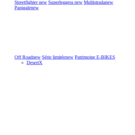
Streetfighter
new
Superleggera
new
Multistrada
new
Panigale
new
Off Road
new
Série limitée
new
Patrimoine
E-BIKES
DesertX