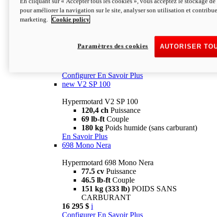
En cliquant sur « Accepter tous les cookies », vous acceptez le stockage de 
Configurer
En Savoir Plus
pour améliorer la navigation sur le site, analyser son utilisation et contribue
new
V2 SP
marketing.
Cookie policy
Hypermotard V2 SP
120,4 ch
Puissance
Paramètres des cookies
AUTORISER TO
69 lb-ft
Couple
180 kg
Poids humide (sans carburant)
22 995 $
i
Configurer
En Savoir Plus
new
V2 SP 100
Hypermotard V2 SP 100
120,4 ch
Puissance
69 lb-ft
Couple
180 kg
Poids humide (sans carburant)
En Savoir Plus
698 Mono Nera
Hypermotard 698 Mono Nera
77.5 cv
Puissance
46.5 lb-ft
Couple
151 kg (333 lb)
POIDS SANS
CARBURANT
16 295 $
i
Configurer
En Savoir Plus