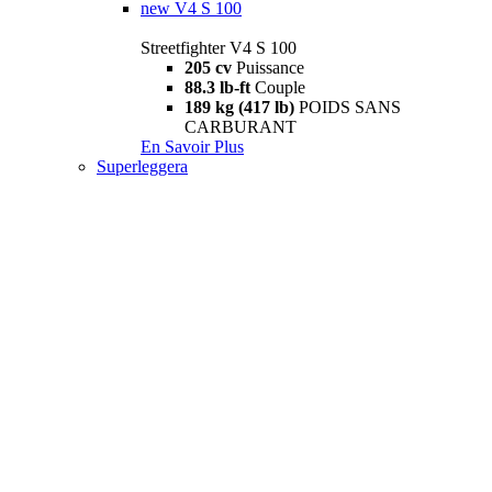
new
V4 S 100
Streetfighter V4 S 100
205 cv
Puissance
88.3 lb-ft
Couple
189 kg (417 lb)
POIDS SANS
CARBURANT
En Savoir Plus
Superleggera