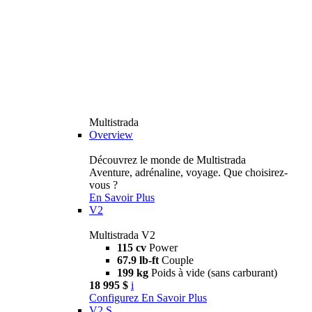
Multistrada
Overview
Découvrez le monde de Multistrada
Aventure, adrénaline, voyage. Que choisirez-
vous ?
En Savoir Plus
V2
Multistrada V2
115 cv
Power
67.9 lb-ft
Couple
199 kg
Poids à vide (sans carburant)
18 995 $
i
Configurez
En Savoir Plus
V2 S