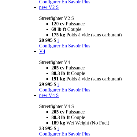
Configurer
En Savoir Plus
new
V2 S
Streetfighter V2 S
120 cv
Puissance
69 lb-ft
Couple
175 kg
Poids à vide (sans carburant)
20 995 $
i
Configurer
En Savoir Plus
V4
Streetfighter V4
205 cv
Puissance
88.3 lb-ft
Couple
191 kg
Poids à vide (sans carburant)
29 995 $
i
Configurer
En Savoir Plus
new
V4 S
Streetfighter V4 S
205 cv
Puissance
88.3 lb-ft
Couple
189 kg
Wet Weight (No Fuel)
33 995 $
i
Configurer
En Savoir Plus