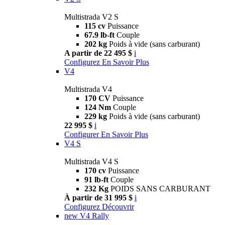
Multistrada V2 S
115 cv
Puissance
67.9 lb-ft
Couple
202 kg
Poids à vide (sans carburant)
A partir de 22 495 $
i
Configurez
En Savoir Plus
V4
Multistrada V4
170 CV
Puissance
124 Nm
Couple
229 kg
Poids à vide (sans carburant)
22 995 $
i
Configurer
En Savoir Plus
V4 S
Multistrada V4 S
170 cv
Puissance
91 lb-ft
Couple
232 Kg
POIDS SANS CARBURANT
À partir de 31 995 $
i
Configurez
Découvrir
new
V4 Rally