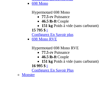
698 Mono
Hypermotard 698 Mono
77.5 cv
Puissance
46.5 lb-ft
Couple
151 kg
Poids à vide (sans carburant)
15 795 $
i
Configurez
En Savoir plus
698 Mono RVE
Hypermotard 698 Mono RVE
77.5 cv
Puissance
46.5 lb-ft
Couple
151 kg
Poids à vide (sans carburant)
16 995 $
i
Configurez
En Savoir Plus
Monster