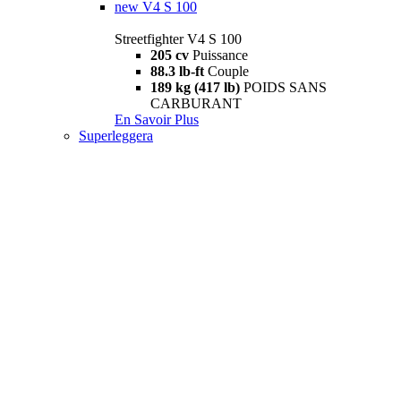
new
V4 S 100
Streetfighter V4 S 100
205 cv
Puissance
88.3 lb-ft
Couple
189 kg (417 lb)
POIDS SANS
CARBURANT
En Savoir Plus
Superleggera