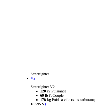
Streetfighter
V2
Streetfighter V2
120 cv
Puissance
69 lb-ft
Couple
178 kg
Poids à vide (sans carburant)
18 595 $
i