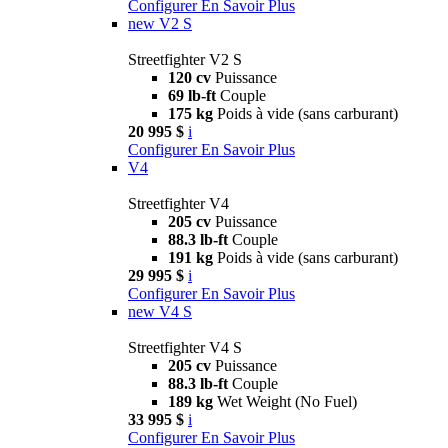
Configurer
En Savoir Plus
new
V2 S
Streetfighter V2 S
120 cv
Puissance
69 lb-ft
Couple
175 kg
Poids à vide (sans carburant)
20 995 $
i
Configurer
En Savoir Plus
V4
Streetfighter V4
205 cv
Puissance
88.3 lb-ft
Couple
191 kg
Poids à vide (sans carburant)
29 995 $
i
Configurer
En Savoir Plus
new
V4 S
Streetfighter V4 S
205 cv
Puissance
88.3 lb-ft
Couple
189 kg
Wet Weight (No Fuel)
33 995 $
i
Configurer
En Savoir Plus