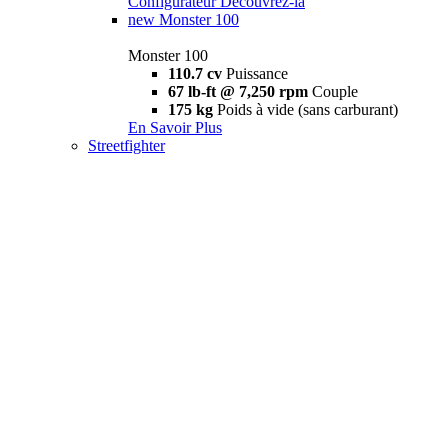
Configurateur
Découvrez-la
new
Monster 100
Monster 100
110.7 cv
Puissance
67 lb-ft @ 7,250 rpm
Couple
175 kg
Poids à vide (sans carburant)
En Savoir Plus
Streetfighter