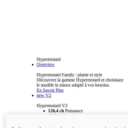
Hypermotard
Overview
Hypermotard Family : plaisir et style
Découvrez la gamme Hypermotard et choisissez
le modèle le mieux adapté à vos besoins.
En Savoir Plus
new
V2
Hypermotard V2
120,4 ch
Puissance
69 lb-ft
Couple
180 kg
Poids humide (sans carburant)
18 895 $
i