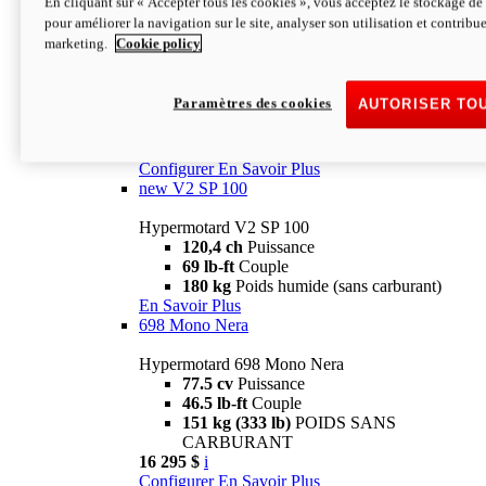
En cliquant sur « Accepter tous les cookies », vous acceptez le stockage de 
Configurer
En Savoir Plus
pour améliorer la navigation sur le site, analyser son utilisation et contribue
new
V2 SP
marketing.
Cookie policy
Hypermotard V2 SP
120,4 ch
Puissance
Paramètres des cookies
AUTORISER TO
69 lb-ft
Couple
180 kg
Poids humide (sans carburant)
22 995 $
i
Configurer
En Savoir Plus
new
V2 SP 100
Hypermotard V2 SP 100
120,4 ch
Puissance
69 lb-ft
Couple
180 kg
Poids humide (sans carburant)
En Savoir Plus
698 Mono Nera
Hypermotard 698 Mono Nera
77.5 cv
Puissance
46.5 lb-ft
Couple
151 kg (333 lb)
POIDS SANS
CARBURANT
16 295 $
i
Configurer
En Savoir Plus