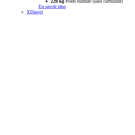
220 kg
Poids humide (sans carburant)
En savoir plus
XDiavel