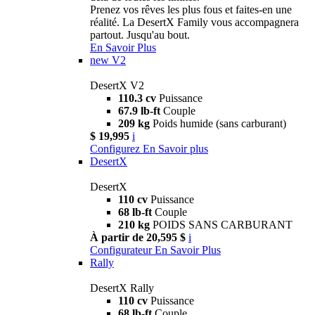
Prenez vos rêves les plus fous et faites-en une
réalité. La DesertX Family vous accompagnera
partout. Jusqu'au bout.
En Savoir Plus
new
V2
DesertX V2
110.3 cv
Puissance
67.9 lb-ft
Couple
209 kg
Poids humide (sans carburant)
$ 19,995
i
Configurez
En Savoir plus
DesertX
DesertX
110 cv
Puissance
68 lb-ft
Couple
210 kg
POIDS SANS CARBURANT
À partir de 20,595 $
i
Configurateur
En Savoir Plus
Rally
DesertX Rally
110 cv
Puissance
68 lb-ft
Couple