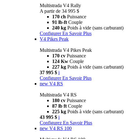
Multistrada V4 Rally
A partir de 34 995 $
170 ch
Puissance
91 lb-ft
Couple
240 kg
Poids à vide (sans carburant)
Configurer
En Savoir Plus
V4 Pikes Peak
Multistrada V4 Pikes Peak
170 cv
Puissance
124 Kw
Couple
227 kg
Poids à vide (sans carburant)
37 995 $
i
Configurer
En Savoir Plus
new
V4 RS
Multistrada V4 RS
180 cv
Puissance
87 lb ft
Couple
225 kg
Poids à vide (sans carburant)
43 995 $
i
Configurez
En Savoir Plus
new
V4 RS 100