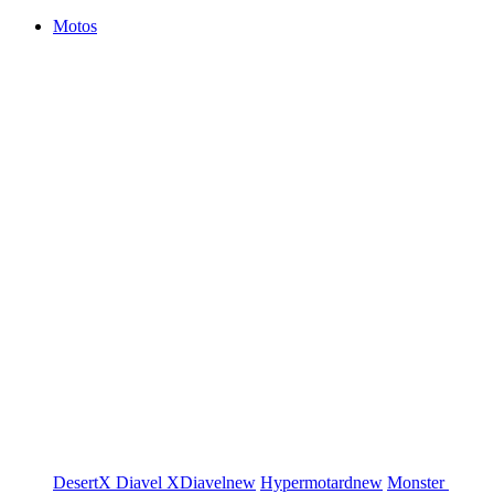
Motos
DesertX
Diavel
XDiavel
new
Hypermotard
new
Monster