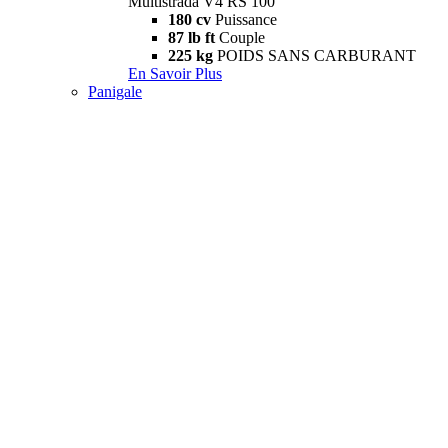
Multistrada V4 RS 100
180 cv
Puissance
87 lb ft
Couple
225 kg
POIDS SANS CARBURANT
En Savoir Plus
Panigale