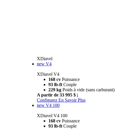
XDiavel
new
V4
XDiavel V4
168 cv
Puissance
93 lb-ft
Couple
229 kg
Poids à vide (sans carburant)
A partir de 33 995 $
i
Configurez
En Savoir Plus
new
V4 100
XDiavel V4 100
168 cv
Puissance
93 lb-ft
Couple