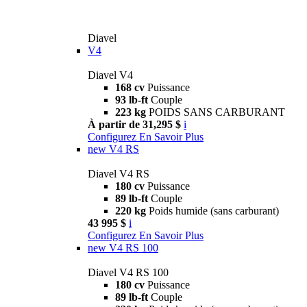
Diavel
V4
Diavel V4
168 cv
Puissance
93 lb-ft
Couple
223 kg
POIDS SANS CARBURANT
À partir de 31,295 $
i
Configurez
En Savoir Plus
new
V4 RS
Diavel V4 RS
180 cv
Puissance
89 lb-ft
Couple
220 kg
Poids humide (sans carburant)
43 995 $
i
Configurez
En Savoir Plus
new
V4 RS 100
Diavel V4 RS 100
180 cv
Puissance
89 lb-ft
Couple