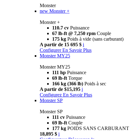
Monster
new
Monster +
Monster +
110.7 cv
Puissance
67 lb-ft @ 7,250 rpm
Couple
175 kg
Poids à vide (sans carburant)
A partir de 15 695 $
i
Configurer
En Savoir Plus
Monster MY25
Monster MY25
111 hp
Puissance
69 lb-ft
Torque
166 kg (366 lb)
Poids à sec
A partir de $15,195
i
Configurez
En Savoir Plus
Monster SP
Monster SP
111 cv
Puissance
69 lb-ft
Couple
177 kg
POIDS SANS CARBURANT
18,895 $
i