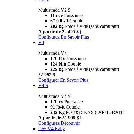
Multistrada V2 S
115 cv
Puissance
67.9 lb-ft
Couple
202 kg
Poids à vide (sans carburant)
A partir de 22 495 $
i
Configurez
En Savoir Plus
V4
Multistrada V4
170 CV
Puissance
124 Nm
Couple
229 kg
Poids à vide (sans carburant)
22 995 $
i
Configurer
En Savoir Plus
V4 S
Multistrada V4 S
170 cv
Puissance
91 lb-ft
Couple
232 Kg
POIDS SANS CARBURANT
À partir de 31 995 $
i
Configurez
Découvrir
new
V4 Rally