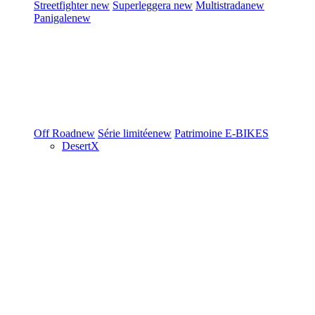
Streetfighter
new
Superleggera
new
Multistrada
new
Panigale
new
Off Road
new
Série limitée
new
Patrimoine
E-BIKES
DesertX