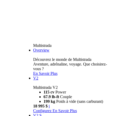
Multistrada
Overview
Découvrez le monde de Multistrada
Aventure, adrénaline, voyage. Que choisirez-
vous ?
En Savoir Plus
V2
Multistrada V2
115 cv
Power
67.9 lb-ft
Couple
199 kg
Poids à vide (sans carburant)
18 995 $
i
Configurez
En Savoir Plus
V2 S