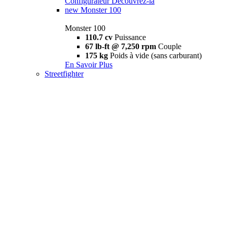
Configurateur
Découvrez-la
new
Monster 100
Monster 100
110.7 cv
Puissance
67 lb-ft @ 7,250 rpm
Couple
175 kg
Poids à vide (sans carburant)
En Savoir Plus
Streetfighter