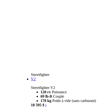
Streetfighter
V2
Streetfighter V2
120 cv
Puissance
69 lb-ft
Couple
178 kg
Poids à vide (sans carburant)
18 595 $
i