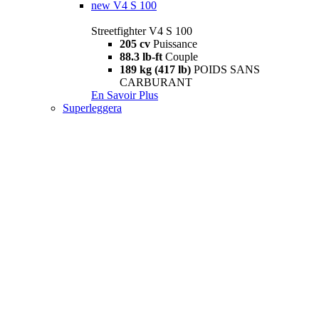
new
V4 S 100
Streetfighter V4 S 100
205 cv
Puissance
88.3 lb-ft
Couple
189 kg (417 lb)
POIDS SANS
CARBURANT
En Savoir Plus
Superleggera