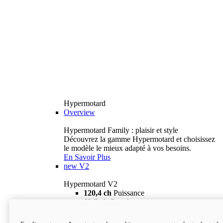
Hypermotard
Overview
Hypermotard Family : plaisir et style
Découvrez la gamme Hypermotard et choisissez
le modèle le mieux adapté à vos besoins.
En Savoir Plus
new
V2
Hypermotard V2
120,4 ch
Puissance
69 lb-ft
Couple
180 kg
Poids humide (sans carburant)
18 895 $
i