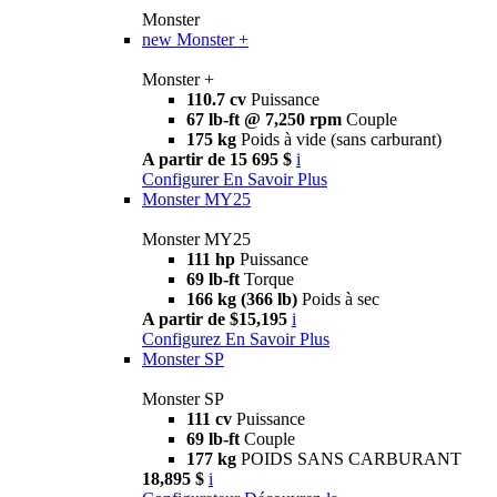
Monster
new
Monster +
Monster +
110.7 cv
Puissance
67 lb-ft @ 7,250 rpm
Couple
175 kg
Poids à vide (sans carburant)
A partir de 15 695 $
i
Configurer
En Savoir Plus
Monster MY25
Monster MY25
111 hp
Puissance
69 lb-ft
Torque
166 kg (366 lb)
Poids à sec
A partir de $15,195
i
Configurez
En Savoir Plus
Monster SP
Monster SP
111 cv
Puissance
69 lb-ft
Couple
177 kg
POIDS SANS CARBURANT
18,895 $
i