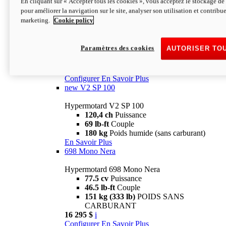
En cliquant sur « Accepter tous les cookies », vous acceptez le stockage de 
Configurer
En Savoir Plus
pour améliorer la navigation sur le site, analyser son utilisation et contribue
new
V2 SP
marketing.
Cookie policy
Hypermotard V2 SP
120,4 ch
Puissance
Paramètres des cookies
AUTORISER TO
69 lb-ft
Couple
180 kg
Poids humide (sans carburant)
22 995 $
i
Configurer
En Savoir Plus
new
V2 SP 100
Hypermotard V2 SP 100
120,4 ch
Puissance
69 lb-ft
Couple
180 kg
Poids humide (sans carburant)
En Savoir Plus
698 Mono Nera
Hypermotard 698 Mono Nera
77.5 cv
Puissance
46.5 lb-ft
Couple
151 kg (333 lb)
POIDS SANS
CARBURANT
16 295 $
i
Configurer
En Savoir Plus