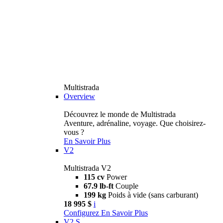
Multistrada
Overview
Découvrez le monde de Multistrada
Aventure, adrénaline, voyage. Que choisirez-
vous ?
En Savoir Plus
V2
Multistrada V2
115 cv
Power
67.9 lb-ft
Couple
199 kg
Poids à vide (sans carburant)
18 995 $
i
Configurez
En Savoir Plus
V2 S