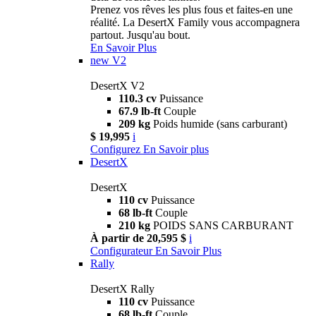
Prenez vos rêves les plus fous et faites-en une
réalité. La DesertX Family vous accompagnera
partout. Jusqu'au bout.
En Savoir Plus
new
V2
DesertX V2
110.3 cv
Puissance
67.9 lb-ft
Couple
209 kg
Poids humide (sans carburant)
$ 19,995
i
Configurez
En Savoir plus
DesertX
DesertX
110 cv
Puissance
68 lb-ft
Couple
210 kg
POIDS SANS CARBURANT
À partir de 20,595 $
i
Configurateur
En Savoir Plus
Rally
DesertX Rally
110 cv
Puissance
68 lb-ft
Couple