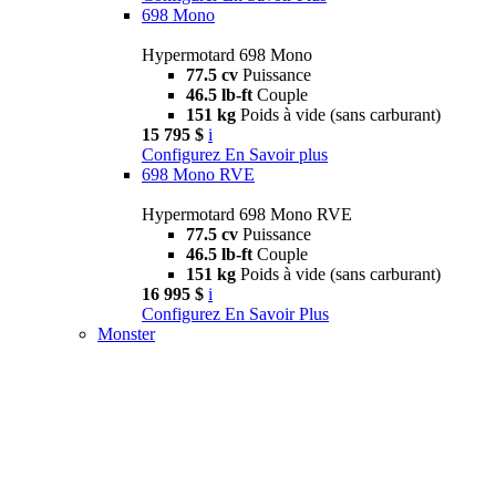
698 Mono
Hypermotard 698 Mono
77.5 cv
Puissance
46.5 lb-ft
Couple
151 kg
Poids à vide (sans carburant)
15 795 $
i
Configurez
En Savoir plus
698 Mono RVE
Hypermotard 698 Mono RVE
77.5 cv
Puissance
46.5 lb-ft
Couple
151 kg
Poids à vide (sans carburant)
16 995 $
i
Configurez
En Savoir Plus
Monster