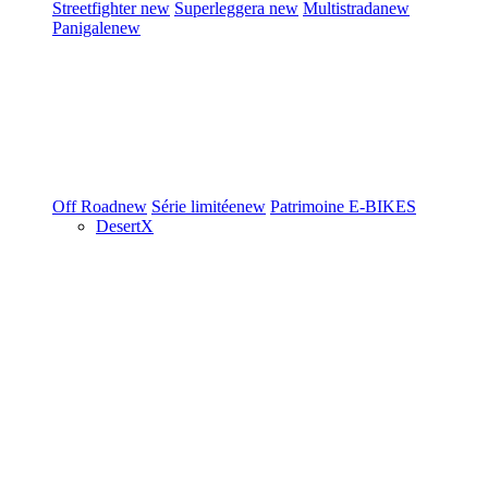
Streetfighter
new
Superleggera
new
Multistrada
new
Panigale
new
Off Road
new
Série limitée
new
Patrimoine
E-BIKES
DesertX