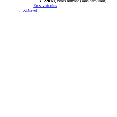
220 kg
Poids humide (sans carburant)
En savoir plus
XDiavel