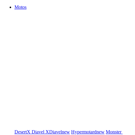
Motos
DesertX
Diavel
XDiavel
new
Hypermotard
new
Monster