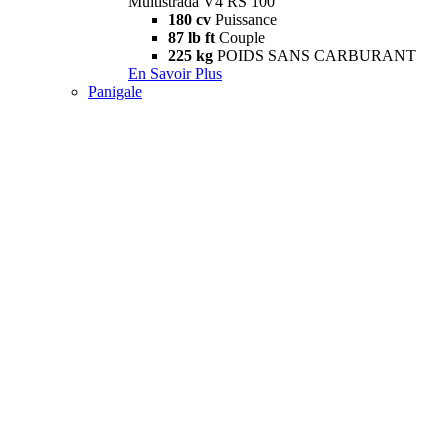
Multistrada V4 RS 100
180 cv
Puissance
87 lb ft
Couple
225 kg
POIDS SANS CARBURANT
En Savoir Plus
Panigale