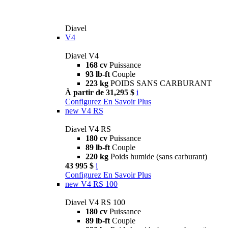
Diavel
V4
Diavel V4
168 cv
Puissance
93 lb-ft
Couple
223 kg
POIDS SANS CARBURANT
À partir de 31,295 $
i
Configurez
En Savoir Plus
new
V4 RS
Diavel V4 RS
180 cv
Puissance
89 lb-ft
Couple
220 kg
Poids humide (sans carburant)
43 995 $
i
Configurez
En Savoir Plus
new
V4 RS 100
Diavel V4 RS 100
180 cv
Puissance
89 lb-ft
Couple