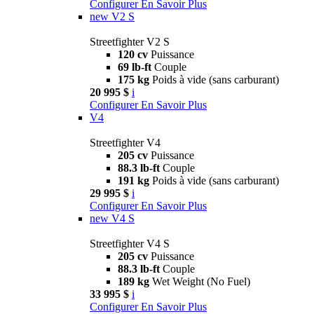
Configurer
En Savoir Plus
new
V2 S
Streetfighter V2 S
120 cv
Puissance
69 lb-ft
Couple
175 kg
Poids à vide (sans carburant)
20 995 $
i
Configurer
En Savoir Plus
V4
Streetfighter V4
205 cv
Puissance
88.3 lb-ft
Couple
191 kg
Poids à vide (sans carburant)
29 995 $
i
Configurer
En Savoir Plus
new
V4 S
Streetfighter V4 S
205 cv
Puissance
88.3 lb-ft
Couple
189 kg
Wet Weight (No Fuel)
33 995 $
i
Configurer
En Savoir Plus