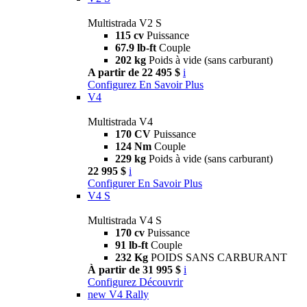
Multistrada V2 S
115 cv
Puissance
67.9 lb-ft
Couple
202 kg
Poids à vide (sans carburant)
A partir de 22 495 $
i
Configurez
En Savoir Plus
V4
Multistrada V4
170 CV
Puissance
124 Nm
Couple
229 kg
Poids à vide (sans carburant)
22 995 $
i
Configurer
En Savoir Plus
V4 S
Multistrada V4 S
170 cv
Puissance
91 lb-ft
Couple
232 Kg
POIDS SANS CARBURANT
À partir de 31 995 $
i
Configurez
Découvrir
new
V4 Rally