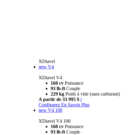
XDiavel
new
V4
XDiavel V4
168 cv
Puissance
93 lb-ft
Couple
229 kg
Poids à vide (sans carburant)
A partir de 33 995 $
i
Configurez
En Savoir Plus
new
V4 100
XDiavel V4 100
168 cv
Puissance
93 lb-ft
Couple