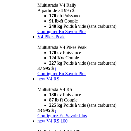
Multistrada V4 Rally
A partir de 34 995 $
170 ch
Puissance
91 lb-ft
Couple
240 kg
Poids à vide (sans carburant)
Configurer
En Savoir Plus
V4 Pikes Peak
Multistrada V4 Pikes Peak
170 cv
Puissance
124 Kw
Couple
227 kg
Poids à vide (sans carburant)
37 995 $
i
Configurer
En Savoir Plus
new
V4 RS
Multistrada V4 RS
180 cv
Puissance
87 lb ft
Couple
225 kg
Poids à vide (sans carburant)
43 995 $
i
Configurez
En Savoir Plus
new
V4 RS 100